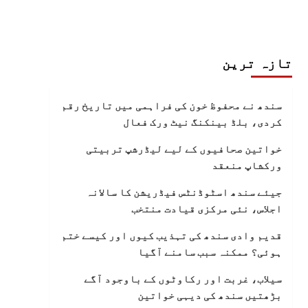
تازہ ترین
سندھ نے محفوظ خون کی فراہمی میں تاریخ رقم
کردی، بلڈ بینکنگ نیٹ ورک فعال
خواتین صحافیوں کے لیے لیڈرشپ تربیتی
ورکشاپ منعقد
جیئے سندھ اسٹوڈنٹس فیڈریشن کا سالانہ
اجلاس، نئی مرکزی قیادت منتخب
قدیم وادی سندھ کی تہذیب کیوں اور کیسے ختم
ہوئی؟ ممکنہ سبب سامنے آگیا
سیلاب، غربت اور رکاوٹوں کے باوجود آگے
بڑھتیں سندھ کی دیہی خواتین