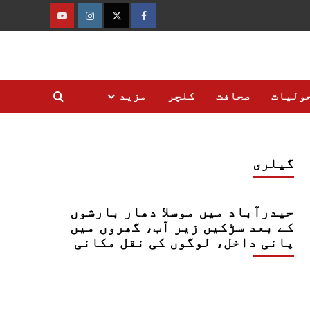
فیس
ٹوئٹر
انسٹاگرام
یوٹیوب
بک
ولیات
صحافت
کلچر
مزید
گیلری
حیدرآباد میں موسلا دھار بارشوں
کے بعد سڑکیں زیر آب، گھروں میں
پانی داخل، لوگوں کی نقل مکانی