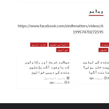
ویڈیو
https://www.facebook.com/sindhmatters/videos/6
19957470272595
سندھ
انسانی حقوق
تازہ ترین
کلچر
خواتین
سندھ کی تہذیب
سیلاب، غربت اور رکاوٹوں
یسے ختم ہوئی؟
کے باوجود آگے بڑھتیں
سامنے آگیا
سندھ کی دیہی خواتین
8 مہینے ago
ماریہ اسماعیل
8 مہینے ago