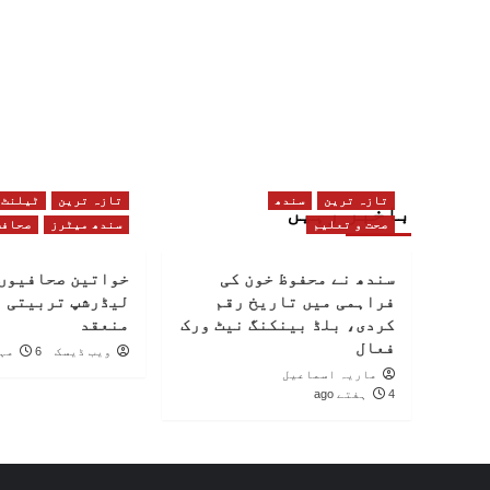
تازہ ترین
سندھ
تازہ ترین
ٹیلنٹ
باخبر رہیں
صحت و تعلیم
سندھ میٹرز
صحافت
سندھ نے محفوظ خون کی
خواتین صحافیوں 
فراہمی میں تاریخ رقم
لیڈرشپ تربیتی 
کردی، بلڈ بینکنگ نیٹ ورک
منعقد
فعال
ویب ڈیسک
6 مہینے ago
ماریہ اسماعیل
4 ہفتے ago