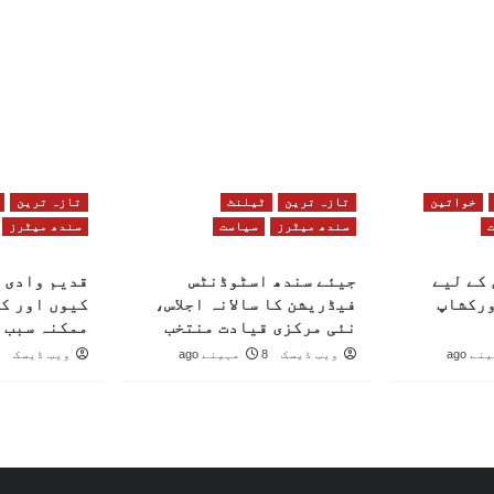
خواتین
تازہ ترین
ٹیلنٹ
تازہ ترین
سندھ میٹرز
سیاست
سندھ میٹرز
کے لیے
جیئے سندھ اسٹوڈنٹس
قدیم وادی 
ورکشاپ
فیڈریشن کا سالانہ اجلاس،
کیوں اور ک
نئی مرکزی قیادت منتخب
ممکنہ سبب 
ویب ڈیسک
8 مہینے ago
ویب ڈیسک