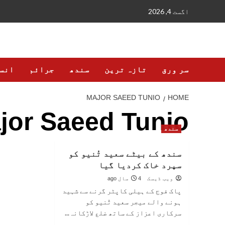
Ski
اگست 4, 2026
t
conten
سر ورق
تازہ ترین
سندھ
جرائم
انس
MAJOR SAEED TUNIO
HOME
jor Saeed Tunio
سندھ
سندھ کے بیٹے سعید تُنیو کو
سپرد خاک کردیا گیا
ویب ڈیسک
4 سال ago
پاک فوج کے ہیلی کاپٹر گرنے سے شہید
ہونے والے میجر سعید تُنیو کو
سرکاری اعزاز کے ساتھ ضلع لاڑکانہ...