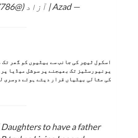
— Azad | آزاد (@AzadAli7786)
اسکول ٹیچر کی جانب سے بیٹیوں کو گھر تک م
یونیورسٹیز تک بھیجنے پر سوشل میڈیا پر ا
کی مثالی بیٹیاں قرار دیتے ہوئے دوسری ل
 Daughters to have a father