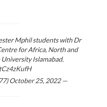
ster Mphil students with Dr
ntre for Africa, North and
University Islamabad.
0tCz4zKufH
October 25, 2022
— Nazish Khaskheli (@Naz111777)