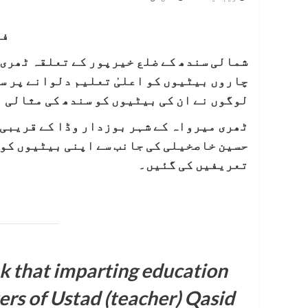
فو
شمالی سندھ کے ضلع خیرپور کے تعلقہ ٹھری 
چاروں بیٹیوں کو اعلیٰ تعلیم دلوانے پر سو
لوگوں نے ان کی بیٹیوں کو سندھ کی مثالی 
ٹھری میرواہ کے شہر بوزدار وڈا کے قریبی 
حسین خاصخیلی کی جانب سے اپنی بیٹیوں کو 
تعریفیں کی گئیں۔
k that imparting education
ghters of Ustad (teacher) Qasid