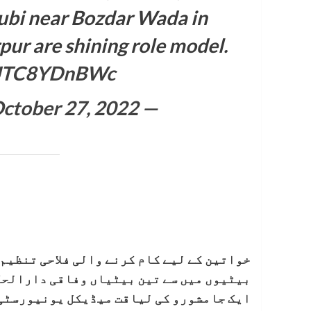
Dubi near Bozdar Wada in
pur are shining role model.
m/JTC8YDnBWc
ctober 27, 2022
— Sartiyoon (@sartiyoon)
خواتین کے لیے کام کرنے والی فلاحی تنظیم
بیٹیوں میں سے تین بیٹیاں وفاقی دارالحکو
ایک
جامشورو کی لیاقت میڈیکل یونیورسٹی س