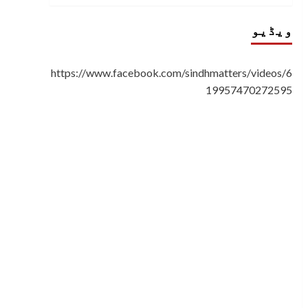
ویڈیو
https://www.facebook.com/sindhmatters/videos/6
19957470272595