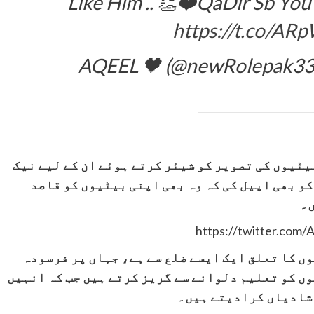
Like Him .. 👏❤️QaDir Sb You 
https://t.co/A
یٹیوں کی تصویر کو شیئر کرتے ہوئے ان کے لیے نیک
و بھی اپیل کی کہ وہ بھی اپنی بیٹیوں کو قاصد
ں۔
https://twitter.com
ں کا تعلق ایک ایسے ضلع سے ہے، جہاں پر فرسودہ
ں کو تعلیم دلوانے سے گریز کرتے ہیں جب کہ انہیں
ی شادیاں کرادیتے ہیں۔