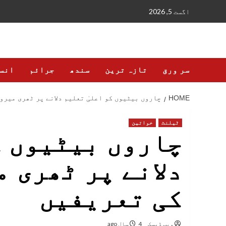
Ski
اگست 5, 2026
t
conten
سر ورق
تازہ ترین
سندھ
جرائم
انس
HOME
چاروں بیٹیوں کو اعلیٰ تعلیم دلانے پر ٹھری میرو
ٹیلنٹ
خواتین
چاروں بیٹیوں ک
دلانے پر ٹھری 
کی تعریفیں
ویب ڈیسک
4 سال ago