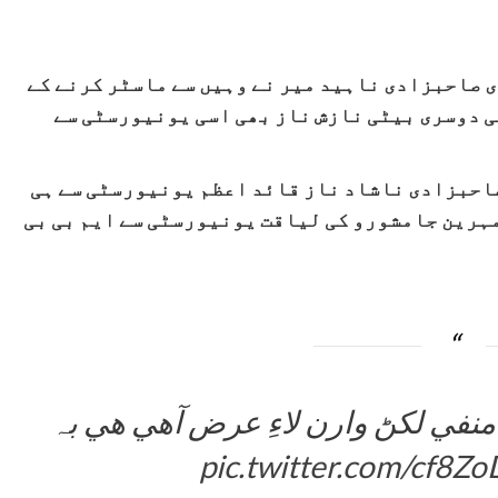
 صاحبزادی ناہید میر نے وہیں سے ماسٹر کرنے کے
کی دوسری بیٹی نازش ناز بھی اسی یونیورسٹی سے
صاحبزادی ناشاد ناز قائد اعظم یونیورسٹی سے ہی
مہرین جامشورو کی لیاقت یونیورسٹی سے ایم بی بی
منفي لکڻ وارن لاءِ عرض آهي هي بہ
pic.twitter.com/cf8