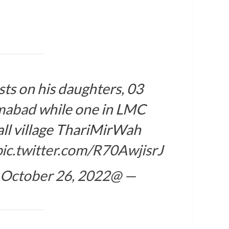
ts on his daughters, 03
mabad
while one in LMC
ll village ThariMirWah
pic.twitter.com/R70AwjisrJ
October 26, 2022
— @SaeedSangri (@saeedsangri)