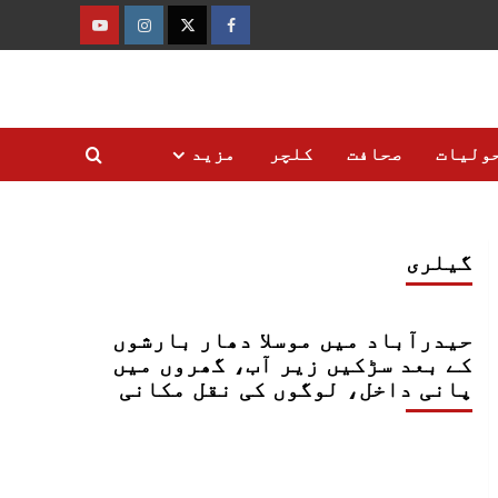
فیس
ٹوئٹر
انسٹاگرام
یوٹیوب
بک
ولیات
صحافت
کلچر
مزید
گیلری
حیدرآباد میں موسلا دھار بارشوں
کے بعد سڑکیں زیر آب، گھروں میں
پانی داخل، لوگوں کی نقل مکانی