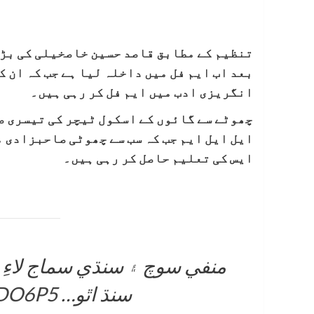
تنظیم کے مطابق قاصد حسین خاصخیلی کی بڑی
بعد اب ایم فل میں داخلہ لیا ہے جب کہ ان 
انگریزی ادب میں ایم فل کر رہی ہیں۔
چھوٹے سے گائوں کے اسکول ٹیچر کی تیسری 
ایل ایل ایم جب کہ سب سے چھوٹی صاحبزادی 
ایس کی تعلیم حاصل کر رہی ہیں۔
منفي سوچ ۽ سنڌي سماج لاءِ 
سنڌ اٿو…
ZoDO6P5