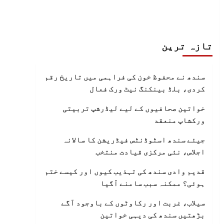
تازہ ترین
سندھ نے محفوظ خون کی فراہمی میں تاریخ رقم
کردی، بلڈ بینکنگ نیٹ ورک فعال
خواتین صحافیوں کے لیے لیڈرشپ تربیتی
ورکشاپ منعقد
جیئے سندھ اسٹوڈنٹس فیڈریشن کا سالانہ
اجلاس، نئی مرکزی قیادت منتخب
قدیم وادی سندھ کی تہذیب کیوں اور کیسے ختم
ہوئی؟ ممکنہ سبب سامنے آگیا
سیلاب، غربت اور رکاوٹوں کے باوجود آگے
بڑھتیں سندھ کی دیہی خواتین