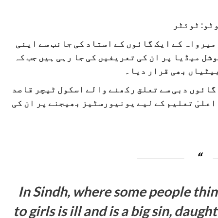
ٹو: ٹوئٹر
میرواہ کے ایک گائوں کے استاد کی جانب سے اپنی
شل میڈیا پر ان کی تعریفیں کی جا رہی ہیں جب کہ
بیٹیاں بھی قرار دیا۔
گائوں دبی سے تعلق رکھنے والے اسکول ٹیچر قاصد
اعلیٰ تعلیم کے لیے یونیورسٹیز بھیجنے پر ان کی
In Sindh, where some people thin
to girls is ill and is a big sin, dau