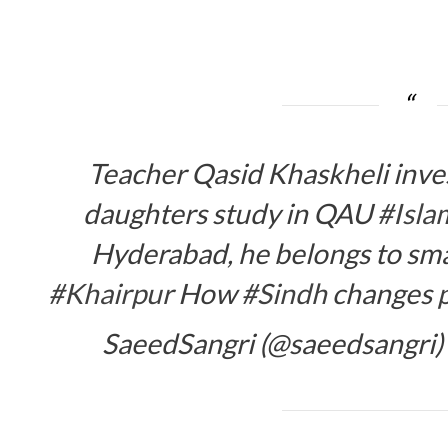
Teacher Qasid Khaskheli inves
daughters study in QAU
#Isla
Hyderabad, he belongs to sma
#Khairpur
How
#Sindh
changes