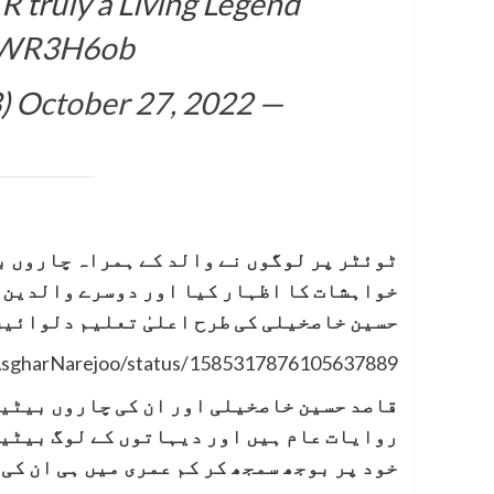
R truly a Living Legend
RpWR3H6ob
October 27, 2022
— AQEEL 🖤 (@newRolepak33)
ٹوئٹر پر لوگوں نے والد کے ہمراہ چاروں ب
خواہشات کا اظہار کیا اور دوسرے والدین ک
حسین خاصخیلی کی طرح اعلیٰ تعلیم دلوائی
/AsgharNarejoo/status/1585317876105637889
قاصد حسین خاصخیلی اور ان کی چاروں بیٹیو
روایات عام ہیں اور دیہاتوں کے لوگ بیٹیو
خود پر بوجھ سمجھ کر کم عمری میں ہی ان ک