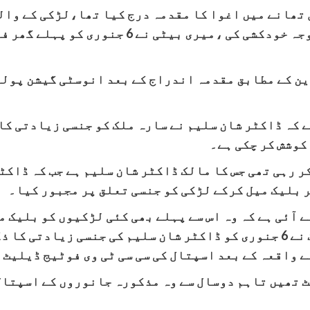
 تھانے میں اغوا کا مقدمہ درج کیا تھا،لڑکی کے وال
میری بچی نے ڈاکٹر شان سلیم اور بسمہ کی وجہ 
ن کے مطابق مقدمہ اندراج کے بعد انوسٹی گیشن پولی
 کہ ڈاکٹر شان سلیم نے سارہ ملک کو جنسی زیادتی کا 
کوشش کر چکی ہے۔
ر رہی تھی جس کا مالک ڈاکٹر شان سلیم ہے جب کہ ڈاکٹر
ر بلیک میل کرکے لڑکی کو جنسی تعلق پر مجبور کیا۔
سلیم نے سارہ ملک سے زیادتی کی، سارہ ملک نے 6 جنوری کو ڈاکٹر شان سلیم 
ے واقعہ کے بعد اسپتال کی سی سی ٹی وی فوٹیج ڈیلیٹ 
 تھیں تاہم دوسال سے وہ مذکورہ جانوروں کے اسپتال