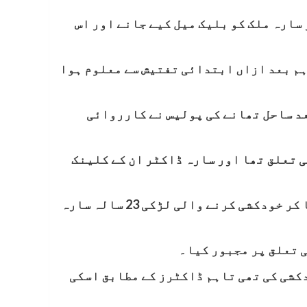
ندر میں مبینہ طور پر خودکشی کرنے والی لڑکی 23 سالہ ڈاکٹر سارہ ملک کو بلیک میل کیے جانے اور اس
ہم بعد ازاں ابتدائی تفتیش سے معلوم ہوا
عد ساحل تھانے کی پولیس نے کارروائی
 تعلق تھا اور سارہ ڈاکٹر ان کے کلینک
ساحل تھانے کی حدود میں سی ویو فرحان شہید پارک کے قریب چند روز قبل مبینہ طور پر چھلانگ لگا کر خودکشی کرنے والی لڑکی 23 سالہ سارہ
ی تعلق پر مجبور کیا۔
دکشی کی تھی تاہم ڈاکٹرز کے مطابق اسکی