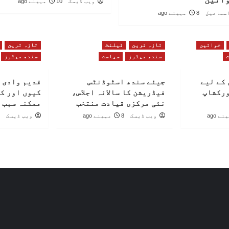
ویب ڈیسک
10 مہینے ago
سماعیل
8 مہینے ago
خواتین
تازہ ترین
ٹیلنٹ
تازہ ترین
سندھ میٹرز
سیاست
سندھ میٹرز
کے لیے
جیئے سندھ اسٹوڈنٹس
قدیم وادی 
ورکشاپ
فیڈریشن کا سالانہ اجلاس،
کیوں اور ک
نئی مرکزی قیادت منتخب
ممکنہ سبب 
ویب ڈیسک
8 مہینے ago
ویب ڈیسک