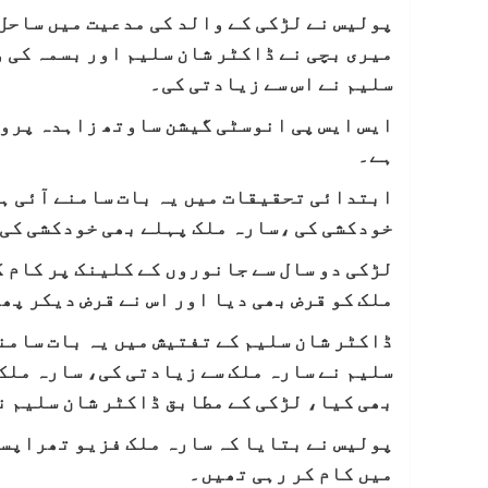
پولیس نے لڑکی کے والد کی مدعیت میں ساحل
سلیم نے اس سے زیادتی کی۔
ایس ایس پی انوسٹی گیشن ساوتھ زاہدہ پروی
ہے۔
ابتدائی تحقیقات میں یہ بات سامنے آئی ہے
خودکشی کی ،سارہ ملک پہلے بھی خودکشی کی 
لڑکی دو سال سے جانوروں کے کلینک پر کام ک
ملک کو قرض بھی دیا اور اس نے قرض دیکر پھ
بھی کیا، لڑکی کے مطابق ڈاکٹر شان سلیم ن
پولیس نے بتایا کہ سارہ ملک فزیو تھراپسٹ
میں کام کر رہی تھیں۔