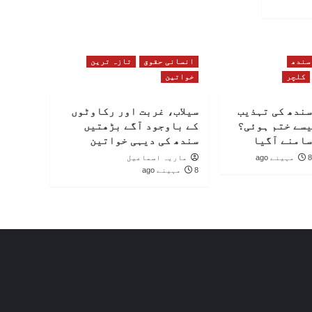
سندھ
انسانی حقوق
تازہ ترین
کلچر
خواتین
سندھ کی تہذیب
سیلاب، غربت اور رکاوٹوں
یسے ختم ہوئی؟
کے باوجود آگے بڑھتیں
سامنے آگیا
سندھ کی دیہی خواتین
8 مہینے ago
ماریہ اسماعیل
8 مہینے ago