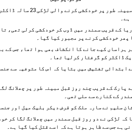
صوبائی دارالحکومت کراچی کے سم
 ہے۔
دریا کے قریب سمندر میں ڈوب کر خودکشی کرلی تھی، تا
ا پھر خودکشی کرنے پر مجبور کیا گیا۔
ر ہراساں کیے جانے کا انکشاف بھی ہوا تھا، جس کے ب
یک ڈاکٹر کو گرفتار کرلیا تھا۔
 ابتدائی تفتیش میں بتایا کہ اس کا متوفیہ سے جنسی
مندر کے کنارے سے ملی تھی۔
شان سلیم نے سارہ ملک کو قرض دیکر بلیک میل اور جنس
 کہ لڑکی نے دو روز قبل سمندر میں چھلانگ لگا کر خو
نی ہے جس سے ظاہر ہوتا ہے کہ اسے قتل کیا گیا ہے۔