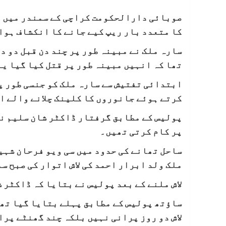
کا متعدد بار ریپ کیے جانے کا انکشاف ہوا
سارہ ملک نے مبینہ طور پر چند دن قبل دو 
تھا کہ انہیں مبینہ طور پر قتل کیا گیا ی
ابتدائی تفتیش سے سارہ ملک کو جنسی طور پ
کرتے ہوئے جانوروں کا کلینک چلانے والے ا
پولیس کے مطابق
گرفتار ڈاکٹر شان سلیم نے
پر کام کرتی تھیں۔
ملک ولد ابرار احمد کی لاش اتوار کی صبح س
لاش ملنے کے بعد پولیس نے بتایا کہ ڈاکٹر 
ساؤتھ پولیس کے مطابق پہلے بتایا گیا تھا
لاش دو روز پرانی نہیں بلکہ چند گھنٹے پرا