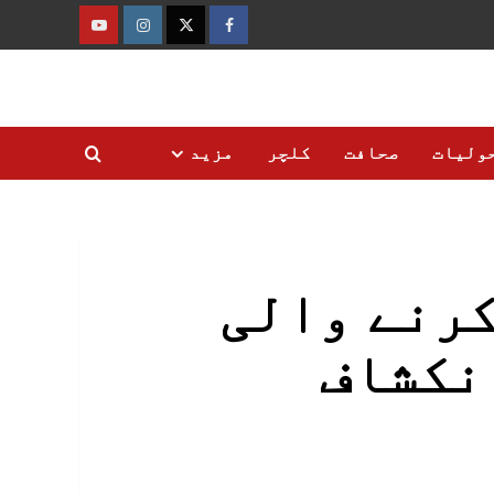
فیس
ٹوئٹر
انسٹاگرام
یوٹیوب
بک
ولیات
صحافت
کلچر
مزید
کرنے والی
نکشاف