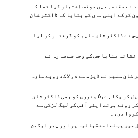
د نے مقدمہ میں موقف اختیار کیا تھا کہ
خودکشی کی ،میری بیٹی نے 6 جنوری کو پہلے گھر فون کرکے اپنی ماں کو بتایا کہ ڈاکٹر شان
س نے ڈاکٹر شان سلیم کو گرفتار کر لیا
نشانہ بنایا جس کی وجہ سے سارہ نے
 شان سلیم نے ڈیڑھ سے دو لاکھ روپے سارہ
ڈاکٹر شان سلیم کے تفتیش میں یہ بات سامنے آئی ہے کہ وہ اس سے پہلے بھی کئی لڑکیوں کو بلیک میل کر چکا ہے،6 جنوری کو بھی ڈاکٹر شان
کی جنسی زیادتی کا ذکر روتے ہوئے اپنی آفس کو لیگ لڑکی سے
کروا دی،۔
 میں پہلے استقبالیہ پر اور پھر ایڈمن