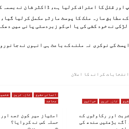
اور قتل کا اعتراف کرلیا ہے، ڈاکٹر شان نے بسمہ کے
ے مطابق سارہ ملک کا پوسٹ مارٹم مکمل کرلیا گیا،ا
ڑکی نے خود کشی کی یا اس کو زبردستی پانی میں دھکا 
پسٹ کی نوکری نہ ملنے کے باعث ہی انہوں نے جانوروں
انسانی حقوق
تازہ ترین
شخصیا
قوق
تازہ ترین
خواتین
صحافت
غربت اور رکاوٹوں کے
امتیاز میر کون تھے اور 
آگے بڑھتیں سندھ کی
حملہ کس نے کروایا؟
واتین