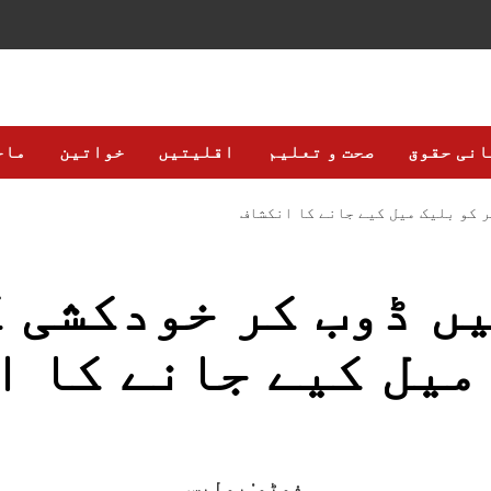
انی حقوق
صحت و تعلیم
اقلیتیں
خواتین
ماح
 کو بلیک میل کیے جانے کا انکشاف
ں ڈوب کر خودکشی 
میل کیے جانے کا ا
فوٹو: پولیس