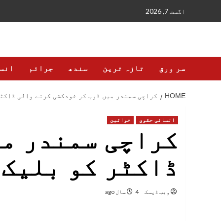
Ski
اگست 7, 2026
t
conten
سر ورق
تازہ ترین
سندھ
جرائم
انس
HOME
کراچی سمندر میں ڈوب کر خودکشی کرنے والی ڈاکٹر
انسانی حقوق
خواتین
کراچی سمندر می
ڈاکٹر کو بلیک 
ویب ڈیسک
4 سال ago