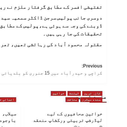
تفتیشی افسر کے مطابق گرفتار ملزم نے ریپ 
دوسری جانب پولیس سرجن ڈاکٹر سمعیہ سید ک
ڈوبنے کی وجہ سے ہوئی ہے،پولیس کے مطابق ل
تحقیقات کی جا رہی ہیں۔
مقتولہ محمود آباد کی رہائشی تھیں، تھرا
Post
Previous:
کراچی و حیدرآباد میں 15 جنوری کو بلدیاتی انتخابات کرانے کا اعلان
navigation
تازہ ترین
ٹیلنٹ
خواتین
مزید خبریں
سندھ میٹرز
صحافت
انسانی ح
خواتین صحافیوں کے لیے
سیلاب، 
لیڈرشپ تربیتی ورکشاپ منعقد
باوجود 
دیہی خ