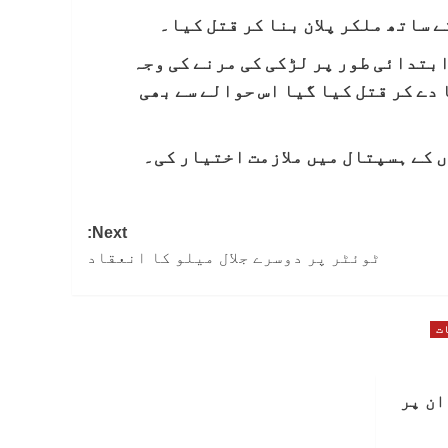
 ساتھ ملکر پلان بنا کر قتل کیا۔
بتدائی طور پر لڑکی کی مرنے کی وجہ
دے کر قتل کیا گیا اس حوالے سے بھی
 کے ہسپتال میں ملازمت اختیار کی۔
Next:
ٹوئٹر پر دوسرے جلال میلو کا انعقاد
ت
ان پر