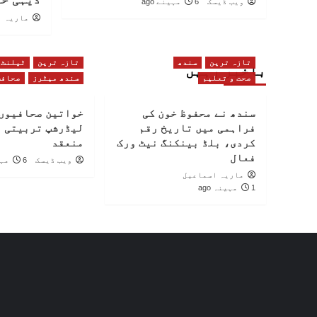
ویب ڈیسک
6 مہینے ago
ماریہ ا
تازہ ترین
سندھ
تازہ ترین
ٹیلنٹ
باخبر رہیں
صحت و تعلیم
سندھ میٹرز
صحافت
سندھ نے محفوظ خون کی
خواتین صحافیوں 
فراہمی میں تاریخ رقم
لیڈرشپ تربیتی 
کردی، بلڈ بینکنگ نیٹ ورک
منعقد
فعال
ویب ڈیسک
6 مہینے ago
ماریہ اسماعیل
1 مہینہ ago