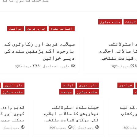
ٹیلنٹ
سندھ میٹرز
انسانی حقوق
تازہ ترین
خواتین
 اسٹوڈنٹس
سیلاب، غربت اور رکاوٹوں کے
 سالانہ اجلاس،
باوجود آگے بڑھتیں سندھ کی
 قیادت منتخب
دیہی خواتین
8 مہینے ago
ماریہ اسماعیل
8 مہینے ago
خواتین
تازہ ترین
ٹیلنٹ
تازہ ترین
سندھ میٹرز
سیاست
سندھ میٹرز
کے لیے
جیئے سندھ اسٹوڈنٹس
قدیم وادی 
ورکشاپ
فیڈریشن کا سالانہ اجلاس،
کیوں اور ک
نئی مرکزی قیادت منتخب
ممکنہ سبب 
ویب ڈیسک
8 مہینے ago
ویب ڈیسک