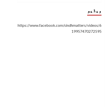
ویڈیو
https://www.facebook.com/sindhmatters/videos/6
19957470272595