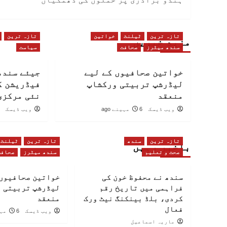
تازہ ترین
ٹیلنٹ
خواتین
تازہ ترین
مزید خبریں
سندھ میٹرز
صحافت
سیاست
خواتین صحافیوں کے لیے
جیئے سندھ
لیڈرشپ تربیتی ورکشاپ
فیڈریشن کا
منعقد
نئی مرکزی
ویب ڈیسک
6 مہینے ago
ویب ڈیسک
تازہ ترین
سندھ
تازہ ترین
ٹیلنٹ
باخبر رہیں
صحت و تعلیم
سندھ میٹرز
صحافت
سندھ نے محفوظ خون کی
خواتین صحافیوں 
فراہمی میں تاریخ رقم
لیڈرشپ تربیتی 
کردی، بلڈ بینکنگ نیٹ ورک
منعقد
فعال
ویب ڈیسک
6 مہینے ago
ماریہ اسماعیل