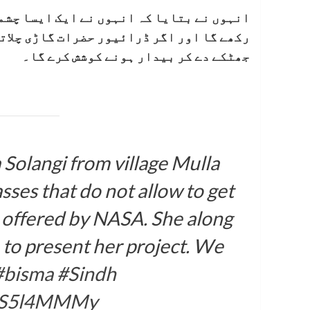
انہوں نے بتایا کہ انہوں نے ایک ایسا چشم
رکھے گا اور اگر ڈرائیور حضرات گاڑی چلاتے
جھٹکے دے کر بیدار ہونے کوشش کرے گا۔
 Solangi from village Mulla
es that do not allow to get
s offered by NASA. She along
 to present her project. We
#bisma
#Sindh
/iKS5l4MMMy