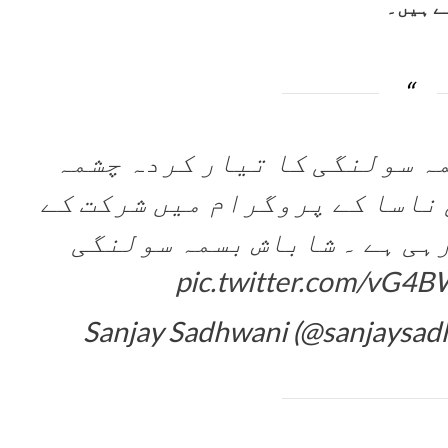
ے ہیں۔
ہ سولنگی کا تیار کردہ چشمہ
 ناسا کے پروگرام میں شرکت کے
ہی ہے ۔ شاباش بسمہ سولنگی
pic.twitter.com/vG