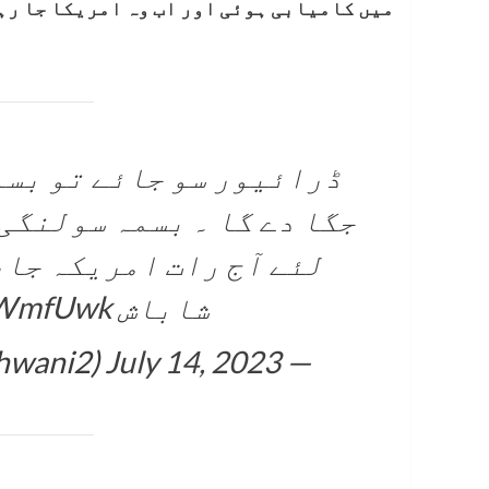
میں کامیابی ہوئی اور اب وہ امریکا جا رہ
ڈرائیور سو جائے تو بسم
جگا دے گا ۔ بسمہ سولنگی
لئے آج رات امریکہ جار
شاباش
4BWmfUwk
July 14, 2023
— Sanjay Sadhwani (@sanjaysadhwani2)