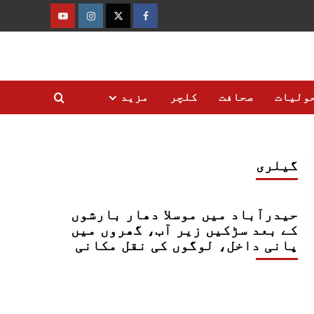
فیس
ٹوئٹر
انسٹاگرام
یوٹیوب
بک
ولیات
صحافت
کلچر
مزید
گیلری
حیدرآباد میں موسلا دھار بارشوں
کے بعد سڑکیں زیر آب، گھروں میں
پانی داخل، لوگوں کی نقل مکانی