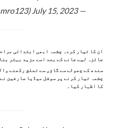
July 15, 2023
— Amanullah Soomro (@amansoomro123)
ان کا تیار کردہ چشمہ ابھی ابتدائی مراحل 
جائزہ لیے جانے کے بعد اسے مزید بہتر بنا
سندھ کے چھوٹے سے گاؤں سے تعلق رکھنے وا
چشمہ تیار کرنے پر سوشل میڈیا صارفین نے 
کا اظہار کیا۔