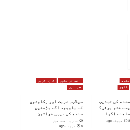
سندھ
انسانی حقوق
تازہ ترین
کلچر
خواتین
سندھ کی تہذیب
سیلاب، غربت اور رکاوٹوں
یسے ختم ہوئی؟
کے باوجود آگے بڑھتیں
سامنے آگیا
سندھ کی دیہی خواتین
8 مہینے ago
ماریہ اسماعیل
8 مہینے ago