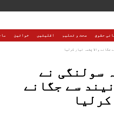
انی حقوق
صحت و تعلیم
اقلیتیں
خواتین
ماح
 جگانے والا چشمہ تیار کرلیا
 سولنگی نے
یند سے جگانے
 کرلیا