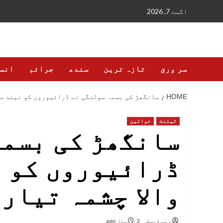
Ski
اگست 7, 2026
t
conten
سر ورق
تازہ ترین
سندھ
جرائم
انس
HOME
سانگھڑ کی بسمہ سولنگی نے ڈرائیوروں کو نیند سے
ٹیلنٹ
خواتین
سانگھڑ کی بسمہ
ڈرائیوروں کو ن
والا چشمہ تیار
ویب ڈیسک
3 سال ago