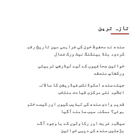
تازہ ترین
سندھ نے محفوظ خون کی فراہمی میں تاریخ رقم
کردی، بلڈ بینکنگ نیٹ ورک فعال
خواتین صحافیوں کے لیے لیڈرشپ تربیتی
ورکشاپ منعقد
جیئے سندھ اسٹوڈنٹس فیڈریشن کا سالانہ
اجلاس، نئی مرکزی قیادت منتخب
قدیم وادی سندھ کی تہذیب کیوں اور کیسے ختم
ہوئی؟ ممکنہ سبب سامنے آگیا
سیلاب، غربت اور رکاوٹوں کے باوجود آگے
بڑھتیں سندھ کی دیہی خواتین