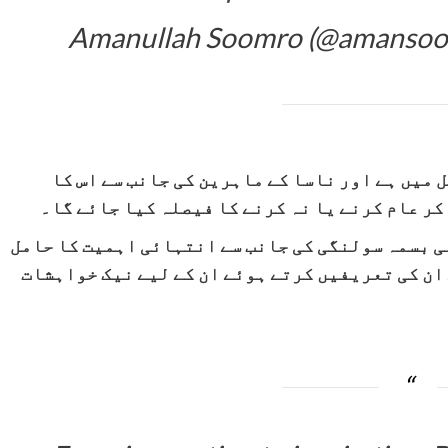
میں ہے اور ناسا کے ماہرین کی جانب سے اس کا
کر عام کرنے یا نہ کرنے کا فیصلہ کیا جائے گا۔
لی بسمہ سولنگی کی جانب سے انتہائی اہمیت کا حامل
ان کی تعریفیں کرتے ہوئے ان کے لیے نیک خواہشات