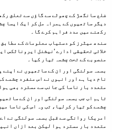
دیگر ساتھیوں کے ہمراہ مل کر ایک ایسا چش
رکھنے میں مدد فراہم کرے گا۔
سندھ میٹرز کو دستیاب معلومات کے مطابق 
خلائی تحقیقی ادارے ’نیشنل ایروناٹکس ایں
منصوبے کے تحت چشمہ تیار کیا۔
بسمہ سولنگی اور ان کے ساتھیوں نے اپنے پ
نام دیا ہے اور انہوں نے اس منفرد چشمے کو
متعدد بار ناسا کی جانب سے مسترد بھی ہوا
تاہم اب جب بسمہ سولنگی اور ان کے ساتھیو
چشمے کو تیار کرلیا، تب وہ اس کی ناسا می
امریکا روانگی سے قبل بسمہ سولنگی نے اے 
متعدد بار مسترد ہوا لیکن بعد ازاں انہیں