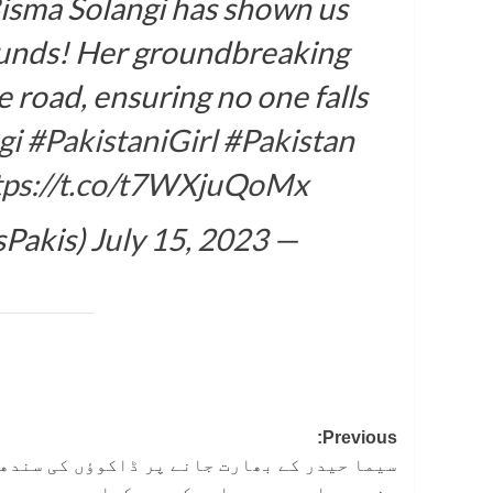
Bisma Solangi has shown us
unds! Her groundbreaking
he road, ensuring no one falls
gi
#PakistaniGirl
#Pakistan
tps://t.co/t7WXjuQoMx
July 15, 2023
— Glorious Pakistan (@GloriousPakis)
Post
Previous:
سیما حیدر کے بھارت جانے پر ڈاکوؤں کی سندھ 
navigation
ہندو برادری پر حملوں کی دھمکیاں