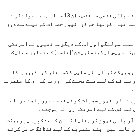
ضلع سانگھڑ کے چھوٹے سے گاؤں سے تعلق رکھنے والی ننھی سائنس دان 13 سالہ بسمہ سولنگی نے
مہ تیار کرلیا جو ڈرائیور حضرات کو نیند سے دور
بسمہ سولنگی اور اس کے دیگر ساتھیوں نے امریکی
ڈ اسپیس ایڈمنسٹریشن‘ (ناسا) کے تعاون سے ایک
روجیکٹ کو ’اینٹی سلیپ گلاسز فار ڈرائیورز‘ کا
 بنانے کے لیے بہت محنت کی اور یہ کہ ان کا منصوبہ
۔
ں نے ڈرائیور حضرات کو نیند سے دور رکھنے والے
ں نمائش کے لیے امریکا روانہ ہوچکے۔
آر وائی نیوز کو بتایا کہ ان کا مذکورہ پروجیکٹ
 ناسا میں اپنے منصوبے کے لیے فنڈنگ حاصل کرنے