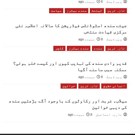
ویب ڈیسک
6 مہینے ago
تازہ ترین
ٹیلنٹ
سندھ میٹرز
سیاست
جیئے سندھ اسٹوڈنٹس فیڈریشن کا سالانہ اجلاس، نئی
مرکزی قیادت منتخب
ویب ڈیسک
8 مہینے ago
تازہ ترین
سندھ
سندھ میٹرز
کلچر
قدیم وادی سندھ کی تہذیب کیوں اور کیسے ختم ہوئی؟
ممکنہ سبب سامنے آگیا
ویب ڈیسک
8 مہینے ago
انسانی حقوق
تازہ ترین
خواتین
سیلاب، غربت اور رکاوٹوں کے باوجود آگے بڑھتیں سندھ
کی دیہی خواتین
ماریہ اسماعیل
8 مہینے ago