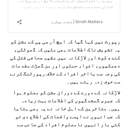
رپورٹ میں کہا گیا کہ ایچ آر سی پی کے مشن کو
یہ تشویش ناک اطلاعات بھی ملیں کہ گھوٹکی،
کندھ کوٹ اور لاڑکانہ میں مقیم صحافی قتل کی
دھمکیوں، اغوا، حملوں اور من گھڑت مقدمات
کی وجہ سے بااثر افراد کے خلاف رپورٹنگ کرنے
سے خوف زدہ رہتے ہیں۔
لاڑکانہ کے دورے کے دوران مشن کو معلوم ہوا
کہ جبری گمشدگیوں کی اطلاعات بہت زیادہ
ہیں۔ متاثرین کے اہل خانہ نے یہ بھی بتایا
کہ جب انہوں نے ایسے واقعات کی اطلاع دی تو
کئی بار انہیں نامعلوم افراد کی جانب سے