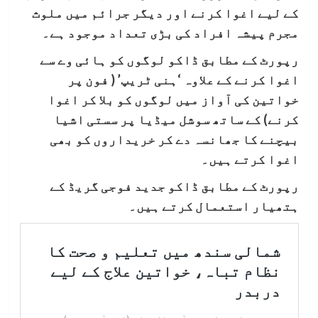
کے لیے اغوا کرنے اور دیگر جرائم میں ملوث
مجرم پیشہ افراد کی بڑی تعداد موجود ہے۔
رپورٹ کے مطابق ڈاکو لوگوں کو ہائی وے سے
اغوا کرنے کے علاوہ ‘ہنی ٹریپ’ ( فون پر
خواتین کی آواز میں لوگوں کو بلا کر اغوا
کرنے) کے ساتھ سوشل میڈیا پر سستی اشیا
بیچنے کا جھانسہ دے کر خریداروں کو بھی
اغوا کرتے ہیں۔
رپورٹ کے مطابق ڈاکو جدید فوجی گریڈ کے
ہتھیار استعمال کرتے ہیں۔