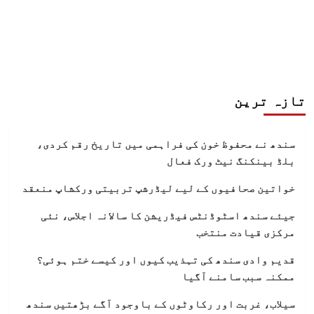
تازہ ترین
سندھ نے محفوظ خون کی فراہمی میں تاریخ رقم کردی،
بلڈ بینکنگ نیٹ ورک فعال
خواتین صحافیوں کے لیے لیڈرشپ تربیتی ورکشاپ منعقد
جیئے سندھ اسٹوڈنٹس فیڈریشن کا سالانہ اجلاس، نئی
مرکزی قیادت منتخب
قدیم وادی سندھ کی تہذیب کیوں اور کیسے ختم ہوئی؟
ممکنہ سبب سامنے آگیا
سیلاب، غربت اور رکاوٹوں کے باوجود آگے بڑھتیں سندھ