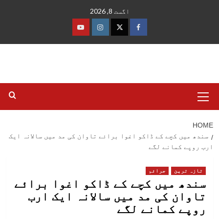
Ski
اگست 8, 2026
t
conten
فیس
ٹوئٹر
انسٹاگرام
یوٹیوب
بک
Primary
Menu
HOME
سندھ میں کچے کے ڈاکو اغوا برائے تاوان کی مد میں سالانہ ایک
ارب روپے کمانے لگے
تازہ ترین
جرائم
سندھ میں کچے کے ڈاکو اغوا برائے
تاوان کی مد میں سالانہ ایک ارب
روپے کمانے لگے