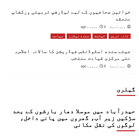
خواتین صحافیوں کے لیے لیڈرشپ تربیتی ورکشاپ
منعقد
ویب ڈیسک
6 مہینے ago
تازہ ترین
ٹیلنٹ
سندھ میٹرز
سیاست
جیئے سندھ اسٹوڈنٹس فیڈریشن کا سالانہ اجلاس،
نئی مرکزی قیادت منتخب
ویب ڈیسک
8 مہینے ago
گیلری
حیدرآباد میں موسلا دھار بارشوں کے بعد
سڑکیں زیر آب، گھروں میں پانی داخل،
لوگوں کی نقل مکانی