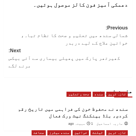
دھمکی آمیز فون کالز موصول ہوئیں۔
Post
Previous:
شمالی سندھ میں تعلیم و صحت کا نظام تباہ،
navigation
خواتین علاج کے لیے دربدر
Next:
کھیرتھر پارک میں پھیلی بیماری سے آئی بیکس
مرنے لگے
مزید خبریں
تازہ ترین
سندھ
صحت و تعلیم
سندھ نے محفوظ خون کی فراہمی میں تاریخ رقم
کردی، بلڈ بینکنگ نیٹ ورک فعال
ماریہ اسماعیل
1 مہینہ ago
تازہ ترین
ٹیلنٹ
خواتین
سندھ میٹرز
صحافت