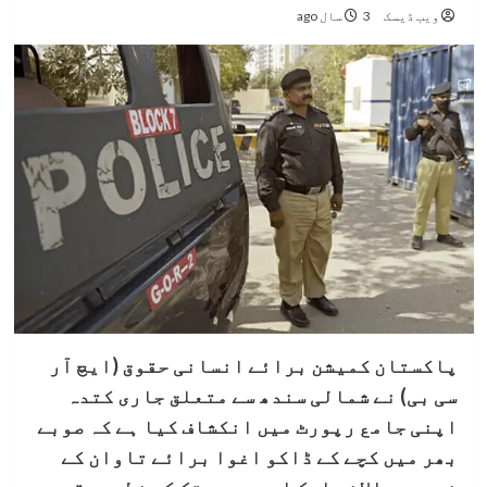
ویب ڈیسک
3 سال ago
پاکستان کمیشن برائے انسانی حقوق (ایچ آر
سی بی) نے شمالی سندھ سے متعلق جاری کتدہ
اپنی جامع رپورٹ میں انکشاف کیا ہے کہ صوبے
بھر میں کچے کے ڈاکو اغوا برائے تاوان کے