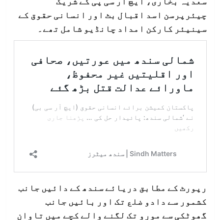
سعدیہ بخاری، ایچ آر سی پی کے شریک
چیئرپرسن اسد اقبال بٹ اور انسانی حقوق کے
سینیئر کارکن امداد چانڈیو شامل تھے۔
رپورٹ کے مطابق دریائے سندھ کے دائیں جانب
کشمور سے دادو ضلع تک اور بائیں جانب
گھوٹکی سے مورو تک لگنے والے کچے میں تاوان