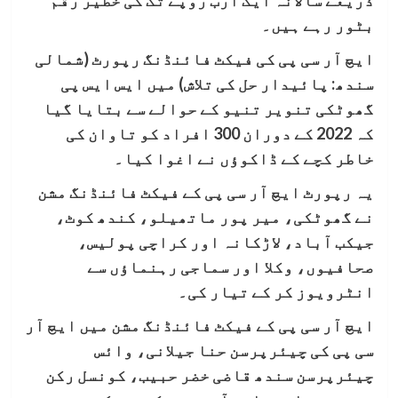
ذریعے سالانہ ایک ارب روپے تک کی خطیر رقم
بٹور رہے ہیں۔
ایچ آر سی پی کی فیکٹ فائنڈنگ رپورٹ (شمالی
سندھ: پائیدار حل کی تلاش) میں ایس ایس پی
گھوٹکی تنویر تنیو کے حوالے سے بتایا گیا
کہ 2022 کے دوران 300 افراد کو تاوان کی
خاطر کچے کے ڈاکوؤں نے اغوا کیا۔
یہ رپورٹ ایچ آر سی پی کے فیکٹ فائنڈنگ مشن
نے گھوٹکی، میر پور ماتھیلو، کندھ کوٹ،
جیکب آباد، لاڑکانہ اور کراچی پولیس،
صحافیوں، وکلا اور سماجی رہنماؤں سے
انٹرویوز کر کے تیار کی۔
ایچ آر سی پی کے فیکٹ فائنڈنگ مشن میں ایچ آر
سی پی کی چیئرپرسن حنا جیلانی، وائس
چیئرپرسن سندھ قاضی خضر حبیب، کونسل رکن