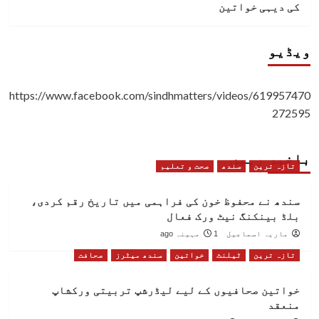
کی دیہی خواتین
ویڈیو
https://www.facebook.com/sindhmatters/videos/619957470
272595
باخبر رہیں
تازہ ترین
سندھ
صحت و تعلیم
سندھ نے محفوظ خون کی فراہمی میں تاریخ رقم کردی،
بلڈ بینکنگ نیٹ ورک فعال
ماریہ اسماعیل
1 مہینہ ago
تازہ ترین
ٹیلنٹ
خواتین
سندھ میٹرز
صحافت
خواتین صحافیوں کے لیے لیڈرشپ تربیتی ورکشاپ
منعقد