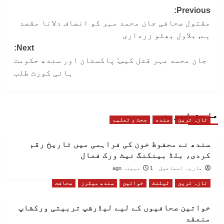
Post
Previous:
مقتول صحافی جان محمد مہر کو انصاف دلانا مقصد
navigation
ہے, بلاول بھٹو زرداری
Next:
جان محمد مہر قتل کیس: پاکستان اور سندھ حکومت
ہائی کورٹ طلب
مزید خبریں
تازہ ترین
سندھ
صحت و تعلیم
سندھ نے محفوظ خون کی فراہمی میں تاریخ رقم
کردی، بلڈ بینکنگ نیٹ ورک فعال
ماریہ اسماعیل
1 مہینہ ago
تازہ ترین
ٹیلنٹ
خواتین
سندھ میٹرز
صحافت
خواتین صحافیوں کے لیے لیڈرشپ تربیتی ورکشاپ
منعقد