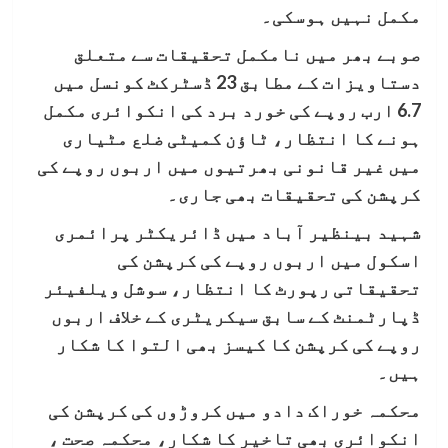
مکمل نہیں ہوسکی۔
صوبے بھر میں نامکمل تحقیقات سے متعلق
دستاویزات کے مطابق 23 ڈسٹرکٹ کونسل میں
6.7 ارب روپے کی خورد برد کی انکوائری مکمل
ہونے کا انتظار، ٹاؤن کمیٹی ضلع مٹیاری
میں غیر قانونی بھرتیوں میں اربوں روپے کی
کرپشن کی تحقیقات بھی جاری۔
شہید بینظیر آباد میں ڈائریکٹر پرائمری
اسکول میں اربوں روپے کی کرپشن کی
تحقیقاتی رپورٹ کا انتظار، سوشل ویلفیئر
ڈپارٹمنٹ کے سابق سیکریٹری کے خلاف اربوں
روپے کی کرپشن کا کیسز بھی التوا کا شکار
ہیں۔
محکمہ خوراک دادو میں کروڑوں کی کرپشن کی
انکوائری بھی تاخیر کا شکار، محکمہ صحت ،