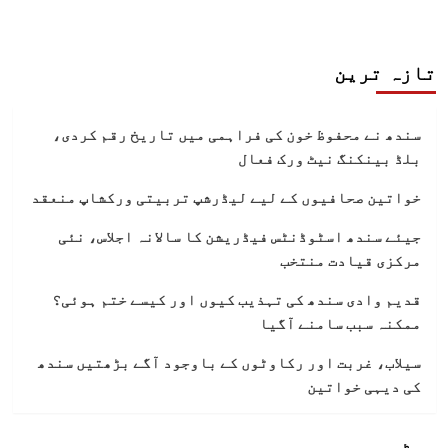
تازہ ترین
سندھ نے محفوظ خون کی فراہمی میں تاریخ رقم کردی،
بلڈ بینکنگ نیٹ ورک فعال
خواتین صحافیوں کے لیے لیڈرشپ تربیتی ورکشاپ منعقد
جیئے سندھ اسٹوڈنٹس فیڈریشن کا سالانہ اجلاس، نئی
مرکزی قیادت منتخب
قدیم وادی سندھ کی تہذیب کیوں اور کیسے ختم ہوئی؟
ممکنہ سبب سامنے آگیا
سیلاب، غربت اور رکاوٹوں کے باوجود آگے بڑھتیں سندھ
کی دیہی خواتین