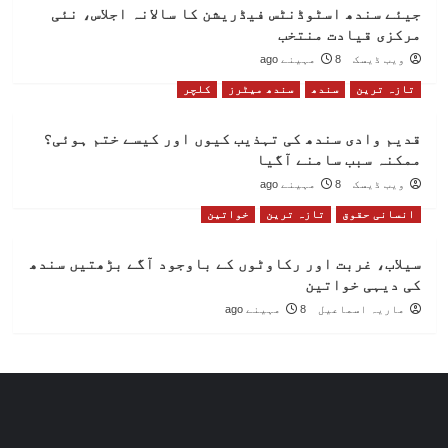
جیئے سندھ اسٹوڈنٹس فیڈریشن کا سالانہ اجلاس، نئی
مرکزی قیادت منتخب
ویب ڈیسک
8 مہینے ago
تازہ ترین
سندھ
سندھ میٹرز
کلچر
قدیم وادی سندھ کی تہذیب کیوں اور کیسے ختم ہوئی؟
ممکنہ سبب سامنے آگیا
ویب ڈیسک
8 مہینے ago
انسانی حقوق
تازہ ترین
خواتین
سیلاب، غربت اور رکاوٹوں کے باوجود آگے بڑھتیں سندھ
کی دیہی خواتین
ماریہ اسماعیل
8 مہینے ago