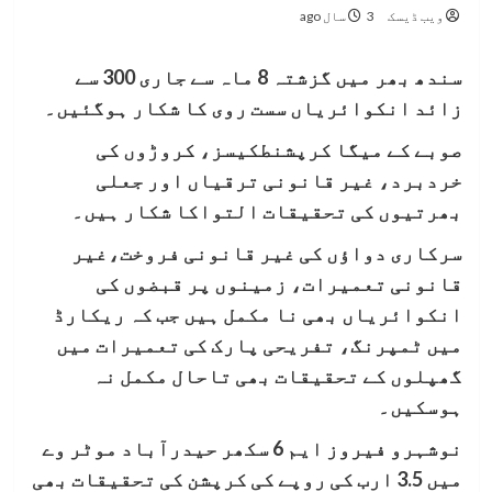
ویب ڈیسک
3 سال ago
سندھ بھر میں گزشتہ 8 ماہ سے جاری 300 سے
زائد انکوائریاں سست روی کا شکار ہوگئیں۔
صوبے کے میگا کرپشنطکیسز، کروڑوں کی
خردبرد، غیر قانونی ترقیاں اور جعلی
بھرتیوں کی تحقیقات التواکا شکار ہیں۔
سرکاری دواؤں کی غیر قانونی فروخت،غیر
قانونی تعمیرات، زمینوں پر قبضوں کی
انکوائریاں بھی نا مکمل ہیں جب کہ ریکارڈ
میں ٹمپرنگ، تفریحی پارک کی تعمیرات میں
گھپلوں کے تحقیقات بھی تاحال مکمل نہ
ہوسکیں۔
نوشہرو فیروز ایم 6 سکھر حیدرآباد موٹر وے
میں 3.5 ارب کی روپے کی کرپشن کی تحقیقات بھی