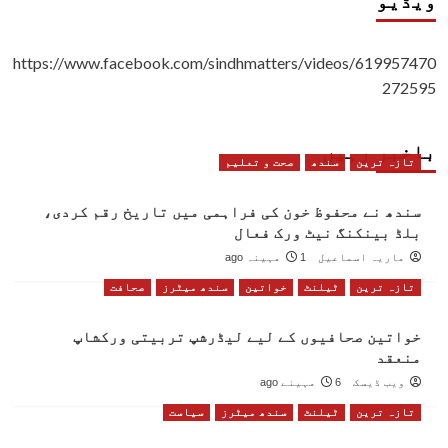
ویڈیو
https://www.facebook.com/sindhmatters/videos/619957470
272595
باخبر رہیں
تازہ ترین
سندھ
صحت و تعلیم
سندھ نے محفوظ خون کی فراہمی میں تاریخ رقم کردی،
بلڈ بینکنگ نیٹ ورک فعال
ماریہ اسماعیل
1 مہینہ ago
تازہ ترین
ٹیلنٹ
خواتین
سندھ میٹرز
صحافت
خواتین صحافیوں کے لیے لیڈرشپ تربیتی ورکشاپ
منعقد
ویب ڈیسک
6 مہینے ago
تازہ ترین
ٹیلنٹ
سندھ میٹرز
سیاست