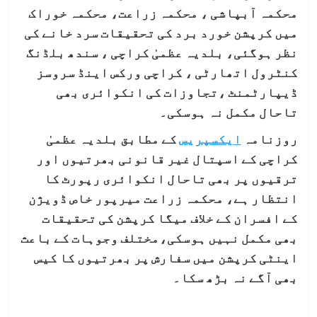
محکمہ آبپاشی ، محکمہ زراعت، محکمہ خوراک
میں کرپشن خورد برد کی تحقیقات سرد خانے کی
نظر ہوگئی، بلدیہ عظمیٰ کراچی ، سندھ بلڈنگ
کنٹرول اتھارٹی ، کراچی ورکس اینڈ سروسز
ڈیپارٹمنٹ ،تجاوزات کی انکوائری بھی
تاحال مکمل نہ ہوسکی۔
روزنامہ
ایکسپریس
کے مطابق بلدیہ عظمیٰ
کراچی کے اسپتال غیر قانونی بھرتیوں اور
ترقیوں پر بھی تاحال انکوائری رپورٹ کا
انتظار ہے، محکمہ زراعت میرپور خاص ڈویژن
کے افسران کے خلاف میگا کرپشن کی تحقیقات
بھی مکمل نہیں ہوسکی،مختلف وجوہات کے باعث
اینٹی کرپشن میں سفارش پر بھرتیوں کا کیس
بھی آگے نہ بڑھ سکا۔