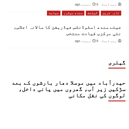
ویب ڈیسک
6 مہینے ago
تازہ ترین
ٹیلنٹ
سندھ میٹرز
سیاست
جیئے سندھ اسٹوڈنٹس فیڈریشن کا سالانہ اجلاس،
نئی مرکزی قیادت منتخب
ویب ڈیسک
8 مہینے ago
گیلری
حیدرآباد میں موسلا دھار بارشوں کے بعد
سڑکیں زیر آب، گھروں میں پانی داخل،
لوگوں کی نقل مکانی