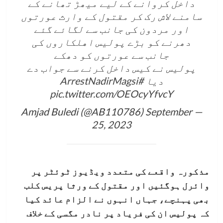
داخل کروانے کے لیے ميھڑ تھانے کے
سامنے لاش رک کر مقتول کے وارث عورتوں
اور مردون کی جانب سے لگائے گئے
دھرنے کو بڑے پوليس اهلکاروں کی
جانب سے عورتوں کو دھکے
پوليس نے کيس داخل کرنے سے جواب دے
دیا
#ArrestNadirMagsi
pic.twitter.com/OEOcyYfvcY
September
— Amjad Buledi (@AB110786)
25, 2023
مذکورہ واقعے کی متعدد ویڈیوز ٹوئٹر پر
وائرل ہوگئیں اور مقتول کے ورثا پریس کلب
بھی پہنچے، جہاں انہوں نے الزام عائد کیا
کہ پولیس ان کی فریاد پر نادر مگسی کے خلاف