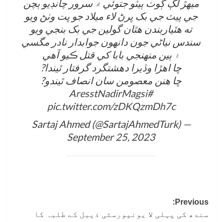
ميھڙ لڳ ڳوٺ ٻيٽو جتوئي ۾ سرور چانڊيو ٻچن
جي پيٽ جي بک ڀرڻ لاء ميلاد جو ڀت وٺڻ ويو
ته ھٿياربندن ھٿان گولين جي بک بنجي ويو
سندس نياڻي جون دانهون جوابدار نادر مگسي
۽ ٻين منهنجي بابا کي قتل ڪيو آهي
ڇا اهڙا وڏيرا دهشتگرد گرفتار ٿيندا?
ڇا هنن معصومن سان انصاف ٿيندو?
#AresstNadirMagsi
pic.twitter.com/zDKQzmDh7c
— Sartaj Ahmed (@SartajAhmedTurk)
September 25, 2023
Post
Previous:
سندھ کی پہلی لا یونیورسٹی ذیبل کے طلبہ کا
navigation