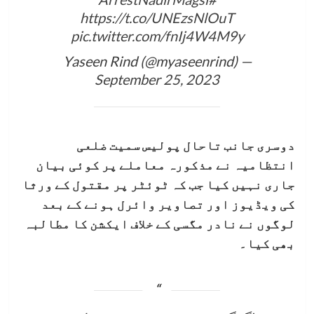
https://t.co/UNEzsNlOuT
pic.twitter.com/fnIj4W4M9y
— Yaseen Rind (@myaseenrind)
September 25, 2023
دوسری جانب تاحال پولیس سمیت ضلعی
انتظامیہ نے مذکورہ معاملے پر کوئی بیان
جاری نہیں کیا جب کہ ٹوئٹر پر مقتول کے ورثا
کی ویڈیوز اور تصاویر وائرل ہونے کے بعد
لوگوں نے نادر مگسی کے خلاف ایکشن کا مطالبہ
بھی کیا۔