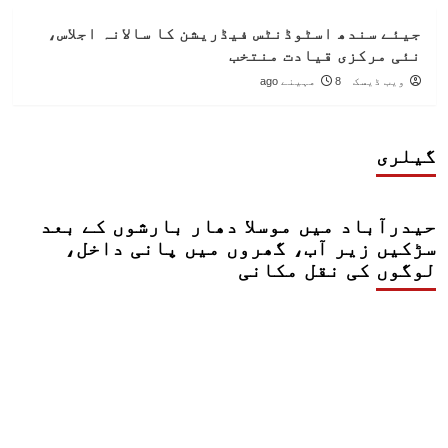
جیئے سندھ اسٹوڈنٹس فیڈریشن کا سالانہ اجلاس،
نئی مرکزی قیادت منتخب
ویب ڈیسک
8 مہینے ago
گیلری
حیدرآباد میں موسلا دھار بارشوں کے بعد
سڑکیں زیر آب، گھروں میں پانی داخل،
لوگوں کی نقل مکانی