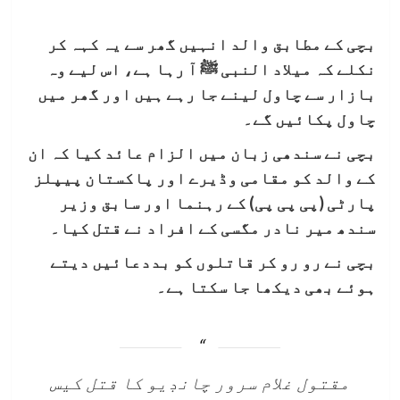
بچی کے مطابق والد انہیں گھر سے یہ کہہ کر
نکلے کہ میلاد النبی ﷺ آ رہا ہے، اس لیے وہ
بازار سے چاول لینے جا رہے ہیں اور گھر میں
چاول پکائیں گے۔
بچی نے سندھی زبان میں الزام عائد کیا کہ ان
کے والد کو مقامی وڈیرے اور پاکستان پیپلز
پارٹی (پی پی پی) کے رہنما اور سابق وزیر
سندھ میر نادر مگسی کے افراد نے قتل کیا۔
بچی نے رو رو کر قاتلوں کو بددعائیں دیتے
ہوئے بھی دیکھا جا سکتا ہے۔
مقتول غلام سرور چانڊيو کا قتل کيس