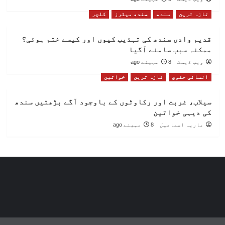
تازہ ترین
سندھ
سندھ میٹرز
کلچر
قدیم وادی سندھ کی تہذیب کیوں اور کیسے ختم ہوئی؟
ممکنہ سبب سامنے آگیا
ویب ڈیسک
8 مہینے ago
انسانی حقوق
تازہ ترین
خواتین
سیلاب، غربت اور رکاوٹوں کے باوجود آگے بڑھتیں سندھ
کی دیہی خواتین
ماریہ اسماعیل
8 مہینے ago