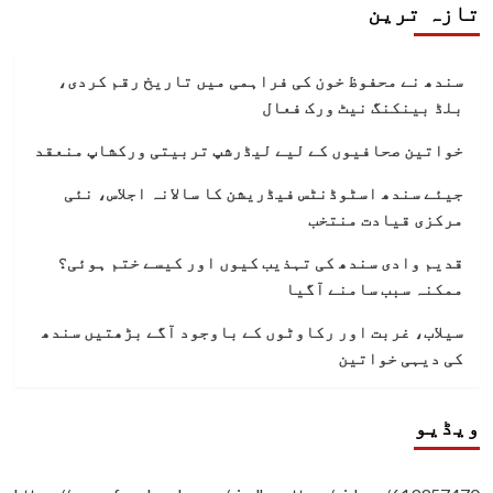
تازہ ترین
سندھ نے محفوظ خون کی فراہمی میں تاریخ رقم کردی،
بلڈ بینکنگ نیٹ ورک فعال
خواتین صحافیوں کے لیے لیڈرشپ تربیتی ورکشاپ منعقد
جیئے سندھ اسٹوڈنٹس فیڈریشن کا سالانہ اجلاس، نئی
مرکزی قیادت منتخب
قدیم وادی سندھ کی تہذیب کیوں اور کیسے ختم ہوئی؟
ممکنہ سبب سامنے آگیا
سیلاب، غربت اور رکاوٹوں کے باوجود آگے بڑھتیں سندھ
کی دیہی خواتین
ویڈیو