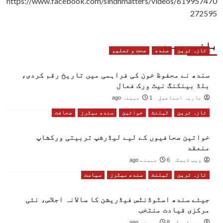
https://www.facebook.com/sindhmatters/videos/619957470
272595
باخبر رہیں
تازہ ترین
سندھ
صحت و تعلیم
سندھ نے محفوظ خون کی فراہمی میں تاریخ رقم کردی،
بلڈ بینکنگ نیٹ ورک فعال
ماریہ اسماعیل
1 مہینہ ago
تازہ ترین
ٹیلنٹ
خواتین
سندھ میٹرز
صحافت
خواتین صحافیوں کے لیے لیڈرشپ تربیتی ورکشاپ
منعقد
ویب ڈیسک
6 مہینے ago
تازہ ترین
ٹیلنٹ
سندھ میٹرز
سیاست
جیئے سندھ اسٹوڈنٹس فیڈریشن کا سالانہ اجلاس، نئی
مرکزی قیادت منتخب
ویب ڈیسک
8 مہینے ago