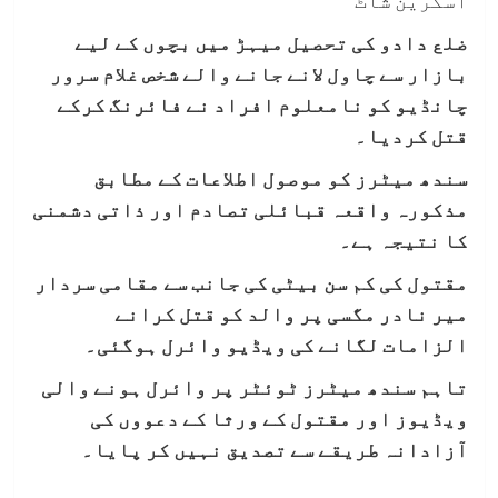
اسکرین شاٹ
ضلع دادو کی تحصیل میہڑ میں بچوں کے لیے
بازار سے چاول لانے جانے والے شخص غلام سرور
چانڈیو کو نامعلوم افراد نے فائرنگ کرکے
قتل کردیا۔
سندھ میٹرز کو موصول اطلاعات کے مطابق
مذکورہ واقعہ قبائلی تصادم اور ذاتی دشمنی
کا نتیجہ ہے۔
مقتول کی کم سن بیٹی کی جانب سے مقامی سردار
میر نادر مگسی پر والد کو قتل کرانے
الزامات لگانے کی ویڈیو وائرل ہوگئی۔
تاہم سندھ میٹرز ٹوئٹر پر وائرل ہونے والی
ویڈیوز اور مقتول کے ورثا کے دعووں کی
آزادانہ طریقے سے تصدیق نہیں کر پایا۔