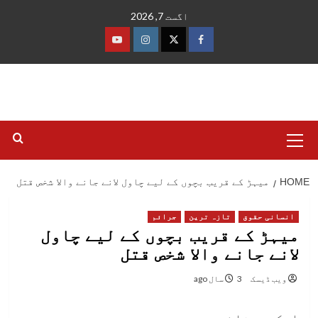
Ski
اگست 7, 2026
t
conten
فیس
ٹوئٹر
انسٹاگرام
یوٹیوب
بک
Primary
Menu
HOME
میہڑ کے قریب بچوں کے لیے چاول لانے جانے والا شخص قتل
انسانی حقوق
تازہ ترین
جرائم
میہڑ کے قریب بچوں کے لیے چاول
لانے جانے والا شخص قتل
ویب ڈیسک
3 سال ago