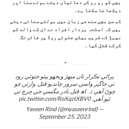
بچی کو رو رو کر دھائیاں دیتے ہوئے سنا اور
دیکھا جا سکتا ہے۔
کم سن بچی سندھی زبان میں بولتی سنائی دیتی
ہیں کہ اسلحہ بردار افراد نے ان کے والد کو
میہڑ کے قریب بیٹو جتوئی روڈ پر فائرنگ
کرکے قتل کیا۔
پراڻي تڪرار تان ميھڙ ويجھو ٻيٽو جتوئي روڊ
تي جاگير واسي سرور چانڊيو قتل. وارثن جو
چوڻ آھي تہ اھ قتل نادر مگسي جي چرچ تي
ٿيو آھي.
pic.twitter.com/RoXqztXBV0
— Yaseen Rind (@myaseenrind)
September 25, 2023