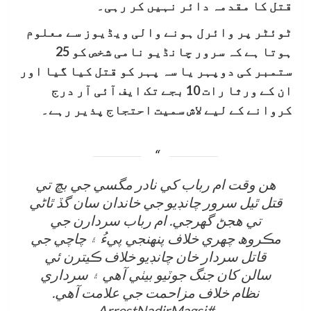
قتل کا مقدمہ دائر نہیں کر رہی۔
ٹوئٹر پر وائرل ہونے والی ویڈیوز سے معلوم
ہوتا ہے کہ سرور چانڈیو نامی شخص کو 25
ستمبر کی دوپہر یا سہ پہر کو قتل کیا گیا اور
ان کے ورثا رات 10 بجے تک ایف آئی آر درج
کروانے کے لیے لاش سمیت احتجاج پذیر رہے۔
ھن وقت ام رباب کي نادر مگسي جي بڇ تي
قتل ٿيل سرور چانڊيو جي خاندان سان گڏ ٿاڻي
تي ھجڻ گھرجي. ام رباب سردارن جي
مڪروھ چھري خلاف پنھنجي پيءُ ۽ چاچي جي
قاتل سردار خان چانڊيو خلاف ڪيترن ئي
سالن کان جنگ جوٽيو بيٺي آھي ۽ سرداري
نظام خلاف مزاحمت جي علامت آھي.
#ArrestNadirMagsi