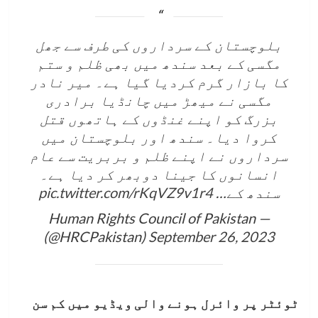
بلوچستان کے سرداروں کی طرف سے جھل
مگسی کے بعد سندھ میں بھی ظلم و ستم
کا بازار گرم کردیا گیا ہے۔ میر نادر
مگسی نے میھڑ میں چانڈیا برادری
بزرگ کو اپنے غنڈوں کے ہاتھوں قتل
کروا دیا۔ سندھ اور بلوچستان میں
سرداروں نے اپنے ظلم و بربریت سے عام
انسانوں کا جینا دوبھر کر دیا ہے۔
سندھ کے…
pic.twitter.com/rKqVZ9v1r4
— Human Rights Council of Pakistan
(@HRCPakistan)
September 26, 2023
ٹوئٹر پر وائرل ہونے والی ویڈیو میں کم سن