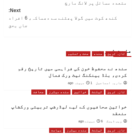
متعدد مسائل پر لانگ مارچ
Next:
کندھ کوٹ میں گولا پھٹنے سے دھماکہ، 6 افراد
جاں بحق
مزید خبریں
تازہ ترین
سندھ
صحت و تعلیم
سندھ نے محفوظ خون کی فراہمی میں تاریخ رقم
کردی، بلڈ بینکنگ نیٹ ورک فعال
ماریہ اسماعیل
1 مہینہ ago
تازہ ترین
ٹیلنٹ
خواتین
سندھ میٹرز
صحافت
خواتین صحافیوں کے لیے لیڈرشپ تربیتی ورکشاپ
منعقد
ویب ڈیسک
6 مہینے ago
تازہ ترین
ٹیلنٹ
سندھ میٹرز
سیاست