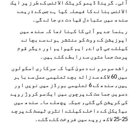
آئی۔ گرینڈ ڈیمو کریٹک الائنس کے طرز پر ایک
الائنس بنانے کا فیصلہ کیا ہے جس کے ذریعے
سندھ میں متبادل قیادت دی جائے گی۔
رہنما جے یو آئی کا کہنا تھا کہ سندھ میں
اپوزیشن کے ووٹ کو منتشر ہونے سے بچانے
کیلئے جی ڈی اے، ایم کیوایم اور دیگر قوم
پرست جماعتوں سے رابطے کئے ہیں۔
راشد سومرو نے دعویٰ کیا کہ سرکاری اسکولوں
میں 60 لاکھ سے زائد بچے تعلیمی عمل سے باہر
ہیں، سندھ کے 6 تعلیمی بورڈز میں نویں اور
دسویں جماعت کے پرچوں میں ایک سو کروڑ روپے
کی کرپشن کی گئی، جبکہ پچھلے ماہ سندھ میں
میڈیکل کے داخلے کیلئے انٹری ٹیسٹ کے پرچے
25-25 لاکھ روپے میں فروخت کئے گئے۔