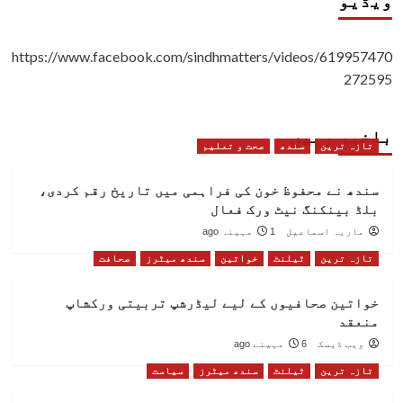
ویڈیو
https://www.facebook.com/sindhmatters/videos/619957470
272595
باخبر رہیں
تازہ ترین
سندھ
صحت و تعلیم
سندھ نے محفوظ خون کی فراہمی میں تاریخ رقم کردی،
بلڈ بینکنگ نیٹ ورک فعال
ماریہ اسماعیل
1 مہینہ ago
تازہ ترین
ٹیلنٹ
خواتین
سندھ میٹرز
صحافت
خواتین صحافیوں کے لیے لیڈرشپ تربیتی ورکشاپ
منعقد
ویب ڈیسک
6 مہینے ago
تازہ ترین
ٹیلنٹ
سندھ میٹرز
سیاست