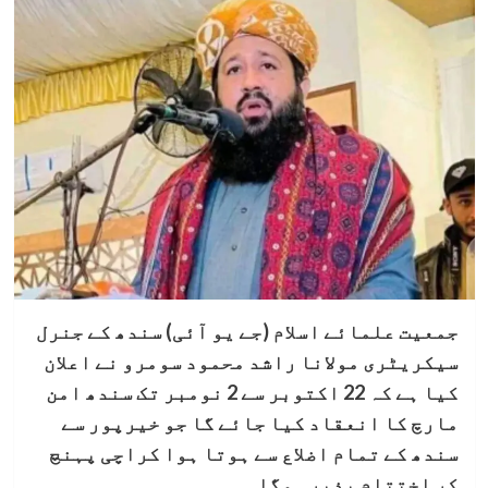
جمعیت علمائے اسلام (جے یو آئی) سندھ کے جنرل
سیکریٹری مولانا راشد محمود سومرو نے اعلان
کیا ہے کہ 22 اکتوبر سے 2 نومبر تک سندھ امن
مارچ کا انعقاد کیا جائے گا جو خیرپور سے
سندھ کے تمام اضلاع سے ہوتا ہوا کراچی پہنچ
کر اختتام پذیر ہوگا۔