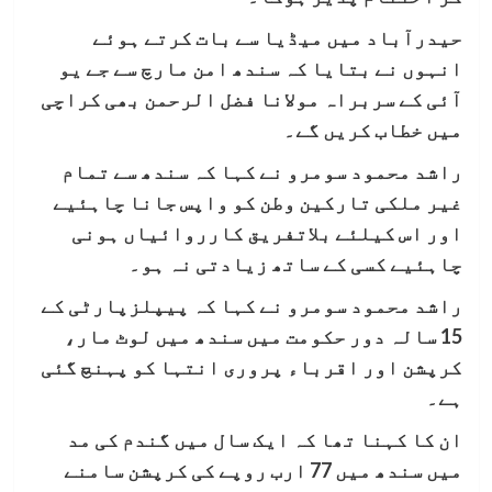
حیدرآباد میں میڈیا سے بات کرتے ہوئے
انہوں نے بتایا کہ سندھ امن مارچ سے جے یو
آئی کے سربراہ مولانا فضل الرحمن بھی کراچی
میں خطاب کریں گے۔
راشد محمود سومرو نے کہا کہ سندھ سے تمام
غیر ملکی تارکین وطن کو واپس جانا چاہئیے
اور اس کیلئے بلاتفریق کارروائیاں ہونی
چاہئیے کسی کے ساتھ زیادتی نہ ہو۔
راشد محمود سومرو نے کہا کہ پیپلزپارٹی کے
15 سالہ دور حکومت میں سندھ میں لوٹ مار،
کرپشن اور اقرباء پروری انتہا کو پہنچ گئی
ہے۔
ان کا کہنا تھا کہ ایک سال میں گندم کی مد
میں سندھ میں 77 ارب روپے کی کرپشن سامنے