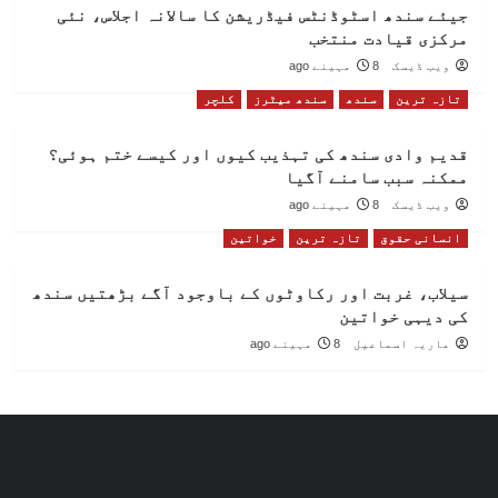
جیئے سندھ اسٹوڈنٹس فیڈریشن کا سالانہ اجلاس، نئی
مرکزی قیادت منتخب
ویب ڈیسک
8 مہینے ago
تازہ ترین
سندھ
سندھ میٹرز
کلچر
قدیم وادی سندھ کی تہذیب کیوں اور کیسے ختم ہوئی؟
ممکنہ سبب سامنے آگیا
ویب ڈیسک
8 مہینے ago
انسانی حقوق
تازہ ترین
خواتین
سیلاب، غربت اور رکاوٹوں کے باوجود آگے بڑھتیں سندھ
کی دیہی خواتین
ماریہ اسماعیل
8 مہینے ago