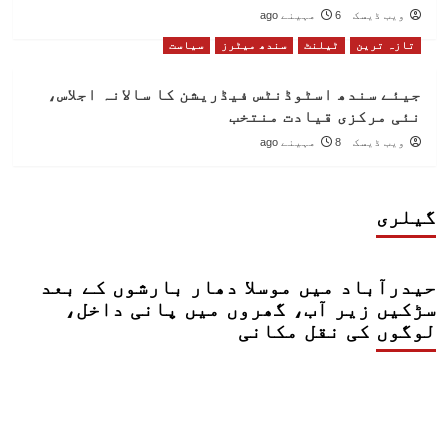
ویب ڈیسک
6 مہینے ago
تازہ ترین
ٹیلنٹ
سندھ میٹرز
سیاست
جیئے سندھ اسٹوڈنٹس فیڈریشن کا سالانہ اجلاس،
نئی مرکزی قیادت منتخب
ویب ڈیسک
8 مہینے ago
گیلری
حیدرآباد میں موسلا دھار بارشوں کے بعد
سڑکیں زیر آب، گھروں میں پانی داخل،
لوگوں کی نقل مکانی