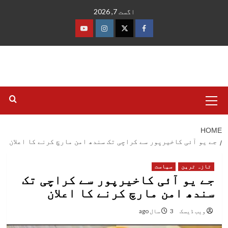
Ski
اگست 7, 2026
t
conten
فیس
ٹوئٹر
انسٹاگرام
یوٹیوب
بک
Primary
Menu
HOME
جے یو آئی کاخیرپور سے کراچی تک سندھ امن مارچ کرنے کا اعلان
تازہ ترین
سیاست
جے یو آئی کاخیرپور سے کراچی تک
سندھ امن مارچ کرنے کا اعلان
ویب ڈیسک
3 سال ago