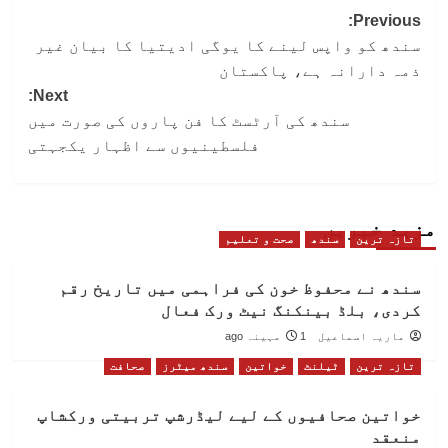
Post
Previous:
سندھ کو واپس لینے کا یوگی ادیتیا کا بیان غیر
navigation
ذمہ دارانہ ہے، پاکستان
Next:
سندھ کی آرٹسٹ کا فن پاروں کی صورت میں
فلسطینیوں سے اظہار یکجہتی
مزید خبریں
تازہ ترین
سندھ
صحت و تعلیم
سندھ نے محفوظ خون کی فراہمی میں تاریخ رقم
کردی، بلڈ بینکنگ نیٹ ورک فعال
ماریہ اسماعیل
1 مہینہ ago
تازہ ترین
ٹیلنٹ
خواتین
سندھ میٹرز
صحافت
خواتین صحافیوں کے لیے لیڈرشپ تربیتی ورکشاپ
منعقد