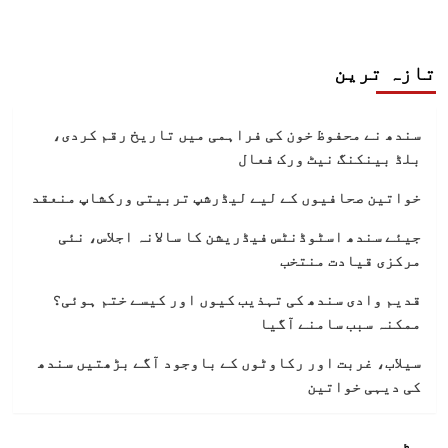
تازہ ترین
سندھ نے محفوظ خون کی فراہمی میں تاریخ رقم کردی،
بلڈ بینکنگ نیٹ ورک فعال
خواتین صحافیوں کے لیے لیڈرشپ تربیتی ورکشاپ منعقد
جیئے سندھ اسٹوڈنٹس فیڈریشن کا سالانہ اجلاس، نئی
مرکزی قیادت منتخب
قدیم وادی سندھ کی تہذیب کیوں اور کیسے ختم ہوئی؟
ممکنہ سبب سامنے آگیا
سیلاب، غربت اور رکاوٹوں کے باوجود آگے بڑھتیں سندھ
کی دیہی خواتین