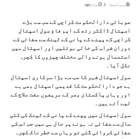
ویب ڈیسک
3 سال ago
صوبائی دارالحکومت کراچی کے سب سے بڑے
اسپتال ڈاکٹر رتھ کے ایم فاؤ سول اسپتال
کراچی کے پینے کے پانی کے ٹینک سے صفائی کے
دوران شراب کی خالی بوتلیں اور اسپتال میں
استعمال ہونے والی مختلف چیزوں کا کچرہ
نکل آیا۔
سول اسپتال شہر کا سب سے بڑا سرکاری اسپتال
ہے جو دارالحکومت کا قدیمی اسپتال بھی ہے
اور وہاں پاکستان بھر کے مریضوں مفت علاج کے
لیے آتے ہیں۔
سول اسپتال میں پینے کے پانی کے ٹینک کی کئی
سال سے صفائی نہ ہونے پر حال ہی میں جب اس کی
صفائی کروائی گئی تو وہاں سے خطرناک کچرہ