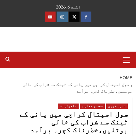
Ski
اگست 6, 2026
t
conten
فیس
ٹوئٹر
انسٹاگرام
یوٹیوب
بک
Primary
Menu
HOME
سول اسپتال کراچی میں پانی کے ٹینک سے شراب کی خالی
بوتلیں،خطرناک کچرہ برآمد
تازہ ترین
صحت و تعلیم
ماحولیات
سول اسپتال کراچی میں پانی کے
ٹینک سے شراب کی خالی
بوتلیں،خطرناک کچرہ برآمد