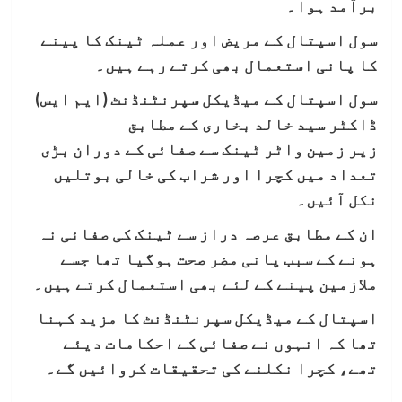
برآمد ہوا۔
سول اسپتال کے مریض اور عملہ ٹینک کا پینے
کا پانی استعمال بھی کرتے رہے ہیں۔
سول اسپتال کے میڈیکل سپرنٹنڈنٹ (ایم ایس)
ڈاکٹر سید خالد بخاری کے مطابق
زیر زمین واٹر ٹینک سے صفائی کے دوران بڑی
تعداد میں کچرا اور شراب کی خالی بوتلیں
نکل آئیں۔
ان کے مطابق عرصہ دراز سے ٹینک کی صفائی نہ
ہونے کے سبب پانی مضر صحت ہوگیا تھا جسے
ملازمین پینے کے لئے بھی استعمال کرتے ہیں۔
اسپتال کے میڈیکل سپرنٹنڈنٹ کا مزید کہنا
تھا کہ انہوں نے صفائی کے احکامات دیئے
تھے، کچرا نکلنے کی تحقیقات کروائیں گے۔