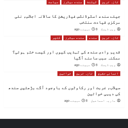
تازہ ترین
ٹیلنٹ
سندھ میٹرز
سیاست
جیئے سندھ اسٹوڈنٹس فیڈریشن کا سالانہ اجلاس، نئی
مرکزی قیادت منتخب
ویب ڈیسک
8 مہینے ago
تازہ ترین
سندھ
سندھ میٹرز
کلچر
قدیم وادی سندھ کی تہذیب کیوں اور کیسے ختم ہوئی؟
ممکنہ سبب سامنے آگیا
ویب ڈیسک
8 مہینے ago
انسانی حقوق
تازہ ترین
خواتین
سیلاب، غربت اور رکاوٹوں کے باوجود آگے بڑھتیں سندھ
کی دیہی خواتین
ماریہ اسماعیل
8 مہینے ago