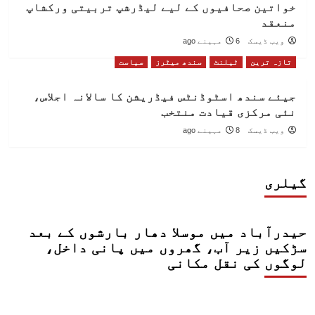
خواتین صحافیوں کے لیے لیڈرشپ تربیتی ورکشاپ
منعقد
ویب ڈیسک
6 مہینے ago
تازہ ترین
ٹیلنٹ
سندھ میٹرز
سیاست
جیئے سندھ اسٹوڈنٹس فیڈریشن کا سالانہ اجلاس،
نئی مرکزی قیادت منتخب
ویب ڈیسک
8 مہینے ago
گیلری
حیدرآباد میں موسلا دھار بارشوں کے بعد
سڑکیں زیر آب، گھروں میں پانی داخل،
لوگوں کی نقل مکانی