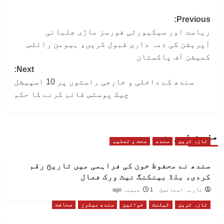
Post
Previous:
ریاست اور سیکیورٹی فورسز ماڑی جلبانی
navigation
آپریشن کی ذمہ داری قبول کریں، ہیومن رائٹس
کمیشن آف پاکستان
Next:
سندھ کے داخلی و خارجی راستوں پر 10 اسپیشل
چیک پوسٹس قائم کرنے کا حکم
مزید خبریں
تازہ ترین
سندھ
صحت و تعلیم
سندھ نے محفوظ خون کی فراہمی میں تاریخ رقم
کردی، بلڈ بینکنگ نیٹ ورک فعال
ماریہ اسماعیل
1 مہینہ ago
تازہ ترین
ٹیلنٹ
خواتین
سندھ میٹرز
صحافت