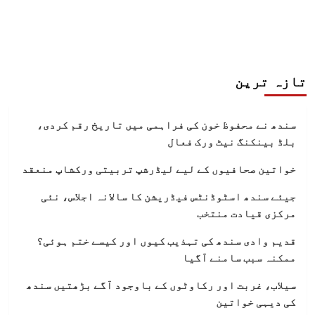
تازہ ترین
سندھ نے محفوظ خون کی فراہمی میں تاریخ رقم کردی،
بلڈ بینکنگ نیٹ ورک فعال
خواتین صحافیوں کے لیے لیڈرشپ تربیتی ورکشاپ منعقد
جیئے سندھ اسٹوڈنٹس فیڈریشن کا سالانہ اجلاس، نئی
مرکزی قیادت منتخب
قدیم وادی سندھ کی تہذیب کیوں اور کیسے ختم ہوئی؟
ممکنہ سبب سامنے آگیا
سیلاب، غربت اور رکاوٹوں کے باوجود آگے بڑھتیں سندھ
کی دیہی خواتین