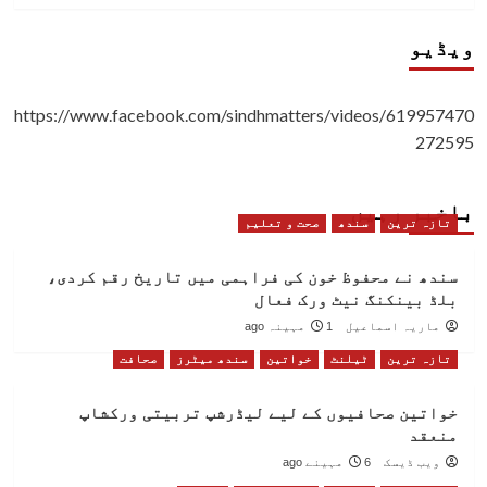
ویڈیو
https://www.facebook.com/sindhmatters/videos/619957470
272595
باخبر رہیں
تازہ ترین
سندھ
صحت و تعلیم
سندھ نے محفوظ خون کی فراہمی میں تاریخ رقم کردی،
بلڈ بینکنگ نیٹ ورک فعال
ماریہ اسماعیل
1 مہینہ ago
تازہ ترین
ٹیلنٹ
خواتین
سندھ میٹرز
صحافت
خواتین صحافیوں کے لیے لیڈرشپ تربیتی ورکشاپ
منعقد
ویب ڈیسک
6 مہینے ago