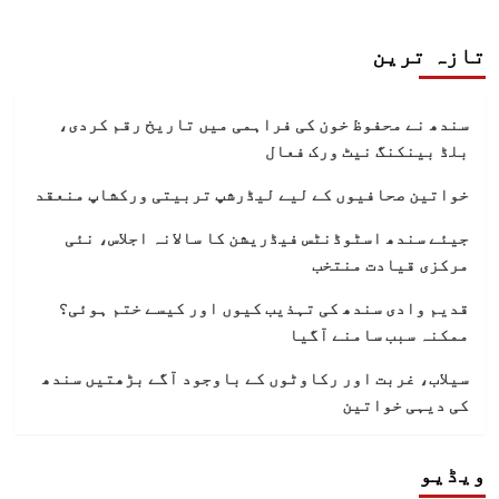
تازہ ترین
سندھ نے محفوظ خون کی فراہمی میں تاریخ رقم کردی،
بلڈ بینکنگ نیٹ ورک فعال
خواتین صحافیوں کے لیے لیڈرشپ تربیتی ورکشاپ منعقد
جیئے سندھ اسٹوڈنٹس فیڈریشن کا سالانہ اجلاس، نئی
مرکزی قیادت منتخب
قدیم وادی سندھ کی تہذیب کیوں اور کیسے ختم ہوئی؟
ممکنہ سبب سامنے آگیا
سیلاب، غربت اور رکاوٹوں کے باوجود آگے بڑھتیں سندھ
کی دیہی خواتین
ویڈیو