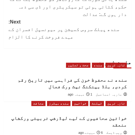
navigation
حکم، کٹائی ہوئی تو سیکریٹری اور ڈی سی ذمہ
دار ہوں گے: عدالت
Next:
سندھ پبلک سروس کمیشن پر میونسپل افسران کے
عہدے فروخت کرنے کا الزام
مزید خبریں
تازہ ترین
سندھ
صحت و تعلیم
سندھ نے محفوظ خون کی فراہمی میں تاریخ رقم
کردی، بلڈ بینکنگ نیٹ ورک فعال
ماریہ اسماعیل
1 مہینہ ago
تازہ ترین
ٹیلنٹ
خواتین
سندھ میٹرز
صحافت
خواتین صحافیوں کے لیے لیڈرشپ تربیتی ورکشاپ
منعقد
ویب ڈیسک
6 مہینے ago