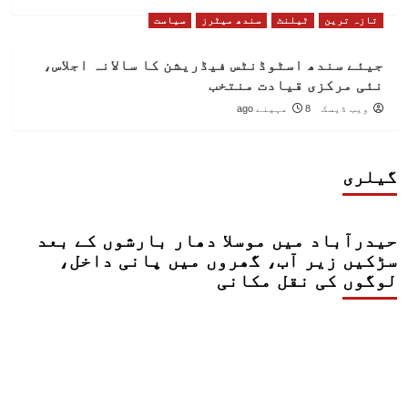
تازہ ترین
ٹیلنٹ
سندھ میٹرز
سیاست
جیئے سندھ اسٹوڈنٹس فیڈریشن کا سالانہ اجلاس،
نئی مرکزی قیادت منتخب
ویب ڈیسک
8 مہینے ago
گیلری
حیدرآباد میں موسلا دھار بارشوں کے بعد
سڑکیں زیر آب، گھروں میں پانی داخل،
لوگوں کی نقل مکانی