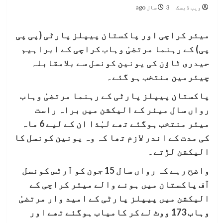
ویب ڈیسک
3 سال ago
میئر کراچی اور پاکستان پیپلز پارٹی (پی پی
پی) کے رہنما مرتضیٰ وہاب کراچی کے ابراہیم
حیدری ٹاؤن کی یونین کونسل سے بلامقابلہ
چیئرمین منتخب ہو گئے۔
پاکستان پیپلز پارٹی کے رہنما مرتضیٰ وہاب
رواں سال میئر کے الیکشن میں براہ راست
میئر منتخب ہوگئے تھے لہٰذا ان کے لیے 6 ماہ
کی مدت کے اندر لازم تھا کہ وہ یونین کونسل کا
الیکشن لڑتے۔
واضح رہے کہ رواں سال 15 جون کو آرٹس کونسل
آف پاکستان میں ہونے والے میئر کراچی کے
الیکشن میں پیپلز پارٹی کے امید وار مرتضیٰ
وہاب 173 ووٹ لے کر کامیاب ہوگئے تھے اور