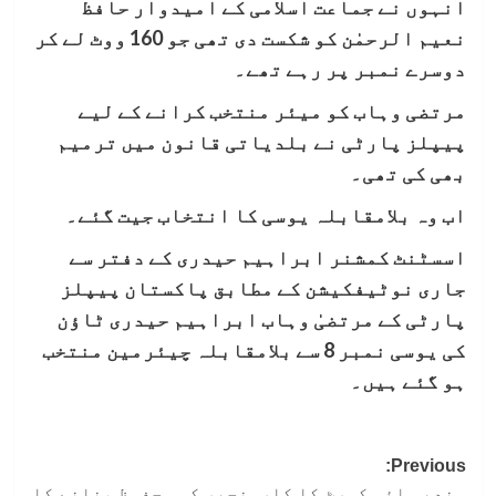
انہوں نے جماعت اسلامی کے امیدوار حافظ
نعیم الرحمٰن کو شکست دی تھی جو 160 ووٹ لے کر
دوسرے نمبر پر رہے تھے۔
مرتضی وہاب کو میئر منتخب کرانے کے لیے
پیپلز پارٹی نے بلدیاتی قانون میں ترمیم
بھی کی تھی۔
اب وہ بلامقابلہ یوسی کا انتخاب جیت گئے۔
اسسٹنٹ کمشنر ابراہیم حیدری کے دفتر سے
جاری نوٹیفکیشن کے مطابق پاکستان پیپلز
پارٹی کے مرتضیٰ وہاب ابراہیم حیدری ٹاؤن
کی یوسی نمبر 8 سے بلامقابلہ چیئرمین منتخب
ہو گئے ہیں۔
Post
Previous:
سندھ ہائی کورٹ کا کارونجھر کو محفوظ بنانے کا