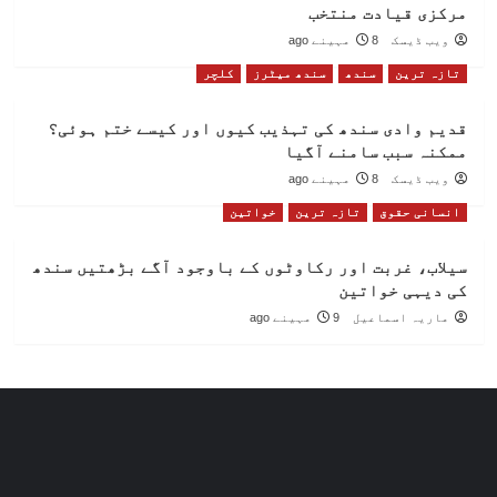
مرکزی قیادت منتخب
ویب ڈیسک
8 مہینے ago
تازہ ترین
سندھ
سندھ میٹرز
کلچر
قدیم وادی سندھ کی تہذیب کیوں اور کیسے ختم ہوئی؟
ممکنہ سبب سامنے آگیا
ویب ڈیسک
8 مہینے ago
انسانی حقوق
تازہ ترین
خواتین
سیلاب، غربت اور رکاوٹوں کے باوجود آگے بڑھتیں سندھ
کی دیہی خواتین
ماریہ اسماعیل
9 مہینے ago