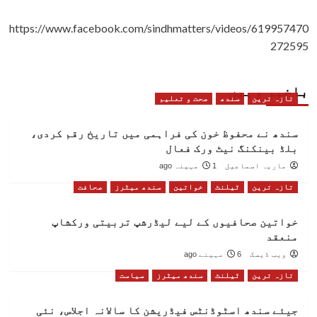
https://www.facebook.com/sindhmatters/videos/619957470
272595
باخبر رہیں
تازہ ترین
سندھ
صحت و تعلیم
سندھ نے محفوظ خون کی فراہمی میں تاریخ رقم کردی،
بلڈ بینکنگ نیٹ ورک فعال
ماریہ اسماعیل
1 مہینہ ago
تازہ ترین
ٹیلنٹ
خواتین
سندھ میٹرز
صحافت
خواتین صحافیوں کے لیے لیڈرشپ تربیتی ورکشاپ
منعقد
ویب ڈیسک
6 مہینے ago
تازہ ترین
ٹیلنٹ
سندھ میٹرز
سیاست
جیئے سندھ اسٹوڈنٹس فیڈریشن کا سالانہ اجلاس، نئی