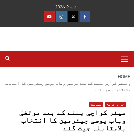
Ski
اگست 9, 2026
t
conten
فیس
ٹوئٹر
انسٹاگرام
یوٹیوب
بک
Primary
Menu
HOME
میئر کراچی بننے کے بعد مرتضیٰ وہاب یوسی چیئرمین کا انتخاب
بلامقابلہ جیت گئے
تازہ ترین
سیاست
میئر کراچی بننے کے بعد مرتضیٰ
وہاب یوسی چیئرمین کا انتخاب
بلامقابلہ جیت گئے