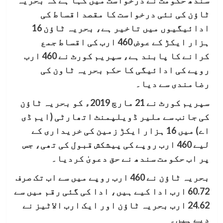
ٹاؤن کی نئی درخواست کا مقصد اقساط کی
ادائیگیوں میں تاخیر ہے، بحریہ ٹاؤن 16
ہزار ایکڑ کے عوض 460 ارب کی اقساط جمع
کرانے کا پابند ہے، سپریم کورٹ نے 460 ارب
روپے کی ادائیگی کا حکم بحریہ ٹاون کی
رضامندی سے دیا۔
سپریم کورٹ نے 21 مارچ 2019ء کو بحریہ ٹاؤن
کی جانب سے ملیر ڈویلپمنٹ اتھارٹی (ایم ڈی
اے) میں 16 ہزار ایکڑ زمین کی خریداری کے
لیے 460 ارب روپے کی پیشکش قبول کی تھی، جس
پر اب حکومت سندھ نے حق دعویٰ کردیا۔
بحریہ ٹاؤن نے 460 ارب روپے میں سے اب تک صرف
60.72 ارب ادا کیے ہیں، ادا کی گئی رقم میں سے
24.62 ارب بحریہ ٹاؤن اور ایک ارب الاٹیز نے
دیے ہیں۔