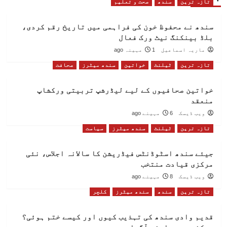
تازہ ترین
سندھ
صحت و تعلیم
سندھ نے محفوظ خون کی فراہمی میں تاریخ رقم کردی،
بلڈ بینکنگ نیٹ ورک فعال
ماریہ اسماعیل
1 مہینہ ago
تازہ ترین
ٹیلنٹ
خواتین
سندھ میٹرز
صحافت
خواتین صحافیوں کے لیے لیڈرشپ تربیتی ورکشاپ
منعقد
ویب ڈیسک
6 مہینے ago
تازہ ترین
ٹیلنٹ
سندھ میٹرز
سیاست
جیئے سندھ اسٹوڈنٹس فیڈریشن کا سالانہ اجلاس، نئی
مرکزی قیادت منتخب
ویب ڈیسک
8 مہینے ago
تازہ ترین
سندھ
سندھ میٹرز
کلچر
قدیم وادی سندھ کی تہذیب کیوں اور کیسے ختم ہوئی؟