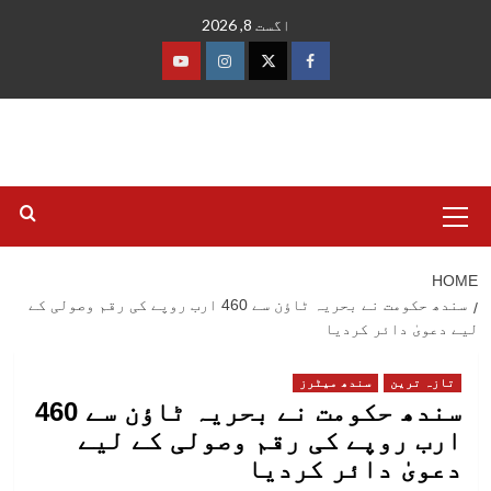
Ski
اگست 8, 2026
t
conten
فیس
ٹوئٹر
انسٹاگرام
یوٹیوب
بک
Primary
Menu
HOME
سندھ حکومت نے بحریہ ٹاؤن سے 460 ارب روپے کی رقم وصولی کے
لیے دعویٰ دائر کردیا
تازہ ترین
سندھ میٹرز
سندھ حکومت نے بحریہ ٹاؤن سے 460
ارب روپے کی رقم وصولی کے لیے
دعویٰ دائر کردیا