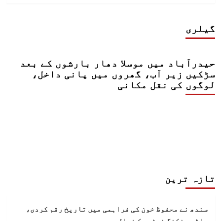
گیلری
حیدرآباد میں موسلا دھار بارشوں کے بعد
سڑکیں زیر آب، گھروں میں پانی داخل،
لوگوں کی نقل مکانی
تازہ ترین
سندھ نے محفوظ خون کی فراہمی میں تاریخ رقم کردی،
بلڈ بینکنگ نیٹ ورک فعال