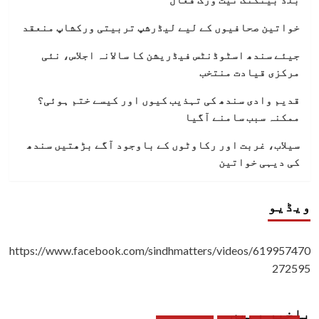
خواتین صحافیوں کے لیے لیڈرشپ تربیتی ورکشاپ منعقد
جیئے سندھ اسٹوڈنٹس فیڈریشن کا سالانہ اجلاس، نئی
مرکزی قیادت منتخب
قدیم وادی سندھ کی تہذیب کیوں اور کیسے ختم ہوئی؟
ممکنہ سبب سامنے آگیا
سیلاب، غربت اور رکاوٹوں کے باوجود آگے بڑھتیں سندھ
کی دیہی خواتین
ویڈیو
https://www.facebook.com/sindhmatters/videos/619957470
272595
باخبر رہیں