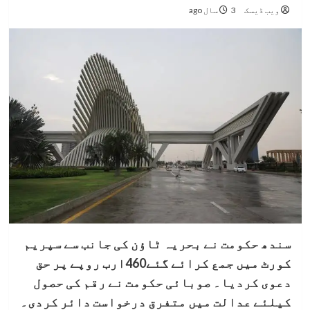
ویب ڈیسک
3 سال ago
سندھ حکومت نے بحریہ ٹاؤن کی جانب سے سپریم
کورٹ میں جمع کرائے گئے460ارب روپے پر حق
دعوی کردیا۔ صوبائی حکومت نے رقم کی حصول
کیلئے عدالت میں متفرق درخواست دائر کردی۔