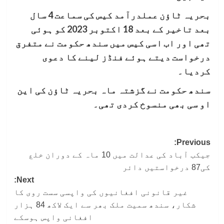
بحریہ ٹاؤن عملدرآمد کیس کی سماعت 4 سال
بعد تاخیر کے بعد 18 اکتوبر 2023 کو ہوئی
تھی اور اب اسی کیس میں سندھ حکومت نے متفرق
درخواست دیتے ہوئے فنڈز لینے کا دعوی
کردیا۔
سندھ حکومت نے گزشتہ ماہ بحریہ ٹاؤن کی این
او سی بھی منسوخ کردی تھی۔
Post
Previous:
جیکب آباد کی عدالت میں 10 ماہ کے دوران خلع
navigation
کی87 درخواستیں دائر
Next:
غیر قانونی افغانیوں کی واپسی سست روی کا
شکار، سندھ سمیت ملک بھر سے ایک لاکھ 84 ہزار
افغانی واپس ہوسکے