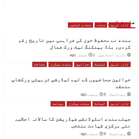
مزید خبریں
تازہ ترین
سندھ
صحت و تعلیم
سندھ نے محفوظ خون کی فراہمی میں تاریخ رقم
کردی، بلڈ بینکنگ نیٹ ورک فعال
ماریہ اسماعیل
1 مہینہ ago
تازہ ترین
ٹیلنٹ
خواتین
سندھ میٹرز
صحافت
خواتین صحافیوں کے لیے لیڈرشپ تربیتی ورکشاپ
منعقد
ویب ڈیسک
6 مہینے ago
تازہ ترین
ٹیلنٹ
سندھ میٹرز
سیاست
جیئے سندھ اسٹوڈنٹس فیڈریشن کا سالانہ اجلاس،
نئی مرکزی قیادت منتخب
ویب ڈیسک
8 مہینے ago