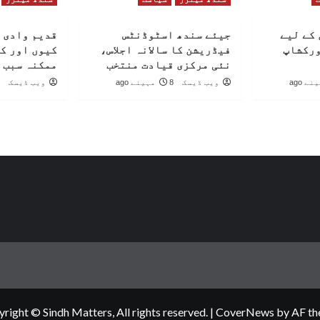
کے لیے
جیئے سندھ اسٹوڈنٹس
قدیم وادی 
ورکشاپ
فیڈریشن کا سالانہ اجلاس،
کیوں اور ک
نئی مرکزی قیادت منتخب
ممکنہ سبب 
ویب ڈیسک
8 مہینے ago
ویب ڈیسک
right © Sindh Matters, All rights reserved.
|
CoverNews
by AF th