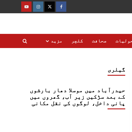
فیس
ٹوئٹر
انسٹاگرام
یوٹیوب
بک
ولیات
صحافت
کلچر
مزید
گیلری
حیدرآباد میں موسلا دھار بارشوں
کے بعد سڑکیں زیر آب، گھروں میں
پانی داخل، لوگوں کی نقل مکانی