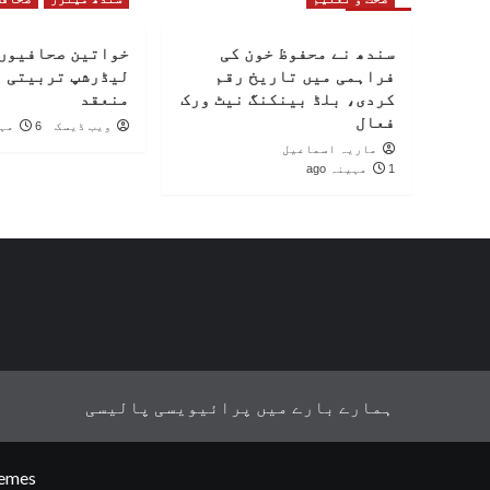
سندھ نے محفوظ خون کی
خواتین صحافیوں 
فراہمی میں تاریخ رقم
لیڈرشپ تربیتی 
کردی، بلڈ بینکنگ نیٹ ورک
منعقد
فعال
ویب ڈیسک
6 مہینے ago
ماریہ اسماعیل
1 مہینہ ago
ہمارے بارے میں
پرائیویسی پالیسی
emes.