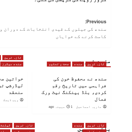
Post
Previous:
سندھ کی جیلوں کے قیدی انتخابات کے دوران و
navigation
کاسٹ کرنے کے خواہاں
تازہ ترین
مزید خبریں
تازہ ترین
سندھ
صحت و تعلیم
سندھ میٹرز
سندھ نے محفوظ خون کی
خواتین صح
فراہمی میں تاریخ رقم
لیڈرشپ تر
کردی، بلڈ بینکنگ نیٹ ورک
منعقد
فعال
ویب ڈیسک
ماریہ اسماعیل
1 مہینہ ago
تازہ ترین
سندھ
تازہ ترین
ٹیلنٹ
باخبر رہیں
صحت و تعلیم
سندھ میٹرز
صحافت