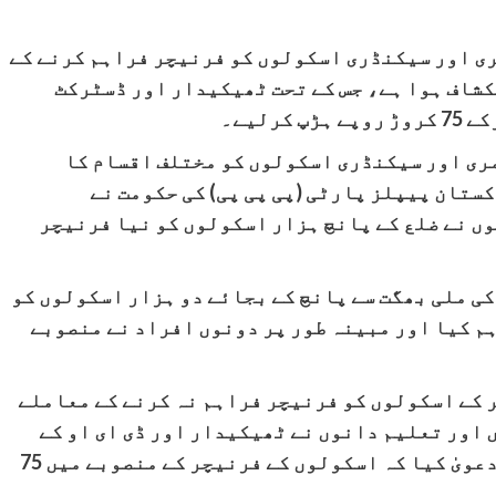
ی اور سیکنڈری اسکولوں کو فرنیچر فراہم کرنے کے
کشاف ہوا ہے، جس کے تحت ٹھیکیدار اور ڈسٹرکٹ
رلیے۔
ی اور سیکنڈری اسکولوں کو مختلف اقسام کا
ستان پیپلز پارٹی (پی پی پی) کی حکومت نے
ں نے ضلع کے پانچ ہزار اسکولوں کو نیا فرنیچر
ی ملی بھگت سے پانچ کے بجائے دو ہزار اسکولوں کو
م کیا اور مبینہ طور پر دونوں افراد نے منصوبے
 کے اسکولوں کو فرنیچر فراہم نہ کرنے کے معاملے
 اور تعلیم دانوں نے ٹھیکیدار اور ڈی ای او کے
خلاف نوشہروفیروز میں مظاہرہ کرتے ہوئے دعویٰ کیا کہ اسکولوں کے فرنیچر کے منصوبے میں 75