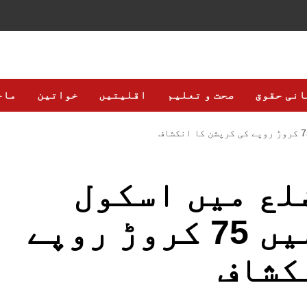
انی حقوق
صحت و تعلیم
اقلیتیں
خواتین
ماح
لع میں اسکول
فرنیچر کی مد میں 75 کروڑ روپے
کشاف