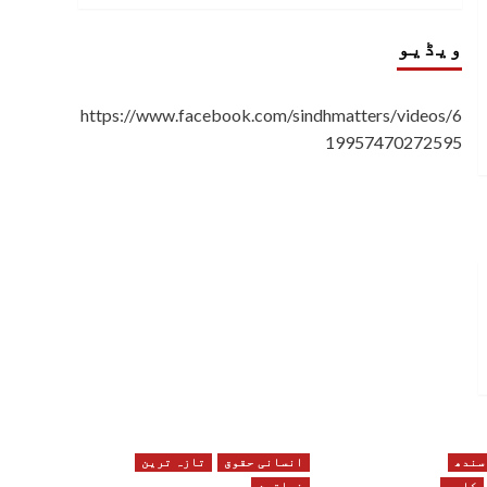
ویڈیو
https://www.facebook.com/sindhmatters/videos/6
19957470272595
سندھ
انسانی حقوق
تازہ ترین
کلچر
خواتین