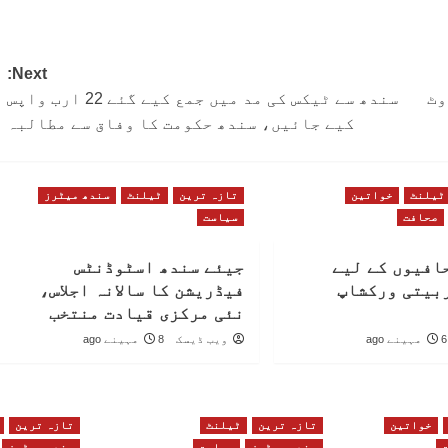
Next:
وٹ
سندھ سے ٹیکس کی مد میں جمع کیے گئے 22 ارب واپس
کیے جائیں، سندھ حکومت کا وفاق سے مطالبہ
ٹیلنٹ
خواتین
تازہ ترین
ٹیلنٹ
سندھ میٹرز
صحافت
سیاست
افیوں کے لیے
جیئے سندھ اسٹوڈنٹس
بیتی ورکشاپ
فیڈریشن کا سالانہ اجلاس،
نئی مرکزی قیادت منتخب
6 مہینے ago
ویب ڈیسک
8 مہینے ago
خواتین
تازہ ترین
ٹیلنٹ
تازہ ترین
سندھ میٹرز
سیاست
سندھ میٹرز