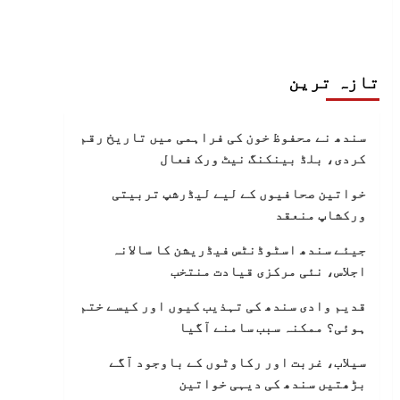
تازہ ترین
سندھ نے محفوظ خون کی فراہمی میں تاریخ رقم
کردی، بلڈ بینکنگ نیٹ ورک فعال
خواتین صحافیوں کے لیے لیڈرشپ تربیتی
ورکشاپ منعقد
جیئے سندھ اسٹوڈنٹس فیڈریشن کا سالانہ
اجلاس، نئی مرکزی قیادت منتخب
قدیم وادی سندھ کی تہذیب کیوں اور کیسے ختم
ہوئی؟ ممکنہ سبب سامنے آگیا
سیلاب، غربت اور رکاوٹوں کے باوجود آگے
بڑھتیں سندھ کی دیہی خواتین