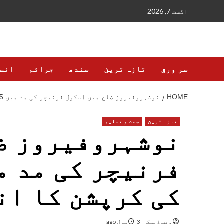
Ski
اگست 7, 2026
t
conten
سر ورق
تازہ ترین
سندھ
جرائم
انس
HOME
نوشہروفیروز ضلع میں اسکول فرنیچر کی مد میں 75 کروڑ روپے کی کرپشن کا انکشاف
تازہ ترین
صحت و تعلیم
نوشہروفیروز ض
کی کرپشن کا ان
ویب ڈیسک
3 سال ago