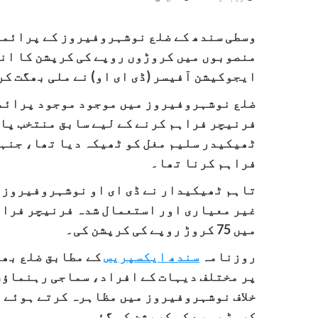
وسطی سندھ کے ضلع نوشہروفیروز کے پرائمر
منصوبوں میں کروڑوں روپے کی کرپشن کا ان
ایجوکیشن آفیسر (ڈی ای او) نے ملی بھگت کرکے 75 کروڑ روپے ہڑپ ک
ضلع نوشہروفیروز میں موجود موجود پرائمر
فرنیچر فراہم کرنے کے لیے سابق منتخب پاک
ٹھیکیدر سلیم مغل کو ٹھیکہ دیا تھا، جنہو
فراہم کرنا تھا۔
تاہم ٹھیکیدار نے ڈی ای او نوشہروفیروز ک
غیر معیاری اور استعمال شدہ فرنیچر فراہ
میں 75 کروڑ روپے کی کرپشن کی۔
روزنامہ
سندھ ایکسپریس
کے مطابق ضلع بھر
پر مختلف دیہات کے افراد، سماجی رہنماؤں
کروڑ روپے کی کرپشن کی گئی۔