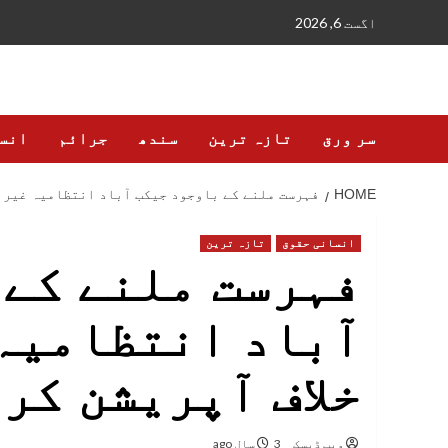
Ski
اگست 6, 2026
t
conten
سر ورق
تازہ ترین
سندھ
جرائم
انس
HOME
فہرست ملنے کے باوجود جیکب آباد انتظامیہ غیر م
انسانی حقوق
تازہ ترین
فہرست ملنے کے 
آباد انتظامیہ 
خلاف آپریشن کر
ویب ڈیسک
3 سال ago