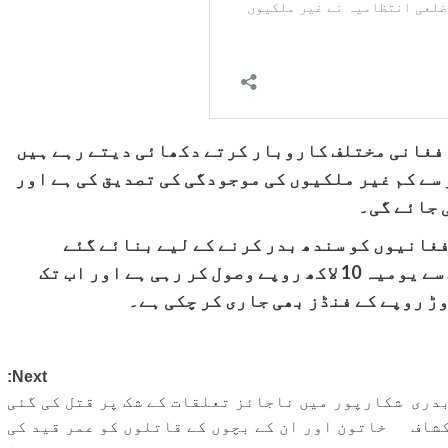
افغانی مختلف کاروبار کرتے دکھائی دیتے رہے ہیں
سے کم غیر ملکیوں کی موجودگی کی تصدیق کی ہے اور
 جائے گی۔
غانیوں کو سندھ بدر کرنے کے لیے بنائے گئے
ہولڈنگ کیمپس کو چلانے کے لیے سندھ حکومت سے یومیہ 10 لاکھ روپے وصول کر رہی ہے اور اب تک
Next:
بدری
شکارپور میں ناجائز تعلقات کے شک پر قتل کی گئی
خاتون اور ان کے بچوں کے قاتلوں کو عمر قید کی