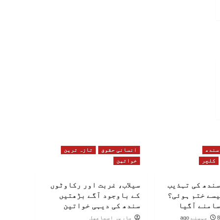
سندھ
انسانی حقوق
تازہ ترین
کلچر
خواتین
سندھ کی تہذیب
سیلاب، غربت اور رکاوٹوں
یسے ختم ہوئی؟
کے باوجود آگے بڑھتیں
سامنے آگیا
سندھ کی دیہی خواتین
8 مہینے ago
ماریہ اسماعیل