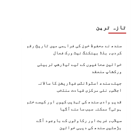
تازہ ترین
سندھ نے محفوظ خون کی فراہمی میں تاریخ رقم
کردی، بلڈ بینکنگ نیٹ ورک فعال
خواتین صحافیوں کے لیے لیڈرشپ تربیتی
ورکشاپ منعقد
جیئے سندھ اسٹوڈنٹس فیڈریشن کا سالانہ
اجلاس، نئی مرکزی قیادت منتخب
قدیم وادی سندھ کی تہذیب کیوں اور کیسے ختم
ہوئی؟ ممکنہ سبب سامنے آگیا
سیلاب، غربت اور رکاوٹوں کے باوجود آگے
بڑھتیں سندھ کی دیہی خواتین