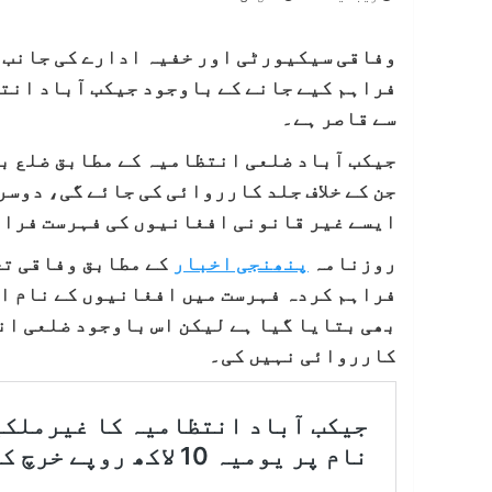
وفاقی سیکیورٹی اور خفیہ ادارے کی جانب 
سے قاصر ہے۔
جیکب آباد ضلعی انتظامیہ کے مطابق ضلع بھ
جن کے خلاف جلد کارروائی کی جائے گی، دوس
ایسے غیر قانونی افغانیوں کی فہرست فراہم
روزنامہ
پنھنجی اخبار
کے مطابق وفاقی تح
فراہم کردہ فہرست میں افغانیوں کے نام اور
بھی بتایا گیا ہے لیکن اس باوجود ضلعی ان
کارروائی نہیں کی۔