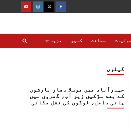
فیس
ٹوئٹر
انسٹاگرام
یوٹیوب
بک
ولیات
صحافت
کلچر
مزید
گیلری
حیدرآباد میں موسلا دھار بارشوں
کے بعد سڑکیں زیر آب، گھروں میں
پانی داخل، لوگوں کی نقل مکانی