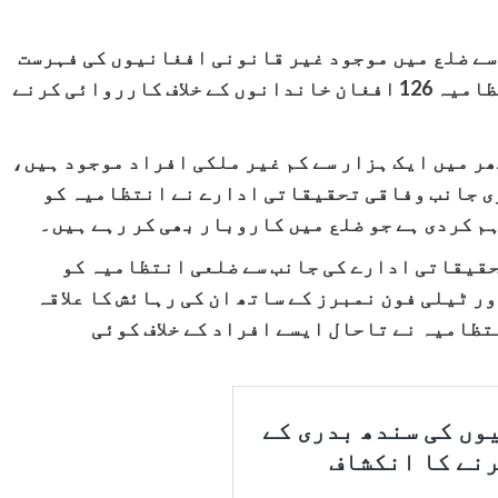
سے ضلع میں موجود غیر قانونی افغانیوں کی فہرست
فراہم کیے جانے کے باوجود جیکب آباد انتظامیہ 126 افغان خاندانوں کے خلاف کارروائی کرنے
ر میں ایک ہزار سے کم غیر ملکی افراد موجود ہیں،
ری جانب وفاقی تحقیقاتی ادارے نے انتظامیہ کو
 کردی ہے جو ضلع میں کاروبار بھی کر رہے ہیں۔
قیقاتی ادارے کی جانب سے ضلعی انتظامیہ کو
 ٹیلی فون نمبرز کے ساتھ ان کی رہائش کا علاقہ
تظامیہ نے تاحال ایسے افراد کے خلاف کوئی