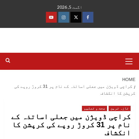
Ski
اگست 5, 2026
t
conten
فیس
ٹوئٹر
انسٹاگرام
یوٹیوب
بک
Primary
Menu
HOME
کراچی ڈویژن میں جعلی اساتذہ کے نام پر 31 کروڑ روپے کی
کرپشن کا انکشاف
تازہ ترین
صحت و تعلیم
کراچی ڈویژن میں جعلی اساتذہ کے
نام پر 31 کروڑ روپے کی کرپشن کا
انکشاف