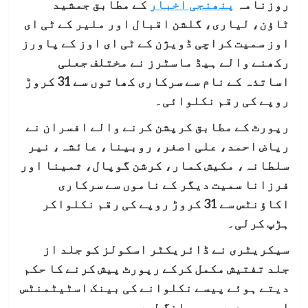
روزنامہ
پنھنجی اخبار
کے مطابق جمشید
ٹاؤن، لیاری، گلشن اقبال اور ملیر کے ٹی ای
اوز سمیت کراچی ڈویژن کے ٹی ای اوز کے پاورز
رکھنے والے ہیڈ ماسٹرز نے مختلف جعلی
اساتذہ کے نام سے سرکاری کھاتوں سے 31 کروڑ
روپے کی رقم نکلوائی۔
رپورٹ کے مطابق کرپشن کرنے والے افسران نے
ریاض احمد، علی اصغر، روبینا، عائشہ، نیر
سلطانہ، مکیش کمار، کرشن گوپال، ثمینا اور
فرزانا سمیت دیگر کے ناموں سے سرکاری
اکاؤنٹس سے 31 کروڑ روپے کی رقم نکلواکر
ہڑپ کرلی۔
سیکریٹری نے ڈائریکٹر اسکولز کو جلد از
جلد تفتیش مکمل کرکے رپورٹ پیش کرنے کا حکم
دیتے ہوئے پیسے نکلوانے کی بینک اسٹیٹمنٹس
اور رسیدیں بھی مانگ لیں۔