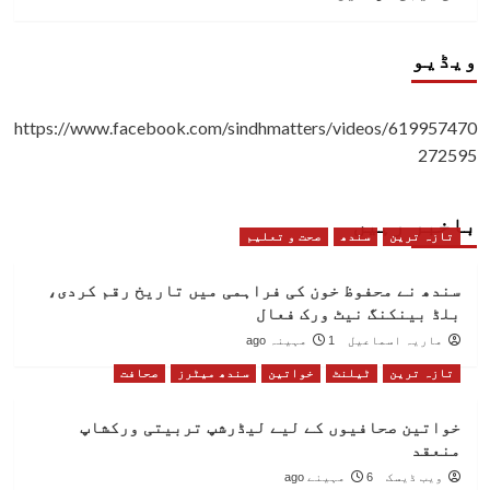
ویڈیو
https://www.facebook.com/sindhmatters/videos/619957470
272595
باخبر رہیں
تازہ ترین
سندھ
صحت و تعلیم
سندھ نے محفوظ خون کی فراہمی میں تاریخ رقم کردی،
بلڈ بینکنگ نیٹ ورک فعال
ماریہ اسماعیل
1 مہینہ ago
تازہ ترین
ٹیلنٹ
خواتین
سندھ میٹرز
صحافت
خواتین صحافیوں کے لیے لیڈرشپ تربیتی ورکشاپ
منعقد
ویب ڈیسک
6 مہینے ago