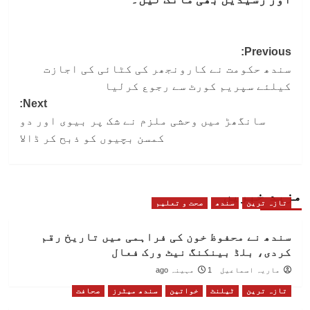
Post
Previous:
سندھ حکومت نے کارونجھر کی کٹائی کی اجازت
navigation
کیلئے سپریم کورٹ سے رجوع کرلیا
Next:
سانگھڑ میں وحشی ملزم نے شک پر بیوی اور دو
کمسن بچیوں کو ذبح کر ڈالا
مزید خبریں
تازہ ترین
سندھ
صحت و تعلیم
سندھ نے محفوظ خون کی فراہمی میں تاریخ رقم
کردی، بلڈ بینکنگ نیٹ ورک فعال
ماریہ اسماعیل
1 مہینہ ago
تازہ ترین
ٹیلنٹ
خواتین
سندھ میٹرز
صحافت