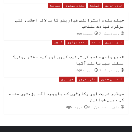
تازہ ترین
ٹیلنٹ
سندھ میٹرز
سیاست
جیئے سندھ اسٹوڈنٹس فیڈریشن کا سالانہ اجلاس، نئی
مرکزی قیادت منتخب
ویب ڈیسک
8 مہینے ago
تازہ ترین
سندھ
سندھ میٹرز
کلچر
قدیم وادی سندھ کی تہذیب کیوں اور کیسے ختم ہوئی؟
ممکنہ سبب سامنے آگیا
ویب ڈیسک
8 مہینے ago
انسانی حقوق
تازہ ترین
خواتین
سیلاب، غربت اور رکاوٹوں کے باوجود آگے بڑھتیں سندھ
کی دیہی خواتین
ماریہ اسماعیل
8 مہینے ago