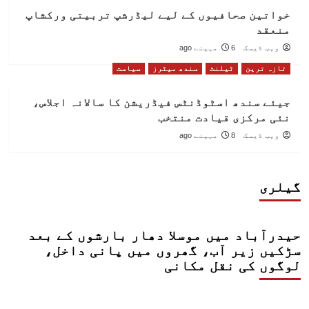
خواتین صحافیوں کے لیے لیڈرشپ تربیتی ورکشاپ
منعقد
ویب ڈیسک
6 مہینے ago
تازہ ترین
ٹیلنٹ
سندھ میٹرز
سیاست
جیئے سندھ اسٹوڈنٹس فیڈریشن کا سالانہ اجلاس،
نئی مرکزی قیادت منتخب
ویب ڈیسک
8 مہینے ago
گیلری
حیدرآباد میں موسلا دھار بارشوں کے بعد
سڑکیں زیر آب، گھروں میں پانی داخل،
لوگوں کی نقل مکانی