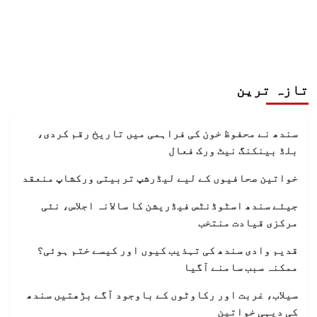
تازہ ترین
سندھ نے محفوظ خون کی فراہمی میں تاریخ رقم کردی،
بلڈ بینکنگ نیٹ ورک فعال
خواتین صحافیوں کے لیے لیڈرشپ تربیتی ورکشاپ منعقد
جیئے سندھ اسٹوڈنٹس فیڈریشن کا سالانہ اجلاس، نئی
مرکزی قیادت منتخب
قدیم وادی سندھ کی تہذیب کیوں اور کیسے ختم ہوئی؟
ممکنہ سبب سامنے آگیا
سیلاب، غربت اور رکاوٹوں کے باوجود آگے بڑھتیں سندھ
کی دیہی خواتین