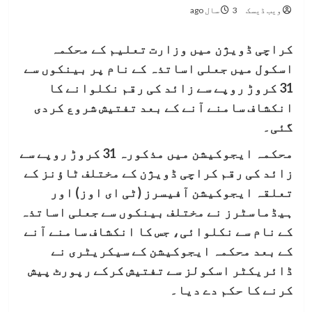
ویب ڈیسک
3 سال ago
کراچی ڈویژن میں وزارت تعلیم کے محکمہ
اسکول میں جعلی اساتذہ کے نام پر بینکوں سے
31 کروڑ روپے سے زائد کی رقم نکلوانے کا
انکشاف سامنے آنے کے بعد تفتیش شروع کردی
گئی۔
محکمہ ایجوکیشن میں مذکورہ 31 کروڑ روپے سے
زائد کی رقم کراچی ڈویژن کے مختلف ٹاؤنز کے
تعلقہ ایجوکیشن آفیسرز (ٹی ای اوز) اور
ہیڈماسٹرز نے مختلف بینکوں سے جعلی اساتذہ
کے نام سے نکلوائی، جس کا انکشاف سامنے آنے
کے بعد محکمہ ایجوکیشن کے سیکریٹری نے
ڈائریکٹر اسکولز سے تفتیش کرکے رپورٹ پیش
کرنے کا حکم دے دیا۔