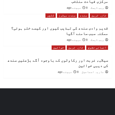
مرکزی قیادت منتخب
ویب ڈیسک
8 مہینے ago
تازہ ترین
سندھ
سندھ میٹرز
کلچر
قدیم وادی سندھ کی تہذیب کیوں اور کیسے ختم ہوئی؟
ممکنہ سبب سامنے آگیا
ویب ڈیسک
8 مہینے ago
انسانی حقوق
تازہ ترین
خواتین
سیلاب، غربت اور رکاوٹوں کے باوجود آگے بڑھتیں سندھ
کی دیہی خواتین
ماریہ اسماعیل
8 مہینے ago