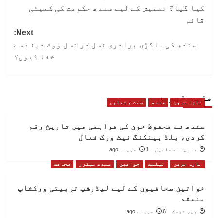
navigation
کیا گیا؟ تفتیش کے لیے سندھ حکومت کی کمیٹی
قائم
Next:
سندھ کی باگڑی برادری نسل در نسل ووٹ دینے سے
خفا کیوں؟
مزید خبریں
تازہ ترین
سندھ
صحت و تعلیم
سندھ نے محفوظ خون کی فراہمی میں تاریخ رقم
کردی، بلڈ بینکنگ نیٹ ورک فعال
ماریہ اسماعیل
1 مہینہ ago
تازہ ترین
ٹیلنٹ
خواتین
سندھ میٹرز
صحافت
خواتین صحافیوں کے لیے لیڈرشپ تربیتی ورکشاپ
منعقد
ویب ڈیسک
6 مہینے ago