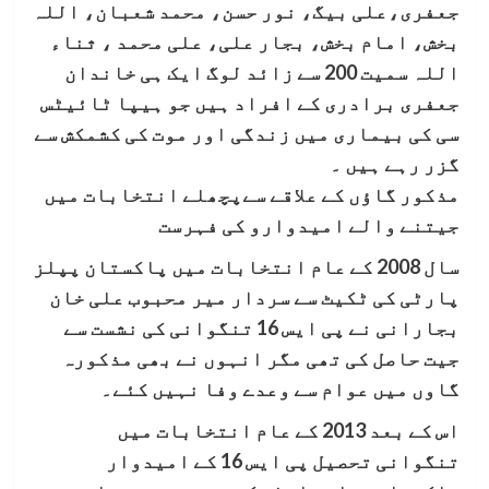
جعفری،علی بیگ، نور حسن، محمد شعبان، اللہ
بخش، امام بخش، بجار علی، علی محمد ، ثناء
اللہ سمیت 200 سے زائد لوگ ایک ہی خاندان
جعفری برادری کے افراد ہیں جو ہیپا ٹائیٹس
سی کی بیماری میں زندگی اور موت کی کشمکش سے
گزر رہے ہیں ۔
مذکور گاؤں کے علاقے سےپچھلے انتخابات میں
جیتنے والے امیدوارو کی فہرست
سال 2008 کے عام انتخابات میں پاکستان پپلز
پارٹی کی ٹکیٹ سے سردار میر محبوب علی خان
بجارانی نے پی ایس 16 تنگوانی کی نشست سے
جیت حاصل کی تھی مگر انہوں نے بھی مذکورہ
گاوں میں عوام سے وعدے وفا نہیں کئے۔
اس کے بعد 2013 کے عام انتخابات میں
تنگوانی تحصیل پی ایس 16 کے امیدوار