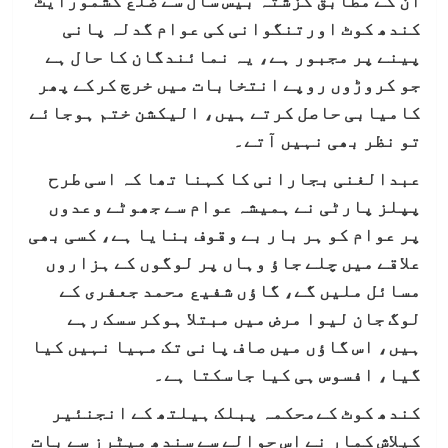
ان کے مطابق گزشتہ بیس سال سے ضلع کشمورایٹ
کندھ کوٹ اورتنگوانی کی عوام گدلہ پانی
پینے پر مجبور ہے، یہ نمائندگان کا حال ہے
جو کروڑوں روپے انتخابات میں خرچ کرکے پھر
کامیابی حاصل کرتے ہیں، الیکشن ختم ہوجائے
تو نظر بھی نہیں آتے۔
عبدالغنی بجارانی کا کہنا تھا کہ اسی طرح
پپلز پارٹی نے ہمیشہ عوام سے جھوٹے وعدوں
پر عوام کو ہر بار بے وقوف بنایا ہے، کسی بھی
علاقے میں چلے جاؤ وہاں پر لوگوں کے ہزاروں
مسائل ملیں گے، گاؤں شفیع محمد جعفری کے
لوگ جان لیوا مرض میں مبتلا ہوکر سسک رہے
ہیں، اس گاؤں میں صاف پانی تک مہیا نہیں کیا
گیا، افسوس ہی کیا جاسکتا ہے۔
کندھ کوٹ کےمحکمہ پبلک ہیلتھ کے انجنئیر
کیلاش کمار نے اس حوالے سے سندھ میٹرز سے بات