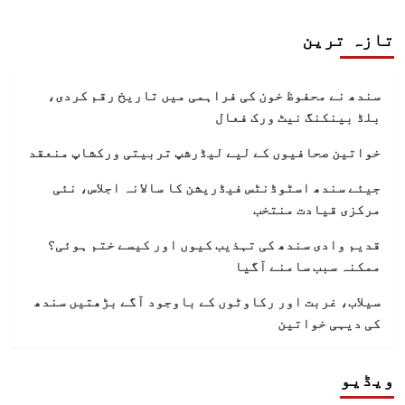
تازہ ترین
سندھ نے محفوظ خون کی فراہمی میں تاریخ رقم کردی،
بلڈ بینکنگ نیٹ ورک فعال
خواتین صحافیوں کے لیے لیڈرشپ تربیتی ورکشاپ منعقد
جیئے سندھ اسٹوڈنٹس فیڈریشن کا سالانہ اجلاس، نئی
مرکزی قیادت منتخب
قدیم وادی سندھ کی تہذیب کیوں اور کیسے ختم ہوئی؟
ممکنہ سبب سامنے آگیا
سیلاب، غربت اور رکاوٹوں کے باوجود آگے بڑھتیں سندھ
کی دیہی خواتین
ویڈیو