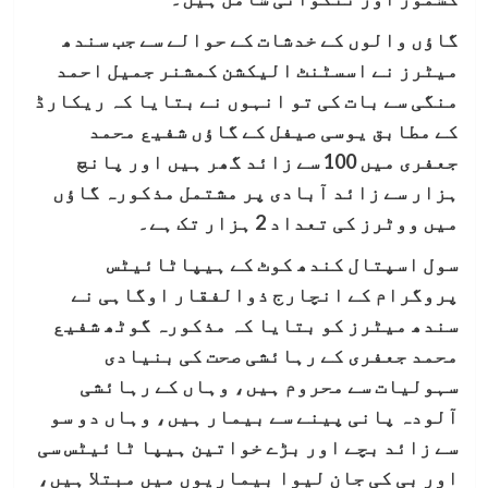
گاؤں والوں کے خدشات کے حوالے سے جب سندھ
میٹرز نے اسسٹنٹ الیکشن کمشنر جمیل احمد
منگی سے بات کی تو انہوں نے بتایا کہ ریکارڈ
کے مطابق یوسی صیفل کے گاؤں شفیع محمد
جعفری میں 100 سے زائد گھر ہیں اور پانچ
ہزار سے زائد آبادی پر مشتمل مذکورہ گاؤں
میں ووٹرز کی تعداد 2 ہزار تک ہے۔
سول اسپتال کندھ کوٹ کے ہیپاٹائیٹس
پروگرام کے انچارج ذوالفقار اوگاہی نے
سندھ میٹرز کو بتایا کہ مذکورہ گوٹھ شفیع
محمد جعفری کے رہائشی صحت کی بنیادی
سہولیات سے محروم ہیں، وہاں کے رہائشی
آلودہ پانی پینے سے بیمار ہیں، وہاں دو سو
سے زائد بچے اور بڑے خواتین ہیپا ٹائیٹس سی
اور بی کی جان لیوا بیماریوں میں مبتلا ہیں،