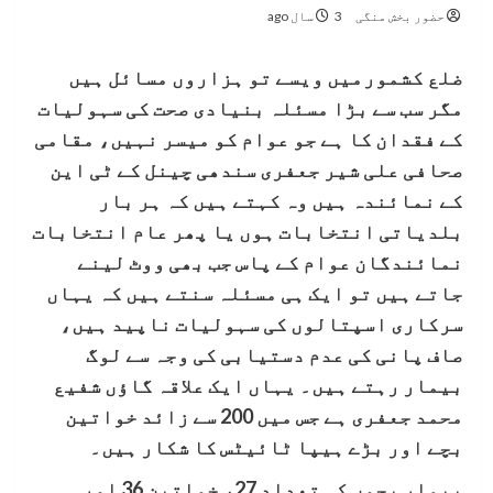
حضور بخش منگی
3 سال ago
ضلع کشمورمیں ویسے تو ہزاروں مسائل ہیں
مگر سب سے بڑا مسئلہ بنیادی صحت کی سہولیات
کے فقدان کا ہے جو عوام کو میسر نہیں، مقامی
صحافی علی شیر جعفری سندھی چینل کے ٹی این
کے نمائندہ ہیں وہ کہتے ہیں کہ ہر بار
بلدیاتی انتخابات ہوں یا پھر عام انتخابات
نمائندگان عوام کے پاس جب بھی ووٹ لینے
جاتے ہیں تو ایک ہی مسئلہ سنتے ہیں کہ یہاں
سرکاری اسپتالوں کی سہولیات ناپید ہیں،
صاف پانی کی عدم دستیابی کی وجہ سے لوگ
بیمار رہتے ہیں۔ یہاں ایک علاقہ گاؤں شفیع
محمد جعفری ہے جس میں 200 سے زائد خواتین
بچے اور بڑے ہیپا ٹائیٹس کا شکار ہیں۔
بیمار بچوں کی تعداد 27، خواتین 36 اور