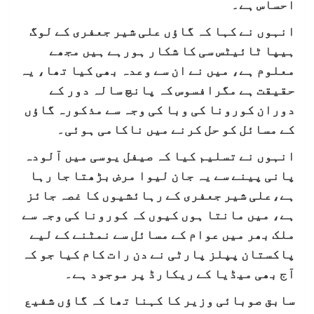
احساس ہے۔
انہوں نے کہا کہ گاؤں علی شیر جعفری کے لوگ
ہیپا ٹائیٹس سی کا شکار ہورہے ہیں مجھے
معلوم ہے، میں نے ان سے وعدہ بھی کیا تھا، یہ
حقیقت ہے مگرافسوس کہ پانچ سالہ دور کے
دوران کورونا کی وبا کی وجہ سے مذکورہ گاؤں
کے مسائل کو حل کرنے میں ناکامی ہوئی۔
انہوں نے تسلیم کیا کہ صیفل یوسی میں آلودہ
پانی پینے سے یہ جان لیوا مرض بڑھتا جا رہا
ہے،علی شیر جعفری کے رہائشیوں کا غصہ جائز
ہے، میں مانتا ہوں کیوں کہ کورونا کی وجہ سے
ملک بھر میں عوام کے مسائل سے نمٹنے کے لیے
پاکستان پپلز پارٹی نے دن رات کام کیا جو کہ
آج بھی میڈیا کے ریکارڈ پر موجود ہے۔
سابق صوبائی وزیر کا کہنا تھا کہ گاؤں شفیع