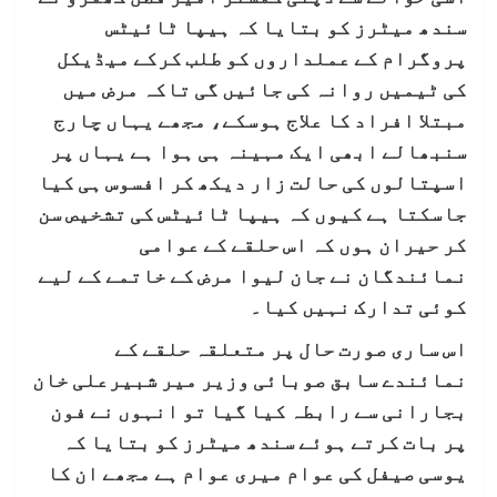
سندھ میٹرز کو بتایا کہ ہیپا ٹائیٹس
پروگرام کے عملداروں کو طلب کرکے میڈیکل
کی ٹیمیں روانہ کی جائیں گی تاکہ مرض میں
مبتلا افراد کا علاج ہوسکے، مجھے یہاں چارج
سنبھالے ابھی ایک مہینہ ہی ہوا ہے یہاں پر
اسپتالوں کی حالت زار دیکھ کر افسوس ہی کیا
جاسکتا ہے کیوں کہ ہیپا ٹائیٹس کی تشخیص سن
کر حیران ہوں کہ اس حلقے کے عوامی
نمائندگان نے جان لیوا مرض کے خاتمے کے لیے
کوئی تدارک نہیں کیا۔
اس ساری صورت حال پر متعلقہ حلقے کے
نمائندے سابق صوبائی وزیر میر شبیرعلی خان
بجارانی سے رابطہ کیا گیا تو انہوں نے فون
پر بات کرتے ہوئے سندھ میٹرز کو بتایا کہ
یوسی صیفل کی عوام میری عوام ہے مجھے ان کا