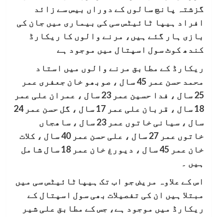
گزشتہ پانچ سالوں کے دوراں بیس سے زائد
افراد ہیپا ٹائیٹس سی کی بیماری میں جان کی
بازی ہار گئے ہیں، مرنے والوں کا ریکارڈ
کندھ کوٹ سول اسپتال میں موجود ہے
ریکارڈ کے مطابق مرنے والوں میں استاد
محمد حسن عمر 45 سال ، صوبھو خان جعفری عمر
25 سال ، فدا حسین عمر 23 سال ، عمران علی عمر
18 سال ، قربان علی عمر 17 سال ، گل حسن عمر 24
سال ، سیانی خاتوں عمر 23 سال ، ساھجاں
خاتوں عمر 27 سال ، علی حسن عمر 40 سال ، کلات
خان عمر 45 سال ، دیورغ خان عمر 18 سال شامل
ہیں ۔
اس کے علاوہ مریض جو اب تک ہیپاٹائیٹس سی میں
مبتلا ہیں ان کی تفصیلات بھی سول اسپتال کے
ریکارڈ میں موجود ہے، جس کے مطابق علی شیر