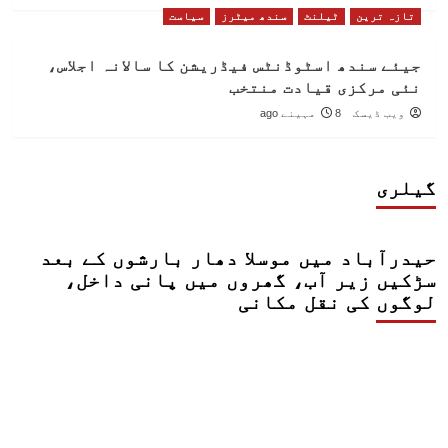
تازہ ترین
ٹیلنٹ
سندھ میٹرز
سیاست
جیئے سندھ اسٹوڈنٹس فیڈریشن کا سالانہ اجلاس،
نئی مرکزی قیادت منتخب
ویب ڈیسک
8 مہینے ago
گیلری
حیدرآباد میں موسلا دھار بارشوں کے بعد
سڑکیں زیر آب، گھروں میں پانی داخل،
لوگوں کی نقل مکانی