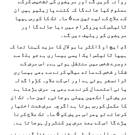
روانہ کریں گے اور مریضوں کی تشخیص کرکے
معلوم کیا جائے گا کہ کتنے پازیٹیو ہیں ان
کے علاج کے لیے تین سے 6 ماہ تک کا کورس ہیپا
ٹائیٹس کے پروگرام میں دیا جائے گا اور
مریضوں کو ریلیف دیں گے۔
ڈی ایچ او ڈاکٹر بابو لال کا مزید کہنا تھا کہ
ہیپا ٹائیٹس ایک ایسی بیماری ہے جو بلڈ سے
دوسرے شخص میں منتقل ہوتی ہے، اس مرض کے
شکار شخص کے ساتھ میلاپ کرنے سے بھی بیماری
ٹرانسفر ہوتی ہے اور اس کے علاوہ کڑوا گدلہ
پانی استعمال کرنے سے بھی یہ مرض بڑھتا ہے
مریض کی آنکھیں پیلی ہوجاتی، تین ماہ تک ان
کا مکمل کورس ہوتا ہے اگرچہ مرض شدت اختیار
کرجائے تو پھراس مریض کو 6 ماہ تک علاج کرنا
پڑے گا اس کے بعد مرض پر کنٹرول ہوجاتا ہے۔
اسی حوالے سے ڈپٹی کمشنر امیر فضل گھمرو نے