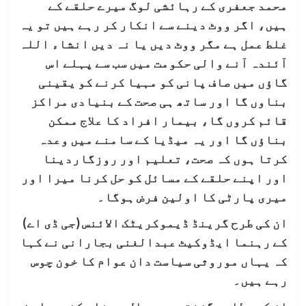
محمد جعفری کے رہائشی لوگ میرے حلقے کے
ہیں، اگر ووٹ دینے سے انکار کر رہے ہیں تو یہ
غلط عمل ہے مگر ووٹ دیں یا نہ دیں انشاء اللہ
آئندہ آنے والی حکومت میں سب سے پہلے اس
گاؤں میں صاف پانی کو مہیا کرنے کو یقینی
بناوں گا اور ساتھ ہی صحت کے بنیادی مراکز
قائم کروں گا، بیمار افراد کا علاج ممکن
بناؤں گا اور یہ میڈیا کے سامنے میں وعدہ
کرتا ہوں کہ صحت، تعلیم اور روزگاردینا
اور اپنے حلقے کے مسائل کو حل کرنا میرا اور
میری پارٹی کا اولین فرض ہوگا۔
ان کی طرح گرینڈ ڈیموکریٹک الائنس (جی ڈی اے)
کے رہنما ایڈوکیٹ عبدالغنی بجارانی نے کہا
کہ یہاں موروثی سیاست دان عوام کا خون چوس
رہے ہیں۔