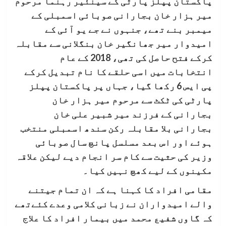
پاکستان پپلز پارٹی کے سینئیر رہنما مرحوم
میر ہزار خان بجارانی صوبائی اسمبلی کے
میمبر بنے تھے، جنہوں نے جے یو آئی کے
امیدوار میر جھانگیر خان بنگلانی سے مقابلہ
کرکے فتح حاصل کی تھی، 2018 کے عام
انتخابات میں اسی حلقے کا نام تبدیل کرکے
پی ایس 6 رکھا گیا، جہاں پر پاکستان پپلز
پارٹی کی ٹکٹ سے مرحوم میر ہزار خان
بجارانی کے فرزند میر شبیر علی خان
بجارانی بلا مقابلہ رکن سندھ اسمبلی منتخب
ہوئے اور اس بعد مسلسل پانچ سال صوبائی
وزیر کی حثیت سے کام سر انجام دیے لیکن علاقہ
مکینوں کے لیے کھچ نہیں کیا۔
مقامی افراد کا کہنا ہے کہ ان تمام جیتنے
والے امیدواران نے زبانی کلامی وعدے کئےتھے
کہ گاوں شفیع محمد میں بیمار افراد کا علاج