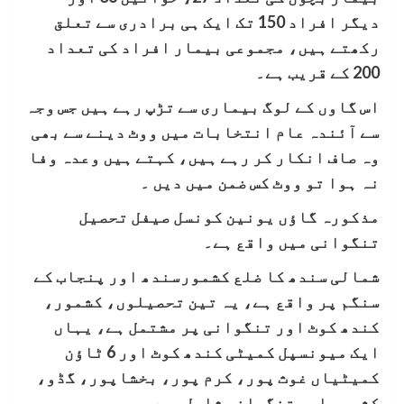
دیگر افراد 150 تک ایک ہی برادری سے تعلق
رکھتے ہیں، مجموعی بیمار افراد کی تعداد
200 کے قریب ہے۔
اس گاوں کے لوگ بیماری سے تڑپ رہے ہیں جس وجہ
سے آئندہ عام انتخابات میں ووٹ دینے سے بھی
وہ صاف انکار کر رہے ہیں، کہتے ہیں وعدہ وفا
نہ ہوا تو ووٹ کس ضمن میں دیں ۔
مذکورہ گاؤں یونین کونسل صیفل تحصیل
تنگوانی میں واقع ہے۔
شمالی سندھ کا ضلع کشمورسندھ اور پنجاب کے
سنگم پر واقع ہے، یہ تین تحصیلوں، کشمور،
کندھ کوٹ اور تنگوانی پر مشتمل ہے، یہاں
ایک میونسپل کمیٹی کندھ کوٹ اور 6 ٹاؤن
کمیٹیاں غوث پور، کرم پور، بخشاپور، گڈو،
کشمور اور تنگوانی شامل ہیں۔