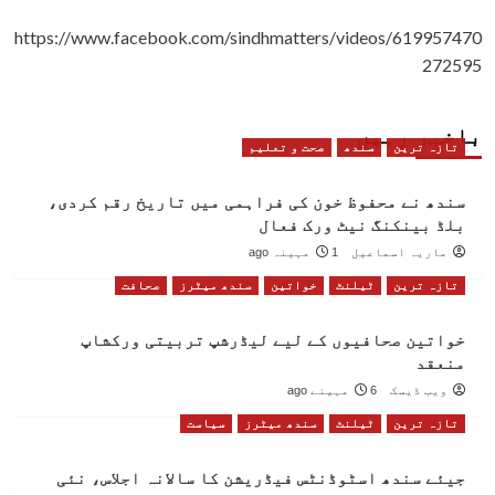
https://www.facebook.com/sindhmatters/videos/619957470
272595
باخبر رہیں
تازہ ترین
سندھ
صحت و تعلیم
سندھ نے محفوظ خون کی فراہمی میں تاریخ رقم کردی،
بلڈ بینکنگ نیٹ ورک فعال
ماریہ اسماعیل
1 مہینہ ago
تازہ ترین
ٹیلنٹ
خواتین
سندھ میٹرز
صحافت
خواتین صحافیوں کے لیے لیڈرشپ تربیتی ورکشاپ
منعقد
ویب ڈیسک
6 مہینے ago
تازہ ترین
ٹیلنٹ
سندھ میٹرز
سیاست
جیئے سندھ اسٹوڈنٹس فیڈریشن کا سالانہ اجلاس، نئی