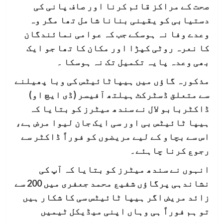
صحت کے مراکز قائم کرنا اور صاف پانی کی
دستیابی کو یقینی بنانا شامل تھا مگر وہ
وعدے وفا نہ ہوسکے جب کہ عوامی نمائندگان
کا نعرہ روٹی کپڑا اور مکان کا تھا جو ایک
بھی وعدہ پایہ تکمیل تک نہ ہوسکا ۔
مذکورہ گاؤں میں ہیپاٹائیٹس کی وبا پھیلنے
سے متعلق ڈسٹرکٹ ہیلتھ آفیسر (ڈی ایچ او)
ڈاکٹربابو لال نے سندھ میٹرز کو بتایا کہ
ہیپا ٹائیٹس بی اور سی ایک جان لیوا مرض ہے،
اس سے بچاو کے لیے مریضوں کو فوراً ڈاکٹر سے
رجوع کرنا چاہئے۔
انہوں نے سندھ میٹرز کو بتایا کہ آپ کی
نشاندہی پرگاؤں شفیع محمد جعفری میں 200 سے
زائد مریض اگر ہیپا ٹائیٹس سی کا شکار ہیں
تو ہم فوراً ہی وہاں اپنی میڈیکل ٹیمیں