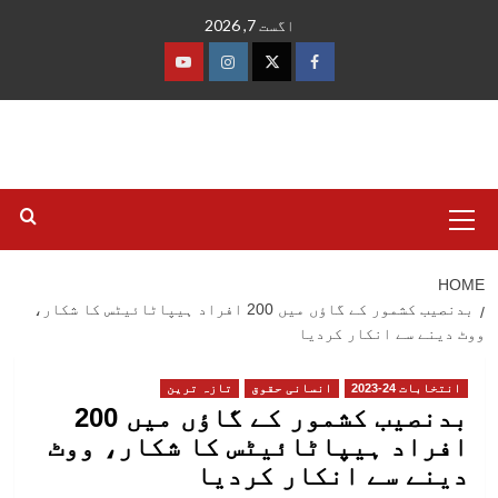
Ski
اگست 7, 2026
t
conten
فیس
ٹوئٹر
انسٹاگرام
یوٹیوب
بک
Primary
Menu
HOME
بدنصیب کشمور کے گاؤں میں 200 افراد ہیپاٹائیٹس کا شکار،
ووٹ دینے سے انکار کردیا
انتخابات 24-2023
انسانی حقوق
تازہ ترین
بدنصیب کشمور کے گاؤں میں 200
افراد ہیپاٹائیٹس کا شکار، ووٹ
دینے سے انکار کردیا