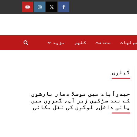
فیس
ٹوئٹر
انسٹاگرام
یوٹیوب
بک
ولیات
صحافت
کلچر
مزید
گیلری
حیدرآباد میں موسلا دھار بارشوں
کے بعد سڑکیں زیر آب، گھروں میں
پانی داخل، لوگوں کی نقل مکانی