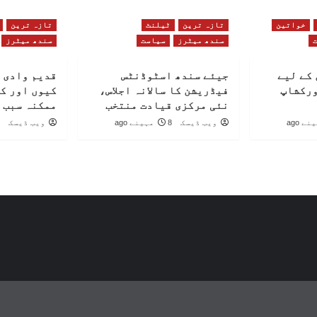
خواتین
تازہ ترین
ٹیلنٹ
تازہ ترین
سندھ میٹرز
سیاست
سندھ میٹرز
کے لیے
جیئے سندھ اسٹوڈنٹس
قدیم وادی 
ورکشاپ
فیڈریشن کا سالانہ اجلاس،
کیوں اور ک
نئی مرکزی قیادت منتخب
ممکنہ سبب 
ویب ڈیسک
8 مہینے ago
ویب ڈیسک