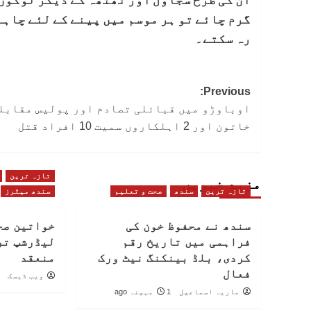
گرم چائے تو ہر موسم میں پینے کے لئے چاہ
رہ سکتے۔
Post
Previous:
اوباوڑو میں قبائلی تصادم اور پولیس مقابل
navigation
خاتون اور 2 اہلکاروں سمیت 10 افراد قتل
تازہ ترین
مزید خبریں
تازہ ترین
سندھ
صحت و تعلیم
سندھ میٹرز
سندھ نے محفوظ خون کی
خواتین صح
فراہمی میں تاریخ رقم
لیڈرشپ تر
کردی، بلڈ بینکنگ نیٹ ورک
منعقد
فعال
ویب ڈیسک
ماریہ اسماعیل
1 مہینہ ago