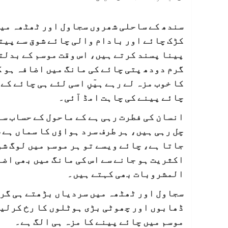
سندھ کے ساحلی شھروں سجاول اور ٹھٹھہ میں 
کڑک چائے اور بادام والی چائے شوق سے پیت
پینا پسند کرتے ہیں، اس وقت موسم کے بدلت
گرم دودھ پتی چائے کی مانگ میں اضافہ ہو گ
کا خوب مزہ لے رہے ہیٓںِ اسی لئے ہی چائے ک
چائے پینے کی چاہت امڈ آئی۔
انسان کی فطرت رہی ہے کے ماحول کے حساب سے
چل رہی ہیں، ہر طرف سرد ہواؤں کا سماں ہے،
جاتا ہے، چائے ویسے تو ہر موسم میں لوگ شو
اکثریت ہو جانے سے اس کی مانگ میں بھی اضا
المشروبات بھی کہتے ہیں۔
سجاول اور ٹھٹھہ میں سردیاں بڑھتے ہی گرم
ڈھابوں اور چھوٹی بڑی ہوٹلوں کا رخ کرلیا
موسم میں چائے پینے کا مزہ ہی الگ ہے۔