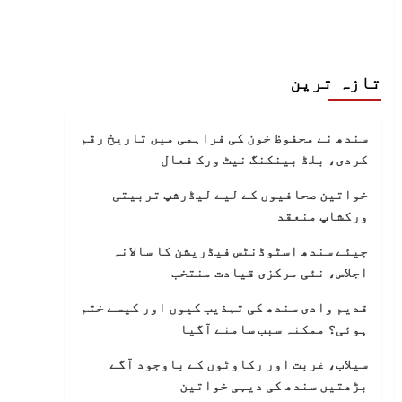
تازہ ترین
سندھ نے محفوظ خون کی فراہمی میں تاریخ رقم
کردی، بلڈ بینکنگ نیٹ ورک فعال
خواتین صحافیوں کے لیے لیڈرشپ تربیتی
ورکشاپ منعقد
جیئے سندھ اسٹوڈنٹس فیڈریشن کا سالانہ
اجلاس، نئی مرکزی قیادت منتخب
قدیم وادی سندھ کی تہذیب کیوں اور کیسے ختم
ہوئی؟ ممکنہ سبب سامنے آگیا
سیلاب، غربت اور رکاوٹوں کے باوجود آگے
بڑھتیں سندھ کی دیہی خواتین