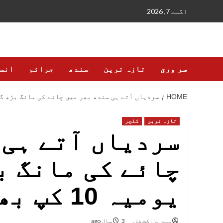
Ski
اگست 7, 2026
t
conten
سر ورق
تازہ ترین
سندھ
جرائم
انس
HOME
سردیاں آتے ہی سندھ بھر میں چائے کی مانگ بڑھ گئی، لوگ یومیہ 
تازہ ترین
کلچر
سردیاں آتے ہی
چائے کی مانگ ب
یومیہ 10 کپ بھی پینے لگے
سید نزاکت شاہ
3 سال ago