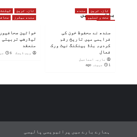
تازہ ترین
سندھ
تازہ ترین
ٹیلنٹ
باخبر رہیں
صحت و تعلیم
سندھ میٹرز
صحافت
سندھ نے محفوظ خون کی
خواتین صحافیوں 
فراہمی میں تاریخ رقم
لیڈرشپ تربیتی 
کردی، بلڈ بینکنگ نیٹ ورک
منعقد
فعال
ویب ڈیسک
6 مہینے ago
ماریہ اسماعیل
1 مہینہ ago
ہمارے بارے میں
پرائیویسی پالیسی