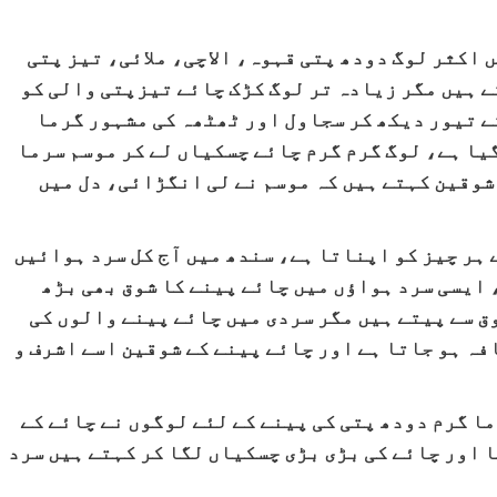
اکثر لوگ دودھ پتی قہوہ، الاچی، ملائی، تیز پتی
ے ہیں مگر زیادہ تر لوگ کڑک چائے تیزپتی والی کو
ے تیور دیکھ کر سجاول اور ٹھٹھہ کی مشہور گرما
یا ہے، لوگ گرم گرم چائے چسکیاں لے کر موسم سرما
ے شوقین کہتے ہیں کہ موسم نے لی انگڑائی، دل میں
 ہر چیز کو اپناتا ہے، سندھ میں آج کل سرد ہوائیں
 ایسی سرد ہواؤں میں چائے پینے کا شوق بھی بڑھ
ق سے پیتے ہیں مگر سردی میں چائے پینے والوں کی
فہ ہو جاتا ہے اور چائے پینے کے شوقین اسے اشرف و
ا گرم دودھ پتی کی پینے کے لئے لوگوں نے چائے کے
 اور چائے کی بڑی بڑی چسکیاں لگا کر کہتے ہیں سرد