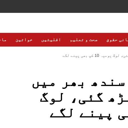
انی حقوق
صحت و تعلیم
اقلیتیں
خواتین
ماح
10 کپ بھی پینے لگے
 سندھ بھر میں
ڑھ گئی، لوگ