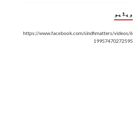
ویڈیو
https://www.facebook.com/sindhmatters/videos/6
19957470272595