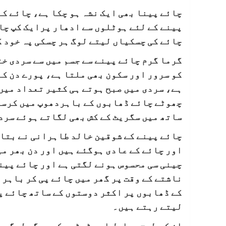
چائے پینا بھی ایک نشہ ہو چکا ہے، چائے کے
پینے کے لئے ہوٹلوں سے ادھار پرایک کپ چا
چائے کی چسکیاں لیتے لوگ ہر چسکی پہ خود ک
گرما گرم چائے پینے سے جسم میں سے سردی خت
کو سرور اور سکون بھی ملتا ہے، پورے دن کے
ہے، سردی میں صبح ہوتے ہی کثیر تعداد میں 
چھوٹے چائے ڈھابوں کے باہردھوپ میں کرسیا
ساتھ میں سگریٹ کے کش بھی لگاتے ہوئے سرد
چائے پینے کے شوقین خالد طاہرانی نے بتایا
اور چائے کے عادی ہوگئے ہیں اور دن بھر می
چینی سی محسوس ہونے لگتی ہے اور چائے پینے
ناشتے کے وقت پر گھر میں چائے پی کر باہر 
کے ڈھابوں پر اکثر دوستوں کے ساتھ چائے پ
لیتے رہتے ہیں۔
ان کی طرح سجاول اور ٹھٹھہ کے دیگر لوگوں 