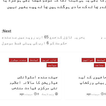
ئے، چائے کے عادی ہوگئے ہیں چائے پیے بغیر نہیں
Next:
ہ،
بحریہ ٹاؤن کے جمع 65 ارب روپے میں سے سندھ
حکومت کو 6 ارب کی پہلی قسط موصول
ٹیلنٹ
خواتین
تازہ ترین
ٹیلنٹ
سندھ میٹرز
صحافت
سیاست
افیوں کے لیے
جیئے سندھ اسٹوڈنٹس
بیتی ورکشاپ
فیڈریشن کا سالانہ اجلاس،
نئی مرکزی قیادت منتخب
6 مہینے ago
ویب ڈیسک
8 مہینے ago