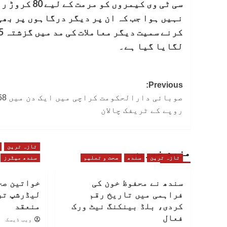
سی ٹی وی کیم
نہیں ہوا جب کہ ان پر دیگر درگاہوں پر بھ
لگایا گیا ہے۔
Post
Previous:
navigation
روپے کے ٹریفک چالان
تازہ ترین
مزید خبریں
تازہ ترین
سندھ
صحت و تعلیم
سندھ میٹرز
سندھ نے محفوظ خون کی
خواتین صح
فراہمی میں تاریخ رقم
لیڈرشپ تر
کردی، بلڈ بینکنگ نیٹ ورک
منعقد
فعال
ویب ڈیسک