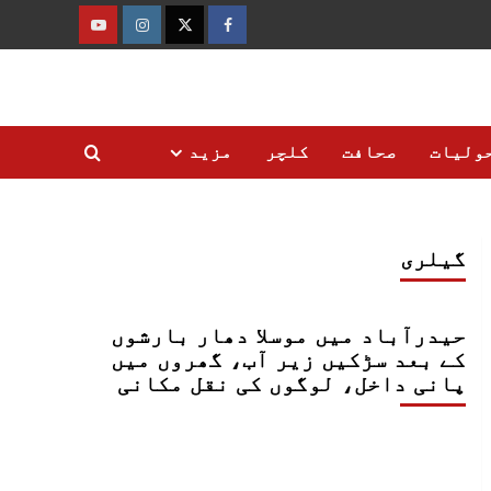
فیس
ٹوئٹر
انسٹاگرام
یوٹیوب
بک
ولیات
صحافت
کلچر
مزید
گیلری
حیدرآباد میں موسلا دھار بارشوں
کے بعد سڑکیں زیر آب، گھروں میں
پانی داخل، لوگوں کی نقل مکانی