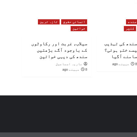
سندھ
انسانی حقوق
تازہ ترین
کلچر
خواتین
سندھ کی تہذیب
سیلاب، غربت اور رکاوٹوں
یسے ختم ہوئی؟
کے باوجود آگے بڑھتیں
سامنے آگیا
سندھ کی دیہی خواتین
8 مہینے ago
ماریہ اسماعیل
8 مہینے ago