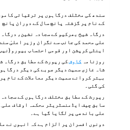
سندھ کی مخٹلف درگاہوں پر ترقیاتی کاموں
کے نام پر گزشتہ پانچ سال کے دوران پانچ 
درگاہ شیخ بھرکیو کے سجادہ نشین، درگاہ 
علی محمد کی جانب سے نگران وزیر اعلیٰ سند
اینٹی کرپشن اور قومی احتساب بیورو (نیب
روزنامہ
کاوش
کی رپورٹ کے مطابق درگاہ ش
شاہ غازی سمیت دیگر صوبے کی دیگر درگاہو
بہتر کروانے سمیت دیگر معاملات کے نام پر
کی گئی۔
رپورٹ کے مطابق مختلف درگاہوں کے سجادہ 
سابق چیف ایڈمنسٹریٹر محکمہ اوقاف علی 
علی باندھی پر لگایا گیا ہے۔
دونوں افسران پر الزام ہے کہ انہوں نے مل