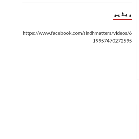
ویڈیو
https://www.facebook.com/sindhmatters/videos/6
19957470272595