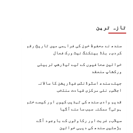
تازہ ترین
سندھ نے محفوظ خون کی فراہمی میں تاریخ رقم
کردی، بلڈ بینکنگ نیٹ ورک فعال
خواتین صحافیوں کے لیے لیڈرشپ تربیتی
ورکشاپ منعقد
جیئے سندھ اسٹوڈنٹس فیڈریشن کا سالانہ
اجلاس، نئی مرکزی قیادت منتخب
قدیم وادی سندھ کی تہذیب کیوں اور کیسے ختم
ہوئی؟ ممکنہ سبب سامنے آگیا
سیلاب، غربت اور رکاوٹوں کے باوجود آگے
بڑھتیں سندھ کی دیہی خواتین