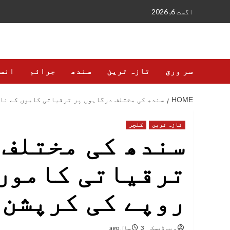
Ski
اگست 6, 2026
t
conten
سر ورق
تازہ ترین
سندھ
جرائم
انس
HOME
سندھ کی مختلف درگاہوں پر ترقیاتی کاموں کے نام پر 5 ارب روپے کی کرپشن کا
تازہ ترین
کلچر
سندھ کی مختلف 
روپے کی کرپشن 
ویب ڈیسک
3 سال ago