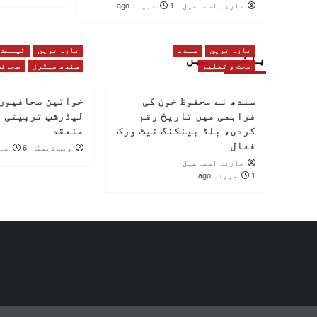
ماریہ اسماعیل
1 مہینہ ago
تازہ ترین
سندھ
تازہ ترین
ٹیلنٹ
باخبر رہیں
صحت و تعلیم
سندھ میٹرز
صحافت
سندھ نے محفوظ خون کی
خواتین صحافیوں 
فراہمی میں تاریخ رقم
لیڈرشپ تربیتی 
کردی، بلڈ بینکنگ نیٹ ورک
منعقد
فعال
ویب ڈیسک
6 مہینے ago
ماریہ اسماعیل
1 مہینہ ago