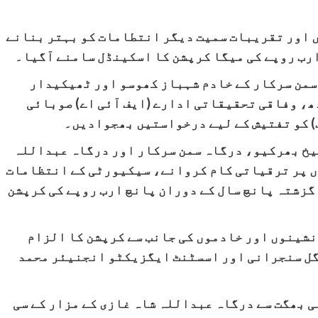
 اور تقریبات سمیت دیگر انتطامات کو بہتر بنانے
ارب روپے کی میگا کرپشن کا اسکینڈل سامنے آگیا۔
سمن سرکار کے خادم شہباز کھوسو اور ٹھیکیدار
ھ، وفاقی تحقیقاتی ادارے (ایف آئی اے) صوبائی
) کو تفتیش کے لیے درخواستیں بھجوادیں۔
یخ بھرکیو، درگاہ سمن سرکار اور درگاہ عبداللہ
ں پر ترقیاتی کام کروانے، سیکیورٹی کے انتظامات
 گزشتہ پانچ سال کے دوران پانچ ارب روپے کی کرپشن
نشینوں اور خادموں کی جانب سے کرپشن کا الزام
گل سنجرانی اور اسسٹنٹ ایگزیکٹو انجنیئر محمد
ی بھگت سے درگاہ عبداللہ شاہ غازی کے مزار کے سی