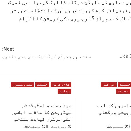
روں کو مرمت کے لیے 80 کروڑ روپے جاری کیے لیکن درگاہ کا ایک کیمرا بھی ٹھیک
ی ترقیاتی کام کروانے، وہاں کے انتظامات بہتر
کرنے سمیت دیگر معاملات کی مد میں گزشتہ 5 سال کے دوران 5 ارب روپے کی کرپشن کا الزام
Next:
صوبائی دارالحکومت کراچی میں ایک دن میں 68 لاکھ
سندھ پریمیئر لیگ ایک بار پھر ملتوی
ٹیلنٹ
خواتین
تازہ ترین
ٹیلنٹ
سندھ میٹرز
صحافت
سیاست
افیوں کے لیے
جیئے سندھ اسٹوڈنٹس
بیتی ورکشاپ
فیڈریشن کا سالانہ اجلاس،
نئی مرکزی قیادت منتخب
6 مہینے ago
ویب ڈیسک
8 مہینے ago