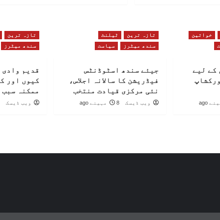
خواتین
تازہ ترین
ٹیلنٹ
تازہ ترین
سندھ میٹرز
سیاست
سندھ میٹرز
کے لیے
جیئے سندھ اسٹوڈنٹس
قدیم وادی 
ورکشاپ
فیڈریشن کا سالانہ اجلاس،
کیوں اور ک
نئی مرکزی قیادت منتخب
ممکنہ سبب 
ویب ڈیسک
8 مہینے ago
ویب ڈیسک