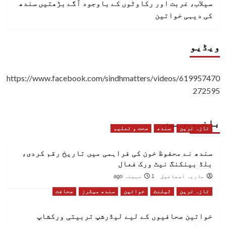
سیلاب، غربت اور رکاوٹوں کے باوجود آگے بڑھتیں سندھ
کی دیہی خواتین
ویڈیو
https://www.facebook.com/sindhmatters/videos/619957470
272595
باخبر رہیں
تازہ ترین
سندھ
صحت و تعلیم
سندھ نے محفوظ خون کی فراہمی میں تاریخ رقم کردی،
بلڈ بینکنگ نیٹ ورک فعال
ماریہ اسماعیل
1 مہینہ ago
تازہ ترین
ٹیلنٹ
خواتین
سندھ میٹرز
صحافت
خواتین صحافیوں کے لیے لیڈرشپ تربیتی ورکشاپ