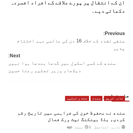
ان کے انتقال پر پورے علاقے کے افراد افسردہ
دکھائی دیے۔
Post
Previous:
صنفی تشدد کے خلاف 16 دن کی عالمی مہم اختتام
navigation
پذیر
Next:
سندھ کے کسی اسکول میں گدھا بندھا ہوا نہیں
دیکھا، وزیر تعلیم رعنا حسین
مزید خبریں
تازہ ترین
سندھ
صحت و تعلیم
سندھ نے محفوظ خون کی فراہمی میں تاریخ رقم
کردی، بلڈ بینکنگ نیٹ ورک فعال
ماریہ اسماعیل
1 مہینہ ago