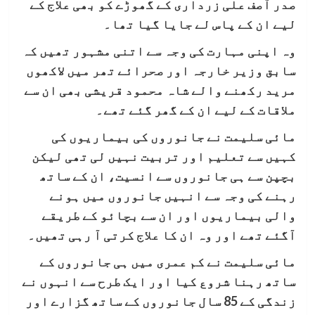
صدر آصف علی زرداری کے گھوڑے کو بھی علاج کے
لیے ان کے پاس لے جایا گیا تھا۔
وہ اپنی مہارت کی وجہ سے اتنی مشہور تھیں کہ
سابق وزیر خارجہ اور صحرائے تھر میں لاکھوں
مرید رکھنے والے شاہ محمود قریشی بھی ان سے
ملاقات کے لیے ان کے گھر گئے تھے۔
مائی سلیمت نے جانوروں کی بیماریوں کی
کہیں سے تعلیم اور تربیت نہیں لی تھی لیکن
بچپن سے ہی جانوروں سے انسیت، ان کے ساتھ
رہنے کی وجہ سے انہیں جانوروں میں ہونے
والی بیماریوں اور ان سے بچائو کے طریقے
آگئے تھے اور وہ ان کا علاج کرتی آ رہی تھیں۔
مائی سلیمت نے کم عمری میں ہی جانوروں کے
ساتھ رہنا شروع کیا اور ایک طرح سے انہوں نے
زندگی کے 85 سال جانوروں کے ساتھ گزارے اور