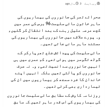
ویب ڈیسک
3 سال ago
صحرائے تھر کی جانوروں کی بیماریوں کی
ماہر خاتون مائی سلیمت 96 برس کی عمر میں
کچھ عرصہ علیل رہنے کے بعد انتقال کر گئیں،
وہ پورے علاقے میں جانوروں کی بیماریوں کی
مستند ماہر مانی جاتی تھیں۔
مائی سلیمت کی پیدائش ضلع تھرپارکر کے
گوٹھ تگوسر میں ہوئی تھی، کم عمری میں ہی
انہیں جانوروں سے انسیت تھی، وہ نہ صرف
جانوروں کو پالتی تھیں بلکہ انہیں اپنے
خاندان کا فرد سمجھ کر بیماریوں میں ان کی
تیمارداری بھی کرتی تھیں۔
روزنامہ کاوش کے مطابق مائی سلیمت جانوروں
کی بیماریوں کی اس قدر ماہر تھیں کہ سابق