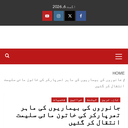
Ski
اگست 6, 2026
t
conten
فیس
ٹوئٹر
انسٹاگرام
یوٹیوب
بک
Primary
Menu
HOME
جانوروں کی بیماریوں کی ماہر تھرپارکر کی خاتون مائی سلیمت
انتقال کر گئیں
تازہ ترین
ٹیلنٹ
خواتین
شخصیات
جانوروں کی بیماریوں کی ماہر
تھرپارکر کی خاتون مائی سلیمت
انتقال کر گئیں