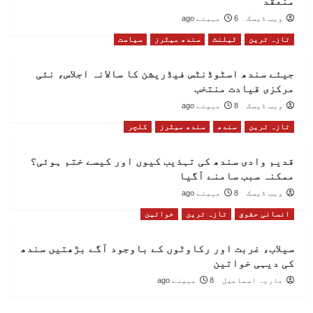
منعقد
ویب ڈیسک
6 مہینے ago
تازہ ترین
ٹیلنٹ
سندھ میٹرز
سیاست
جیئے سندھ اسٹوڈنٹس فیڈریشن کا سالانہ اجلاس، نئی
مرکزی قیادت منتخب
ویب ڈیسک
8 مہینے ago
تازہ ترین
سندھ
سندھ میٹرز
کلچر
قدیم وادی سندھ کی تہذیب کیوں اور کیسے ختم ہوئی؟
ممکنہ سبب سامنے آگیا
ویب ڈیسک
8 مہینے ago
انسانی حقوق
تازہ ترین
خواتین
سیلاب، غربت اور رکاوٹوں کے باوجود آگے بڑھتیں سندھ
کی دیہی خواتین
ماریہ اسماعیل
8 مہینے ago