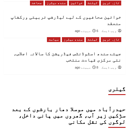
تازہ ترین
ٹیلنٹ
خواتین
سندھ میٹرز
صحافت
خواتین صحافیوں کے لیے لیڈرشپ تربیتی ورکشاپ
منعقد
ویب ڈیسک
6 مہینے ago
تازہ ترین
ٹیلنٹ
سندھ میٹرز
سیاست
جیئے سندھ اسٹوڈنٹس فیڈریشن کا سالانہ اجلاس،
نئی مرکزی قیادت منتخب
ویب ڈیسک
8 مہینے ago
گیلری
حیدرآباد میں موسلا دھار بارشوں کے بعد
سڑکیں زیر آب، گھروں میں پانی داخل،
لوگوں کی نقل مکانی