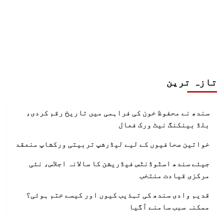
تازہ ترین
سندھ نے محفوظ خون کی فراہمی میں تاریخ رقم کردی،
بلڈ بینکنگ نیٹ ورک فعال
خواتین صحافیوں کے لیے لیڈرشپ تربیتی ورکشاپ منعقد
جیئے سندھ اسٹوڈنٹس فیڈریشن کا سالانہ اجلاس، نئی
مرکزی قیادت منتخب
قدیم وادی سندھ کی تہذیب کیوں اور کیسے ختم ہوئی؟
ممکنہ سبب سامنے آگیا