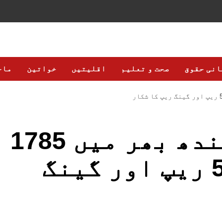
انی حقوق
صحت و تعلیم
اقلیتیں
خواتین
ماح
سال 2023 میں سندھ بھر میں 1785
افراد قتل، 550 ریپ اور گینگ