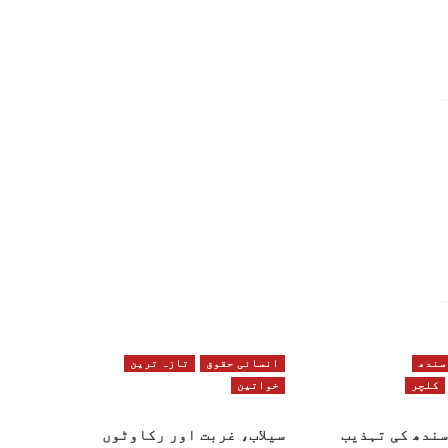
سندھ
انسانی حقوق
تازہ ترین
کلچر
خواتین
سندھ کی تہذیب
سیلاب، غربت اور رکاوٹوں