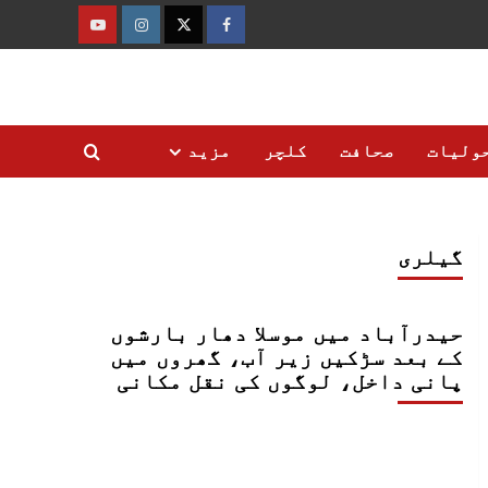
فیس
ٹوئٹر
انسٹاگرام
یوٹیوب
بک
ولیات
صحافت
کلچر
مزید
گیلری
حیدرآباد میں موسلا دھار بارشوں
کے بعد سڑکیں زیر آب، گھروں میں
پانی داخل، لوگوں کی نقل مکانی