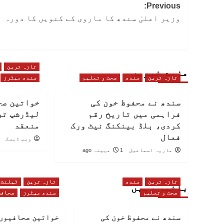
Post
Previous:
وزیر اعلیٰ سندھ کا ماروی کے کنویں کا دورہ
navigation
تازہ ترین
مزید خبریں
تازہ ترین
سندھ
صحت و تعلیم
سندھ میٹرز
سندھ نے محفوظ خون کی
خواتین صح
فراہمی میں تاریخ رقم
لیڈرشپ تر
کردی، بلڈ بینکنگ نیٹ ورک
منعقد
فعال
ویب ڈیسک
ماریہ اسماعیل
1 مہینہ ago
تازہ ترین
سندھ
تازہ ترین
ٹیلنٹ
باخبر رہیں
صحت و تعلیم
سندھ میٹرز
صحافت
سندھ نے محفوظ خون کی
خواتین صحافیوں 