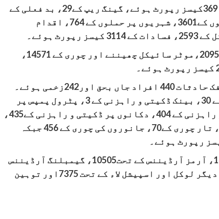
سندھ پولیس کے مطابق سال 2023 میں ریپ کے 369کیسز رپورٹ ہوئے، گینگ ریپ کے29، بد فعلی کے
256، بچوں کے اغواہ کے 393، پولیس پر حملوں کے3601، شہریوں پر حملوں کے 764، اقدام
سال 2023 میں گاڑیاں چھیننے اور چوری کے 2095،موٹر سائیکل چھیننے اور چوری کے 14571،
سال 2023 میں سندھ بھر میں ہونیوالے ٹریفک حادثات 440 افراد جاں بحق اور242زخمی ہوئے۔
سال 2023 میں ہائی وے پر ڈکیتی و راہزنی کے 30، بینک ڈکیتی و راہزنی کے 3، پٹرول پمپس پر
ڈکیتی و راہزنی کے 30، گھروں میں ڈکیتی و راہزنی کے 404، دکانوں پر ڈکیتی و راہزنی کے435،
چوری و نقب زنی کے 2871، سائیکل چوری کا1، تار چوری کے70، جانوروں کی چوری کے 456 جبکہ
سال 2023میں ممنوعہ آرڈیننس کے تحت 12413، آرمز آرڈیننس کے تحت10505، گیمبلنگ آرڈیننس
کے تحت 1304،اسمگلنگ آرڈیننس کے تحت 57،دیگر لوکل اور اسپیشل لاء کے تحت 7375اور توہین