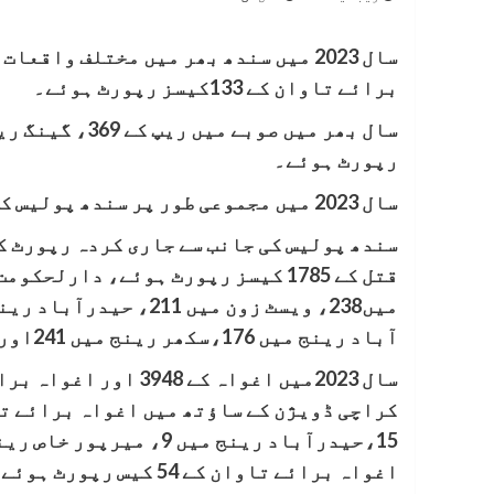
برائے تاوان کے 133کیسز رپورٹ ہوئے۔
رپورٹ ہوئے۔
سال 2023 میں مجموعی طور پر سندھ پولیس کے پاس ایک لاکھ 9ہزار 253 کیسز رپورٹ ہوئے۔
آباد رینج میں 176،سکھر رینج میں 241اور لاڑکانہ رینج میں قتل کے428 واقعات رپورٹ ہوئے۔
اغواہ برائے تاوان کے 54 کیس رپورٹ ہوئے۔