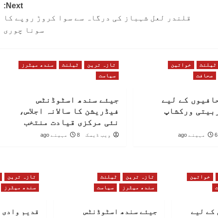
Next:
قلندر لعل شہباز کی درگاہ سے سوا کروڑ روپے کا
سونا چوری
ٹیلنٹ
خواتین
تازہ ترین
ٹیلنٹ
سندھ میٹرز
صحافت
سیاست
افیوں کے لیے
جیئے سندھ اسٹوڈنٹس
بیتی ورکشاپ
فیڈریشن کا سالانہ اجلاس،
نئی مرکزی قیادت منتخب
6 مہینے ago
ویب ڈیسک
8 مہینے ago
خواتین
تازہ ترین
ٹیلنٹ
تازہ ترین
سندھ میٹرز
سیاست
سندھ میٹرز
کے لیے
جیئے سندھ اسٹوڈنٹس
قدیم وادی 