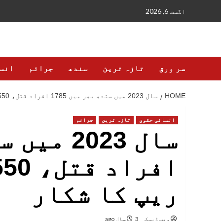
Ski
اگست 6, 2026
t
conten
سر ورق
تازہ ترین
سندھ
جرائم
انس
HOME
سال 2023 میں سندھ بھر میں 1785 افراد قتل، 550 ریپ اور گینگ ریپ کا شکار
انسانی حقوق
تازہ ترین
جرائم
ریپ کا شکار
ویب ڈیسک
3 سال ago