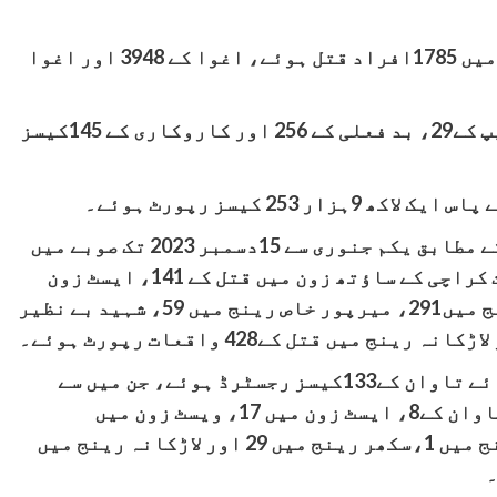
سال 2023 میں سندھ بھر میں مختلف واقعات میں 1785افراد قتل ہوئے، اغوا کے 3948 اور اغوا
سال بھر میں صوبے میں ریپ کے 369، گینگ ریپ کے29، بد فعلی کے 256 اور کاروکاری کے 145کیسز
سندھ پولیس کی جانب سے جاری کردہ رپورٹ کے مطابق یکم جنوری سے 15دسمبر 2023 تک صوبے میں
قتل کے 1785 کیسز رپورٹ ہوئے، دارلحکومت کراچی کے ساؤتھ زون میں قتل کے 141، ایسٹ زون
میں238، ویسٹ زون میں 211، حیدرآباد رینج میں291، میرپور خاص رینج میں 59، شہید بے نظیر
سال 2023میں اغواہ کے 3948 اور اغواہ برائے تاوان کے133کیسز رجسٹرڈ ہوئے، جن میں سے
کراچی ڈویژن کے ساؤتھ میں اغواہ برائے تاوان کے8، ایسٹ زون میں 17، ویسٹ زون میں
15،حیدرآباد رینج میں 9، میرپور خاص رینج میں 1،سکھر رینج میں 29 اور لاڑکانہ رینج میں