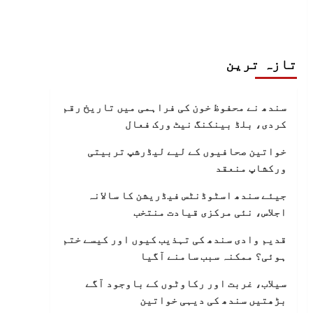
تازہ ترین
سندھ نے محفوظ خون کی فراہمی میں تاریخ رقم
کردی، بلڈ بینکنگ نیٹ ورک فعال
خواتین صحافیوں کے لیے لیڈرشپ تربیتی
ورکشاپ منعقد
جیئے سندھ اسٹوڈنٹس فیڈریشن کا سالانہ
اجلاس، نئی مرکزی قیادت منتخب
قدیم وادی سندھ کی تہذیب کیوں اور کیسے ختم
ہوئی؟ ممکنہ سبب سامنے آگیا
سیلاب، غربت اور رکاوٹوں کے باوجود آگے
بڑھتیں سندھ کی دیہی خواتین