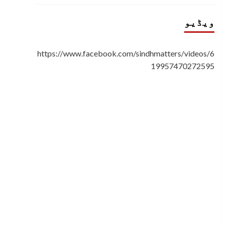
ویڈیو
https://www.facebook.com/sindhmatters/videos/6
19957470272595