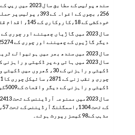
خودکشی کے 18،کاروکاری کے 145، اقدام قتل کے 2593، فسادات کے 3114 کیسز رپورٹ ہوئے۔
دیگر گاڑیوں کے چھیننے اور چوری کے 25274 کیسز رپورٹ ہوئے۔
ڈکیتی و راہزنی کے دیگر واقعات کے5009کیسز رپورٹ ہوئے۔
مذہب کے98 کیسز رپورٹ ہوئے۔