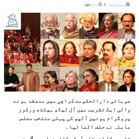
ویب ڈیسک
3 سال ago
صوبائی دارالحکومت کراچی میں منعقد ہونے
والی ایک تقریب میں آل لیڈی ہیلتھ ورکرز
پروگرام یونین آلپو کی پہلی منتخب مجلس
عاملہ نے حلف اٹھا لیا۔
تقریب کا انعقاد آرٹس کائونسل میں 4 جنوری