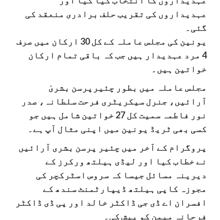
عہدیداروں کی تقریب حلف برادری منعقد کی
گئی۔
یونین کی مجلس عاملہ کے کل 30 ارکان میں صرف
4 مرد عہدیدار ہیں جب کہ باقی تمام ارکان
خواتین ہیں۔
مجلس عاملہ میں بطور چئیرپرسن بشریٰ
آرائیں، جنرل سیکریٹری فرحت سلطانہ، صدر
نور فاطمہ سمیت کل 27 خواتین شامل ہیں جو
کسی بھی ٹریڈ یونین میں اپنی مثال آپ ہے۔
پروگرام کے آخر میں چئیر پرسن بشری آرائیں
نے خطاب کیا اور لیڈی ہیلتھ ورکرز کے
دیرینہ مسائل جیسا کہ سروس اسٹرکچر کی
مجوزہ کاپی ہیلتھ ڈیپارٹمنٹ سندھ کے
افسران اے ڈی جی ڈاکٹر خالد اور پی ڈی ڈاکٹر
فرحانہ میمن کو پیش کی۔