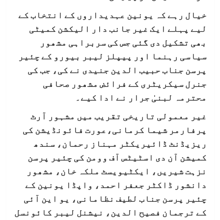
خیال رہے کہ یونین عہدیداروں کے انتخاب کے
لیے پہلے ایک غیر جانب دار الیکشن کمیٹی
بھی تشکیل دی گئی جس کی سربراہی مشھور
سیاسی رہنما اور پیپلز لیبر بیورو کے چئیر
پرسن جناب حبیب الدین جنیدی نے کی، جب کی
جنرل سیکریٹری کے فرائض مشھور صحافی
محترمہ لبنیٰ جرار نے ادا کیے۔
غیر معمولی تاریخی تقریب میں مشہور آرٹ
پرفارمر شیما کرمانی،عورت فائونڈیشن کی
ریزیڈنٹ ڈائیریکٹر مہناز رحمان، سندھ
کمیشن آن دی اسٹیٹس آف وومن کی چئیر پرسن
نزہت شیریں، ایکٹیویسٹ ملکہ خان، مشھور
دانشور ڈاکٹر جعفر احمد، واپڈا یونین کے
چئیر پرسن جناب لطیف نظامانی، یو این آئی
کے ترجمان فصیح الدین، نیشنل لیبر کائونسل