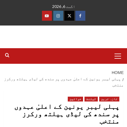
Ski
اگست 6, 2026
t
conten
فیس
ٹوئٹر
انسٹاگرام
یوٹیوب
بک
Primary
Menu
HOME
پہلی لیبر یونین کے اعلیٰ عہدوں پر سندھ کی لیڈی ہیلتھ ورکرز
منتخب
تازہ ترین
ٹیلنٹ
خواتین
پہلی لیبر یونین کے اعلیٰ عہدوں
پر سندھ کی لیڈی ہیلتھ ورکرز
منتخب