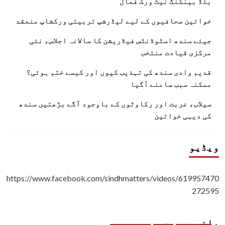
بلڈ بینکنگ نیٹ ورک فعال
خواتین صحافیوں کے لیے لیڈرشپ تربیتی ورکشاپ منعقد
جیئے سندھ اسٹوڈنٹس فیڈریشن کا سالانہ اجلاس، نئی
مرکزی قیادت منتخب
قدیم وادی سندھ کی تہذیب کیوں اور کیسے ختم ہوئی؟
ممکنہ سبب سامنے آگیا
سیلاب، غربت اور رکاوٹوں کے باوجود آگے بڑھتیں سندھ
کی دیہی خواتین
ویڈیو
https://www.facebook.com/sindhmatters/videos/619957470
272595
باخبر رہیں