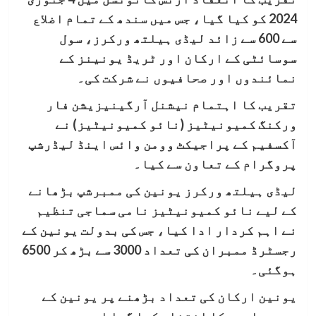
2024 کو کیا گیا، جس میں سندھ کے تمام اضلاع
سے 600 سے زائد لیڈی ہیلتھ ورکرز، سول
سوسائٹی کے ارکان اور ٹریڈ یونینز کے
نمائندوں اور صحافیوں نے شرکت کی۔
تقریب کا اہتمام نیشنل آرگینیزیشن فار
ورکنگ کمیونیٹیز (نائو کمیونیٹیز) نے
آکسفیم کے پراجیکٹ وومن وائس اینڈ لیڈرشپ
پروگرام کے تعاون سے کیا۔
لیڈی ہیلتھ ورکرز یونین کی ممبرشپ بڑھانے
کے لیے نائو کمیونیٹیز نامی سماجی تنظیم
نے اہم کردار ادا کیا، جس کی بدولت یونین کے
رجسٹرڈ ممبران کی تعداد 3000 سے بڑھ کر 6500
ہوگئی۔
یونین ارکان کی تعداد بڑھنے پر یونین کے
عہدیداروں کا انتخاب کیا گیا اور