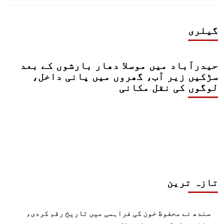
گیلری
حیدرآباد میں موسلا دھار بارشوں کے بعد
سڑکیں زیر آب، گھروں میں پانی داخل،
لوگوں کی نقل مکانی
تازہ ترین
سندھ نے محفوظ خون کی فراہمی میں تاریخ رقم کردی،