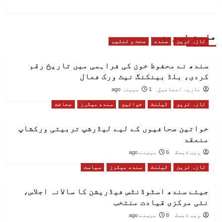
مزید خبریں
تازہ ترین
سندھ
صحت و تعلیم
سندھ نے محفوظ خون کی فراہمی میں تاریخ رقم
کردی، بلڈ بینکنگ نیٹ ورک فعال
ماریہ اسماعیل
1 مہینہ ago
تازہ ترین
ٹیلنٹ
خواتین
سندھ میٹرز
صحافت
خواتین صحافیوں کے لیے لیڈرشپ تربیتی ورکشاپ
منعقد
ویب ڈیسک
6 مہینے ago
تازہ ترین
ٹیلنٹ
سندھ میٹرز
سیاست
جیئے سندھ اسٹوڈنٹس فیڈریشن کا سالانہ اجلاس،
نئی مرکزی قیادت منتخب
ویب ڈیسک
8 مہینے ago