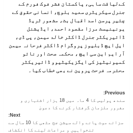
کےلیاقت ساہی، پاکستان فشر فوک فورم کے
جنرل سیکریٹری سعید بلوچ، انسانی حقوق کے
چئیر پرسن اسد اقبال بٹ، مشھور ٹریڈ
یونینیسٹ مرزا مقصود احمد، ایڈیشنل
ڈائیریکٹر جنرل ڈاکٹر خالد میمن، پی ڈی،
ایل ایچ ڈبلیوز پروگرام ڈاکٹر فرحانہ میمن
آر ایم این سی ایچ ، محکمہ صحت اور نائو
کمیونیٹیز کی ایگزیکیٹیوو ڈائیریکٹر
محترمہ فرحت پروین نے بھی خطاب کیا۔
Post
Previous:
سندھ پولیس کا 4 ماہ میں 18 ہزار اشتہاری و
navigation
مفرور ملزمان گرفتار کرنے کا دعویٰ
Next:
سزائے موت پانے والے سیشن جج مٹھی کا 10 سال سے
تنخواہیں و مراعات لینے کا انکشاف