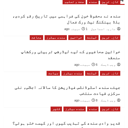
تازہ ترین
سندھ
صحت و تعلیم
سندھ نے محفوظ خون کی فراہمی میں تاریخ رقم کردی،
بلڈ بینکنگ نیٹ ورک فعال
ماریہ اسماعیل
1 مہینہ ago
تازہ ترین
ٹیلنٹ
خواتین
سندھ میٹرز
صحافت
خواتین صحافیوں کے لیے لیڈرشپ تربیتی ورکشاپ
منعقد
ویب ڈیسک
6 مہینے ago
تازہ ترین
ٹیلنٹ
سندھ میٹرز
سیاست
جیئے سندھ اسٹوڈنٹس فیڈریشن کا سالانہ اجلاس، نئی
مرکزی قیادت منتخب
ویب ڈیسک
8 مہینے ago
تازہ ترین
سندھ
سندھ میٹرز
کلچر
قدیم وادی سندھ کی تہذیب کیوں اور کیسے ختم ہوئی؟