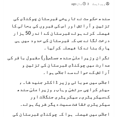
ویب ڈیسک
3 سال ago
سندھ حکومت نے تاریخی قبرستان چوکنڈی کی
تزئین و آرائش اور اس کی قبروں کی بحالی کا
فیصلہ کرتے ہوئے قبرستان کے اندر 50 ہزار
درخت لگانے جب کہ قبرستان کی حدود میں ہی
پارک بنانے کا فیصلہ کرلیا۔
نگران وزیراعلیٰ سندھ جسٹس(ر) مقبول باقر کی
صدارت میں چوکنڈی قبرستان کی تزئین و
آرائش کے حوالے سے اجلاس ہوا۔
اجلاس میں صوبائی وزیر ڈاکٹر جنید شاہ،
میئر کراچی مرتضیٰ وہاب، وزیراعلیٰ سندھ
کےسیکریٹری، سیکریٹری جنگلات اور
سیکریٹری ثقافت سمیت دیگر شریک ہوئے۔
اجلاس میں فیصلہ ہوا کہ چوکنڈی قبرستان کی