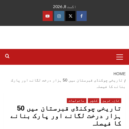
Ski
اگست 8, 2026
t
conten
فیس
ٹوئٹر
انسٹاگرام
یوٹیوب
بک
Primary
Menu
HOME
تاریخی چوکنڈی قبرستان میں 50 ہزار درخت لگانے اور پارک
بنانے کا فیصلہ
تازہ ترین
کلچر
ماحولیات
تاریخی چوکنڈی قبرستان میں 50
ہزار درخت لگانے اور پارک بنانے
کا فیصلہ