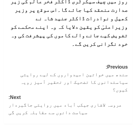
روز میں چیف سیکرٹری ڈاکٹر فخر عالم کی زیر
صدارت منعقد کیا جائے گا۔اس موقع پر وزیر
کھیل و نوادرات ڈاکٹر جنید شاہ نے
وزیراعلیٰ کو یقین دلایا کہ وہ اپنے محکمے کو
تفویض کیے جانے والے کاموں کی پیشرفت کی وہ
خود نگرانی کریں گے۔
Post
Previous:
سندھ میں خواتین امیدواروں کے لیے روایتی
navigation
سیاستدانوں کا تضحیک اور تحقیر آمیز رویہ
کیوں؟
Next:
عروسہ لاشاری جیکب آباد میں روایتی جاگیردار
سیاست دانوں سے مقابلہ کریں گی