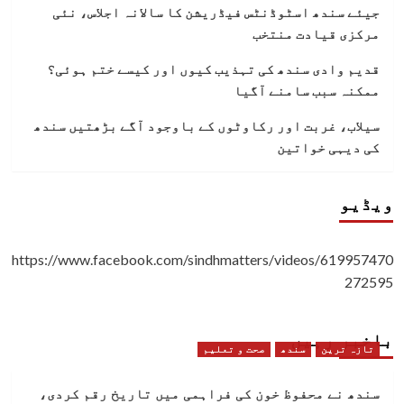
جیئے سندھ اسٹوڈنٹس فیڈریشن کا سالانہ اجلاس، نئی
مرکزی قیادت منتخب
قدیم وادی سندھ کی تہذیب کیوں اور کیسے ختم ہوئی؟
ممکنہ سبب سامنے آگیا
سیلاب، غربت اور رکاوٹوں کے باوجود آگے بڑھتیں سندھ
کی دیہی خواتین
ویڈیو
https://www.facebook.com/sindhmatters/videos/619957470
272595
باخبر رہیں
تازہ ترین
سندھ
صحت و تعلیم
سندھ نے محفوظ خون کی فراہمی میں تاریخ رقم کردی،