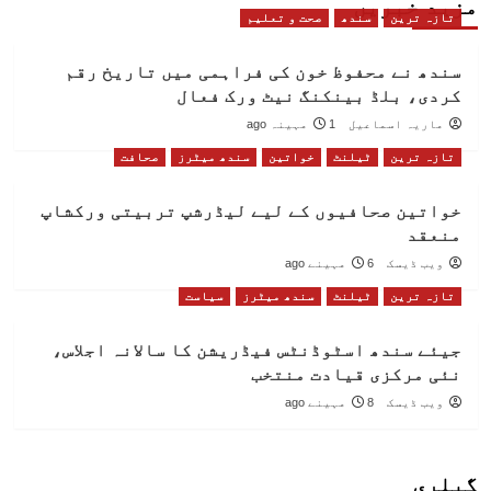
مزید خبریں
تازہ ترین
سندھ
صحت و تعلیم
سندھ نے محفوظ خون کی فراہمی میں تاریخ رقم
کردی، بلڈ بینکنگ نیٹ ورک فعال
ماریہ اسماعیل
1 مہینہ ago
تازہ ترین
ٹیلنٹ
خواتین
سندھ میٹرز
صحافت
خواتین صحافیوں کے لیے لیڈرشپ تربیتی ورکشاپ
منعقد
ویب ڈیسک
6 مہینے ago
تازہ ترین
ٹیلنٹ
سندھ میٹرز
سیاست
جیئے سندھ اسٹوڈنٹس فیڈریشن کا سالانہ اجلاس،
نئی مرکزی قیادت منتخب
ویب ڈیسک
8 مہینے ago
گیلری