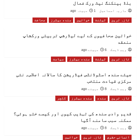
بلڈ بینکنگ نیٹ ورک فعال
ماریہ اسماعیل
1 مہینہ ago
تازہ ترین
ٹیلنٹ
خواتین
سندھ میٹرز
صحافت
خواتین صحافیوں کے لیے لیڈرشپ تربیتی ورکشاپ
منعقد
ویب ڈیسک
6 مہینے ago
تازہ ترین
ٹیلنٹ
سندھ میٹرز
سیاست
جیئے سندھ اسٹوڈنٹس فیڈریشن کا سالانہ اجلاس، نئی
مرکزی قیادت منتخب
ویب ڈیسک
8 مہینے ago
تازہ ترین
سندھ
سندھ میٹرز
کلچر
قدیم وادی سندھ کی تہذیب کیوں اور کیسے ختم ہوئی؟
ممکنہ سبب سامنے آگیا
ویب ڈیسک
8 مہینے ago
انسانی حقوق
تازہ ترین
خواتین