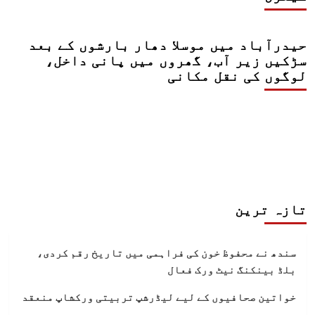
حیدرآباد میں موسلا دھار بارشوں کے بعد
سڑکیں زیر آب، گھروں میں پانی داخل،
لوگوں کی نقل مکانی
تازہ ترین
سندھ نے محفوظ خون کی فراہمی میں تاریخ رقم کردی،
بلڈ بینکنگ نیٹ ورک فعال
خواتین صحافیوں کے لیے لیڈرشپ تربیتی ورکشاپ منعقد