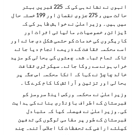
انہوں نے نشاندہی کی کہ 225 قبریں بہتر
حالت میں ، 275 جزوی نقصان اور 199 خستہ حال
میں ہیں۔ وزیراعلیٰ نے خواہش ظاہر کی کہ
ڈیزائن، خصوصیات، مالیاتی اثرات اور
کاریگروں کی خدمات کو حتمی شکل دی جائے اور
اسے محکمہ ثقافت کے ذریعے انجام دیا جائے
تاکہ تمام تباہ شدہ چھتوں کی بحالی کو مزید
خراب ہونے سے روکا جائے۔ سیکرٹری ثقافت
خالد چاچڑ نے کہا کہ انکا محکمہ اس جگہ پر
بحالی اور تزئین و آرائش کا کام کرے گا۔
وزیراعلیٰ نے محکمہ ورکس اینڈ سروسز کو
قبرستان کے اطراف باؤنڈری بنانے کی ہدایت
کی۔وزیراعلیٰ نے فیصلہ کیا کہ متبادل
قبرستان کے طور پر مقامی لوگوں کی تدفین
کیلئے اراضی کے تحفظات کا اجلاس آئندہ چند