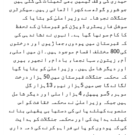
حیدری کی وقف ٹیمیں بھی تعینات کی گئی ہیں
جو شورو گوٹھ سے کچرا اٹھاتی رہیں۔سیکرٹری
جنگلات نجم شاہ نے وزیراعلیٰ کو بتایا کہ
سوشل فاریسٹری ڈویژن کو قبرستان کے تحفظ
کا کام سونپا گیا ہے۔انہوں نے نشاندہی کی
کہ قبرستان میں پودوں،جھاڑیوں اور درختوں
کی 800 مختلف اقسام موجود ہیں۔ان میں املی،
آم، زیتون، سہانجھا، بادام، انجیر، بیری
اور دیگر شامل ہیں۔ وزیراعلیٰ کو بتایا گیا
کہ محکمہ جنگلات قبرستان میں 50 ہزار درخت
لگائے گا جس میں 5ہزار نیم، 13ہزار گل
موہر، 5سو پیپل، 4ہزار املی اور دیگر شامل
ہیں جبکہ وزیراعلیٰ نے محکمہ ثقافت کو اس
منصوبے کیلئے پانی کی دستیابی یقینی بنانے
کیلئے ہدایت کی اورمحکمہ جنگلات کو ہدایت
کی کہ پودوں کو پانی فراہم کرنے کی ذمہ داری