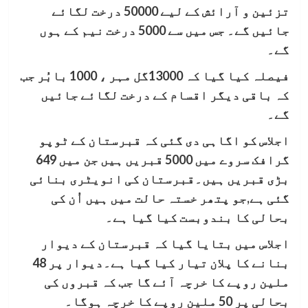
تزئین و آرائش کے لیے 50000 درخت لگائے
جائیں گے۔ جس میں سے 5000 درخت نیم کے ہوں
گے۔
فیصلہ کیا گیا کہ 13000گل مہر ، 1000 بابُر جب
کہ باقی دیگر اقسام کے درخت لگائے جائیں
گے۔
اجلاس کو اگاہی دی گئی کہ قبرستان کے ٹوپو
گرافک سروے میں 5000 قبریں ہیں جن میں 649
بڑی قبریں ہیں۔قبرستان کی انویٹری بنائی
گئی ہے,جو پتھر خستہ حالت میں ہیں اُن کی
بحالی کا بندوبست کیا گیا ہے۔
اجلاس میں بتایا گیا کہ قبرستان کے دیوار
بنانے کا پلان تیار کیا گیا ہے۔دیوار پر 48
ملین روپے کا خرچہ آئے گا جب کہ قبروں کی
بحالی پر 50 ملین روپے کا خرچہ ہوگا۔