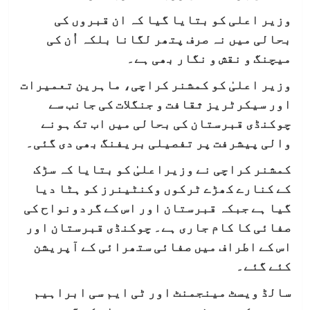
وزیر اعلی کو بتایا گیا کہ ان قبروں کی
بحالی میں نہ صرف پتھر لگانا بلکہ اُن کی
میچنگ و نقش و نگار بھی ہے۔
وزیر اعلیٰ کو کمشنر کراچی، ماہرین تعمیرات
اور سیکرٹریز ثقافت و جنگلات کی جانب سے
چوکنڈی قبرستان کی بحالی میں اب تک ہونے
والی پیشرفت پر تفصیلی بریفنگ بھی دی گئی۔
کمشنر کراچی نے وزیراعلیٰ کو بتایا کہ سڑک
کے کنارے کھڑے ٹرکوں وکنٹینرز کو ہٹا دیا
گیا ہے جبکہ قبرستان اور اس کے گردونواح کی
صفائی کا کام جاری ہے۔ چوکنڈی قبرستان اور
اس کے اطراف میں صفائی ستھرائی کے آپریشن
کئے گئے۔
سالڈ ویسٹ مینجمنٹ اور ٹی ایم سی ابراہیم