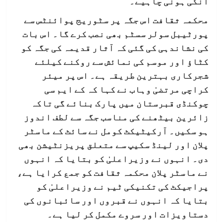
انکی ہونی چاہیے۔
محکمہ ثقافت اس جگہ پر سٹوریج پوائنٹس سے
پورٹیبل سولر سسٹم بھی نصب کرے گا۔ اس بات
کی نشاندہی کی گئی کہ آثار قدیمہ کی جگہ کو
کٹاؤ اور موسم کی نمائش سے روکنے کیلئے
شجرکاری بہترین طریقہ ہے۔ اس پر میئر
کراچی مرتضیٰ وہاب نے کہا کہ کے ایم سی
چوکنڈی قبرستان میں پارک بنائے گی تاکہ
زائرین بیٹھنے کی مناسب جگہ سے لطف اندوز
ہو سکیں۔ آرکیٹیکٹ کومل نے سائٹ کے ماسٹر
پلان اور لینڈ سکیپ سے متعلق پریزنٹیشن بھی
دی۔ انہوں نے وزیراعلیٰ کو بتایا کہ انہوں
نے ماسٹر پلان محکمہ ثقافت کو جمع کرایا ہے،
پراجیکٹ کی تکنیکی ٹیم نے وزیراعلیٰ کو
بتایا کہ انہوں نے قبروں اور سائبانوں کی
دستاویزات اور سروے مکمل کر لیا ہے۔