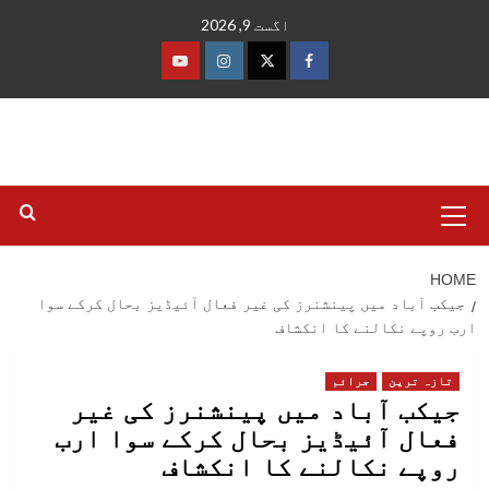
Ski
اگست 9, 2026
t
conten
فیس
ٹوئٹر
انسٹاگرام
یوٹیوب
بک
Primary
Menu
HOME
جیکب آباد میں پینشنرز کی غیر فعال آئیڈیز بحال کرکے سوا
ارب روپے نکالنے کا انکشاف
تازہ ترین
جرائم
جیکب آباد میں پینشنرز کی غیر
فعال آئیڈیز بحال کرکے سوا ارب
روپے نکالنے کا انکشاف