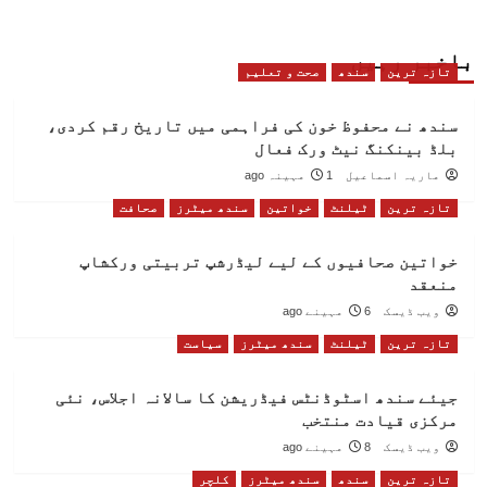
باخبر رہیں
تازہ ترین
سندھ
صحت و تعلیم
سندھ نے محفوظ خون کی فراہمی میں تاریخ رقم کردی،
بلڈ بینکنگ نیٹ ورک فعال
ماریہ اسماعیل
1 مہینہ ago
تازہ ترین
ٹیلنٹ
خواتین
سندھ میٹرز
صحافت
خواتین صحافیوں کے لیے لیڈرشپ تربیتی ورکشاپ
منعقد
ویب ڈیسک
6 مہینے ago
تازہ ترین
ٹیلنٹ
سندھ میٹرز
سیاست
جیئے سندھ اسٹوڈنٹس فیڈریشن کا سالانہ اجلاس، نئی
مرکزی قیادت منتخب
ویب ڈیسک
8 مہینے ago
تازہ ترین
سندھ
سندھ میٹرز
کلچر