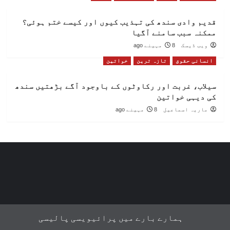
قدیم وادی سندھ کی تہذیب کیوں اور کیسے ختم ہوئی؟
ممکنہ سبب سامنے آگیا
ویب ڈیسک
8 مہینے ago
انسانی حقوق
تازہ ترین
خواتین
سیلاب، غربت اور رکاوٹوں کے باوجود آگے بڑھتیں سندھ
کی دیہی خواتین
ماریہ اسماعیل
8 مہینے ago
ہمارے بارے میں
پرائیویسی پالیسی