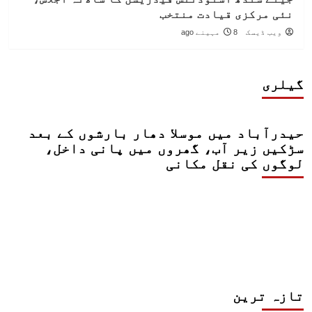
نئی مرکزی قیادت منتخب
ویب ڈیسک
8 مہینے ago
گیلری
حیدرآباد میں موسلا دھار بارشوں کے بعد
سڑکیں زیر آب، گھروں میں پانی داخل،
لوگوں کی نقل مکانی
تازہ ترین