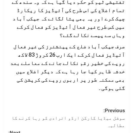
تفتیشی ٹیم کو حکم دیا گیا ہے کہ وہ سندھ کے
تمام اضلاع کی اس طرح کی آئیڈیز کا ریکارڈ
چیک کرے اور یہ بھی پتا لگائے کہ جیکب آباد
میں کس طرح غیر فعال آئیڈیز کو فعال کرکے
وہاں سے پیسے نکالے گئے؟
صرف جیکب آباد ضلع کے پینشنرز کی غیر فعال
آئیڈیز فعال کرکے ایک ارب 26 کروڑ 83 لاکھ
روپے کی خطیر رقم نکالے جانے کے معاملے بعد
خدشہ ظاہر کیا جا رہا ہے کہ دیگر اضلاع میں
بھی ممکنہ طور پر اربوں روپے کی کرپشن کی
گئی ہوگی۔
Post
Previous:
سوشل میڈیا کارکن ارڈو اترادی کو رہا کرنے کا
navigation
مطالبہ
Next: