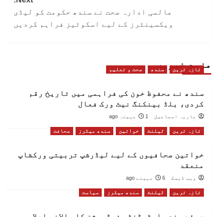
عالمی ادارہ صحت نے سندھ حکومت کو لیڈی
ویکسینٹرز کے لیے اسکوٹیز فراہم کردیں
مزید خبریں
تازہ ترین
سندھ
صحت و تعلیم
سندھ نے محفوظ خون کی فراہمی میں تاریخ رقم
کردی، بلڈ بینکنگ نیٹ ورک فعال
ماریہ اسماعیل
1 مہینہ ago
تازہ ترین
ٹیلنٹ
خواتین
سندھ میٹرز
صحافت
خواتین صحافیوں کے لیے لیڈرشپ تربیتی ورکشاپ
منعقد
ویب ڈیسک
6 مہینے ago
تازہ ترین
ٹیلنٹ
سندھ میٹرز
سیاست
جیئے سندھ اسٹوڈنٹس فیڈریشن کا سالانہ اجلاس،