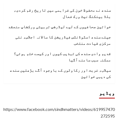
سندھ نے محفوظ خون کی فراہمی میں تاریخ رقم کردی،
بلڈ بینکنگ نیٹ ورک فعال
خواتین صحافیوں کے لیے لیڈرشپ تربیتی ورکشاپ منعقد
جیئے سندھ اسٹوڈنٹس فیڈریشن کا سالانہ اجلاس، نئی
مرکزی قیادت منتخب
قدیم وادی سندھ کی تہذیب کیوں اور کیسے ختم ہوئی؟
ممکنہ سبب سامنے آگیا
سیلاب، غربت اور رکاوٹوں کے باوجود آگے بڑھتیں سندھ
کی دیہی خواتین
ویڈیو
https://www.facebook.com/sindhmatters/videos/619957470
272595