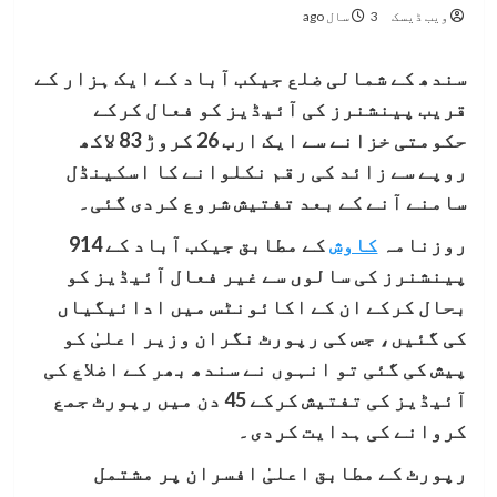
ویب ڈیسک
3 سال ago
سندھ کے شمالی ضلع جیکب آباد کے ایک ہزار کے
قریب پینشنرز کی آئیڈیز کو فعال کرکے
حکومتی خزانے سے ایک ارب 26 کروڑ 83 لاکھ
روپے سے زائد کی رقم نکلوانے کا اسکینڈل
سامنے آنے کے بعد تفتیش شروع کردی گئی۔
روزنامہ
کاوش
کے مطابق جیکب آباد کے 914
پینشنرز کی سالوں سے غیر فعال آئیڈیز کو
بحال کرکے ان کے اکائونٹس میں ادائیگیاں
کی گئیں، جس کی رپورٹ نگران وزیر اعلیٰ کو
پیش کی گئی تو انہوں نے سندھ بھر کے اضلاع کی
آئیڈیز کی تفتیش کرکے 45 دن میں رپورٹ جمع
کروانے کی ہدایت کردی۔
رپورٹ کے مطابق اعلیٰ افسران پر مشتمل