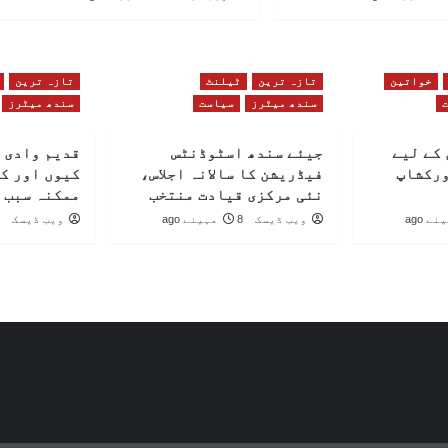
خواتین
تازہ ترین
ٹیلنٹ
تازہ ترین
سندھ میٹرز
سیاست
سندھ میٹرز
کے لیے
جیئے سندھ اسٹوڈنٹس
قدیم وادی 
ورکشاپ
فیڈریشن کا سالانہ اجلاس،
کیوں اور ک
نئی مرکزی قیادت منتخب
ممکنہ سبب 
ویب ڈیسک
8 مہینے ago
ویب ڈیسک