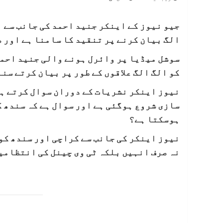
جیو نیوز کے اینکر جنید احمد کی جانب سے 
الگ بیان کرنے پر تنقید کا سامنا ہے اور 
سوشل میڈیا پر وائرل ہونے والی جنید احمد
کو الگ الگ علاقوں کے طور پر بیان کرتے سنا
نیوز اینکر نشریات کے دوران سوال کرتے ہی
سازی شروع ہوگئی ہے اور سوال ہے کہ سندھ ک
ہوسکتا ہے؟
نیوز اینکر کی جانب سے کراچی اور سندھ کو 
نہ صرف انہیں بلکہ ٹی وی چینل کی انتظامی