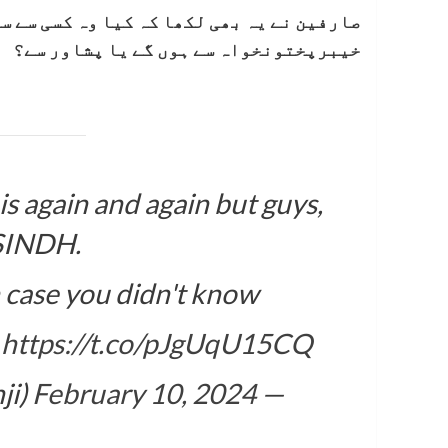
صارفین نے یہ بھی لکھا کہ کیا وہ کسی سے س
خیبرپختونخواہ سے ہوں گے یا پشاور سے؟
is again and again but guys,
 SINDH.
in case you didn't know.
…
https://t.co/pJgUqU15CQ
February 10, 2024
— Shahjahan Khurram (@91Shahji)