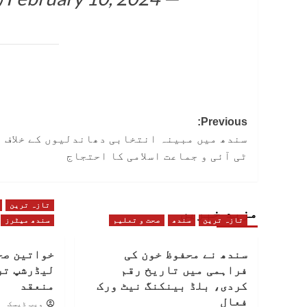
Post
Previous:
سندھ میں مبینہ انتخابی دھاندلیوں کے خلاف پ
navigation
ٹی آئی و جماعت اسلامی کا احتجاج
تازہ ترین
مزید خبریں
تازہ ترین
سندھ
صحت و تعلیم
سندھ میٹرز
سندھ نے محفوظ خون کی
خواتین صح
فراہمی میں تاریخ رقم
لیڈرشپ تر
کردی، بلڈ بینکنگ نیٹ ورک
منعقد
فعال
ویب ڈیسک