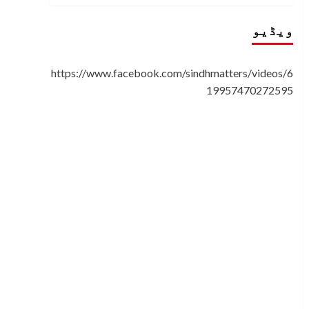
ویڈیو
https://www.facebook.com/sindhmatters/videos/6
19957470272595