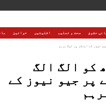
انی حقوق
صحت و تعلیم
اقلیتیں
خواتین
ماح
یو نیوز کے اینکر پر لوگ برہم
 کو الگ الگ
ے پر جیو نیوز کے
رہم