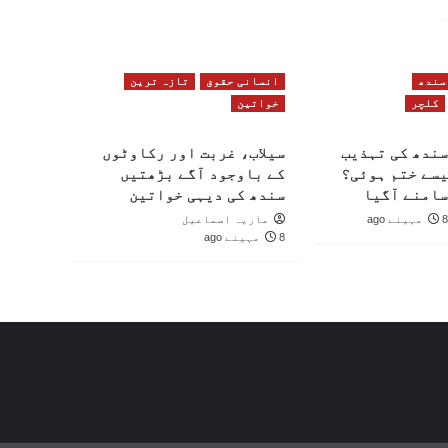
سندھ
انسانی حقوق
تازہ ترین
کلچر
خواتین
سندھ کی تہذیب
سیلاب، غربت اور رکاوٹوں
یسے ختم ہوئی؟
کے باوجود آگے بڑھتیں
سامنے آگیا
سندھ کی دیہی خواتین
8 مہینے ago
ماریہ اسماعیل
8 مہینے ago