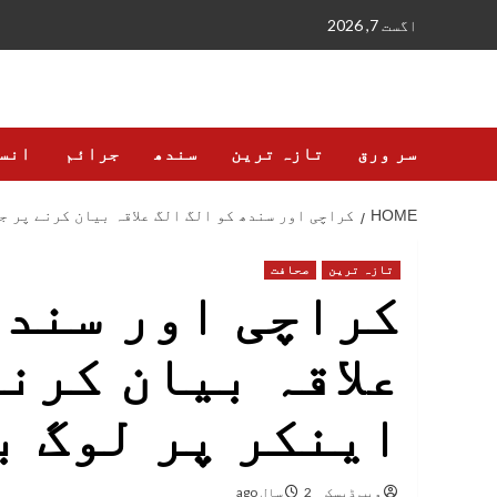
Ski
اگست 7, 2026
t
conten
سر ورق
تازہ ترین
سندھ
جرائم
انس
HOME
کراچی اور سندھ کو الگ الگ علاقہ بیان کرنے پر ج
تازہ ترین
صحافت
کراچی اور سندھ
علاقہ بیان کرن
اینکر پر لوگ ب
ویب ڈیسک
2 سال ago