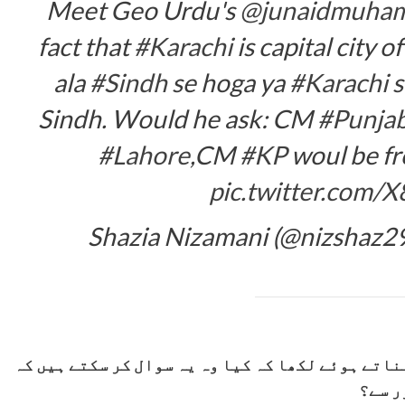
Meet Geo Urdu's
@junaidmuha
fact that
#Karachi
is capital city o
ala
#Sindh
se hoga ya
#Karachi
s
Sindh. Would he ask: CM
#Punja
#Lahore
,CM
#KP
woul be f
pic.twitter.com
اتے ہوئے لکھا کہ کیا وہ یہ سوال کر سکتے ہیں کہ
ر سے؟