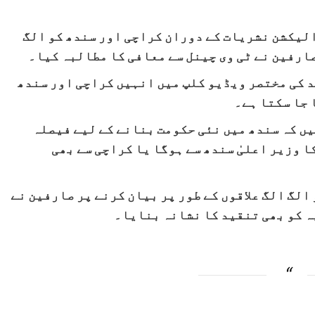
الیکشن نشریات کے دوران کراچی اور سندھ کو الگ
صارفین نے ٹی وی چینل سے معافی کا مطالبہ کیا۔
 کی مختصر ویڈیو کلپ میں انہیں کراچی اور سندھ
 جا سکتا ہے۔
ں کہ سندھ میں نئی حکومت بنانے کے لیے فیصلہ
ا وزیر اعلیٰ سندھ سے ہوگا یا کراچی سے بھی
الگ الگ علاقوں کے طور پر بیان کرنے پر صارفین نے
ہ کو بھی تنقید کا نشانہ بنایا۔