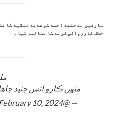
صارفین نے جنید احمد کو شدید تنقید کا نش
خلاف کارروائی کرنے کا مطالبہ کیا۔
مل
منهن ڪارو اٿس جنيد جاه
February 10, 2024
— @SaeedSangri (@saeedsangri)