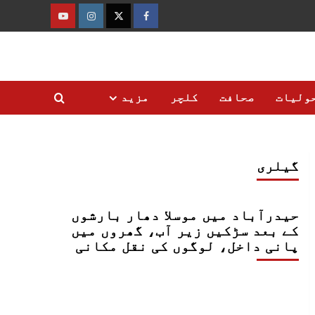
فیس
ٹوئٹر
انسٹاگرام
یوٹیوب
بک
ولیات
صحافت
کلچر
مزید
گیلری
حیدرآباد میں موسلا دھار بارشوں
کے بعد سڑکیں زیر آب، گھروں میں
پانی داخل، لوگوں کی نقل مکانی