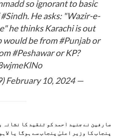
mmadd
so ignorant to basic
f
#Sindh
. He asks: "Wazir-e-
e" he thinks Karachi is out
b
would be from
#Punjab
or
rom
#Peshawar
or KP?
/X8wjmeKlNo
February 10, 2024
— Shazia Nizamani (@nizshaz29)
صارفین نے جنید احمد کو تنقید کا نشانہ بن
پنجاب کا وزیر اعلیٰ پنجاب سے ہوگا یا لاہو