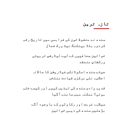
تازہ ترین
سندھ نے محفوظ خون کی فراہمی میں تاریخ رقم
کردی، بلڈ بینکنگ نیٹ ورک فعال
خواتین صحافیوں کے لیے لیڈرشپ تربیتی
ورکشاپ منعقد
جیئے سندھ اسٹوڈنٹس فیڈریشن کا سالانہ
اجلاس، نئی مرکزی قیادت منتخب
قدیم وادی سندھ کی تہذیب کیوں اور کیسے ختم
ہوئی؟ ممکنہ سبب سامنے آگیا
سیلاب، غربت اور رکاوٹوں کے باوجود آگے
بڑھتیں سندھ کی دیہی خواتین