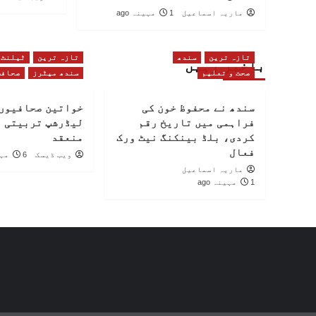
ماریہ اسماعیل
1 مہینہ ago
تازہ ترین
سندھ
تازہ ترین
ٹیلنٹ
باخبر رہیں
صحت و تعلیم
سندھ میٹرز
صحافت
سندھ نے محفوظ خون کی
خواتین صحافیوں 
فراہمی میں تاریخ رقم
لیڈرشپ تربیتی 
کردی، بلڈ بینکنگ نیٹ ورک
منعقد
فعال
ویب ڈیسک
6 مہینے ago
ماریہ اسماعیل
1 مہینہ ago