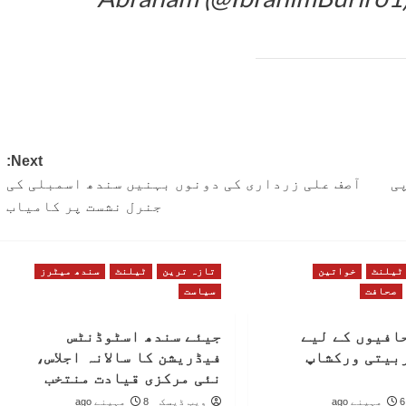
Next:
ی
آصف علی زرداری کی دونوں بہنیں سندھ اسمبلی کی
جنرل نشست پر کامیاب
ٹیلنٹ
خواتین
تازہ ترین
ٹیلنٹ
سندھ میٹرز
صحافت
سیاست
افیوں کے لیے
جیئے سندھ اسٹوڈنٹس
بیتی ورکشاپ
فیڈریشن کا سالانہ اجلاس،
نئی مرکزی قیادت منتخب
6 مہینے ago
ویب ڈیسک
8 مہینے ago