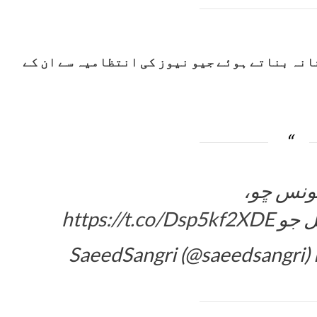
انہ بناتے ہوئے جیو نیوز کی انتظامیہ سے ان کے
ونس ڇو،
ل جو
https://t.co/Dsp5kf2XDE