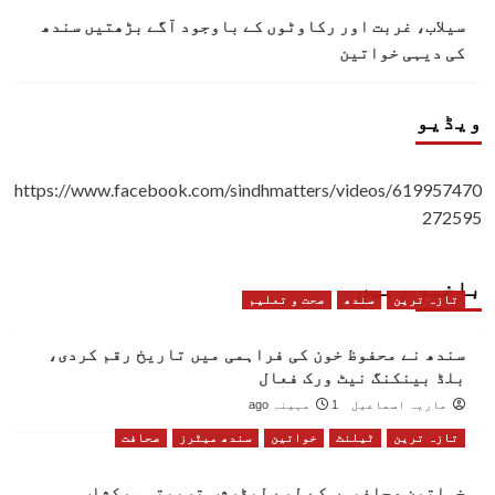
سیلاب، غربت اور رکاوٹوں کے باوجود آگے بڑھتیں سندھ
کی دیہی خواتین
ویڈیو
https://www.facebook.com/sindhmatters/videos/619957470
272595
باخبر رہیں
تازہ ترین
سندھ
صحت و تعلیم
سندھ نے محفوظ خون کی فراہمی میں تاریخ رقم کردی،
بلڈ بینکنگ نیٹ ورک فعال
ماریہ اسماعیل
1 مہینہ ago
تازہ ترین
ٹیلنٹ
خواتین
سندھ میٹرز
صحافت
خواتین صحافیوں کے لیے لیڈرشپ تربیتی ورکشاپ