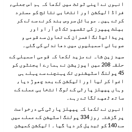
انہوں نے اپنی ٹوئٹ میں لکھا کہ ہم اس جعلی،
فراڈ الیکشن اور انتخابی نتائج کو مسترد
کرتے ہیں۔ موبائل سروس بند کرنے سے لے کر
بیلٹ پیپرز کی تقسیم تک ڈی آر او اور
پریذائیڈنگ افسران کے تعاون سے قومی و
صوبائی اسمبلیوں میں دھاندلی کی گئی۔
سید زین شاہ نے مزید لکھا کہ قومی اسمبلی کے
حلقہ 208 میں اپوزیشن نے ہمارے ایجنٹوں کو
45 پولنگ اسٹیشنوں تک پہنچنے سے پہلے ہی
اغوا کر لیا اور الیکشن کے بعد چھوڑ دیا،
وہاں پیپلز پارٹی کے لوگ انتخابی عملے کے
ساتھ ٹھپے لگاتے رہے۔
انہوں نے لکھا کہ پیپلز پارٹی کی درخواست
پر گزشتہ روز 334 پولنگ اسٹیشن کے عملے میں
سے 140 کو تبدیل کر دیا گیا۔ الیکشن کمیشن