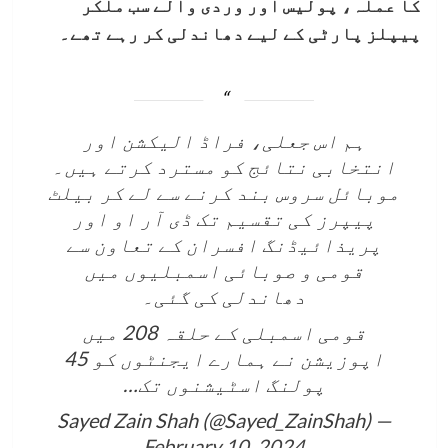
کا عملہ، پولیس اور وردی والے سب ملکر
پیپلز پارٹی کے لیے دھاندلی کر رہے تھے۔
ہم اس جعلی، فراڈ الیکشن اور
انتخابی نتائج کو مسترد کرتے ہیں۔
موبائل سروس بند کرنے سے لے کر بیلٹ
پیپرز کی تقسیم تک ڈی آر او اور
پریذائیڈنگ افسران کے تعاون سے
قومی و صوبائی اسمبلیوں میں
دھاندلی کی گئی۔
قومی اسمبلی کے حلقہ 208 میں
اپوزیشن نے ہمارے ایجنٹوں کو 45
پولنگ اسٹیشنوں تک…
— Sayed Zain Shah (@Sayed_ZainShah)
February 10, 2024