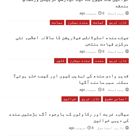
منعقد
ویب ڈیسک
6 مہینے ago
تازہ ترین
ٹیلنٹ
سندھ میٹرز
سیاست
جیئے سندھ اسٹوڈنٹس فیڈریشن کا سالانہ اجلاس، نئی
مرکزی قیادت منتخب
ویب ڈیسک
8 مہینے ago
تازہ ترین
سندھ
سندھ میٹرز
کلچر
قدیم وادی سندھ کی تہذیب کیوں اور کیسے ختم ہوئی؟
ممکنہ سبب سامنے آگیا
ویب ڈیسک
8 مہینے ago
انسانی حقوق
تازہ ترین
خواتین
سیلاب، غربت اور رکاوٹوں کے باوجود آگے بڑھتیں سندھ
کی دیہی خواتین
ماریہ اسماعیل
8 مہینے ago