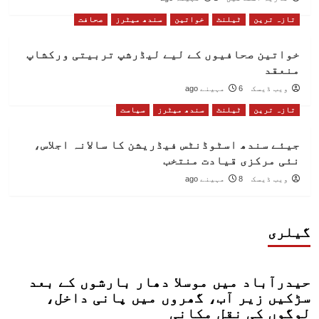
تازہ ترین
ٹیلنٹ
خواتین
سندھ میٹرز
صحافت
خواتین صحافیوں کے لیے لیڈرشپ تربیتی ورکشاپ
منعقد
ویب ڈیسک
6 مہینے ago
تازہ ترین
ٹیلنٹ
سندھ میٹرز
سیاست
جیئے سندھ اسٹوڈنٹس فیڈریشن کا سالانہ اجلاس،
نئی مرکزی قیادت منتخب
ویب ڈیسک
8 مہینے ago
گیلری
حیدرآباد میں موسلا دھار بارشوں کے بعد
سڑکیں زیر آب، گھروں میں پانی داخل،
لوگوں کی نقل مکانی