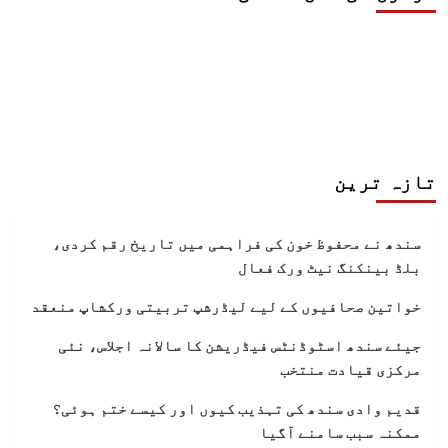
تازہ ترین
سندھ نے محفوظ خون کی فراہمی میں تاریخ رقم کردی،
بلڈ بینکنگ نیٹ ورک فعال
خواتین صحافیوں کے لیے لیڈرشپ تربیتی ورکشاپ منعقد
جیئے سندھ اسٹوڈنٹس فیڈریشن کا سالانہ اجلاس، نئی
مرکزی قیادت منتخب
قدیم وادی سندھ کی تہذیب کیوں اور کیسے ختم ہوئی؟
ممکنہ سبب سامنے آگیا