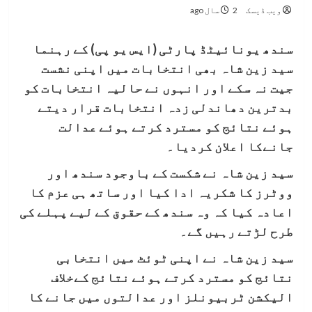
ویب ڈیسک
2 سال ago
سندھ یونائیٹڈ پارٹی (ایس یو پی) کے رہنما
سید زین شاہ بھی انتخابات میں اپنی نشست
جیت نہ سکے اور انہوں نے حالیہ انتخابات کو
بدترین دھاندلی زدہ انتخابات قرار دیتے
ہوئے نتائج کو مسترد کرتے ہوئے عدالت
جانےکا اعلان کردیا۔
سید زین شاہ نے شکست کے باوجود سندھ اور
ووٹرز کا شکریہ ادا کیا اور ساتھ ہی عزم کا
اعادہ کیا کہ وہ سندھ کے حقوق کے لیے پہلے کی
طرح لڑتے رہیں گے۔
سید زین شاہ نے اپنی ٹوئٹ میں انتخابی
نتائج کو مسترد کرتے ہوئے نتائج کےخلاف
الیکشن ٹربیونلز اور عدالتوں میں جانے کا