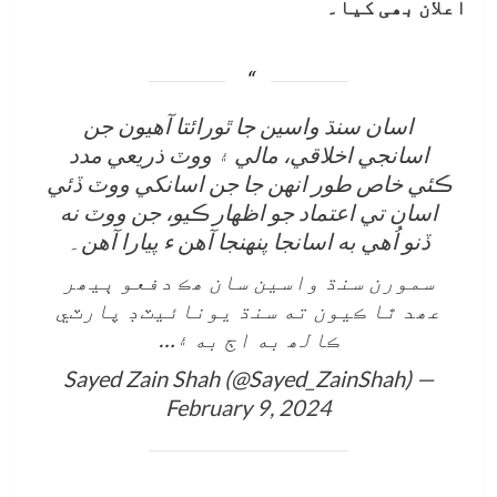
اعلان بھی کیا۔
اسان سنڌ واسين جا ٿورائتا آھيون جن
اسانجي اخلاقي، مالي ۽ ووٽ ذريعي مدد
ڪئي خاص طور انھن جا جن اسانکي ووٽ ڏئي
اسان تي اعتماد جو اظھار ڪيو، جن ووٽ نه
ڏنو اُھي به اسانجا پنھنجا آھن ء پيارا آھن۔
سمورن سنڌ واسين سان ھڪ دفعو ٻيھر
عھد ٿا ڪيون ته سنڌ يونائيٽڊ پارٽي
ڪالھ به اڄ به ۽…
— Sayed Zain Shah (@Sayed_ZainShah)
February 9, 2024