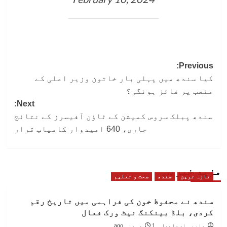
Post
Previous:
کیا سندھ میں پہلی بار خاتون وزیر اعلی کے
navigation
منصب پر فائز ہونگی؟
Next:
سندھ پبلک سروس کمیشن کے ٹاؤن آفیسرز کے نتائج
جاری، 640 امیدوار کامیاب قرار
مزید خبریں
تازہ ترین
سندھ
صحت و تعلیم
سندھ نے محفوظ خون کی فراہمی میں تاریخ رقم
کردی، بلڈ بینکنگ نیٹ ورک فعال
ماریہ اسماعیل
1 مہینہ ago