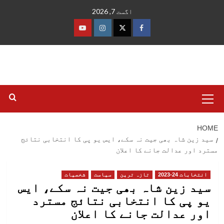
Ski
اگست 7, 2026
t
conten
فیس
ٹوئٹر
انسٹاگرام
یوٹیوب
بک
Primary
Menu
HOME
سید زین شاہ بھی جیت نہ سکے، ایس یو پی کا انتخابی نتائج
مسترد اور عدالت جانے کا اعلان
انتخابات 24-2023
تازہ ترین
سیاست
شخصیات
سید زین شاہ بھی جیت نہ سکے، ایس
یو پی کا انتخابی نتائج مسترد
اور عدالت جانے کا اعلان