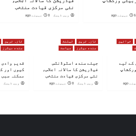
بیتی ورکشاپ
فیڈریشن کا سالانہ اجلاس،
نئی مرکزی قیادت منتخب
6 مہینے ago
ویب ڈیسک
8 مہینے ago
خواتین
تازہ ترین
ٹیلنٹ
تازہ ترین
سندھ میٹرز
سیاست
سندھ میٹرز
کے لیے
جیئے سندھ اسٹوڈنٹس
قدیم وادی 
ورکشاپ
فیڈریشن کا سالانہ اجلاس،
کیوں اور ک
نئی مرکزی قیادت منتخب
ممکنہ سبب 
ویب ڈیسک
8 مہینے ago
ویب ڈیسک