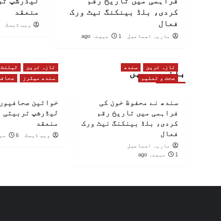
فراہمی میں تاریخ رقم
لیڈرشپ تر
کردی، بلڈ بینکنگ نیٹ ورک
منعقد
فعال
ویب ڈیسک
ماریہ اسماعیل
1 مہینہ ago
تازہ ترین
سندھ
تازہ ترین
ٹیلنٹ
باخبر رہیں
صحت و تعلیم
سندھ میٹرز
صحافت
سندھ نے محفوظ خون کی
خواتین صحافیوں 
فراہمی میں تاریخ رقم
لیڈرشپ تربیتی 
کردی، بلڈ بینکنگ نیٹ ورک
منعقد
فعال
ویب ڈیسک
6 مہینے ago
ماریہ اسماعیل
1 مہینہ ago