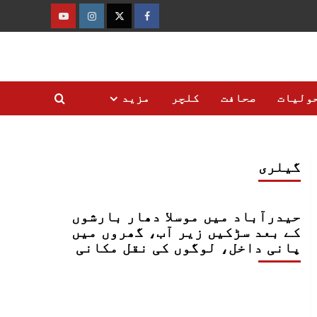
فیس
ٹوئٹر
انسٹاگرام
یوٹیوب
بک
ولیات
صحافت
کلچر
مزید
گیلری
حیدرآباد میں موسلا دھار بارشوں
کے بعد سڑکیں زیر آب، گھروں میں
پانی داخل، لوگوں کی نقل مکانی