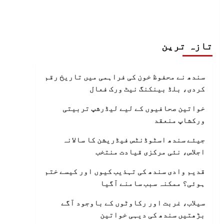
تازہ ترین
سندھ نے محفوظ خون کی فراہمی میں تاریخ رقم
کردی، بلڈ بینکنگ نیٹ ورک فعال
خواتین صحافیوں کے لیے لیڈرشپ تربیتی
ورکشاپ منعقد
جیئے سندھ اسٹوڈنٹس فیڈریشن کا سالانہ
اجلاس، نئی مرکزی قیادت منتخب
قدیم وادی سندھ کی تہذیب کیوں اور کیسے ختم
ہوئی؟ ممکنہ سبب سامنے آگیا
سیلاب، غربت اور رکاوٹوں کے باوجود آگے
بڑھتیں سندھ کی دیہی خواتین