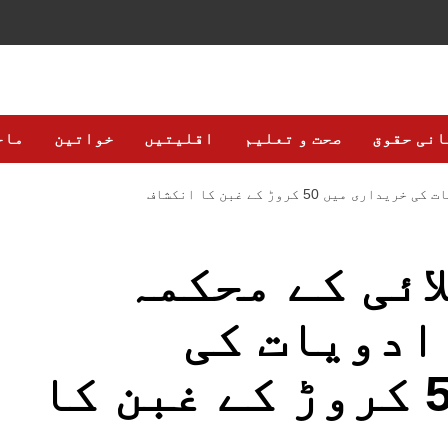
انی حقوق
صحت و تعلیم
اقلیتیں
خواتین
ماح
 50 کروڑ کے غبن کا انکشاف
ائی کے محکمہ
ادویات کی
خریداری میں 50 کروڑ کے غبن کا