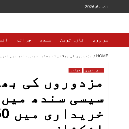
Ski
اگست 6, 2026
t
conten
سر ورق
تازہ ترین
سندھ
جرائم
انس
HOME
مزدوروں کی بھلائی کے محکمہ سیسی سندھ میں ادویات کی خریداری میں
تازہ ترین
جرائم
مزدوروں کی بھل
سیسی سندھ میں 