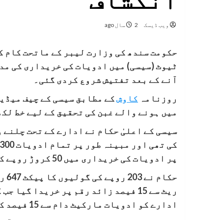
انکشاف
ویب ڈیسک
2 سال ago
حکومت سندھ کی وزارت لیبر کے ماتحت کام 
آنے کے بعد تفتیش شروع کردی گئی۔
روزنامہ
کاوش
کے مطابق سیسی کے چیف میڈیک
میں ہونے والے غبن کی تحقیق کے لیے خط لکھ
سیسی کے اعلیٰ حکام نے ادارے کے تحت چلنے
پر ادویات کی خریداری میں 50 کروڑ روپے کی کرپشن کی گئی۔
حکا
ریٹ سے 15 فیصد زائد رقم پر خریدا گی
ادارے کو ادویات مارکیٹ دام سے 15 فیصد کم دام پر خریدنی ہوتی ہیں۔