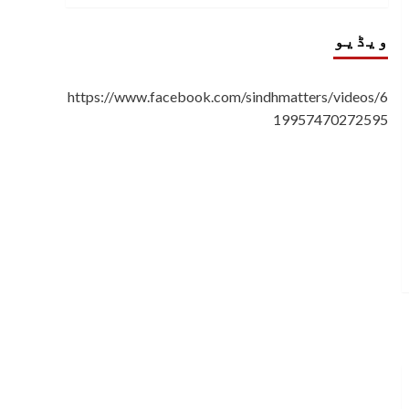
ویڈیو
https://www.facebook.com/sindhmatters/videos/6
19957470272595