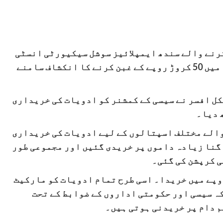
کرنے والے سندھ ایمپلائیز سوشل سیکیورٹی انسٹی
ٹیوٹ (سیسی) میں ادویات کی خریداری کی مد میں 50 کروڑ روپے کے غبن کرنے کا انکشاف سامنے
ل افسر نے سیسی کے کمشنر کو ادویات کی خریداری
 دیا۔
 والے مختلف اسپتالوں کے لیے ادویات کی خریداری
کی تھی اور مبینہ طور پر تمام ادویات 300 گنا زیادہ داموں پر خریدی گئیں اور مجموعی طور
م نے 203 روپے کی گولیوں کا پیکٹ 647 روپے میں خریدا۔ اسی طرح تمام ادویات کو مارکیٹ
ا جب کہ سیسی اور حکومتی اداروں کے ضوابط کے تحت