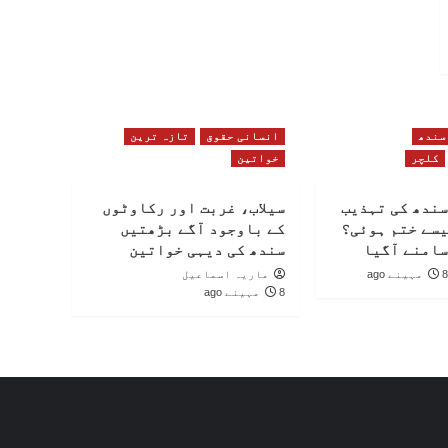
سندھ
انسانی حقوق
تازہ ترین
کلچر
خواتین
سندھ کی تہذیب
سیلاب، غربت اور رکاوٹوں
یسے ختم ہوئی؟
کے باوجود آگے بڑھتیں
سامنے آگیا
سندھ کی دیہی خواتین
8 مہینے ago
ماریہ اسماعیل
8 مہینے ago