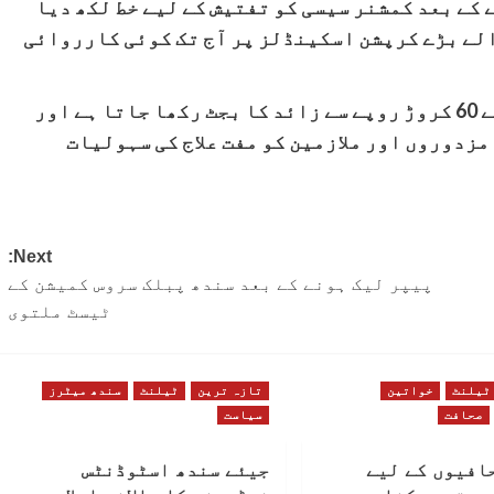
کے بعد کمشنر سیسی کو تفتیش کے لیے خط لکھ دیا
الے بڑے کرپشن اسکینڈلز پر آج تک کوئی کارروائی
سیسی میں سالانہ ادویات کی خریداری کے لیے 60 کروڑ روپے سے زائد کا بجٹ رکھا جاتا ہے اور
زدوروں اور ملازمین کو مفت علاج کی سہولیات
Next:
پیپر لیک ہونے کے بعد سندھ پبلک سروس کمیشن کے
ٹیسٹ ملتوی
ٹیلنٹ
خواتین
تازہ ترین
ٹیلنٹ
سندھ میٹرز
صحافت
سیاست
افیوں کے لیے
جیئے سندھ اسٹوڈنٹس