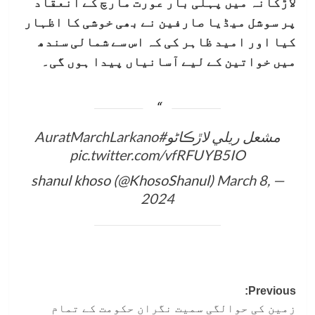
لاڑکانہ میں پہلی بار عورت مارچ کے انعقاد
پر سوشل میڈیا صارفین نے بھی خوشی کا اظہار
کیا اور امید ظاہر کی کہ اس سے شمالی سندھ
میں خواتین کے لیے آسانیاں پیدا ہوں گی۔
مشعل ريلي لاڙڪاڻو
#AuratMarchLarkano
pic.twitter.com/vfRFUYB5IO
March 8,
— shanul khoso (@KhosoShanul)
2024
Post
Previous:
زمین کی حوالگی سمیت نگران حکومت کے تمام