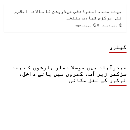
جیئے سندھ اسٹوڈنٹس فیڈریشن کا سالانہ اجلاس،
نئی مرکزی قیادت منتخب
ویب ڈیسک
8 مہینے ago
گیلری
حیدرآباد میں موسلا دھار بارشوں کے بعد
سڑکیں زیر آب، گھروں میں پانی داخل،
لوگوں کی نقل مکانی