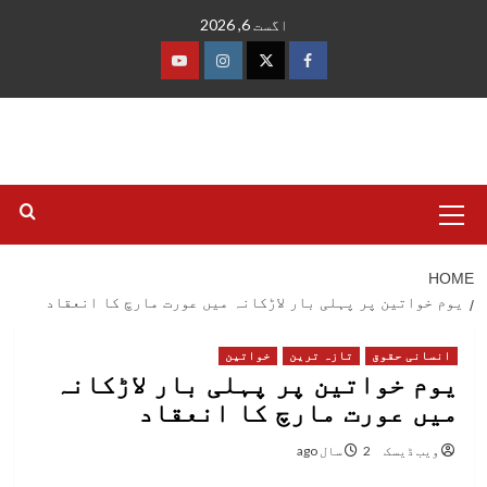
Ski
اگست 6, 2026
t
conten
فیس
ٹوئٹر
انسٹاگرام
یوٹیوب
بک
Primary
Menu
HOME
یوم خواتین پر پہلی بار لاڑکانہ میں عورت مارچ کا انعقاد
انسانی حقوق
تازہ ترین
خواتین
یوم خواتین پر پہلی بار لاڑکانہ
میں عورت مارچ کا انعقاد
ویب ڈیسک
2 سال ago