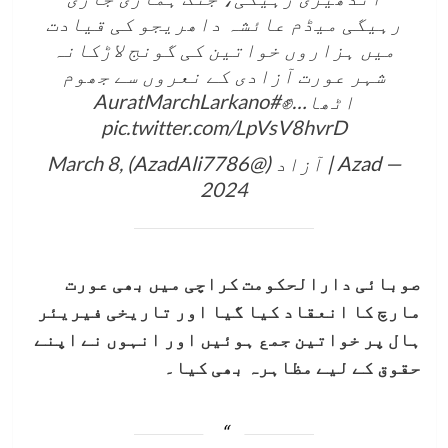
رہیگی میڈم عائشہ داھریجو کی قیادت
میں ہزاروں خواتين کی گونج لاڑکانہ
شہر عورت آزادی کے نعروں سے جھوم
اٹھا…✊
#AuratMarchLarkano
pic.twitter.com/LpVsV8hvrD
— Azad | آزاد (@AzadAli7786)
March 8,
2024
صوبائی دارالحکومت کراچی میں بھی عورت
مارچ کا انعقاد کیا گیا اور تاریخی فیریئر
ہال پر خواتین جمع ہوئیں اور انہوں نے اپنے
حقوق کے لیے مظاہرہ بھی کیا۔