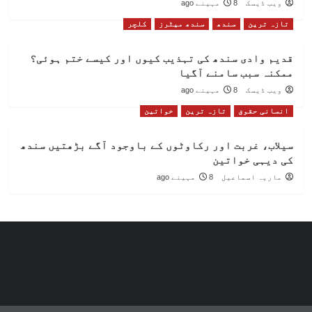
ویب ڈیسک
8 مہینے ago
تازہ ترین
سندھ
سندھ میٹرز
کلچر
قدیم وادی سندھ کی تہذیب کیوں اور کیسے ختم ہوئی؟
ممکنہ سبب سامنے آگیا
ویب ڈیسک
8 مہینے ago
انسانی حقوق
تازہ ترین
خواتین
سیلاب، غربت اور رکاوٹوں کے باوجود آگے بڑھتیں سندھ
کی دیہی خواتین
ماریہ اسماعیل
8 مہینے ago