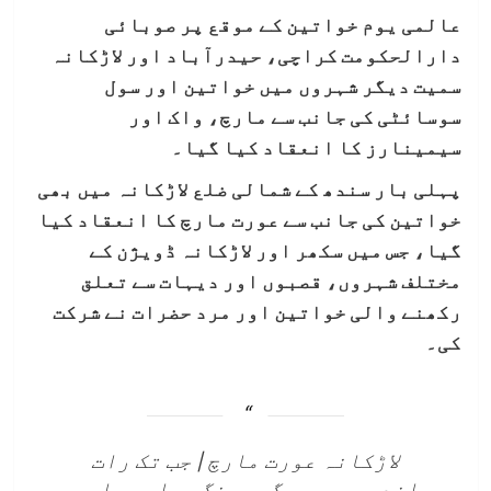
عالمی یوم خواتین کے موقع پر صوبائی
دارالحکومت کراچی، حیدرآباد اور لاڑکانہ
سمیت دیگر شہروں میں خواتین اور سول
سوسائٹی کی جانب سے مارچ، واک اور
سیمینارز کا انعقاد کیا گیا۔
پہلی بار سندھ کے شمالی ضلع لاڑکانہ میں بھی
خواتین کی جانب سے عورت مارچ کا انعقاد کیا
گیا، جس میں سکھر اور لاڑکانہ ڈویژن کے
مختلف شہروں، قصبوں اور دیہات سے تعلق
رکھنے والی خواتین اور مرد حضرات نے شرکت
کی۔
لاڑکانہ عورت مارچ | جب تک رات
اندھیری رہیگی، جنگ ہماری جاری