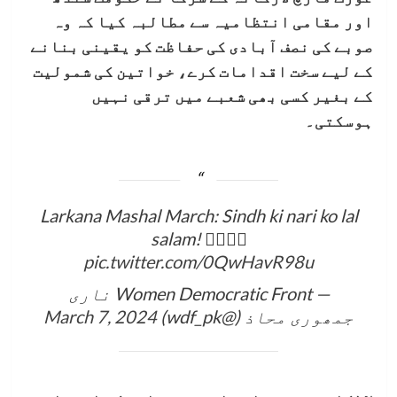
اور مقامی انتظامیہ سے مطالبہ کیا کہ وہ
صوبے کی نصف آبادی کی حفاظت کو یقینی بنانے
کے لیے سخت اقدامات کرے، خواتین کی شمولیت
کے بغیر کسی بھی شعبے میں ترقی نہیں
ہوسکتی۔
Larkana Mashal March: Sindh ki nari ko lal
salam! ✊🏼❤️‍🔥
pic.twitter.com/0QwHavR98u
— Women Democratic Front ناری
جمھوری محاذ (@wdf_pk)
March 7, 2024