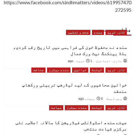
https://www.facebook.com/sindhmatters/videos/619957470
272595
باخبر رہیں
تازہ ترین
سندھ
صحت و تعلیم
سندھ نے محفوظ خون کی فراہمی میں تاریخ رقم کردی،
بلڈ بینکنگ نیٹ ورک فعال
ماریہ اسماعیل
1 مہینہ ago
تازہ ترین
ٹیلنٹ
خواتین
سندھ میٹرز
صحافت
خواتین صحافیوں کے لیے لیڈرشپ تربیتی ورکشاپ
منعقد
ویب ڈیسک
6 مہینے ago
تازہ ترین
ٹیلنٹ
سندھ میٹرز
سیاست
جیئے سندھ اسٹوڈنٹس فیڈریشن کا سالانہ اجلاس، نئی
مرکزی قیادت منتخب