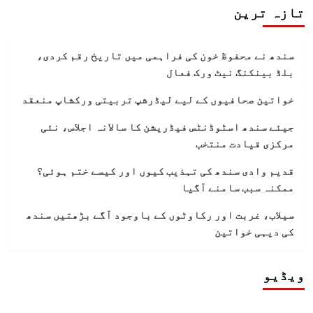
تازہ ترین
سندھ نے محفوظ خون کی فراہمی میں تاریخ رقم کردی،
بلڈ بینکنگ نیٹ ورک فعال
خواتین صحافیوں کے لیے لیڈرشپ تربیتی ورکشاپ منعقد
جیئے سندھ اسٹوڈنٹس فیڈریشن کا سالانہ اجلاس، نئی
مرکزی قیادت منتخب
قدیم وادی سندھ کی تہذیب کیوں اور کیسے ختم ہوئی؟
ممکنہ سبب سامنے آگیا
سیلاب، غربت اور رکاوٹوں کے باوجود آگے بڑھتیں سندھ
کی دیہی خواتین
ویڈیو