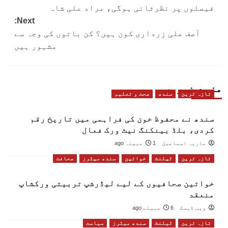
navigation
فیصلوں پر نظرثانی ہوگی، مراد علی شاہ
Next:
آصف علی زرداری کون ہیں؟ کن باتوں کی وجہ سے
مشہور ہیں
مزید خبریں
تازہ ترین
سندھ
صحت و تعلیم
سندھ نے محفوظ خون کی فراہمی میں تاریخ رقم
کردی، بلڈ بینکنگ نیٹ ورک فعال
ماریہ اسماعیل
1 مہینہ ago
تازہ ترین
ٹیلنٹ
خواتین
سندھ میٹرز
صحافت
خواتین صحافیوں کے لیے لیڈرشپ تربیتی ورکشاپ
منعقد
ویب ڈیسک
6 مہینے ago
تازہ ترین
ٹیلنٹ
سندھ میٹرز
سیاست