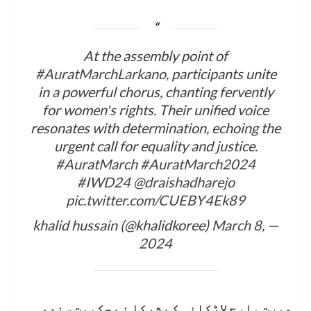
At the assembly point of
#AuratMarchLarkano
, participants unite
in a powerful chorus, chanting fervently
for women's rights. Their unified voice
resonates with determination, echoing the
urgent call for equality and justice.
#AuratMarch
#AuratMarch2024
#IWD24
@draishadharejo
pic.twitter.com/CUEBY4Ek89
March 8,
— khalid hussain (@khalidkoree)
2024
عورت مارچ لاڑکانہ کے شرکا نے حکومت سندھ