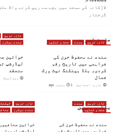
Post
لاڑکانہ کی مسجد میں بچے سے ریپ کرنے والا ملز
navigation
گرفتار
تازہ ترین
مزید خبریں
تازہ ترین
سندھ
صحت و تعلیم
سندھ میٹرز
سندھ نے محفوظ خون کی
خواتین صح
فراہمی میں تاریخ رقم
لیڈرشپ تر
کردی، بلڈ بینکنگ نیٹ ورک
منعقد
فعال
ویب ڈیسک
ماریہ اسماعیل
1 مہینہ ago
تازہ ترین
سندھ
تازہ ترین
ٹیلنٹ
باخبر رہیں
صحت و تعلیم
سندھ میٹرز
صحافت
سندھ نے محفوظ خون کی
خواتین صحافیوں 
فراہمی میں تاریخ رقم
لیڈرشپ تربیتی 