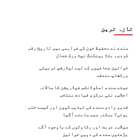
تازہ ترین
سندھ نے محفوظ خون کی فراہمی میں تاریخ رقم
کردی، بلڈ بینکنگ نیٹ ورک فعال
خواتین صحافیوں کے لیے لیڈرشپ تربیتی
ورکشاپ منعقد
جیئے سندھ اسٹوڈنٹس فیڈریشن کا سالانہ
اجلاس، نئی مرکزی قیادت منتخب
قدیم وادی سندھ کی تہذیب کیوں اور کیسے ختم
ہوئی؟ ممکنہ سبب سامنے آگیا
سیلاب، غربت اور رکاوٹوں کے باوجود آگے
بڑھتیں سندھ کی دیہی خواتین