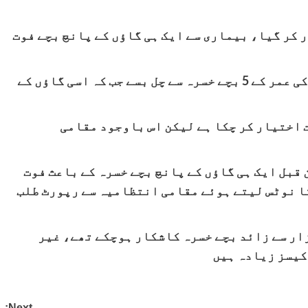
 کر گیا، بیماری سے ایک ہی گاؤں کے پانچ بچے فوت
ضلع سکھر کے گوٹھ لال مشائخ میں 4 سے 5 سال کی عمر کے 5 بچے خسرہ سے چل بسے جب کہ اسی گاؤں کے
ت اختیار کر چکا ہے لیکن اس باوجود مقامی
 قبل ایک ہی گاؤں کے پانچ بچے خسرہ کے باعث فوت
کا نوٹس لیتے ہوئے مقامی انتظامیہ سے رپورٹ طلب
 میں مارچ کے اختتام تک صوبے میں 3 ہزار سے زائد بچے خسرہ کاشکار ہوچکے تھے، غیر
کیسز زیادہ ہیں
Next: