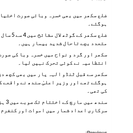
ضلع سکھر میں بھی خسرہ وبائی صورت اختیار
ہوگئے۔
متعدد بچے تاحال شدید بیمار ہیں۔
سکھر اور گرد و نواح میں خسرہ وبا کی صور
انتظامیہ نے کوئی تحرک نہیں لیا۔
سکھر سے قبل ٹنڈو الہہ یار میں بھی کچھ دن
ہوگئے تھے اور وزیر اعلیٰ سندھ نے واقعے 
کی تھی۔
سندھ
سرکاری اعداد شمار میں اموات اور کنفرم 
Previous: