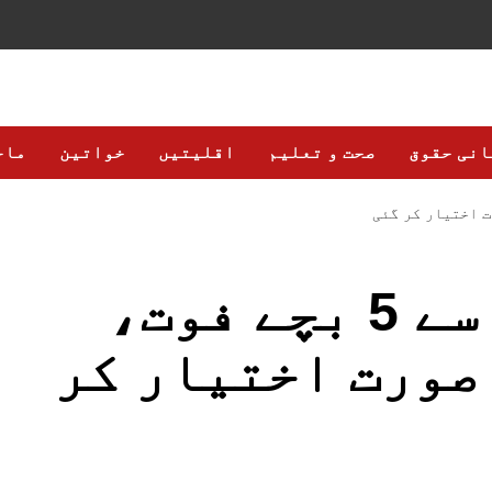
انی حقوق
صحت و تعلیم
اقلیتیں
خواتین
ماح
سکھر میں خسرہ سے 5 بچے فوت،
صورت اختیار کر