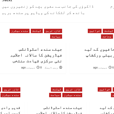
م
ڈاکوؤں کی جانب سے مغوی بچے کو زنجیروں میں
باندھ کر لٹکانے کی ویڈیو پر سندھ برہم
ٹیلنٹ
خواتین
تازہ ترین
ٹیلنٹ
سندھ میٹرز
صحافت
سیاست
افیوں کے لیے
جیئے سندھ اسٹوڈنٹس
بیتی ورکشاپ
فیڈریشن کا سالانہ اجلاس،
نئی مرکزی قیادت منتخب
6 مہینے ago
ویب ڈیسک
8 مہینے ago
خواتین
تازہ ترین
ٹیلنٹ
تازہ ترین
سندھ میٹرز
سیاست
سندھ میٹرز
کے لیے
جیئے سندھ اسٹوڈنٹس
قدیم وادی 
ورکشاپ
فیڈریشن کا سالانہ اجلاس،
کیوں اور ک