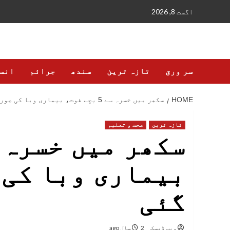
Ski
اگست 8, 2026
t
conten
سر ورق
تازہ ترین
سندھ
جرائم
انس
HOME
سکھر میں خسرہ سے 5 بچے فوت، بیماری وبا کی صورت اختیار کر گئی
تازہ ترین
صحت و تعلیم
بیماری وبا کی 
گئی
ویب ڈیسک
2 سال ago