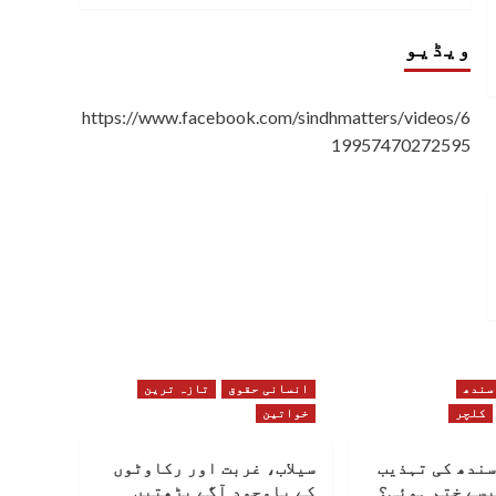
ویڈیو
https://www.facebook.com/sindhmatters/videos/6
19957470272595
سندھ
انسانی حقوق
تازہ ترین
کلچر
خواتین
سندھ کی تہذیب
سیلاب، غربت اور رکاوٹوں
یسے ختم ہوئی؟
کے باوجود آگے بڑھتیں