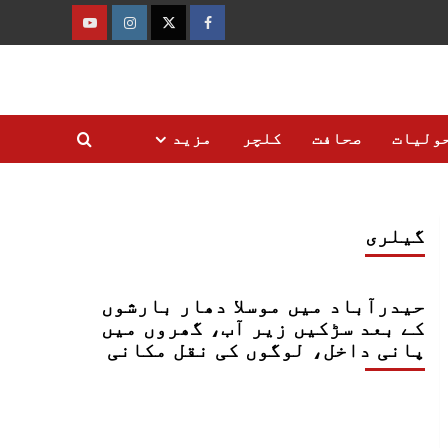
فیس
ٹوئٹر
انسٹاگرام
یوٹیوب
بک
ولیات
صحافت
کلچر
مزید
گیلری
حیدرآباد میں موسلا دھار بارشوں
کے بعد سڑکیں زیر آب، گھروں میں
پانی داخل، لوگوں کی نقل مکانی