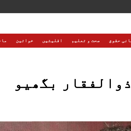
انی حقوق
صحت و تعلیم
اقلیتیں
خواتین
ماح
ذوالفقار بگھیو