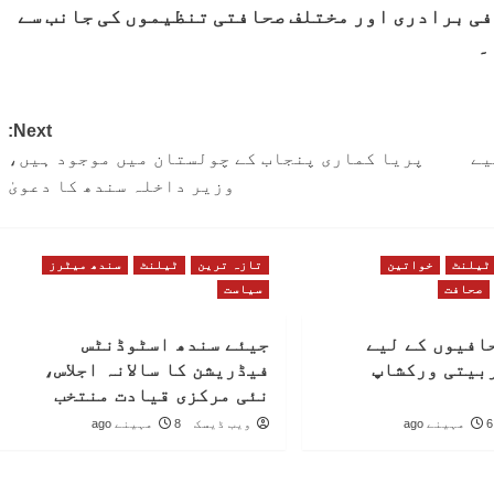
فی برادری اور مختلف صحافتی تنظیموں کی جانب سے
۔
Next:
یے
پریا کماری پنجاب کے چولستان میں موجود ہیں،
وزیر داخلہ سندھ کا دعویٰ
ٹیلنٹ
خواتین
تازہ ترین
ٹیلنٹ
سندھ میٹرز
صحافت
سیاست
افیوں کے لیے
جیئے سندھ اسٹوڈنٹس
بیتی ورکشاپ
فیڈریشن کا سالانہ اجلاس،
نئی مرکزی قیادت منتخب
6 مہینے ago
ویب ڈیسک
8 مہینے ago