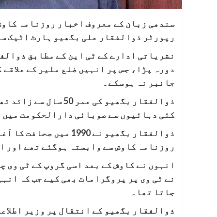
سندھی زبان کے معروف اخبار روزنامہ کاوش 
رپورٹر ذوالفقار علی بگھیو ہارٹ اٹیک سب
دورہ پڑا، جس پر انہیں ضلع ملیر کے علاقے 
جانبر نہ ہوسکے۔
ذوالفقار بگھیو کی عمر
کئی دہائیوں سے صوبائی دارالحکومت میں 
ذوالفقار بگھیو نے 1990 
روزنامہ کاوش سے وابستہ ہوگئے تھے اور انہوں نے ادا
انہوں نے کاوش کے بعد اسی گروپ کے ٹی وی چ
نے ٹی وی پر پروگرامات بھی کیے جب کہ انہ
جاتا تھا۔
ذوالفقار بگھیو کے انتقال پر وزیر اطلاعا