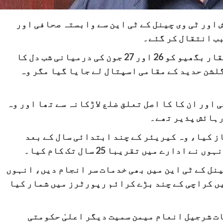
اور ٹی وی چینل کے ٹی این سے وابستہ صحافی اور
ب انتقال کر گئے۔
نشریاتی ادارے کے ٹی این کے مطابق ذوالفقار بگھیو کو 26 اور 27 جون کی درمیانی شب دل کا
گلشن حدید کے مقامی اسپتال لے جایا گیا مگر وہ
 50 سال سے زائد تھی اور ان کا کا اصل تعلق ضلع لاڑکانہ سے تھا اور وہ
رہائش پذیر تھے۔
میں صحافت کا آغاز کیا، وہ کیریئر کے چند ابتدائی سال کے بعد
رے میں تقریبا 25 سال تک کام کیا۔
ینل کے ٹی این میں بھی خدمات سر انجام دیں، انہوں
یں کراچی کے چند بڑے کرائم رپورٹرز میں شمار کیا
ت شرجیل انعام میمن سمیت دیگر اعلیٰ حکومتی