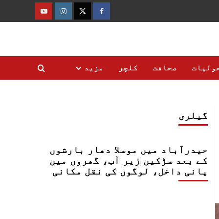
فیس
ٹوئٹر
انسٹاگرام
یوٹیوب
بک
ولیات
صحافت
کلچر
مزید
گیلری
حیدرآباد میں موسلا دھار بارشوں
کے بعد سڑکیں زیر آب، گھروں میں
پانی داخل، لوگوں کی نقل مکانی