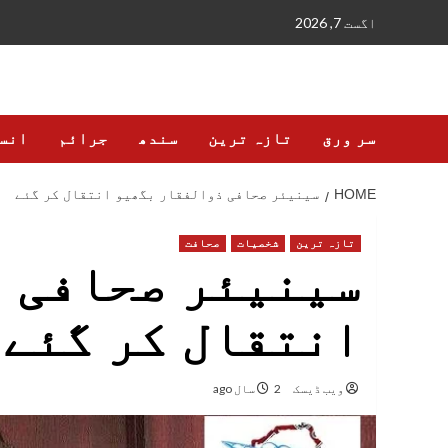
Ski
اگست 7, 2026
t
conten
سر ورق
تازہ ترین
سندھ
جرائم
انس
HOME
سینیئر صحافی ذوالفقار بگھیو انتقال کر گئے
تازہ ترین
شخصیات
صحافت
سینیئر صحافی 
انتقال کر گئے
ویب ڈیسک
2 سال ago