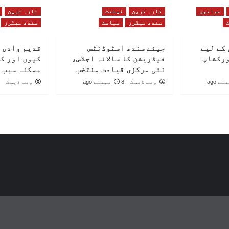
خواتین
تازہ ترین
ٹیلنٹ
تازہ ترین
سندھ میٹرز
سیاست
سندھ میٹرز
کے لیے
جیئے سندھ اسٹوڈنٹس
قدیم وادی 
ورکشاپ
فیڈریشن کا سالانہ اجلاس،
کیوں اور ک
نئی مرکزی قیادت منتخب
ممکنہ سبب 
ویب ڈیسک
8 مہینے ago
ویب ڈیسک