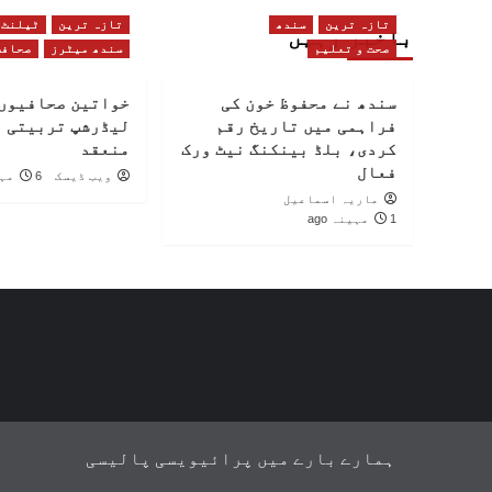
تازہ ترین
سندھ
تازہ ترین
ٹیلنٹ
باخبر رہیں
صحت و تعلیم
سندھ میٹرز
صحافت
سندھ نے محفوظ خون کی
خواتین صحافیوں 
فراہمی میں تاریخ رقم
لیڈرشپ تربیتی 
کردی، بلڈ بینکنگ نیٹ ورک
منعقد
فعال
ویب ڈیسک
6 مہینے ago
ماریہ اسماعیل
1 مہینہ ago
ہمارے بارے میں
پرائیویسی پالیسی