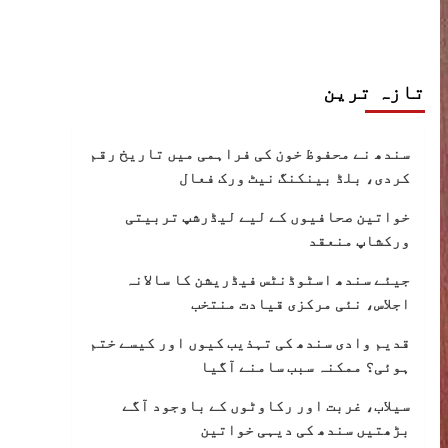
تازہ ترین
سندھ نے محفوظ خون کی فراہمی میں تاریخ رقم
کردی، بلڈ بینکنگ نیٹ ورک فعال
خواتین صحافیوں کے لیے لیڈرشپ تربیتی
ورکشاپ منعقد
جیئے سندھ اسٹوڈنٹس فیڈریشن کا سالانہ
اجلاس، نئی مرکزی قیادت منتخب
قدیم وادی سندھ کی تہذیب کیوں اور کیسے ختم
ہوئی؟ ممکنہ سبب سامنے آگیا
سیلاب، غربت اور رکاوٹوں کے باوجود آگے
بڑھتیں سندھ کی دیہی خواتین