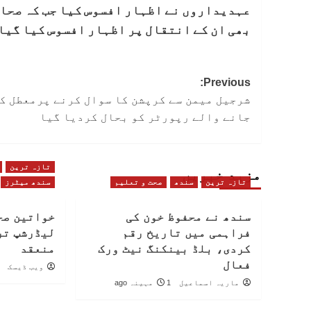
عہدیداروں نے اظہار افسوس کیا جب کہ صحا
بھی ان کے انتقال پر اظہار افسوس کیا گیا
Post
Previous:
شرجیل میمن سے کرپشن کا سوال کرنے پرمعطل ک
navigation
جانے والے رپورٹر کو بحال کردیا گیا
تازہ ترین
مزید خبریں
تازہ ترین
سندھ
صحت و تعلیم
سندھ میٹرز
سندھ نے محفوظ خون کی
خواتین صح
فراہمی میں تاریخ رقم
لیڈرشپ تر
کردی، بلڈ بینکنگ نیٹ ورک
منعقد
فعال
ویب ڈیسک
ماریہ اسماعیل
1 مہینہ ago