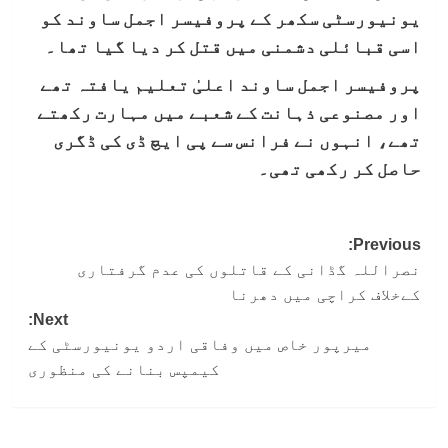
یونیورسٹی سکھر کے پروفیسر اجمل ساوند کو
اسی قبائلی دشمنی میں قتل کر دیا گیا تھا۔
پروفیسر اجمل ساوند اعلیٰ تعلیم یافتہ تھے
اور مصنوعی ذہانت کے شعبے میں مہارت رکھتے
تھے، انہوں نے فرانس سے پی ایچ ڈی کی ڈگری
حاصل کر رکھی تھی۔
Post
Previous:
نصراللہ گڈانی کے قاتلوں کی عدم گرفتاری
navigation
کےخلاف کراچی میں دھرنا
Next:
میرپور خاص میں وفاقی اردو یونیورسٹی کے
کیمپس بنانے کی منظوری