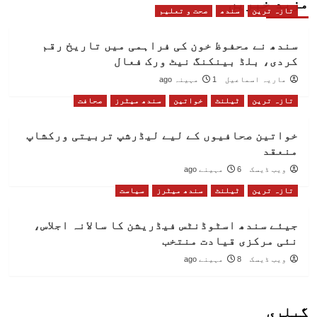
مزید خبریں
تازہ ترین
سندھ
صحت و تعلیم
سندھ نے محفوظ خون کی فراہمی میں تاریخ رقم
کردی، بلڈ بینکنگ نیٹ ورک فعال
ماریہ اسماعیل
1 مہینہ ago
تازہ ترین
ٹیلنٹ
خواتین
سندھ میٹرز
صحافت
خواتین صحافیوں کے لیے لیڈرشپ تربیتی ورکشاپ
منعقد
ویب ڈیسک
6 مہینے ago
تازہ ترین
ٹیلنٹ
سندھ میٹرز
سیاست
جیئے سندھ اسٹوڈنٹس فیڈریشن کا سالانہ اجلاس،
نئی مرکزی قیادت منتخب
ویب ڈیسک
8 مہینے ago
گیلری