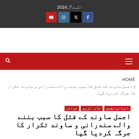
Ski
اگست 7, 2026
t
conten
فیس
ٹوئٹر
انسٹاگرام
یوٹیوب
بک
Primary
Menu
HOME
اجمل ساوند کے قتل کا سبب بننے والے سندرانی و ساوند تکرار
کا جرگہ کردیا گیا
انسانی حقوق
تازہ ترین
جرائم
اجمل ساوند کے قتل کا سبب بننے
والے سندرانی و ساوند تکرار کا
جرگہ کردیا گیا