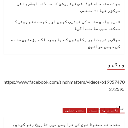
جیئے سندھ اسٹوڈنٹس فیڈریشن کا سالانہ اجلاس، نئی
مرکزی قیادت منتخب
قدیم وادی سندھ کی تہذیب کیوں اور کیسے ختم ہوئی؟
ممکنہ سبب سامنے آگیا
سیلاب، غربت اور رکاوٹوں کے باوجود آگے بڑھتیں سندھ
کی دیہی خواتین
ویڈیو
https://www.facebook.com/sindhmatters/videos/619957470
272595
باخبر رہیں
تازہ ترین
سندھ
صحت و تعلیم
سندھ نے محفوظ خون کی فراہمی میں تاریخ رقم کردی،