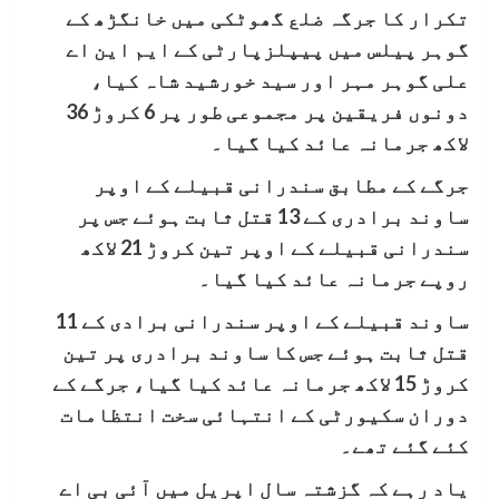
تکرار کا جرگہ ضلع گھوٹکی میں خانگڑھ کے
گوہر پیلس میں پیپلزپارٹی کے ایم این اے
علی گوہر مہر اور سید خورشید شاہ کیا،
دونوں فریقین پر مجموعی طور پر 6 کروڑ 36
لاکھ جرمانہ عائد کیا گیا۔
جرگے کے مطابق سندرانی قبیلے کے اوپر
ساوند برادری کے 13 قتل ثابت ہوئے جس پر
سندرانی قبیلے کے اوپر تین کروڑ 21 لاکھ
روپے جرمانہ عائد کیا گیا۔
ساوند قبیلے کے اوپر سندرانی برادی کے 11
قتل ثابت ہوئے جس کا ساوند برادری پر تین
کروڑ 15 لاکھ جرمانہ عائد کیا گیا، جرگے کے
دوران سکیورٹی کے انتہائی سخت انتظامات
کئے گئے تھے۔
یاد رہے کہ گزشتہ سال اپریل میں آئی بی اے