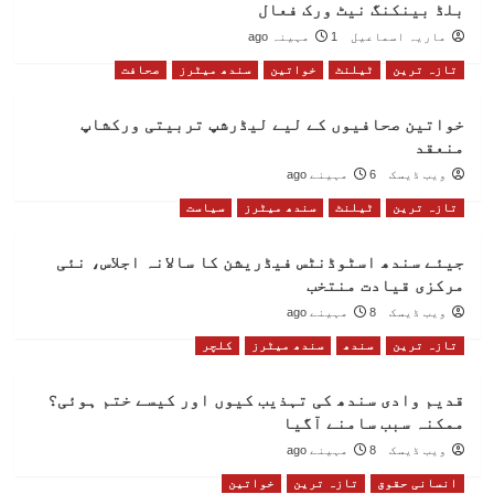
بلڈ بینکنگ نیٹ ورک فعال
ماریہ اسماعیل
1 مہینہ ago
تازہ ترین
ٹیلنٹ
خواتین
سندھ میٹرز
صحافت
خواتین صحافیوں کے لیے لیڈرشپ تربیتی ورکشاپ
منعقد
ویب ڈیسک
6 مہینے ago
تازہ ترین
ٹیلنٹ
سندھ میٹرز
سیاست
جیئے سندھ اسٹوڈنٹس فیڈریشن کا سالانہ اجلاس، نئی
مرکزی قیادت منتخب
ویب ڈیسک
8 مہینے ago
تازہ ترین
سندھ
سندھ میٹرز
کلچر
قدیم وادی سندھ کی تہذیب کیوں اور کیسے ختم ہوئی؟
ممکنہ سبب سامنے آگیا
ویب ڈیسک
8 مہینے ago
انسانی حقوق
تازہ ترین
خواتین