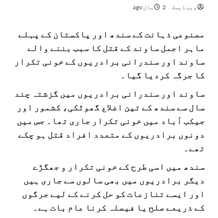
ویب ڈیسک
2 سال ago
مصنوعی ذہانت کے سندھ اور پاکستان کے پہلے
ماہر اجمل ساوند کے قتل کا سبب بننے والے
ساوند اور سندرانی برادریوں کے خونی تکرار
کا جرگہ کردیا گیا۔
ساوند اور سندرانی برادریوں میں گزشتہ چند
سال سے سندھ کے تین اضلاع گھوٹکی، کشمور اور
جیکب آباد میں خونی تکرار جاری تھا۔ جس میں
دونوں برادریوں کے متعدد افراد قتل ہو چکے
تھے۔
سندھ میں اسی طرح کے خونی تکرار و جھگڑے
دیگر برادریوں میں بھی سالوں سے جاری ہیں
اور ایسے تنازعات کو حل کرنے کے لیے جرگوں
کے ذریعے صلح یا فیصلہ کرنا عام بات ہے۔