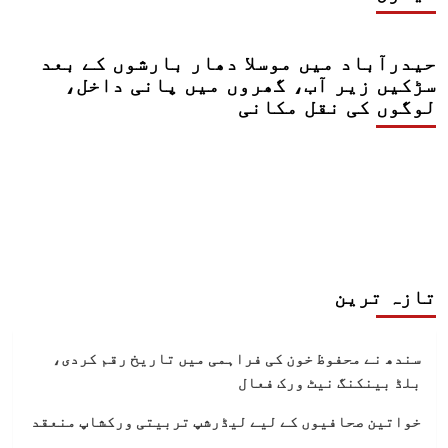
حیدرآباد میں موسلا دھار بارشوں کے بعد
سڑکیں زیر آب، گھروں میں پانی داخل،
لوگوں کی نقل مکانی
تازہ ترین
سندھ نے محفوظ خون کی فراہمی میں تاریخ رقم کردی،
بلڈ بینکنگ نیٹ ورک فعال
خواتین صحافیوں کے لیے لیڈرشپ تربیتی ورکشاپ منعقد