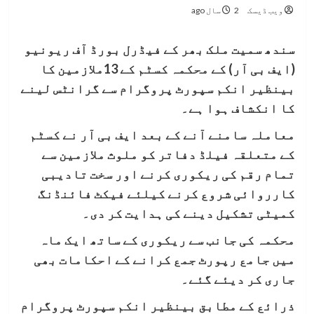
ویب ڈیسک
2 سال ago
سندھ سمیت ملک بھر کے فیڈرل بورڈ آف ریونیو
(ایف بی آر) کے محکمہ کسٹم کے 13ملازمین کا
بینظیر انکم سپورٹ پروگرام سے گرانٹس لینے
کا انکشاف ہوا ہے۔
معاملہ سامنے آنے کے بعد ایف بی آر نے کسٹم
کے متعلقہ فیلڈ دفاتر کو ملوث ملازمین سے
تمام رقم کی ریکوری کرنے اور سخت تادیبی
کارروائی شروع کرنے کیلئے فیکٹ فائنڈنگ
کمیٹی تشکیل دینے کی ہدایت کر دی۔
محکمہ کی جانب سے ریکوری کے ساتھ ایک ماہ
میں جامع رپورٹ جمع کرانے کے احکامات بھی
جاری کر دیئے گئے۔
ذرائع کے مطابق بینظیر انکم سپورٹ پروگرام