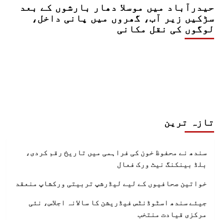
حیدرآباد میں موسلا دھار بارشوں کے بعد
سڑکیں زیر آب، گھروں میں پانی داخل،
لوگوں کی نقل مکانی
تازہ ترین
سندھ نے محفوظ خون کی فراہمی میں تاریخ رقم کردی،
بلڈ بینکنگ نیٹ ورک فعال
خواتین صحافیوں کے لیے لیڈرشپ تربیتی ورکشاپ منعقد
جیئے سندھ اسٹوڈنٹس فیڈریشن کا سالانہ اجلاس، نئی
مرکزی قیادت منتخب