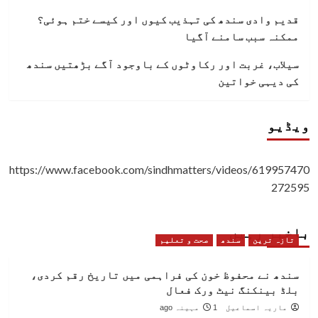
قدیم وادی سندھ کی تہذیب کیوں اور کیسے ختم ہوئی؟
ممکنہ سبب سامنے آگیا
سیلاب، غربت اور رکاوٹوں کے باوجود آگے بڑھتیں سندھ
کی دیہی خواتین
ویڈیو
https://www.facebook.com/sindhmatters/videos/619957470
272595
باخبر رہیں
تازہ ترین
سندھ
صحت و تعلیم
سندھ نے محفوظ خون کی فراہمی میں تاریخ رقم کردی،
بلڈ بینکنگ نیٹ ورک فعال
ماریہ اسماعیل
1 مہینہ ago