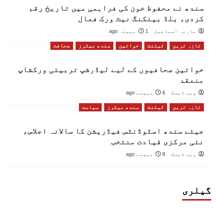
سندھ نے محفوظ خون کی فراہمی میں تاریخ رقم
کردی، بلڈ بینکنگ نیٹ ورک فعال
ماریہ اسماعیل
1 مہینہ ago
تازہ ترین
ٹیلنٹ
خواتین
سندھ میٹرز
صحافت
خواتین صحافیوں کے لیے لیڈرشپ تربیتی ورکشاپ
منعقد
ویب ڈیسک
6 مہینے ago
تازہ ترین
ٹیلنٹ
سندھ میٹرز
سیاست
جیئے سندھ اسٹوڈنٹس فیڈریشن کا سالانہ اجلاس،
نئی مرکزی قیادت منتخب
ویب ڈیسک
8 مہینے ago
گیلری