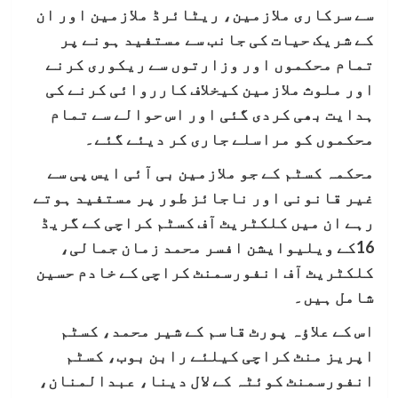
سے سرکاری ملازمین، ریٹائرڈ ملازمین اور ان
کے شریک حیات کی جانب سے مستفید ہونے پر
تمام محکموں اور وزارتوں سے ریکوری کرنے
اور ملوث ملازمین کیخلاف کارروائی کرنے کی
ہدایت بھی کردی گئی اور اس حوالے سے تمام
محکموں کو مراسلے جاری کر دیئے گئے۔
محکمہ کسٹم کے جو ملازمین بی آئی ایس پی سے
غیر قانونی اور ناجائز طور پر مستفید ہوتے
رہے ان میں کلکٹریٹ آف کسٹم کراچی کے گریڈ
16کے ویلیوایشن افسر محمد زمان جمالی،
کلکٹریٹ آف انفورسمنٹ کراچی کے خادم حسین
شامل ہیں۔
اس کے علاؤہ پورٹ قاسم کے شیر محمد، کسٹم
اپریز منٹ کراچی کیلئے رابن بوب، کسٹم
انفورسمنٹ کوئٹہ کے لال دینا، عبدالمنان،