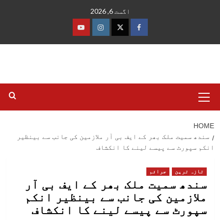
Ski
اگست 6, 2026
t
conten
فیس
ٹوئٹر
انسٹاگرام
یوٹیوب
بک
Primary
Menu
HOME
سندھ سمیت ملک بھر کے ایف بی آر ملازمین کی جانب سے بینظیر
انکم سپورٹ سے پیسے لینے کا انکشاف
تازہ ترین
جرائم
سندھ سمیت ملک بھر کے ایف بی آر
ملازمین کی جانب سے بینظیر انکم
سپورٹ سے پیسے لینے کا انکشاف