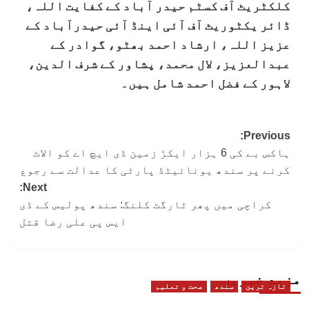
کلکٹریٹ آف کسٹم حیدر آباد کے کفایت اللہ،
ڈائر یکٹوریٹ آف آئی اینڈ آئی حیدرآباد کے
عزیز اللہ، ارشاد احمد بھٹو، گوادر کے
عبدالعزیز، لال محمد، پشاور کے شرف الدین،
لاہور کے فضل احمد شامل ہیں۔
Post
Previous:
ہاکس بے کی 6 ہزار ایکڑ زمین ڈی ایچ اے کو الاٹ
navigation
کرنے پر سندھ یونائیٹڈ پارٹی کا عدالت سے رجوع
Next:
کراچی میں پھر ٹارگٹ کلنگ: سندھ پولیس کے ڈی
ایس پی علی رضا قتل
مزید خبریں
تازہ ترین
سندھ
صحت و تعلیم