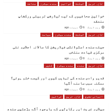
تازہ ترین
ٹیلنٹ
خواتین
سندھ میٹرز
صحافت
خواتین صحافیوں کے لیے لیڈرشپ تربیتی ورکشاپ
منعقد
ویب ڈیسک
6 مہینے ago
تازہ ترین
ٹیلنٹ
سندھ میٹرز
سیاست
جیئے سندھ اسٹوڈنٹس فیڈریشن کا سالانہ اجلاس، نئی
مرکزی قیادت منتخب
ویب ڈیسک
8 مہینے ago
تازہ ترین
سندھ
سندھ میٹرز
کلچر
قدیم وادی سندھ کی تہذیب کیوں اور کیسے ختم ہوئی؟
ممکنہ سبب سامنے آگیا
ویب ڈیسک
8 مہینے ago
انسانی حقوق
تازہ ترین
خواتین
سیلاب، غربت اور رکاوٹوں کے باوجود آگے بڑھتیں سندھ