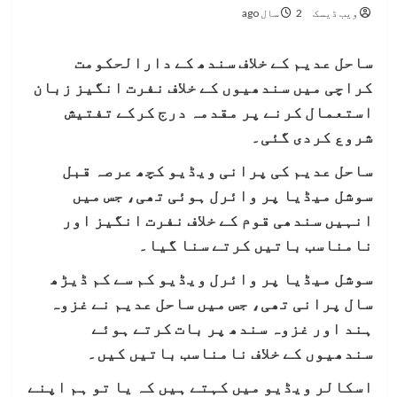
ویب ڈیسک
2 سال ago
ساحل عدیم کے خلاف سندھ کے دارالحکومت
کراچی میں سندھیوں کے خلاف نفرت انگیز زبان
استعمال کرنے پر مقدمہ درج کرکے تفتیش
شروع کردی گئی۔
ساحل عدیم کی پرانی ویڈیو کچھ عرصہ قبل
سوشل میڈیا پر وائرل ہوئی تھی، جس میں
انہیں سندھی قوم کے خلاف نفرت انگیز اور
نامناسب باتیں کرتے سنا گیا۔
سوشل میڈیا پر وائرل ویڈیو کم سے کم ڈیڑھ
سال پرانی تھی، جس میں ساحل عدیم نے غزوہ
ہند اور غزوہ سندھ پر بات کرتے ہوئے
سندھیوں کے خلاف نامناسب باتیں کیں۔
اسکالر ویڈیو میں کہتے ہیں کہ یا تو ہم اپنے