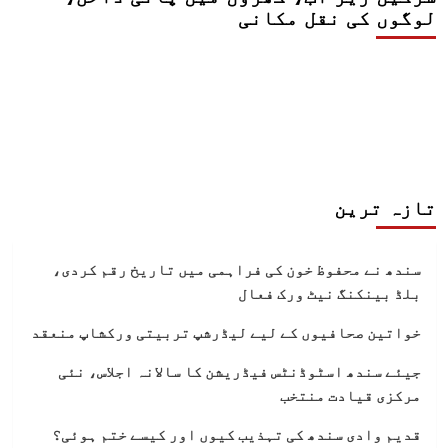
لوگوں کی نقل مکانی
تازہ ترین
سندھ نے محفوظ خون کی فراہمی میں تاریخ رقم کردی،
بلڈ بینکنگ نیٹ ورک فعال
خواتین صحافیوں کے لیے لیڈرشپ تربیتی ورکشاپ منعقد
جیئے سندھ اسٹوڈنٹس فیڈریشن کا سالانہ اجلاس، نئی
مرکزی قیادت منتخب
قدیم وادی سندھ کی تہذیب کیوں اور کیسے ختم ہوئی؟