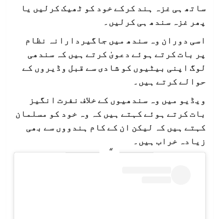
ساتھ ہی غزہ ہند کرکے خود کو ٹھیک کرلیں یا
پھر غزہ سندھ ہی کرلیں۔
اسی دوران وہ سندھ میں جاگیردارانہ نظام
پر بات کرتے ہوئے دعویٰ کرتے ہیں کہ سندھی
لوگ اپنی بیٹیوں کو شادی سے قبل وڈیروں کے
حوالے کرتے ہیں۔
ویڈیو میں وہ سندھیوں کے خلاف نفرت انگیز
بات کرتے ہوئے کہتے ہیں کہ وہ خود کو مسلمان
کہتے ہیں کہ لیکن ان کے کام ہندووں سے بھی
زیادہ خراب ہیں۔