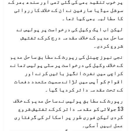
پر خوب تنقید بھی کی گئی تھی اور سندھ بھر کے
سوشل میڈیا صارفین نے ان کے خلاف کارروائی
کا مطالبہ بھی کیا تھا۔
لیکن اب ایک وکیل کی درخواست پر پولیس نے
ساحل عدیم کے خلاف مقدمہ درج کرکے تفتیش
شروع کردی۔
نجی نیوز چینل کی رپورٹ کے مطابق ساحل عدیم
کے خلاف وکیل کی درخواست پر سٹی پولیس تھانے
کراچی میں نفرت انگیز باتیں کرنے اور
اقوام کو آپس میں لڑانے سمیت متعدد دفعات
کے تحت مقدمہ دائر کردیا گیا۔
رپورٹ کے مطابق پولیس نے ساحل عدیم کے خلاف
13 جولائی کو مقدمہ دائر کرکے تفتیش شروع
کردی لیکن فوری طور پر اسکالر کی گرفتاری
عمل نہیں آ سکی۔