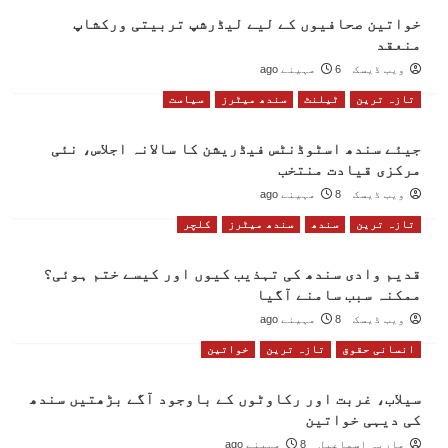
خواتین صحافیوں کے لیے لیڈرشپ تربیتی ورکشاپ
منعقد
ویب ڈیسک
6 مہینے ago
تازہ ترین
ٹیلنٹ
سندھ میٹرز
سیاست
جیئے سندھ اسٹوڈنٹس فیڈریشن کا سالانہ اجلاس، نئی
مرکزی قیادت منتخب
ویب ڈیسک
8 مہینے ago
تازہ ترین
سندھ
سندھ میٹرز
کلچر
قدیم وادی سندھ کی تہذیب کیوں اور کیسے ختم ہوئی؟
ممکنہ سبب سامنے آگیا
ویب ڈیسک
8 مہینے ago
انسانی حقوق
تازہ ترین
خواتین
سیلاب، غربت اور رکاوٹوں کے باوجود آگے بڑھتیں سندھ
کی دیہی خواتین
ماریہ اسماعیل
8 مہینے ago