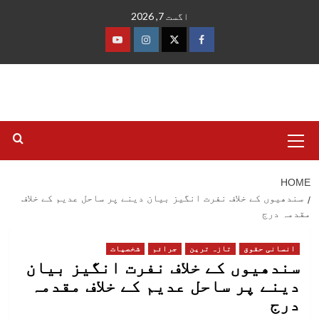
Ski
اگست 7, 2026
t
conten
فیس
ٹوئٹر
انسٹاگرام
یوٹیوب
بک
Primary
Menu
HOME
سندھیوں کے خلاف نفرت انگیز بیان دینے پر ساحل عدیم کے خلاف
مقدمہ درج
انسانی حقوق
تازہ ترین
جرائم
شخصیات
سندھیوں کے خلاف نفرت انگیز بیان
دینے پر ساحل عدیم کے خلاف مقدمہ
درج