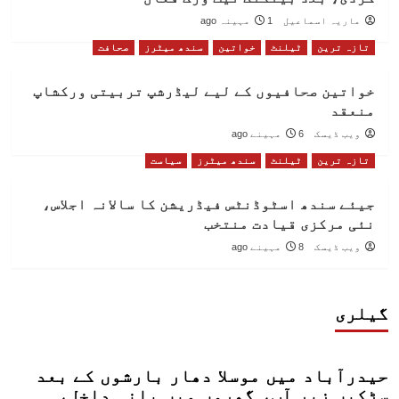
ماریہ اسماعیل
1 مہینہ ago
تازہ ترین
ٹیلنٹ
خواتین
سندھ میٹرز
صحافت
خواتین صحافیوں کے لیے لیڈرشپ تربیتی ورکشاپ
منعقد
ویب ڈیسک
6 مہینے ago
تازہ ترین
ٹیلنٹ
سندھ میٹرز
سیاست
جیئے سندھ اسٹوڈنٹس فیڈریشن کا سالانہ اجلاس،
نئی مرکزی قیادت منتخب
ویب ڈیسک
8 مہینے ago
گیلری
حیدرآباد میں موسلا دھار بارشوں کے بعد
سڑکیں زیر آب، گھروں میں پانی داخل،