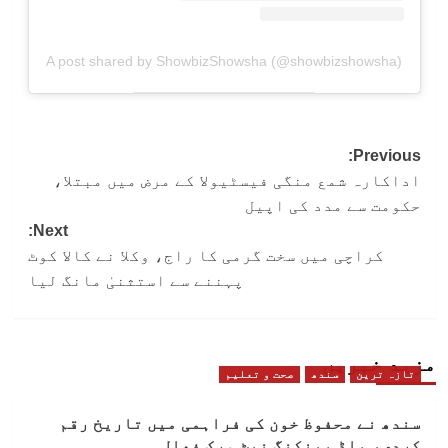
A post shared by ShowbizShowsha (@showbizshowsha)
Post
Previous:
اداکارہ شمع منگی فیسٹیولا کے مرض میں مبتلا،
navigation
حکومت سے مدد کی اپیل
Next:
کراچی میں سخت گرمی کا راج، وکلا نے کالا کوٹ
پہننے سے استثنیٰ مانگ لیا
مزید خبریں
تازہ ترین
سندھ
صحت و تعلیم
سندھ نے محفوظ خون کی فراہمی میں تاریخ رقم
کردی، بلڈ بینکنگ نیٹ ورک فعال