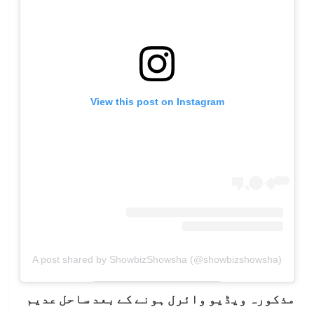
View this post on Instagram
A post shared by ShowbizShowsha (@showbizshowsha)
مذکورہ ویڈیو وائرل ہونے کے بعد ساحل عدیم