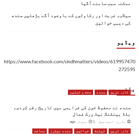
ممکنہ سبب سامنے آگیا
سیلاب، غربت اور رکاوٹوں کے باوجود آگے بڑھتیں سندھ
کی دیہی خواتین
ویڈیو
https://www.facebook.com/sindhmatters/videos/619957470
272595
باخبر رہیں
تازہ ترین
سندھ
صحت و تعلیم
سندھ نے محفوظ خون کی فراہمی میں تاریخ رقم کردی،
بلڈ بینکنگ نیٹ ورک فعال
ماریہ اسماعیل
1 مہینہ ago
تازہ ترین
ٹیلنٹ
خواتین
سندھ میٹرز
صحافت