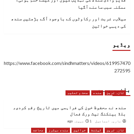
ممکنہ سبب سامنے آگیا
سیلاب، غربت اور رکاوٹوں کے باوجود آگے بڑھتیں سندھ
کی دیہی خواتین
ویڈیو
https://www.facebook.com/sindhmatters/videos/619957470
272595
باخبر رہیں
تازہ ترین
سندھ
صحت و تعلیم
سندھ نے محفوظ خون کی فراہمی میں تاریخ رقم کردی،
بلڈ بینکنگ نیٹ ورک فعال
ماریہ اسماعیل
1 مہینہ ago
تازہ ترین
ٹیلنٹ
خواتین
سندھ میٹرز
صحافت