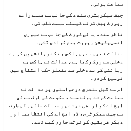
سماعت ہوئی۔
چیف سیکریٹری سندھ کی جانب سے عملدرآمد
رپورٹ پیش کرنے کیلئے مہلت طلب کی۔
ناظر سندھ ہائی کورٹ کی جانب سے عبوری
انسپیکیشن رپورٹ جمع کرادی گئی۔
عدالت نے پہلے ہی ہاکس بے کے رہائشیوں کی بے
دخلی سے روک رکھا ہے، عدالت نے ہاکس بے
رہائشی کی بے دخلی سے متعلق حکم امتناع میں
توسیع کردی۔
اس سے قبل متفرق درخواستوں پر عدالت نے
سماعت کرتے ہوئے سندھ حکومت کی طرف سے ڈی
ایچ اے کو اراضی دینے پر عدالت عالیہ کی طرف
سے چیف سیکرٹری، ڈی ایچ اے کی انتظامیہ اور
دیگر فریقین کو نوٹس جاری کیے تھے۔