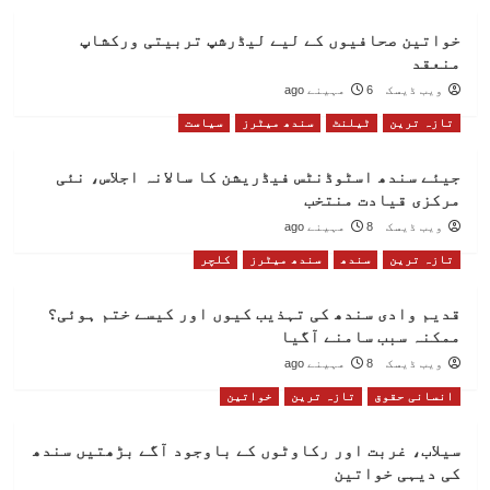
خواتین صحافیوں کے لیے لیڈرشپ تربیتی ورکشاپ
منعقد
ویب ڈیسک
6 مہینے ago
تازہ ترین
ٹیلنٹ
سندھ میٹرز
سیاست
جیئے سندھ اسٹوڈنٹس فیڈریشن کا سالانہ اجلاس، نئی
مرکزی قیادت منتخب
ویب ڈیسک
8 مہینے ago
تازہ ترین
سندھ
سندھ میٹرز
کلچر
قدیم وادی سندھ کی تہذیب کیوں اور کیسے ختم ہوئی؟
ممکنہ سبب سامنے آگیا
ویب ڈیسک
8 مہینے ago
انسانی حقوق
تازہ ترین
خواتین
سیلاب، غربت اور رکاوٹوں کے باوجود آگے بڑھتیں سندھ
کی دیہی خواتین