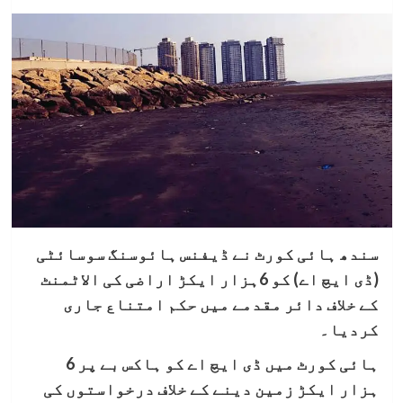
سندھ ہائی کورٹ نے ڈیفنس ہائوسنگ سوسائٹی
(ڈی ایچ اے) کو 6ہزار ایکڑ اراضی کی الاٹمنٹ
کے خلاف دائر مقدمے میں حکم امتناع جاری
کردیا۔
ہائی کورٹ میں ڈی ایچ اے کو ہاکس بے پر 6
ہزار ایکڑ زمین دینے کے خلاف درخواستوں کی