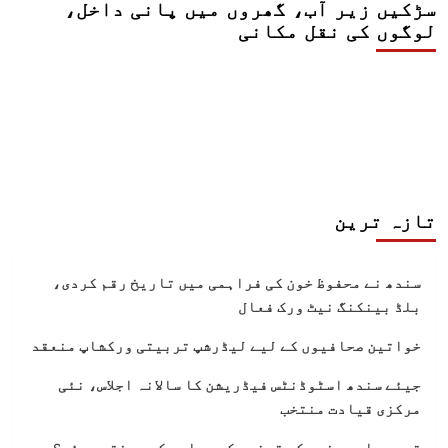
سڑکیں زیر آب، گھروں میں پانی داخل،
لوگوں کی نقل مکانی
تازہ ترین
سندھ نے محفوظ خون کی فراہمی میں تاریخ رقم کردی،
بلڈ بینکنگ نیٹ ورک فعال
خواتین صحافیوں کے لیے لیڈرشپ تربیتی ورکشاپ منعقد
جیئے سندھ اسٹوڈنٹس فیڈریشن کا سالانہ اجلاس، نئی
مرکزی قیادت منتخب
قدیم وادی سندھ کی تہذیب کیوں اور کیسے ختم ہوئی؟