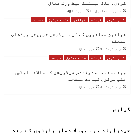
کردی، بلڈ بینکنگ نیٹ ورک فعال
ماریہ اسماعیل
1 مہینہ ago
تازہ ترین
ٹیلنٹ
خواتین
سندھ میٹرز
صحافت
خواتین صحافیوں کے لیے لیڈرشپ تربیتی ورکشاپ
منعقد
ویب ڈیسک
6 مہینے ago
تازہ ترین
ٹیلنٹ
سندھ میٹرز
سیاست
جیئے سندھ اسٹوڈنٹس فیڈریشن کا سالانہ اجلاس،
نئی مرکزی قیادت منتخب
ویب ڈیسک
8 مہینے ago
گیلری
حیدرآباد میں موسلا دھار بارشوں کے بعد