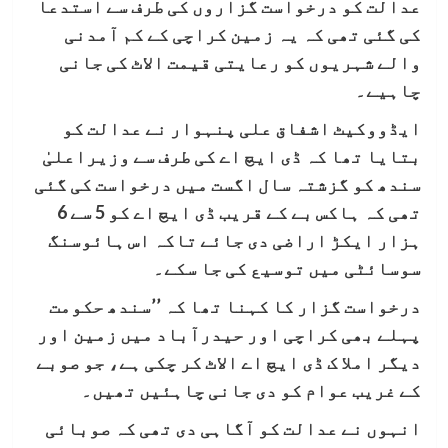
عدالت کو درخواست گزاروں کی طرف سے استدعا
کی گئی تھی کہ یہ زمین کراچی کے کم آمدنی
والے شہریوں کو رعایتی قیمت الاٹ کی جانی
چاہیے۔
ایڈووکیٹ اشفاق علی پنہوار نے عدالت کو
بتایا تھا کہ ڈی ایچ اے کی طرف سے وزیراعلیٰ
سندھ کو گزشتہ سال اگست میں درخواست کی گئی
تھی کہ ہاکس بے کے قریب ڈی ایچ اے کو 5 سے 6
ہزار ایکڑ اراضی دی جائے تاکہ اس ہائوسنگ
سوسائٹی میں توسیع کی جا سکے۔
درخواست گزار کا کہنا تھا کہ ’’سندھ حکومت
پہلے بھی کراچی اور حیدرآباد میں زمین اور
دیگر املا ک ڈی ایچ اے الاٹ کر چکی ہے، جو صوبے
کے غریب عوام کو دی جانی چاہئیں تھیں۔
انہوں نے عدالت کو آگاہی دی تھی کہ صوبائی