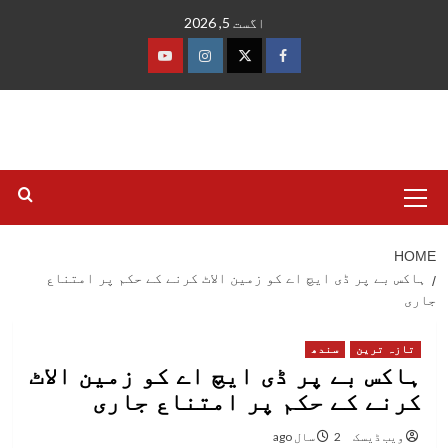
Ski
اگست 5, 2026
t
conten
فیس
ٹوئٹر
انسٹاگرام
یوٹیوب
بک
Primary
Menu
HOME
ہاکس بے پر ڈی ایچ اے کو زمین الاٹ کرنے کے حکم پر امتناع
جاری
تازہ ترین
سندھ
ہاکس بے پر ڈی ایچ اے کو زمین الاٹ
کرنے کے حکم پر امتناع جاری
ویب ڈیسک
2 سال ago