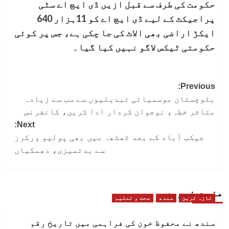
حکومت کی طرف سے قبل ازیں ڈی ایچ اے سٹی
پراجیکٹ کے لیے ڈی ایچ اے کو 11ہزار 640
ایکڑ اراضی بھی الاٹ کی جا چکی ہے، جس پر کوئی
حکومتی ٹیکس لاگو نہیں کیا گیا۔
Post
Previous:
بلوچستان موسمیاتی تبدیلیوں سے سب سے زیادہ
navigation
متاثر خطہ، نوجوان کردار ادا کریں، کانفرنس
Next:
جیکب آباد کے بعد ٹھٹھہ میں بھی پولیو ورکرز
سے بدتمیزی، دھمکیاں
مزید خبریں
تازہ ترین
سندھ
صحت و تعلیم
سندھ نے محفوظ خون کی فراہمی میں تاریخ رقم