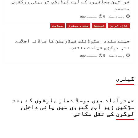
خواتین صحافیوں کے لیے لیڈرشپ تربیتی ورکشاپ
منعقد
ویب ڈیسک
6 مہینے ago
تازہ ترین
ٹیلنٹ
سندھ میٹرز
سیاست
جیئے سندھ اسٹوڈنٹس فیڈریشن کا سالانہ اجلاس،
نئی مرکزی قیادت منتخب
ویب ڈیسک
8 مہینے ago
گیلری
حیدرآباد میں موسلا دھار بارشوں کے بعد
سڑکیں زیر آب، گھروں میں پانی داخل،
لوگوں کی نقل مکانی