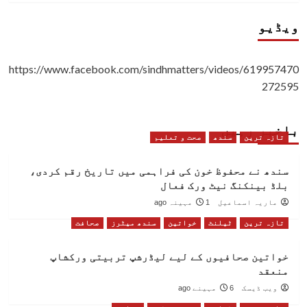
ویڈیو
https://www.facebook.com/sindhmatters/videos/619957470
272595
باخبر رہیں
تازہ ترین
سندھ
صحت و تعلیم
سندھ نے محفوظ خون کی فراہمی میں تاریخ رقم کردی،
بلڈ بینکنگ نیٹ ورک فعال
ماریہ اسماعیل
1 مہینہ ago
تازہ ترین
ٹیلنٹ
خواتین
سندھ میٹرز
صحافت
خواتین صحافیوں کے لیے لیڈرشپ تربیتی ورکشاپ
منعقد
ویب ڈیسک
6 مہینے ago