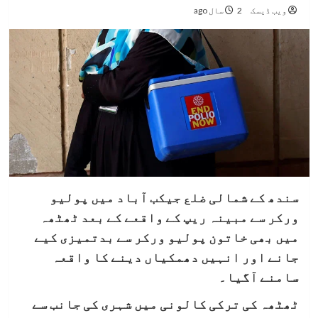
ویب ڈیسک
2 سال ago
سندھ کے شمالی ضلع جیکب آباد میں پولیو
ورکر سے مبینہ ریپ کے واقعے کے بعد ٹھٹھہ
میں بھی خاتون پولیو ورکر سے بدتمیزی کیے
جانے اور انہیں دھمکیاں دینے کا واقعہ
سامنے آگیا۔
ٹھٹھہ کی ترکی کالونی میں شہری کی جانب سے