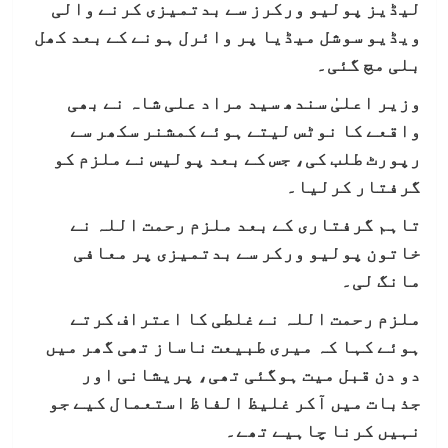
لیڈیز پولیو ورکرز سے بدتمیزی کرنے والی
ویڈیو سوشل میڈیا پر وائرل ہونے کے بعد کھل
بلی مچ گئی۔
وزیر اعلیٰ سندھ سید مراد علی شاہ نے بھی
واقعے کا نوٹس لیتے ہوئے کمشنر سکھر سے
رپورٹ طلب کی، جس کے بعد پولیس نے ملزم کو
گرفتار کرلیا۔
تاہم گرفتاری کے بعد ملزم رحمت اللہ نے
خاتون پولیو ورکر سے بدتمیزی پر معافی
مانگ لی۔
ملزم رحمت اللہ نے غلطی کا اعتراف کرتے
ہوئے کہا کہ میری طبیعت ناساز تھی گھر میں
دو دن قبل میت ہوگئی تھی، پریشانی اور
جذبات میں آکر غلیظ الفاظ استعمال کیے جو
نہیں کرنا چاہیے تھے۔