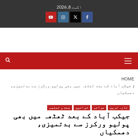
Ski
اگست 8, 2026
t
conten
فیس
ٹوئٹر
انسٹاگرام
یوٹیوب
بک
Primary
Menu
HOME
جیکب آباد کے بعد ٹھٹھہ میں بھی پولیو ورکرز سے بدتمیزی،
دھمکیاں
تازہ ترین
جرائم
خواتین
صحت و تعلیم
جیکب آباد کے بعد ٹھٹھہ میں بھی
پولیو ورکرز سے بدتمیزی،
دھمکیاں