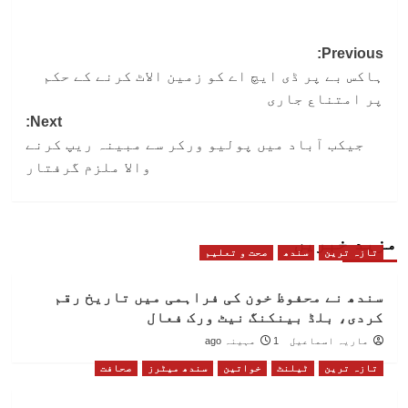
Post
Previous:
ہاکس بے پر ڈی ایچ اے کو زمین الاٹ کرنے کے حکم
navigation
پر امتناع جاری
Next:
جیکب آباد میں پولیو ورکر سے مبینہ ریپ کرنے
والا ملزم گرفتار
مزید خبریں
تازہ ترین
سندھ
صحت و تعلیم
سندھ نے محفوظ خون کی فراہمی میں تاریخ رقم
کردی، بلڈ بینکنگ نیٹ ورک فعال
ماریہ اسماعیل
1 مہینہ ago
تازہ ترین
ٹیلنٹ
خواتین
سندھ میٹرز
صحافت