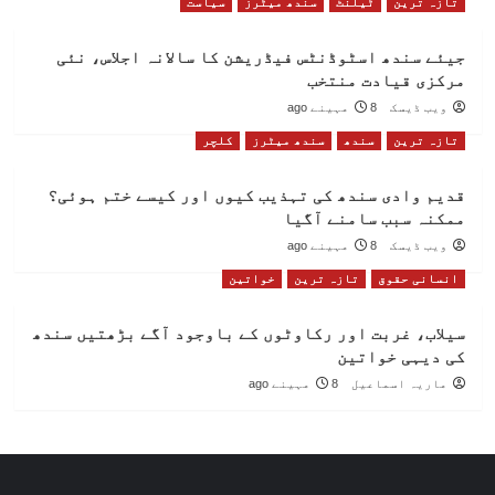
تازہ ترین
ٹیلنٹ
سندھ میٹرز
سیاست
جیئے سندھ اسٹوڈنٹس فیڈریشن کا سالانہ اجلاس، نئی
مرکزی قیادت منتخب
ویب ڈیسک
8 مہینے ago
تازہ ترین
سندھ
سندھ میٹرز
کلچر
قدیم وادی سندھ کی تہذیب کیوں اور کیسے ختم ہوئی؟
ممکنہ سبب سامنے آگیا
ویب ڈیسک
8 مہینے ago
انسانی حقوق
تازہ ترین
خواتین
سیلاب، غربت اور رکاوٹوں کے باوجود آگے بڑھتیں سندھ
کی دیہی خواتین
ماریہ اسماعیل
8 مہینے ago