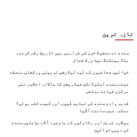
تازہ ترین
سندھ نے محفوظ خون کی فراہمی میں تاریخ رقم کردی،
بلڈ بینکنگ نیٹ ورک فعال
خواتین صحافیوں کے لیے لیڈرشپ تربیتی ورکشاپ منعقد
جیئے سندھ اسٹوڈنٹس فیڈریشن کا سالانہ اجلاس، نئی
مرکزی قیادت منتخب
قدیم وادی سندھ کی تہذیب کیوں اور کیسے ختم ہوئی؟
ممکنہ سبب سامنے آگیا
سیلاب، غربت اور رکاوٹوں کے باوجود آگے بڑھتیں سندھ
کی دیہی خواتین