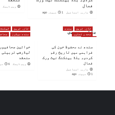
فعال
ویب ڈیسک
ماریہ اسماعیل
1 مہینہ ago
تازہ ترین
سندھ
تازہ ترین
ٹیلنٹ
باخبر رہیں
صحت و تعلیم
سندھ میٹرز
صحافت
سندھ نے محفوظ خون کی
خواتین صحافیوں 
فراہمی میں تاریخ رقم
لیڈرشپ تربیتی 
کردی، بلڈ بینکنگ نیٹ ورک
منعقد
فعال
ویب ڈیسک
6 مہینے ago
ماریہ اسماعیل
1 مہینہ ago