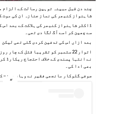
چند دن قبل مبینہ توہین رسالت کے الزام م
شاہنواز کنبھر کی نماز جنازہ ان کی موت ک
ڈاکٹر شاہنواز کنبھر کی ہلاکت کے بعد اس کی
سے چھین کر اسے آگ لگا دی تھی۔
بعد ازاں اس کی تدفین کردی گئی تھی لیکن ا
اتوار 22 ستمبر کو تقریبا قتل کے چا
نے انتہا پسندی کے خلاف احتجاج ریکارڈ ک
بھی ادا کی۔
صوفی گلوکار مانجھی فقیر نے وہاں پہنچ کر