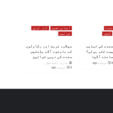
سندھ
انسانی حقوق
تازہ ترین
کلچر
خواتین
سندھ کی تہذیب
سیلاب، غربت اور رکاوٹوں
یسے ختم ہوئی؟
کے باوجود آگے بڑھتیں
سامنے آگیا
سندھ کی دیہی خواتین
8 مہینے ago
ماریہ اسماعیل
8 مہینے ago