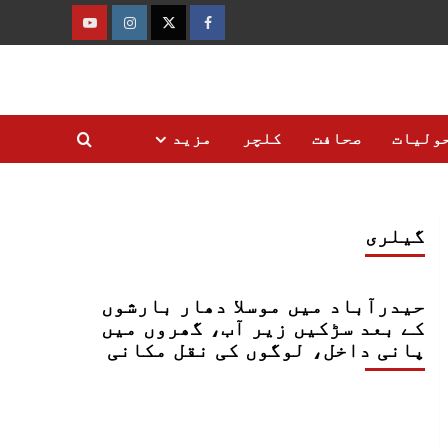
فیس
ٹوئٹر
انسٹاگرام
یوٹیوب
بک
ولیات
صحافت
کلچر
مزید
گیلری
حیدرآباد میں موسلا دھار بارشوں
کے بعد سڑکیں زیر آب، گھروں میں
پانی داخل، لوگوں کی نقل مکانی