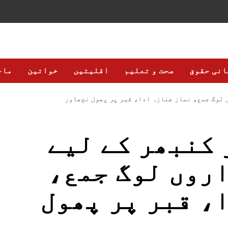
انی حقوق
صحت و تعلیم
اقلیتیں
خواتین
ماح
 لوگ جمع، نماز جنازہ ادا، قبر پر پھول نچھاور
کنبھر کے لیے
روں لوگ جمع،
، قبر پر پھول