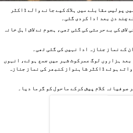
یں پولیس مقابلے میں ہلاک کیے جانے والے ڈاکٹر
ے چند دن بعد ادا کردی گئی۔
 لاش کی بے حرمتی کی گئی تھی، ہجوم نے لاش اہل خانہ
ن کے نماز جنازہ ادا نہیں کی گئی تھی۔
ر روز بعد ہزاروں لوگ عمرکوٹ شہر میں جمع ہوئے، انہوں
رواتے ہوئے ڈاکٹر شاہنواز کنبھر کی نماز جنازہ
 صوفیانہ کلام پیش کرکے ماحول کو گرما دیا۔