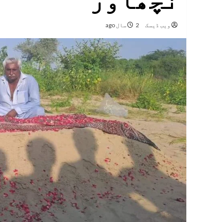
نچھاور
ویب ڈیسک
2 سال ago