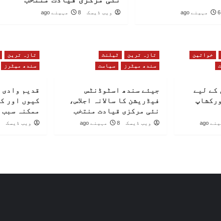
6 مہینے ago
ویب ڈیسک
8 مہینے ago
خواتین
تازہ ترین
ٹیلنٹ
تازہ ترین
سندھ میٹرز
سیاست
سندھ میٹرز
کے لیے
جیئے سندھ اسٹوڈنٹس
قدیم وادی 
ورکشاپ
فیڈریشن کا سالانہ اجلاس،
کیوں اور ک
نئی مرکزی قیادت منتخب
ممکنہ سبب 
ویب ڈیسک
8 مہینے ago
ویب ڈیسک