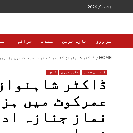
Ski
اگست 6, 2026
t
conten
سر ورق
تازہ ترین
سندھ
جرائم
انس
HOME
ڈاکٹر شاہنواز کنبھر کے لیے عمرکوٹ میں ہزاروں
انسانی حقوق
تازہ ترین
کلچر
ڈاکٹر شاہنواز 
عمرکوٹ میں ہزا
نماز جنازہ ادا