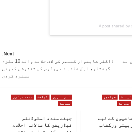
A post shared by
Next:
واروں نے
ڈاکٹر شاہنواز کنبھر کی لاش جلانے والے 10 ملزم
گرفتار، اہل خانہ نے پولیس کی تفتیشی کمیٹی
مسترد کردی
ٹیلنٹ
خواتین
تازہ ترین
ٹیلنٹ
سندھ میٹرز
صحافت
سیاست
افیوں کے لیے
جیئے سندھ اسٹوڈنٹس
بیتی ورکشاپ
فیڈریشن کا سالانہ اجلاس،
نئی مرکزی قیادت منتخب