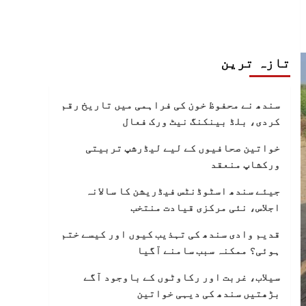
تازہ ترین
سندھ نے محفوظ خون کی فراہمی میں تاریخ رقم
کردی، بلڈ بینکنگ نیٹ ورک فعال
خواتین صحافیوں کے لیے لیڈرشپ تربیتی
ورکشاپ منعقد
جیئے سندھ اسٹوڈنٹس فیڈریشن کا سالانہ
اجلاس، نئی مرکزی قیادت منتخب
قدیم وادی سندھ کی تہذیب کیوں اور کیسے ختم
ہوئی؟ ممکنہ سبب سامنے آگیا
سیلاب، غربت اور رکاوٹوں کے باوجود آگے
بڑھتیں سندھ کی دیہی خواتین