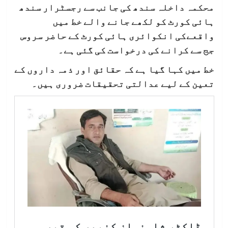
محکمہ داخلہ سندھ کی جانب سے رجسٹرار سندھ
ہائی کورٹ کو لکھے جانے والے خط میں
واقعےکی انکوائری ہائی کورٹ کے حاضر سروس
جج سے کرانے کی درخواست کی گئی ہے۔
خط میں کہا گیا ہے کہ حقائق اور ذمہ داروں کے
تعین کے لیے عدالتی تحقیقات ضروری ہیں۔