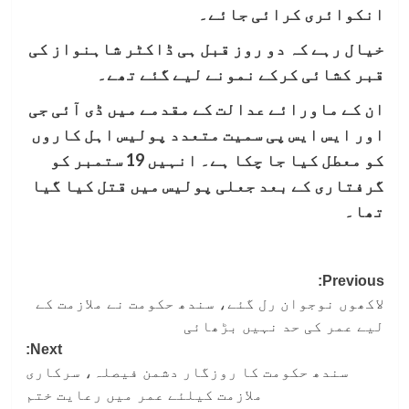
انکوائری کرائی جائے۔
خیال رہے کہ دو روز قبل ہی ڈاکٹر شاہنواز کی
قبر کشائی کرکے نمونے لیے گئے تھے۔
ان کے ماورائے عدالت کے مقدمے میں ڈی آئی جی
اور ایس ایس پی سمیت متعدد پولیس اہل کاروں
کو معطل کیا جا چکا ہے۔ انہیں 19 ستمبر کو
گرفتاری کے بعد جعلی پولیس میں قتل کیا گیا
تھا۔
Post
Previous:
لاکھوں نوجوان رل گئے، سندھ حکومت نے ملازمت کے
navigation
لیے عمر کی حد نہیں بڑھائی
Next:
سندھ حکومت کا روزگار دشمن فیصلہ، سرکاری
ملازمت کیلئے عمر میں رعایت ختم