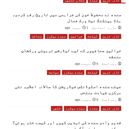
تازہ ترین
سندھ
صحت و تعلیم
سندھ نے محفوظ خون کی فراہمی میں تاریخ رقم کردی،
بلڈ بینکنگ نیٹ ورک فعال
ماریہ اسماعیل
1 مہینہ ago
تازہ ترین
ٹیلنٹ
خواتین
سندھ میٹرز
صحافت
خواتین صحافیوں کے لیے لیڈرشپ تربیتی ورکشاپ
منعقد
ویب ڈیسک
6 مہینے ago
تازہ ترین
ٹیلنٹ
سندھ میٹرز
سیاست
جیئے سندھ اسٹوڈنٹس فیڈریشن کا سالانہ اجلاس، نئی
مرکزی قیادت منتخب
ویب ڈیسک
8 مہینے ago
تازہ ترین
سندھ
سندھ میٹرز
کلچر
قدیم وادی سندھ کی تہذیب کیوں اور کیسے ختم ہوئی؟
ممکنہ سبب سامنے آگیا