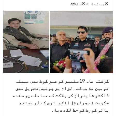
ویب ڈیسک
2 سال ago
گزشتہ ماہ 19 ستمبر کو عمر کوٹ میں مبینہ
توہین مذہب کے الزام پر پولیس تحویل میں
ڈاکٹر شاہنواز کی ہلاکت کے معاملے پر سندھ
حکومت نے جوڈیشل انکوائری کے لیے سندھ
ہائی کورٹ کو خط لکھ دیا۔