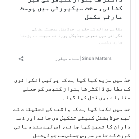
خط میں مزید کہا گیا ہے کہ پولیس انکوائری
کے مطابق ڈاکٹر شاہنواز کنبھر کو جعلی
مقابلے میں قتل کیا گیا۔
خط میں لکھا گیا ہے کہ واقعے کی تحقیقات کے
لیے جوڈیشنل کمیٹی تشکیل دی جائے اور ذمہ
داران کا تعین کیا جائے، اس لیے سندھ ہائی
کورٹ کے حاضر سروس جسٹس سے جوڈیشنل