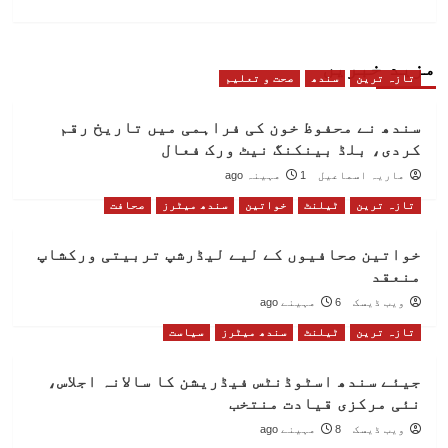
مزید خبریں
تازہ ترین
سندھ
صحت و تعلیم
سندھ نے محفوظ خون کی فراہمی میں تاریخ رقم
کردی، بلڈ بینکنگ نیٹ ورک فعال
ماریہ اسماعیل
1 مہینہ ago
تازہ ترین
ٹیلنٹ
خواتین
سندھ میٹرز
صحافت
خواتین صحافیوں کے لیے لیڈرشپ تربیتی ورکشاپ
منعقد
ویب ڈیسک
6 مہینے ago
تازہ ترین
ٹیلنٹ
سندھ میٹرز
سیاست
جیئے سندھ اسٹوڈنٹس فیڈریشن کا سالانہ اجلاس،
نئی مرکزی قیادت منتخب
ویب ڈیسک
8 مہینے ago