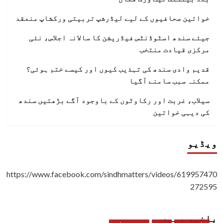
خواتین صحافیوں کے لیے لیڈرشپ تربیتی ورکشاپ منعقد
جیئے سندھ اسٹوڈنٹس فیڈریشن کا سالانہ اجلاس، نئی
مرکزی قیادت منتخب
قدیم وادی سندھ کی تہذیب کیوں اور کیسے ختم ہوئی؟
ممکنہ سبب سامنے آگیا
سیلاب، غربت اور رکاوٹوں کے باوجود آگے بڑھتیں سندھ
کی دیہی خواتین
ویڈیو
https://www.facebook.com/sindhmatters/videos/619957470
272595
باخبر رہیں