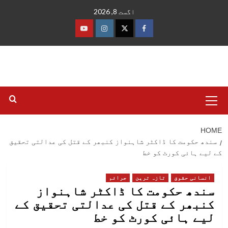
Ski
اگست 8, 2026
t
conten
فیس
ٹوئٹر
انسٹاگرام
یوٹیوب
بک
Primary
Menu
HOME
سندھ حکومت کا ڈاکٹر شاہنواز کنبھر کے قتل کی عدالتی تحقیق
کے لیے ہائی کورٹ کو خط
انسانی حقوق
تازہ ترین
جرائم
سندھ حکومت کا ڈاکٹر شاہنواز
کنبھر کے قتل کی عدالتی تحقیق کے
لیے ہائی کورٹ کو خط