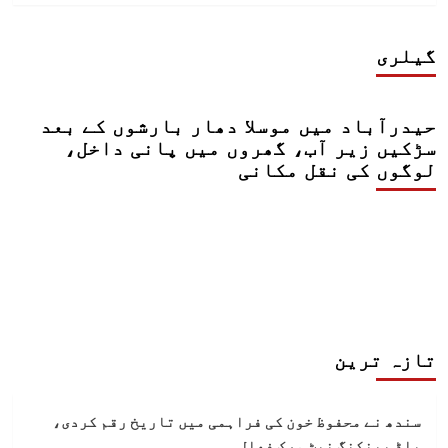
گیلری
حیدرآباد میں موسلا دھار بارشوں کے بعد
سڑکیں زیر آب، گھروں میں پانی داخل،
لوگوں کی نقل مکانی
تازہ ترین
سندھ نے محفوظ خون کی فراہمی میں تاریخ رقم کردی،
بلڈ بینکنگ نیٹ ورک فعال