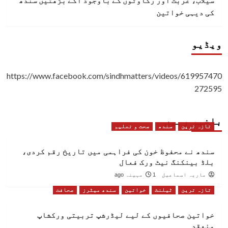
کی دیہی خواتین
ویڈیو
https://www.facebook.com/sindhmatters/videos/619957470
272595
باخبر رہیں
تازہ ترین
سندھ
صحت و تعلیم
سندھ نے محفوظ خون کی فراہمی میں تاریخ رقم کردی،
بلڈ بینکنگ نیٹ ورک فعال
ماریہ اسماعیل
1 مہینہ ago
تازہ ترین
ٹیلنٹ
خواتین
سندھ میٹرز
صحافت
خواتین صحافیوں کے لیے لیڈرشپ تربیتی ورکشاپ
منعقد