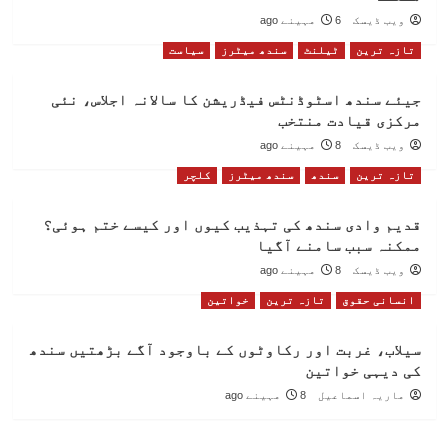
ویب ڈیسک
6 مہینے ago
تازہ ترین
ٹیلنٹ
سندھ میٹرز
سیاست
جیئے سندھ اسٹوڈنٹس فیڈریشن کا سالانہ اجلاس، نئی
مرکزی قیادت منتخب
ویب ڈیسک
8 مہینے ago
تازہ ترین
سندھ
سندھ میٹرز
کلچر
قدیم وادی سندھ کی تہذیب کیوں اور کیسے ختم ہوئی؟
ممکنہ سبب سامنے آگیا
ویب ڈیسک
8 مہینے ago
انسانی حقوق
تازہ ترین
خواتین
سیلاب، غربت اور رکاوٹوں کے باوجود آگے بڑھتیں سندھ
کی دیہی خواتین
ماریہ اسماعیل
8 مہینے ago