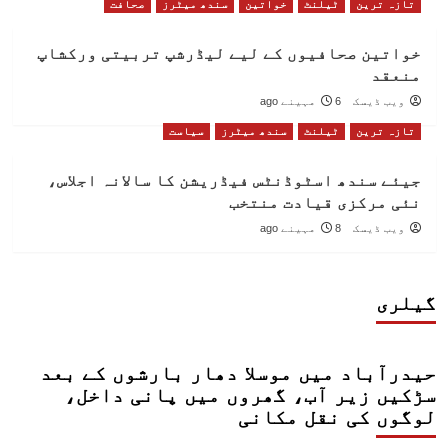
تازہ ترین
ٹیلنٹ
خواتین
سندھ میٹرز
صحافت
خواتین صحافیوں کے لیے لیڈرشپ تربیتی ورکشاپ
منعقد
ویب ڈیسک
6 مہینے ago
تازہ ترین
ٹیلنٹ
سندھ میٹرز
سیاست
جیئے سندھ اسٹوڈنٹس فیڈریشن کا سالانہ اجلاس،
نئی مرکزی قیادت منتخب
ویب ڈیسک
8 مہینے ago
گیلری
حیدرآباد میں موسلا دھار بارشوں کے بعد
سڑکیں زیر آب، گھروں میں پانی داخل،
لوگوں کی نقل مکانی