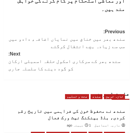
اور معاشی استحکام پر کام کرنے کی خواہش
مند ہیں۔
Post
Previous:
سندھ بھر میں خناق میں نمایاں اضافہ، دادو میں
navigation
سب سے زیادہ بچے انتقال کرگئے
Next:
سندھ بھر کے سرکاری اسکول حلقہ اسمبلی ارکان
کو گود دینے کا سلسلہ جاری
مزید خبریں
تازہ ترین
سندھ
صحت و تعلیم
سندھ نے محفوظ خون کی فراہمی میں تاریخ رقم
کردی، بلڈ بینکنگ نیٹ ورک فعال
ماریہ اسماعیل
1 مہینہ ago