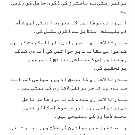
یونیورسٹی سے ماسٹرز کی ڈگری حاصل کر رکھی
ہے
انہوں نے برطانیہ کے معروف انسٹی ٹیوٹ آف
ڈویلپمنٹ اسٹڈیز سے ڈگری مکمل کی۔
سندرتا لاشاری نے صوبائی دارالحکومت کراچی
کے عوامی مقامات پر خواتین کی آبادی کے کم
ہونے اور اس کے معاشی نتائج کے موضوع
پرتحقیق کی۔
سندرتا لاشاری کا تعلق ادبی و سیاسی گھرانے
سے ہے، وہ تاجر مرتضیٰ لاشاری کی بیٹی ہیں۔
سندرتا لاشاری سندھ کے نامور شاعر تاجل
بیوس نواسی ہیں اور مرحوم اسکالر فقیر
محمد لاشاری کی بھتیجی ہیں۔
وہ مستقبل میں خواتین کی فلاح وبہبود ، ترقی