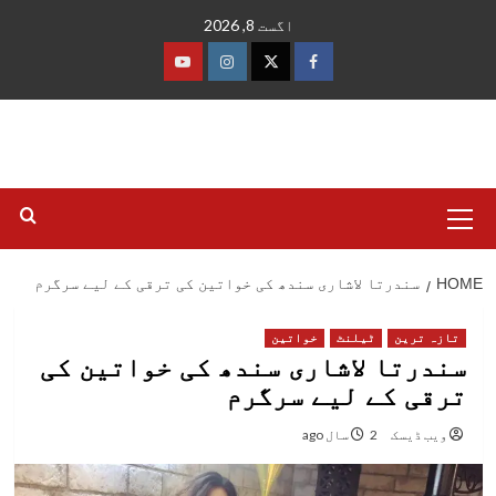
Ski
اگست 8, 2026
t
conten
فیس
ٹوئٹر
انسٹاگرام
یوٹیوب
بک
Primary
Menu
HOME
سندرتا لاشاری سندھ کی خواتین کی ترقی کے لیے سرگرم
تازہ ترین
ٹیلنٹ
خواتین
سندرتا لاشاری سندھ کی خواتین کی
ترقی کے لیے سرگرم
ویب ڈیسک
2 سال ago