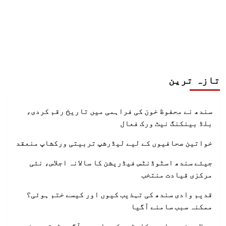
تازہ ترین
سندھ نے محفوظ خون کی فراہمی میں تاریخ رقم کردی،
بلڈ بینکنگ نیٹ ورک فعال
خواتین صحافیوں کے لیے لیڈرشپ تربیتی ورکشاپ منعقد
جیئے سندھ اسٹوڈنٹس فیڈریشن کا سالانہ اجلاس، نئی
مرکزی قیادت منتخب
قدیم وادی سندھ کی تہذیب کیوں اور کیسے ختم ہوئی؟
ممکنہ سبب سامنے آگیا
سیلاب، غربت اور رکاوٹوں کے باوجود آگے بڑھتیں سندھ