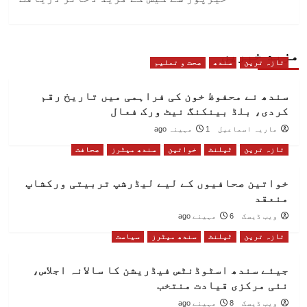
مزید خبریں
تازہ ترین
سندھ
صحت و تعلیم
سندھ نے محفوظ خون کی فراہمی میں تاریخ رقم
کردی، بلڈ بینکنگ نیٹ ورک فعال
ماریہ اسماعیل
1 مہینہ ago
تازہ ترین
ٹیلنٹ
خواتین
سندھ میٹرز
صحافت
خواتین صحافیوں کے لیے لیڈرشپ تربیتی ورکشاپ
منعقد
ویب ڈیسک
6 مہینے ago
تازہ ترین
ٹیلنٹ
سندھ میٹرز
سیاست
جیئے سندھ اسٹوڈنٹس فیڈریشن کا سالانہ اجلاس،
نئی مرکزی قیادت منتخب
ویب ڈیسک
8 مہینے ago