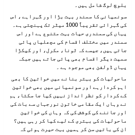
بلوچ لوگ شامل ہیں۔
سونمیانی کا سمندر بہت بڑا اور گہراہے ، اس
کی گہرائی تقریباً 1000 میٹر تک پہنچتی ہے۔
یہاں کی سمندری حیات بہت متنوع ہے اور اس
سمندر میں مختلف اقسام کی مچھلیاں پائی
جاتی ہیں، جیسے کہ ٹونا، مکرل، اور کیکڑا
سمیت دیگر اقسام بھی پائی جاتے ہیں جبکہ
یہاں ڈولفن بھی موجود ہے ۔
ماحولیات کو بہتر بنانے میں خواتین کا بھی
اہم کردارہے اور سونمیانی میں بھی خواتین
کے کردار کو نظر انداز نہیں کیا جا سکتا، ہم
نے وہاں ایک مقامی خاتون نورجہاں سے بات کی
اور جاننے کی کوشش کی کہ وہاں کی خواتین
ماحولیات کی بہتری کے لیے کیا کر رہی ہیں؟
ان کی باتیں سن کر ہمیں بہت حیرت ہوئی کہ