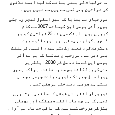
ماحولیات کو بہتر بنانے کے لیے ایسے علاقوں
کی خواتین بھی کسی سے پیچھے نہیں ہیں ۔
نورجہاں نے بتایا کہ میں اسکول ٹیچر رہ چکی
ہوں، آئی یوسی این کیساتھ 2007 سے کام
کررہی ہوں ۔اب تک میں نے 25 خواتین کو جو
ڈام، ۔گوارد، پسنی اور اورماڑو سمیت
دیگرعلاقوں تعلق رکھتی ہیں، انہیں ٹریننگ
بھی دیی ہے ۔نورجہاں نے کہا کہ ہم نے آئی
یوسی این کے ساتھ مل کر 2000 ایکٹرپر
منیگروز لگائے جس سے یہ فائدہ ہواکہ ہمیں
پورا سال جھینگے اورپمیلنٹ جیسی مچھلی
ملتی ہے جویہاں سے ختم ہوچکی تھی ۔
نورجہاں اتنہائی خوشی کے ساتھ یہ بتارہی
تھیں کہ ہم چھ ماہ اتنے جھینگے اورمچھلی
پکڑ کرفروخت کیے ہیں کہ باقی چھ ماہ ہم آرام
سے بسر کرتے ہیں کیونکہ گرمیوں سمندر بہت