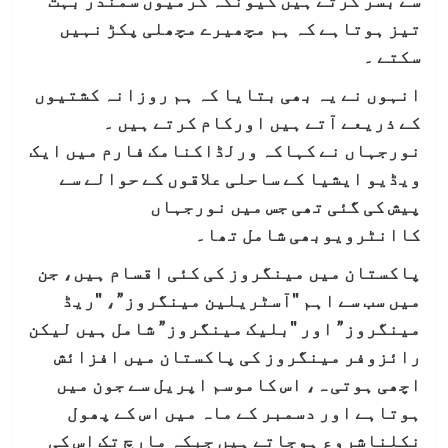
تیز ہوتاہے کہ ہم مچھیرے مچھلی پکڑ نہیں
سکتے ۔
انہوں نے یہ بھی بتایا کہ ہم روزانہ کشتیوں
کے ذریعے آتے ہیں اورکام کرتے ہیں ۔
نورجہاں نے کہاکہ ورلڈاکنامک فارم میں ایک
ویڈیو ایشیا کے ساحلی علاقوں کے حوالے سے
پیش کی گئی تھی جس میں نورجہاں
کاانٹرویوبھی شامل تھا۔
پاکستان میں مینگروز کی کئی اقسام ہیں، جن
میں سب سے اہم "آسٹریلین مینگروز”، "ریڈ
مینگروز” اور "بلیک مینگروز” شامل ہیں لیکن
رائزوفر مینگروز کی پاکستان میں افزائش
اچھی ہوتی ہ، اس کاموسم اپریل سے جون میں
ہوتاہے اور دسمبر کے ماہ میں اس کے پھول
نکلناشروع ہوجاتے ہیں جبکہ مارچ تک اس کی