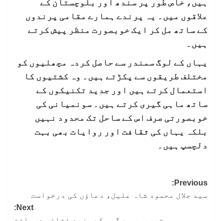
ہیں، خاص طور پر سندھ اور بلوچستان کے
علاقوں میں۔ یہ پرندے ہمارے مقامی پرندوں
کے ساتھ مل کر ایک خوبصورت منظر پیش کرتے
ہیں۔
یہاں کے لوگ سمندر سے حاصل کردہ مچھلیوں کو
مختلف طریقوں سے پکڑتے ہیں۔ وہ کشتیوں کا
استعمال کرتے ہیں اور جدید تکنیکوں کے
ساتھ ماہی گیری کرتے ہیں۔ سونمیانی کی
خوبصورتی صرف اس کے ساحل تک محدود نہیں
بلکہ یہاں کی ثقافت اور روایات بھی بہت
دلچسپ ہیں۔
Post
Previous:
سید جلال محمود شاہ علیل، دعاؤں کی درخواست
navigation
Next:
خیرپور سے گیس کے مزید ذخائر دریافت