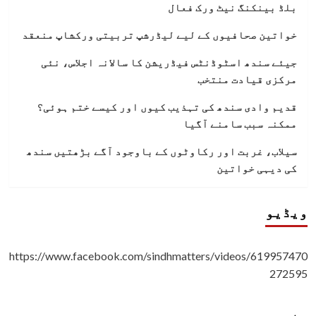
بلڈ بینکنگ نیٹ ورک فعال
خواتین صحافیوں کے لیے لیڈرشپ تربیتی ورکشاپ منعقد
جیئے سندھ اسٹوڈنٹس فیڈریشن کا سالانہ اجلاس، نئی
مرکزی قیادت منتخب
قدیم وادی سندھ کی تہذیب کیوں اور کیسے ختم ہوئی؟
ممکنہ سبب سامنے آگیا
سیلاب، غربت اور رکاوٹوں کے باوجود آگے بڑھتیں سندھ
کی دیہی خواتین
ویڈیو
https://www.facebook.com/sindhmatters/videos/619957470
272595