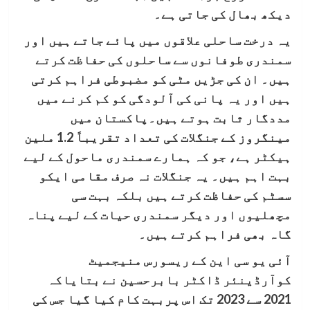
دیکھ بھال کی جاتی ہے۔
یہ درخت ساحلی علاقوں میں پائے جاتے ہیں اور
سمندری طوفانوں سے ساحلوں کی حفاظت کرتے
ہیں۔ ان کی جڑیں مٹی کو مضبوطی فراہم کرتی
ہیں اور یہ پانی کی آلودگی کو کم کرنے میں
مددگار ثابت ہوتے ہیں۔پاکستان میں
مینگروز کے جنگلات کی تعداد تقریباً 1.2 ملین
ہیکٹر ہے، جو کہ ہمارے سمندری ماحول کے لیے
بہت اہم ہیں۔ یہ جنگلات نہ صرف مقامی ایکو
سسٹم کی حفاظت کرتے ہیں بلکہ بہت سی
مچھلیوں اور دیگر سمندری حیات کے لیے پناہ
گاہ بھی فراہم کرتے ہیں۔
آئی یو سی این کے ریسورس منیجمیٹ
کوآرڈینئر ڈاکٹر بابرحسین نے بتایاکہ
2021 سے 2023 تک اس پربہت کام کیا گیا جس کی