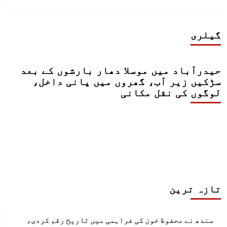
گیلری
حیدرآباد میں موسلا دھار بارشوں کے بعد
سڑکیں زیر آب، گھروں میں پانی داخل،
لوگوں کی نقل مکانی
تازہ ترین
سندھ نے محفوظ خون کی فراہمی میں تاریخ رقم کردی،