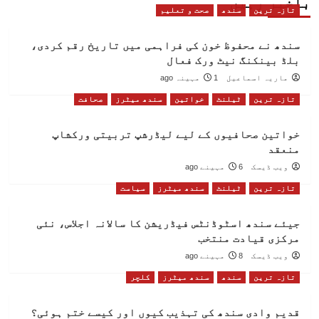
باخبر رہیں
تازہ ترین
سندھ
صحت و تعلیم
سندھ نے محفوظ خون کی فراہمی میں تاریخ رقم کردی،
بلڈ بینکنگ نیٹ ورک فعال
ماریہ اسماعیل
1 مہینہ ago
تازہ ترین
ٹیلنٹ
خواتین
سندھ میٹرز
صحافت
خواتین صحافیوں کے لیے لیڈرشپ تربیتی ورکشاپ
منعقد
ویب ڈیسک
6 مہینے ago
تازہ ترین
ٹیلنٹ
سندھ میٹرز
سیاست
جیئے سندھ اسٹوڈنٹس فیڈریشن کا سالانہ اجلاس، نئی
مرکزی قیادت منتخب
ویب ڈیسک
8 مہینے ago
تازہ ترین
سندھ
سندھ میٹرز
کلچر
قدیم وادی سندھ کی تہذیب کیوں اور کیسے ختم ہوئی؟