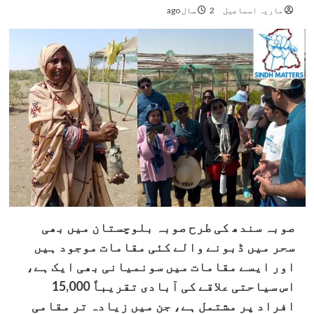
ماریہ اسماعیل
2 سال ago
صوبہ سندھ کی طرح صوبہ بلوچستان میں بھی
سحر میں ڈبونے والے کئی مقامات موجود ہیں
اور ایسے مقامات میں سونمیانی بھی ایک ہے،
اس سیاحتی علاقے کی آبادی تقریباً 15,000
افراد پر مشتمل ہے، جن میں زیادہ تر مقامی