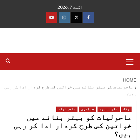
Ski
اگست 7, 2026
t
conten
فیس
ٹوئٹر
انسٹاگرام
یوٹیوب
بک
Primary
Menu
HOME
ماحولیات کو بہتر بنانے میں خواتین کس طرح کردار ادا کر رہی
ہیں؟
بلاگ
تازہ ترین
خواتین
ماحولیات
ماحولیات کو بہتر بنانے میں
خواتین کس طرح کردار ادا کر رہی
ہیں؟