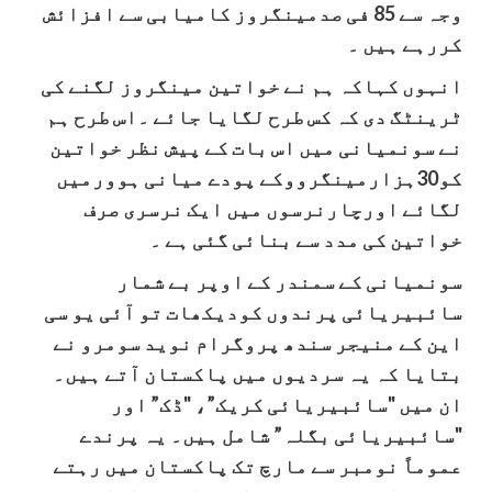
وجہ سے 85 فی صدمینگروز کامیابی سے افزائش
کررہے ہیں ۔
انہوں کہاکہ ہم نے خواتین مینگروز لگنے کی
ٹرینٹگ دی کہ کس طرح لگایا جائے ۔اس طرح ہم
نے سونمیانی میں اس بات کے پیش نظر خواتین
کو30ہزارمینگرووکے پودے میانی ہوورمیں
لگائے اورچارنرسوں میں ایک نرسری صرف
خواتین کی مدد سے بنائی گئی ہے ۔
سونمیانی کے سمندر کے اوپر بے شمار
سائبیریائی پرندوں کودیکھات تو آئی یو سی
این کے منیجر سندھ پروگرام نوید سومرو نے
بتایا کہ یہ سردیوں میں پاکستان آتے ہیں۔
ان میں "سائبیریائی کریک”، "ڈک” اور
"سائبیریائی بگلہ” شامل ہیں۔ یہ پرندے
عموماً نومبر سے مارچ تک پاکستان میں رہتے