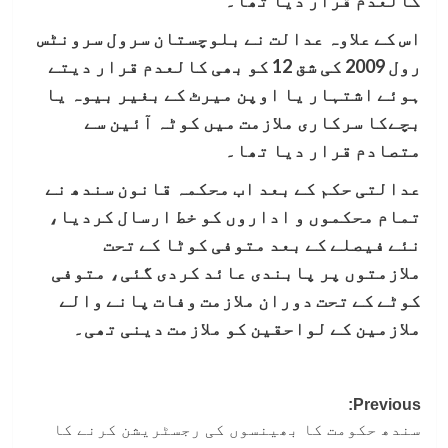
اس کے علاوہ عدالت نے بلوچستان سرول سرونٹس
رول 2009 کی شق 12 کو بھی کالعدم قرار دیتے
ہوئے اشتہار یا اوپن میرٹ کے بغیر بیوہ یا
بچےکا سرکاری ملازمت میں کوٹہ آئین سے
متصادم قرار دیا تھا۔
عدالتی حکم کے بعد اب محکمہ قانون سندھ نے
تمام محکموں و اداروں کو خط ارسال کردیا،
نئے فیصلے کے بعد متوفی کوٹا کے تحت
ملازمتوں پر پابندی عائد کردی گئی، متوفی
کوٹے کے تحت دوران ملازمت وفات پانے والے
ملازمین کے لواحقین کو ملازمت دینی تھی۔
Post
Previous:
سندھ حکومت کا بھینسوں کی رجسٹریشن کرنے کا
navigation