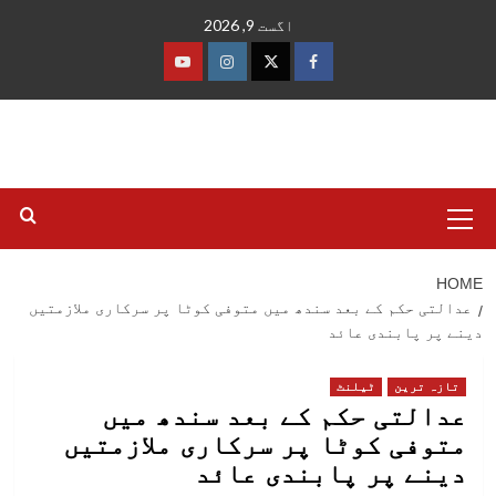
Ski
اگست 9, 2026
t
conten
فیس
ٹوئٹر
انسٹاگرام
یوٹیوب
بک
Primary
Menu
HOME
عدالتی حکم کے بعد سندھ میں متوفی کوٹا پر سرکاری ملازمتیں
دینے پر پابندی عائد
تازہ ترین
ٹیلنٹ
عدالتی حکم کے بعد سندھ میں
متوفی کوٹا پر سرکاری ملازمتیں
دینے پر پابندی عائد