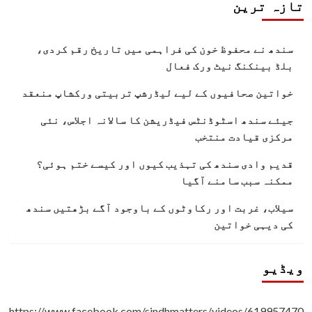
تازہ ترین
سندھ نے محفوظ خون کی فراہمی میں تاریخ رقم کردی،
بلڈ بینکنگ نیٹ ورک فعال
خواتین صحافیوں کے لیے لیڈرشپ تربیتی ورکشاپ منعقد
جیئے سندھ اسٹوڈنٹس فیڈریشن کا سالانہ اجلاس، نئی
مرکزی قیادت منتخب
قدیم وادی سندھ کی تہذیب کیوں اور کیسے ختم ہوئی؟
ممکنہ سبب سامنے آگیا
سیلاب، غربت اور رکاوٹوں کے باوجود آگے بڑھتیں سندھ
کی دیہی خواتین
ویڈیو
https://www.facebook.com/sindhmatters/videos/619957470