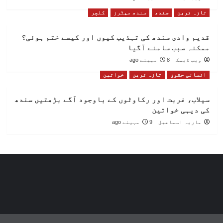
تازہ ترین
سندھ
سندھ میٹرز
کلچر
قدیم وادی سندھ کی تہذیب کیوں اور کیسے ختم ہوئی؟
ممکنہ سبب سامنے آگیا
ویب ڈیسک
8 مہینے ago
انسانی حقوق
تازہ ترین
خواتین
سیلاب، غربت اور رکاوٹوں کے باوجود آگے بڑھتیں سندھ
کی دیہی خواتین
ماریہ اسماعیل
9 مہینے ago