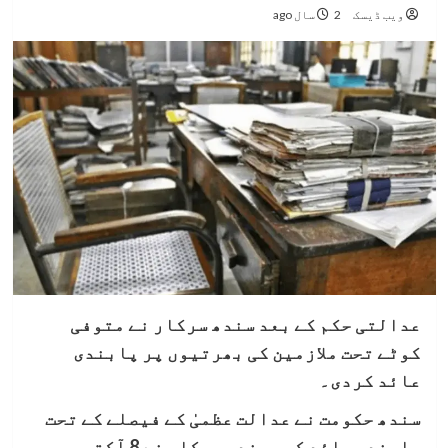
ویب ڈیسک
2 سال ago
عدالتی حکم کے بعد سندھ سرکار نے متوفی
کوٹے تحت ملازمین کی بھرتیوں پر پابندی
عائد کردی۔
سندھ حکومت نے عدالت عظمیٰ کے فیصلے کے تحت
پابندی عائد کی، سندھ سرکار نے 8 آکتوبر