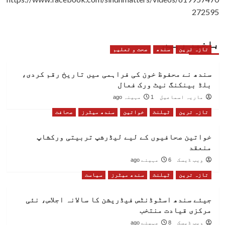
272595
باخبر رہیں
تازہ ترین
سندھ
صحت و تعلیم
سندھ نے محفوظ خون کی فراہمی میں تاریخ رقم کردی،
بلڈ بینکنگ نیٹ ورک فعال
ماریہ اسماعیل
1 مہینہ ago
تازہ ترین
ٹیلنٹ
خواتین
سندھ میٹرز
صحافت
خواتین صحافیوں کے لیے لیڈرشپ تربیتی ورکشاپ
منعقد
ویب ڈیسک
6 مہینے ago
تازہ ترین
ٹیلنٹ
سندھ میٹرز
سیاست
جیئے سندھ اسٹوڈنٹس فیڈریشن کا سالانہ اجلاس، نئی
مرکزی قیادت منتخب
ویب ڈیسک
8 مہینے ago