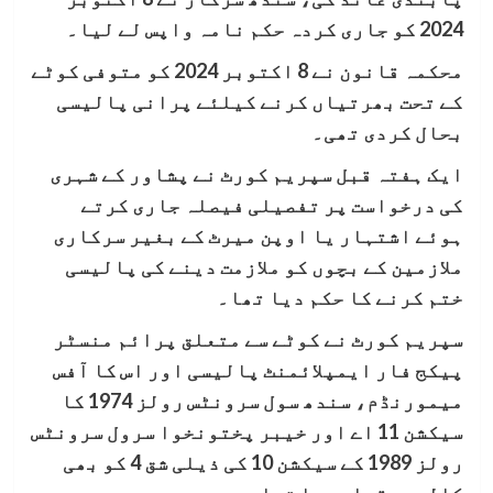
2024 کو جاری کردہ حکم نامہ واپس لے لیا۔
محکمہ قانون نے 8 اکتوبر 2024 کو متوفی کوٹے
کے تحت بھرتیاں کرنے کیلئے پرانی پالیسی
بحال کردی تھی۔
ایک ہفتہ قبل سپریم کورٹ نے پشاور کے شہری
کی درخواست پر تفصیلی فیصلہ جاری کرتے
ہوئے اشتہار یا اوپن میرٹ کے بغیر سرکاری
ملازمین کے بچوں کو ملازمت دینے کی پالیسی
ختم کرنے کا حکم دیا تھا۔
سپریم کورٹ نے کوٹے سے متعلق پرائم منسٹر
پیکج فار ایمپلائمنٹ پالیسی اور اس کا آفس
میمورنڈم، سندھ سول سرونٹس رولز 1974 کا
سیکشن 11 اے اور خیبر پختونخوا سرول سرونٹس
رولز 1989 کے سیکشن 10 کی ذیلی شق 4 کو بھی
کالعدم قرار دیا تھا۔