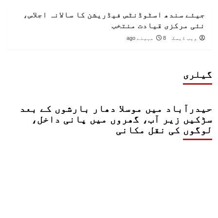
جیئے سندھ اسٹوڈنٹس فیڈریشن کا سالانہ اجلاس،
نئی مرکزی قیادت منتخب
ویب ڈیسک
8 مہینے ago
گیلری
حیدرآباد میں موسلا دھار بارشوں کے بعد
سڑکیں زیر آب، گھروں میں پانی داخل،
لوگوں کی نقل مکانی