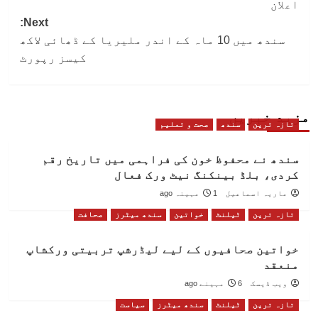
اعلان
Next:
سندھ میں 10 ماہ کے اندر ملیریا کے ڈھائی لاکھ
کیسز رپورٹ
مزید خبریں
تازہ ترین
سندھ
صحت و تعلیم
سندھ نے محفوظ خون کی فراہمی میں تاریخ رقم
کردی، بلڈ بینکنگ نیٹ ورک فعال
ماریہ اسماعیل
1 مہینہ ago
تازہ ترین
ٹیلنٹ
خواتین
سندھ میٹرز
صحافت
خواتین صحافیوں کے لیے لیڈرشپ تربیتی ورکشاپ
منعقد
ویب ڈیسک
6 مہینے ago
تازہ ترین
ٹیلنٹ
سندھ میٹرز
سیاست