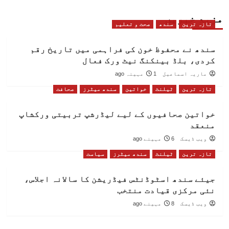
مزید خبریں
تازہ ترین
سندھ
صحت و تعلیم
سندھ نے محفوظ خون کی فراہمی میں تاریخ رقم
کردی، بلڈ بینکنگ نیٹ ورک فعال
ماریہ اسماعیل
1 مہینہ ago
تازہ ترین
ٹیلنٹ
خواتین
سندھ میٹرز
صحافت
خواتین صحافیوں کے لیے لیڈرشپ تربیتی ورکشاپ
منعقد
ویب ڈیسک
6 مہینے ago
تازہ ترین
ٹیلنٹ
سندھ میٹرز
سیاست
جیئے سندھ اسٹوڈنٹس فیڈریشن کا سالانہ اجلاس،
نئی مرکزی قیادت منتخب
ویب ڈیسک
8 مہینے ago