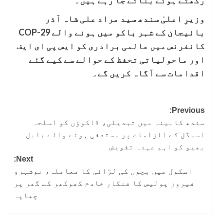
وزیرِ اعلیٰ سندھ سید مراد علی شاہ آذر
بائیجان کے شہر باکو میں ہونے والے COP-29
کانفرنس میں عالمی برادری کو ایس پی ای ایف
اور ماحولیاتی تحفظ کے حوالے سے کیے گئے
اقدامات سے آگاہ کریں گے۔
Post
Previous:
سندھ کابینہ میں تبدیلی، ڈاکوؤں کو اسلحہ
navigation
اسمگل کے الزامات پر مستعفی ہونے والے بابل
بھیو کو اہم عہدہ تفویض
Next:
اسکول میں بچوں کی لڑائی کا معاملہ، نوشہرو
فیروز پولیس کا فنکار خادم کھوکھر کے گھر پر
چھاپہ