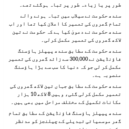
طور پر یا زیادہ طور پر تباہ ہوگئے تھے۔
سندھ حکومت نے سیلاب میں تباہ ہونے والے
تمام گھروں کی تعمیر کا اعلان کیا تھا اور اب
سندھ حکومت نے دعویٰ کیا ہے کہ حکومت نے تین
لاکھ گھروں کی تعمیر مکمل کرلی۔
سندھ حکومت کے مطابق سندھ پیپلز ہاؤسنگ
فاؤنڈیشن نے 300,000 سے زائد گھروں کی تعمیر
مکمل کر لی جو کہ دنیا کا سب سے بڑا ہاؤسنگ
منصوبہ ہے۔
سندھ حکومت کے مطابق جہاں تین لاکھ گھروں کی
تعمیر مکمل کرلی گئی، وہیں 8 لاکھ 10 ہزار
مکانات تکمیل کے مختلف مراحل میں بھی ہیں۔
سندھ پیپلز ہاؤسنگ فاؤنڈیشن کے مطابق تمام
گھر موسمیاتی تبدیلی کے چیلنجز کو مدنظر
رکھتے ہوئے بنائے جا رہے ہیں۔