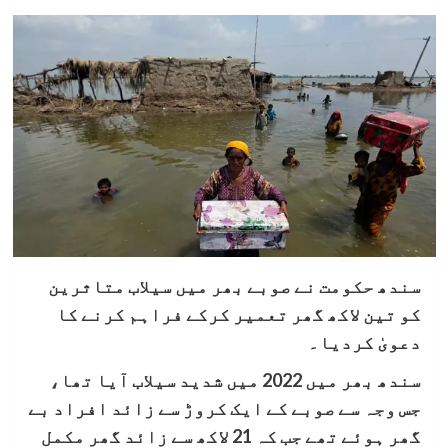
سندھ حکومت نے صوبے بھر میں سیلاب متاثرین
کو تین لاکھ گھر تعمیر کرکے فراہم کرنے کا
دعویٰ کردیا۔
سندھ بھر میں 2022 میں شدید سیلاب آیا تھا،
جس وجہ سے صوبے کے ایک کروڑ سے زائد افراد بے
گھر ہوئے تھے جب کہ 21 لاکھ سے زائد گھر مکمل