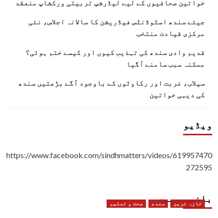
خواتین صحافیوں کے لیے لیڈرشپ تربیتی ورکشاپ منعقد
جیئے سندھ اسٹوڈنٹس فیڈریشن کا سالانہ اجلاس، نئی
مرکزی قیادت منتخب
قدیم وادی سندھ کی تہذیب کیوں اور کیسے ختم ہوئی؟
ممکنہ سبب سامنے آگیا
سیلاب، غربت اور رکاوٹوں کے باوجود آگے بڑھتیں سندھ
کی دیہی خواتین
ویڈیو
https://www.facebook.com/sindhmatters/videos/619957470
272595
باخبر رہیں
تازہ ترین
سندھ
صحت و تعلیم