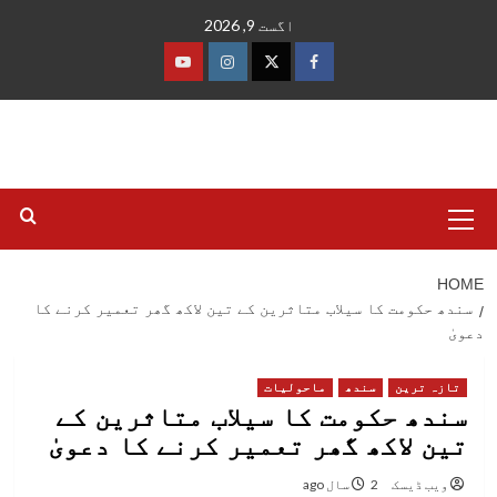
Ski
اگست 9, 2026
t
conten
فیس
ٹوئٹر
انسٹاگرام
یوٹیوب
بک
Primary
Menu
HOME
سندھ حکومت کا سیلاب متاثرین کے تین لاکھ گھر تعمیر کرنے کا
دعویٰ
تازہ ترین
سندھ
ماحولیات
سندھ حکومت کا سیلاب متاثرین کے
تین لاکھ گھر تعمیر کرنے کا دعویٰ
ویب ڈیسک
2 سال ago