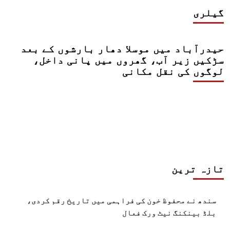
گیلری
حیدرآباد میں موسلا دھار بارشوں کے بعد
سڑکیں زیر آب، گھروں میں پانی داخل،
لوگوں کی نقل مکانی
تازہ ترین
سندھ نے محفوظ خون کی فراہمی میں تاریخ رقم کردی،
بلڈ بینکنگ نیٹ ورک فعال