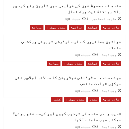
سندھ نے محفوظ خون کی فراہمی میں تاریخ رقم کردی،
بلڈ بینکنگ نیٹ ورک فعال
ماریہ اسماعیل
1 مہینہ ago
تازہ ترین
ٹیلنٹ
خواتین
سندھ میٹرز
صحافت
خواتین صحافیوں کے لیے لیڈرشپ تربیتی ورکشاپ
منعقد
ویب ڈیسک
6 مہینے ago
تازہ ترین
ٹیلنٹ
سندھ میٹرز
سیاست
جیئے سندھ اسٹوڈنٹس فیڈریشن کا سالانہ اجلاس، نئی
مرکزی قیادت منتخب
ویب ڈیسک
8 مہینے ago
تازہ ترین
سندھ
سندھ میٹرز
کلچر
قدیم وادی سندھ کی تہذیب کیوں اور کیسے ختم ہوئی؟
ممکنہ سبب سامنے آگیا
ویب ڈیسک
8 مہینے ago