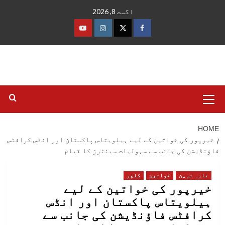
Ski
اگست 8, 2026
t
conten
فیس
ٹوئٹر
انسٹاگرام
یوٹیوب
بک
Primary
Menu
HOME
خیرپور کی خواتین کے لیے ہیلویتاس پاکستان اور انڈس کرافٹس
فاؤنڈیشن کی جانب سے سہولیات سینٹرز کا قیام
تازہ ترین
خواتین
کلچر
خیرپور کی خواتین کے لیے
ہیلویتاس پاکستان اور انڈس
کرافٹس فاؤنڈیشن کی جانب سے