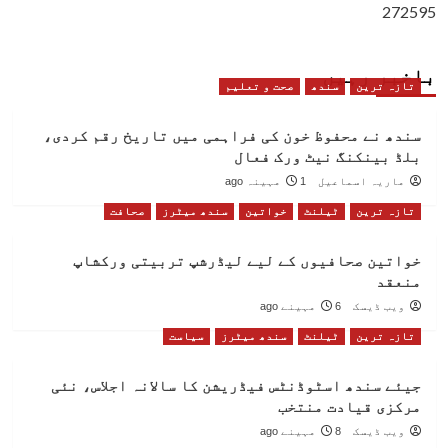
272595
باخبر رہیں
تازہ ترین
سندھ
صحت و تعلیم
سندھ نے محفوظ خون کی فراہمی میں تاریخ رقم کردی،
بلڈ بینکنگ نیٹ ورک فعال
ماریہ اسماعیل
1 مہینہ ago
تازہ ترین
ٹیلنٹ
خواتین
سندھ میٹرز
صحافت
خواتین صحافیوں کے لیے لیڈرشپ تربیتی ورکشاپ
منعقد
ویب ڈیسک
6 مہینے ago
تازہ ترین
ٹیلنٹ
سندھ میٹرز
سیاست
جیئے سندھ اسٹوڈنٹس فیڈریشن کا سالانہ اجلاس، نئی
مرکزی قیادت منتخب
ویب ڈیسک
8 مہینے ago