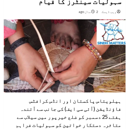
سہولیات سینٹرز کا قیام
ویب ڈیسک
2 سال ago
ہیلویتاس پاکستان اور انڈس کرافٹس
فاؤنڈیشن (آئی سی ایف) کی جانب سے آئندہ
ہفتے 25 دسمبر کو ضلع خیرپور میں سیلاب سے
متاثرہ دستکار خواتین کو سہولیات فراہم