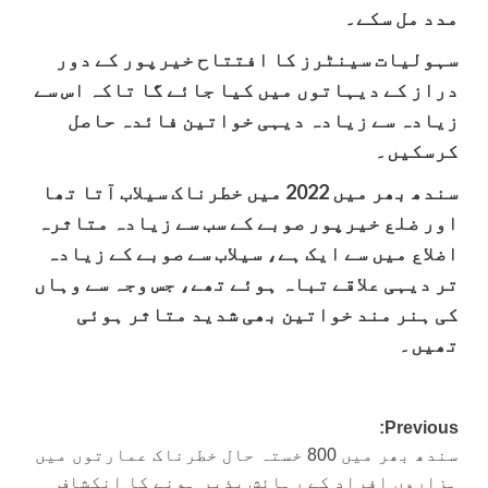
مدد مل سکے۔
سہولیات سینٹرز کا افتتاح خیرپور کے دور
دراز کے دیہاتوں میں کیا جائے گا تاکہ اس سے
زیادہ سے زیادہ دیہی خواتین فائدہ حاصل
کرسکیں۔
سندھ بھر میں 2022 میں خطرناک سیلاب آتا تھا
اور ضلع خیرپور صوبے کے سب سے زیادہ متاثرہ
اضلاع میں سے ایک ہے، سیلاب سے صوبے کے زیادہ
تر دیہی علاقے تباہ ہوئے تھے، جس وجہ سے وہاں
کی ہنر مند خواتین بھی شدید متاثر ہوئی
تھیں۔
Post
Previous:
سندھ بھر میں 800 خستہ حال خطرناک عمارتوں میں
navigation
ہزاروں افراد کے رہائش پذیر ہونے کا انکشاف