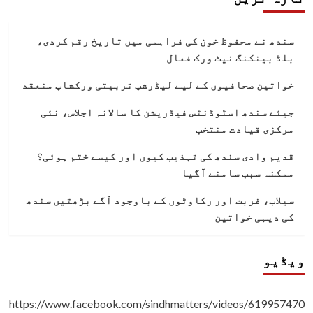
سندھ نے محفوظ خون کی فراہمی میں تاریخ رقم کردی،
بلڈ بینکنگ نیٹ ورک فعال
خواتین صحافیوں کے لیے لیڈرشپ تربیتی ورکشاپ منعقد
جیئے سندھ اسٹوڈنٹس فیڈریشن کا سالانہ اجلاس، نئی
مرکزی قیادت منتخب
قدیم وادی سندھ کی تہذیب کیوں اور کیسے ختم ہوئی؟
ممکنہ سبب سامنے آگیا
سیلاب، غربت اور رکاوٹوں کے باوجود آگے بڑھتیں سندھ
کی دیہی خواتین
ویڈیو
https://www.facebook.com/sindhmatters/videos/619957470