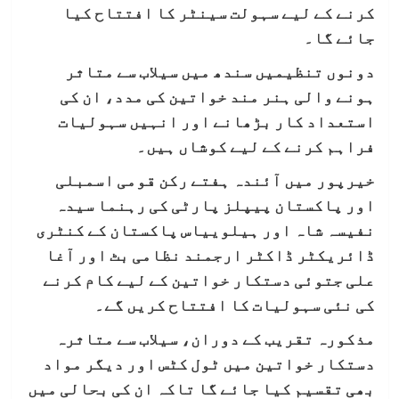
کرنے کے لیے سہولت سینٹر کا افتتاح کیا
جائے گا۔
دونوں تنظیمیں سندھ میں سیلاب سے متاثر
ہونے والی ہنر مند خواتین کی مدد، ان کی
استعداد کار بڑھانے اور انہیں سہولیات
فراہم کرنے کے لیے کوشاں ہیں۔
خیرپور میں آئندہ ہفتے رکن قومی اسمبلی
اور پاکستان پیپلز پارٹی کی رہنما سیدہ
نفیسہ شاہ اور ہیلوییاس پاکستان کے کنٹری
ڈائریکٹر ڈاکٹر ارجمند نظامی بٹ اور آغا
علی جتوئی دستکار خواتین کے لیے کام کرنے
کی نئی سہولیات کا افتتاح کریں گے۔
مذکورہ تقریب کے دوران، سیلاب سے متاثرہ
دستکار خواتین میں ٹول کٹس اور دیگر مواد
بھی تقسیم کیا جائے گا تاکہ ان کی بحالی میں