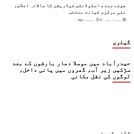
جیئے سندھ اسٹوڈنٹس فیڈریشن کا سالانہ اجلاس،
نئی مرکزی قیادت منتخب
ویب ڈیسک
8 مہینے ago
گیلری
حیدرآباد میں موسلا دھار بارشوں کے بعد
سڑکیں زیر آب، گھروں میں پانی داخل،
لوگوں کی نقل مکانی
تازہ ترین