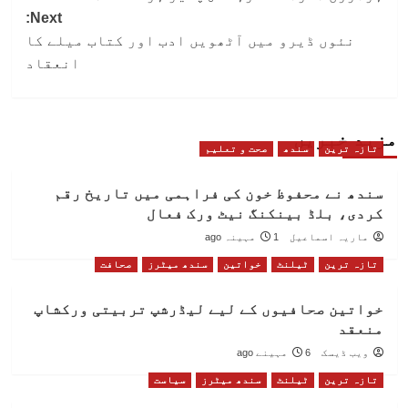
Next:
نئوں ڈیرو میں آٹھویں ادب اور کتاب میلے کا
انعقاد
مزید خبریں
تازہ ترین
سندھ
صحت و تعلیم
سندھ نے محفوظ خون کی فراہمی میں تاریخ رقم
کردی، بلڈ بینکنگ نیٹ ورک فعال
ماریہ اسماعیل
1 مہینہ ago
تازہ ترین
ٹیلنٹ
خواتین
سندھ میٹرز
صحافت
خواتین صحافیوں کے لیے لیڈرشپ تربیتی ورکشاپ
منعقد
ویب ڈیسک
6 مہینے ago
تازہ ترین
ٹیلنٹ
سندھ میٹرز
سیاست