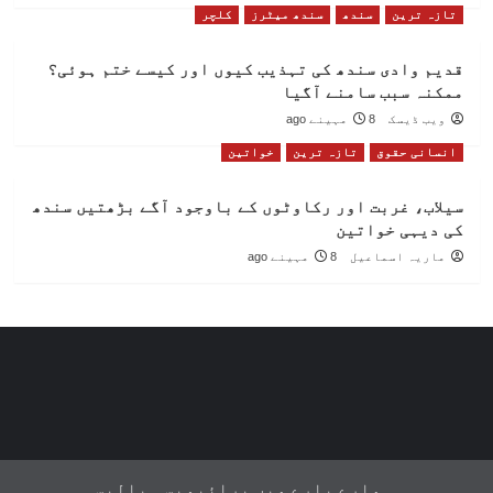
تازہ ترین
سندھ
سندھ میٹرز
کلچر
قدیم وادی سندھ کی تہذیب کیوں اور کیسے ختم ہوئی؟
ممکنہ سبب سامنے آگیا
ویب ڈیسک
8 مہینے ago
انسانی حقوق
تازہ ترین
خواتین
سیلاب، غربت اور رکاوٹوں کے باوجود آگے بڑھتیں سندھ
کی دیہی خواتین
ماریہ اسماعیل
8 مہینے ago
ہمارے بارے میں
پرائیویسی پالیسی