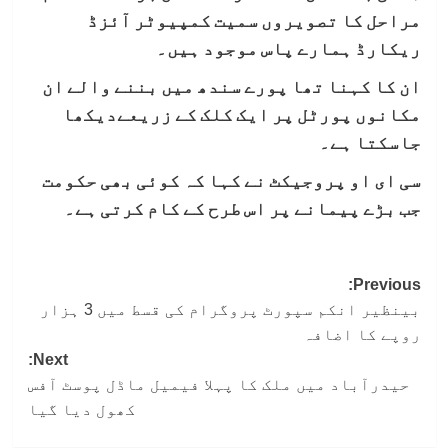
مراحل کا تصویروں سمیت کمپیوٹر آئزڈ
ریکارڈ ہمارے پاس موجود ہیں۔
ان کا کہنا تھا پورے سندھ میں بننے والے ان
مکانوں پورٹل پر ایک کلک کے زریعےدیکھا
جاسکتا ہے۔
سی ای او پروجیکٹ نے کہا کہ کوئی بھی حکومت
جب بڑے پیمانے پر اس طرح کے کام کرتی ہے۔
Post
Previous:
بینظیر انکم سپورٹ پروگرام کی قسط میں 3 ہزار
navigation
روپے کا اضافہ
Next:
حیدرآباد میں ملک کا پہلا فیمیل ماڈل پوسٹ آفس
کھول دیا گیا