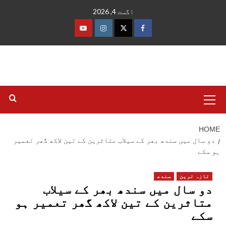
Ski
اگست 4, 2026
t
conten
فیس
ٹوئٹر
انسٹاگرام
یوٹیوب
بک
Primary
Menu
HOME
دو سال میں سندھ بھر کے سیلاب متاثرین کے تین لاکھ گھر تعمیر
ہو سکے
تازہ ترین
سندھ
دو سال میں سندھ بھر کے سیلاب
متاثرین کے تین لاکھ گھر تعمیر ہو
سکے