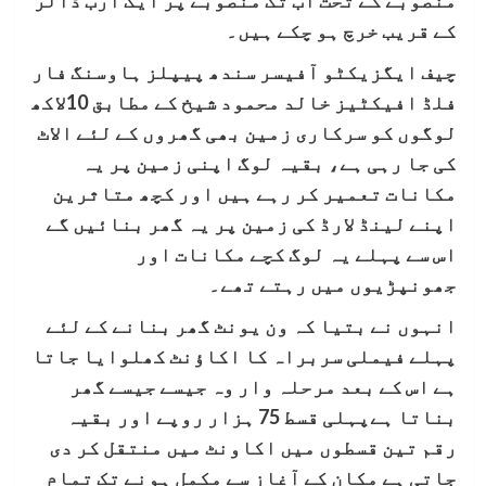
منصوبے کے تحت اب تک منصوبے پر ایک ارب ڈالر
کے قریب خرچ ہو چکے ہیں۔
چیف ایگزیکٹو آفیسر سندھ پیپلز ہاوسنگ فار
فلڈ افیکٹیز خالد محمود شیخ کے مطابق 10لاکھ
لوگوں کو سرکاری زمین بھی گھروں کے لئے الاٹ
کی جا رہی ہے، بقیہ لوگ اپنی زمین پر یہ
مکانات تعمیر کر رہے ہیں اور کچھ متاثرین
اپنے لینڈ لارڈ کی زمین پر یہ گھر بنائیں گے
اس سے پہلے یہ لوگ کچے مکانات اور
جھونپڑیوں میں رہتے تھے۔
انہوں نے بتیا کہ ون یونٹ گھر بنانے کے لئے
پہلے فیملی سربراہ کا اکاؤنٹ کھلوایا جاتا
ہے اس کے بعد مرحلہ وار وہ جیسے جیسے گھر
بناتا ہےپہلی قسط 75 ہزار روپے اور بقیہ
رقم تین قسطوں میں اکاونٹ میں منتقل کر دی
جاتی ہے مکان کے آغاز سے مکمل ہونے تک تمام