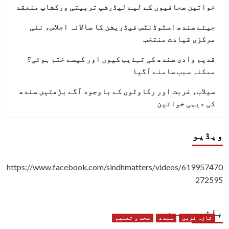
خواتین صحافیوں کے لیے لیڈرشپ تربیتی ورکشاپ منعقد
جیئے سندھ اسٹوڈنٹس فیڈریشن کا سالانہ اجلاس، نئی
مرکزی قیادت منتخب
قدیم وادی سندھ کی تہذیب کیوں اور کیسے ختم ہوئی؟
ممکنہ سبب سامنے آگیا
سیلاب، غربت اور رکاوٹوں کے باوجود آگے بڑھتیں سندھ
کی دیہی خواتین
ویڈیو
https://www.facebook.com/sindhmatters/videos/619957470
272595
باخبر رہیں
تازہ ترین
سندھ
صحت و تعلیم