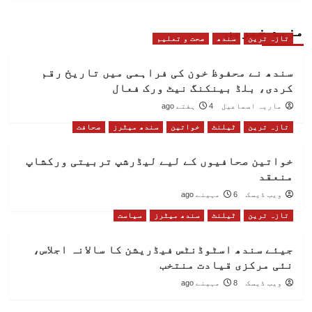
مزید خبریں
تازہ ترین
سندھ
صحت و تعلیم
سندھ نے محفوظ خون کی فراہمی میں تاریخ رقم
کردی، بلڈ بینکنگ نیٹ ورک فعال
ماریہ اسماعیل
4 ہفتے ago
تازہ ترین
ٹیلنٹ
خواتین
سندھ میٹرز
صحافت
خواتین صحافیوں کے لیے لیڈرشپ تربیتی ورکشاپ
منعقد
ویب ڈیسک
6 مہینے ago
تازہ ترین
ٹیلنٹ
سندھ میٹرز
سیاست
جیئے سندھ اسٹوڈنٹس فیڈریشن کا سالانہ اجلاس،
نئی مرکزی قیادت منتخب
ویب ڈیسک
8 مہینے ago