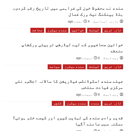
سندھ نے محفوظ خون کی فراہمی میں تاریخ رقم کردی،
بلڈ بینکنگ نیٹ ورک فعال
ماریہ اسماعیل
4 ہفتے ago
تازہ ترین
ٹیلنٹ
خواتین
سندھ میٹرز
صحافت
خواتین صحافیوں کے لیے لیڈرشپ تربیتی ورکشاپ
منعقد
ویب ڈیسک
6 مہینے ago
تازہ ترین
ٹیلنٹ
سندھ میٹرز
سیاست
جیئے سندھ اسٹوڈنٹس فیڈریشن کا سالانہ اجلاس، نئی
مرکزی قیادت منتخب
ویب ڈیسک
8 مہینے ago
تازہ ترین
سندھ
سندھ میٹرز
کلچر
قدیم وادی سندھ کی تہذیب کیوں اور کیسے ختم ہوئی؟
ممکنہ سبب سامنے آگیا