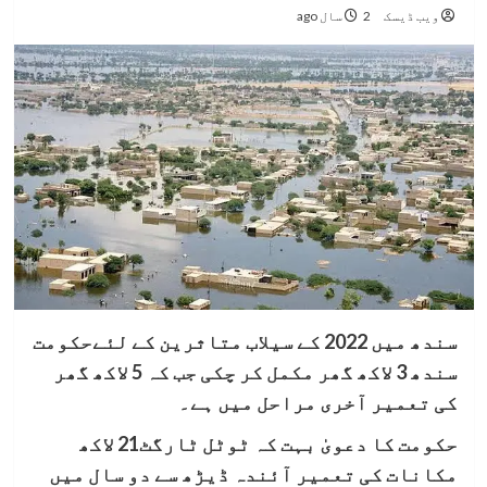
ویب ڈیسک
2 سال ago
سندھ میں 2022 کے سیلاب متاثرین کے لئےحکومت
سندھ 3 لاکھ گھر مکمل کر چکی جب کہ 5 لاکھ گھر
کی تعمیر آخری مراحل میں ہے۔
حکومت کا دعویٰ بہت کہ ٹوٹل ٹارگٹ21 لاکھ
مکانات کی تعمیر آئندہ ڈیڑھ سے دو سال میں