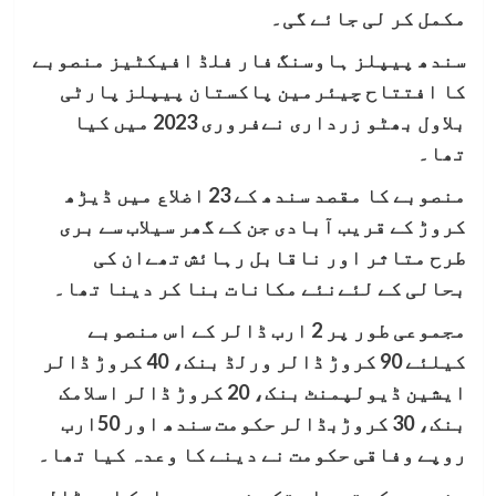
مکمل کر لی جائے گی۔
سندھ پیپلز ہاوسنگ فار فلڈ افیکٹیز منصوبے
کا افتتاح چیئرمین پاکستان پیپلز پارٹی
بلاول بھٹو زرداری نےفروری 2023 میں کیا
تھا۔
منصوبے کا مقصد سندھ کے 23 اضلاع میں ڈیڑھ
کروڑ کے قریب آبادی جن کے گھر سیلاب سے بری
طرح متاثر اور ناقابل رہائش تھےان کی
بحالی کے لئےنئے مکانات بنا کر دینا تھا۔
مجموعی طور پر 2 ارب ڈالر کے اس منصوبے
کیلئے 90 کروڑ ڈالر ورلڈ بنک، 40 کروڑ ڈالر
ایشین ڈیولپمنٹ بنک، 20 کروڑ ڈالر اسلامک
بنک، 30 کروڑبڈالر حکومت سندھ اور 50ارب
روپے وفاقی حکومت نے دینے کا وعدہ کیا تھا۔