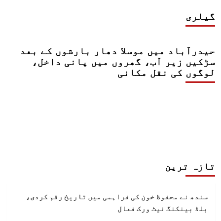
گیلری
حیدرآباد میں موسلا دھار بارشوں کے بعد
سڑکیں زیر آب، گھروں میں پانی داخل،
لوگوں کی نقل مکانی
تازہ ترین
سندھ نے محفوظ خون کی فراہمی میں تاریخ رقم کردی،
بلڈ بینکنگ نیٹ ورک فعال