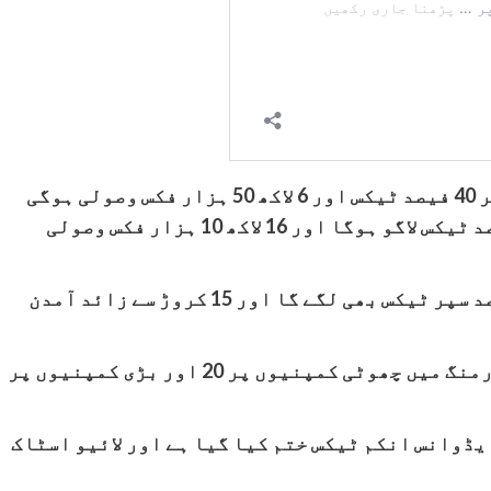
ریونیو بورڈ کےمطابق 32 تا 56 لاکھ آمدن پر 40 فیصد ٹیکس اور 6 لاکھ 50 ہزار فکس وصولی ہوگی
جب کہ 56 لاکھ سے زائد سالانہ آمدن پر 45 فیصد ٹیکس لاگو ہوگا اور 16 لاکھ 10 ہزار فکس وصولی
اس کے علاوہ 50 کروڑ سے زائد آمدن پر 10 فیصد سپر ٹیکس بھی لگے گا اور 15 کروڑ سے زائد آمدن
سندھ ریونیو بورڈ کے مطابق کارپوریٹ فارمنگ میں چھوٹی کمپنیوں پر 20 اور بڑی کمپنیوں پر
یڈوانس انکم ٹیکس ختم کیا گیا ہے اور لائیو اسٹاک