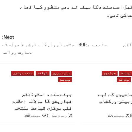
قبل اسے سندھ کابینہ نے بھی منظور کیا تھا،
ت کی تھی۔
Next:
اتی
سندھ سے 400 استھیاں واہگہ بارڈر کے راستے
بھارت روانہ
ٹیلنٹ
خواتین
تازہ ترین
ٹیلنٹ
سندھ میٹرز
صحافت
سیاست
افیوں کے لیے
جیئے سندھ اسٹوڈنٹس
بیتی ورکشاپ
فیڈریشن کا سالانہ اجلاس،
نئی مرکزی قیادت منتخب
6 مہینے ago
ویب ڈیسک
8 مہینے ago