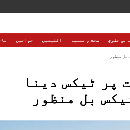
انی حقوق
صحت و تعلیم
اقلیتیں
خواتین
ماح
 بل منظور
 پر ٹیکس دینا
یکس بل منظور