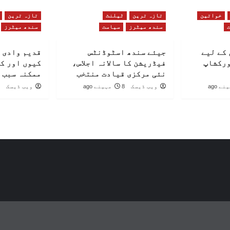
خواتین
تازہ ترین
ٹیلنٹ
تازہ ترین
سندھ میٹرز
سیاست
سندھ میٹرز
کے لیے
جیئے سندھ اسٹوڈنٹس
قدیم وادی 
ورکشاپ
فیڈریشن کا سالانہ اجلاس،
کیوں اور ک
نئی مرکزی قیادت منتخب
ممکنہ سبب 
ویب ڈیسک
8 مہینے ago
ویب ڈیسک