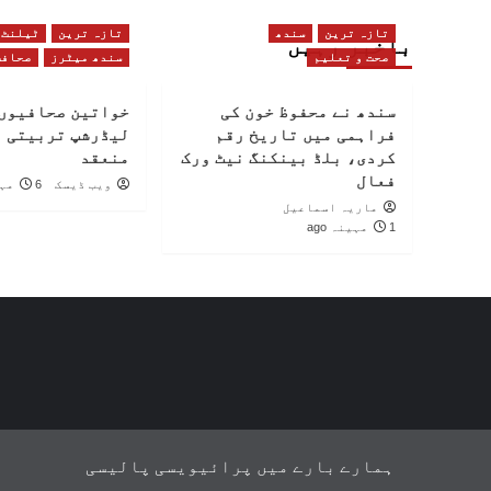
تازہ ترین
سندھ
تازہ ترین
ٹیلنٹ
باخبر رہیں
صحت و تعلیم
سندھ میٹرز
صحافت
سندھ نے محفوظ خون کی
خواتین صحافیوں 
فراہمی میں تاریخ رقم
لیڈرشپ تربیتی 
کردی، بلڈ بینکنگ نیٹ ورک
منعقد
فعال
ویب ڈیسک
6 مہینے ago
ماریہ اسماعیل
1 مہینہ ago
ہمارے بارے میں
پرائیویسی پالیسی