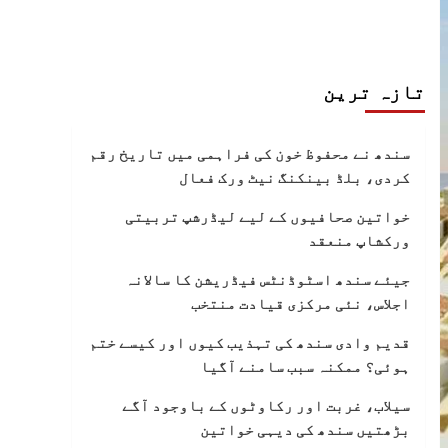
تازہ ترین
سندھ نے محفوظ خون کی فراہمی میں تاریخ رقم
کردی، بلڈ بینکنگ نیٹ ورک فعال
خواتین صحافیوں کے لیے لیڈرشپ تربیتی
ورکشاپ منعقد
جیئے سندھ اسٹوڈنٹس فیڈریشن کا سالانہ
اجلاس، نئی مرکزی قیادت منتخب
قدیم وادی سندھ کی تہذیب کیوں اور کیسے ختم
ہوئی؟ ممکنہ سبب سامنے آگیا
سیلاب، غربت اور رکاوٹوں کے باوجود آگے
بڑھتیں سندھ کی دیہی خواتین