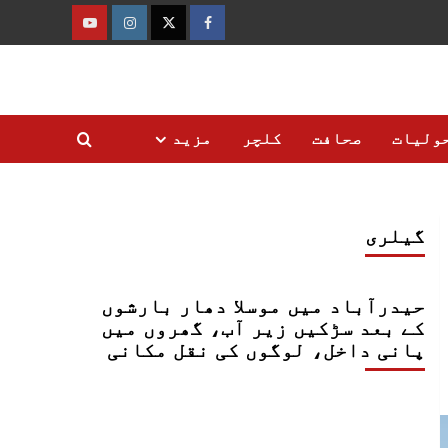
فیس
ٹوئٹر
انسٹاگرام
یوٹیوب
بک
ولیات
صحافت
کلچر
مزید
گیلری
حیدرآباد میں موسلا دھار بارشوں
کے بعد سڑکیں زیر آب، گھروں میں
پانی داخل، لوگوں کی نقل مکانی