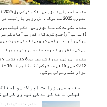
سند
جنوری 2025 سے ہوگا، بل وزیر پارلیمانی امور ضیاالحسن النجار نے پیش کیا۔
سندھ حکومت کے مطابق زرعی انکم ٹیکس بورڈ
(ایس بی آر) جمع کرے گا، قدرتی آفات کی ص
ہوگی، آباد اراضی کو چھپانے کی صورت میں
بل کی منظوری کے بعد سندھ روینیو بورڈ نے
ہزار فکس وصولی ہوگی۔