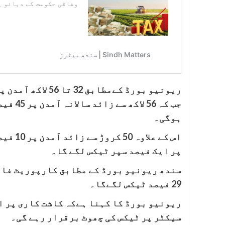
ہوگی۔
پر ایک فیصد سپر ٹیکس لگے گا۔
29 فیصد ٹیکس لگےگا۔
ریونیو بورڈ کا کہنا ہےکہ کاشت کاری پر ا
سیکٹر پر ٹیکس کی چھوٹ برقرار رہے گی۔