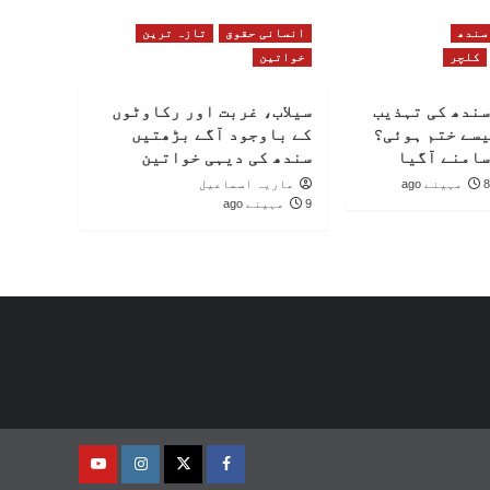
سندھ
انسانی حقوق
تازہ ترین
کلچر
خواتین
سندھ کی تہذیب
سیلاب، غربت اور رکاوٹوں
یسے ختم ہوئی؟
کے باوجود آگے بڑھتیں
سامنے آگیا
سندھ کی دیہی خواتین
8 مہینے ago
ماریہ اسماعیل
9 مہینے ago
فیس
ٹوئٹر
انسٹاگرام
یوٹیوب