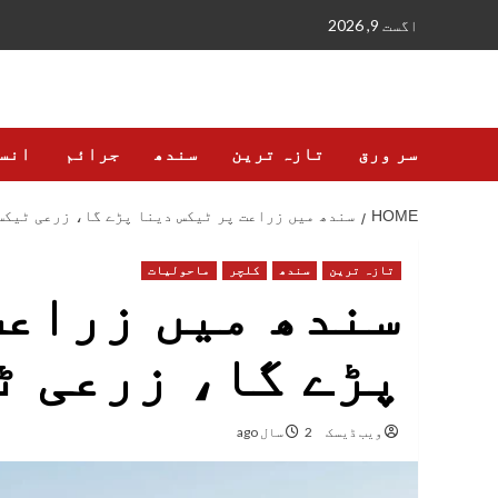
Ski
اگست 9, 2026
t
conten
سر ورق
تازہ ترین
سندھ
جرائم
انس
HOME
سندھ میں زراعت پر ٹیکس دینا پڑے گا، زرعی ٹیکس
تازہ ترین
سندھ
کلچر
ماحولیات
سندھ میں زراعت
پڑے گا، زرعی ٹ
ویب ڈیسک
2 سال ago