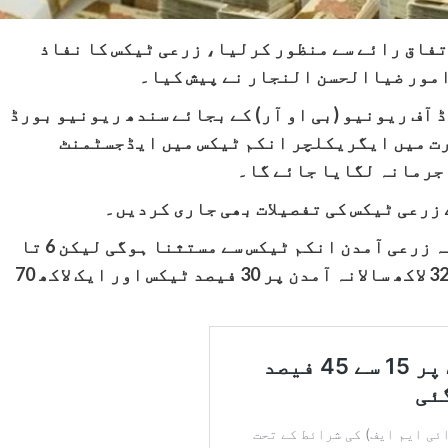
ھ اسمبلی نے زرعی انکم ٹیکس بل 2025 اتفاق رائے سے منظور کرلیا، زرعی ٹیکس کا نفاذ
 آف ریونیو (بی او آر) کے بجائے سندھ ریونیو بورڈ
ورت میں ایگریکلچر انکم ٹیکس میں ایڈجسٹمنٹ
 جرمانہ لگایا جائے گا۔
 زرعی ٹیکس کی تفصیلات بھی جاری کردیں۔
سندھ ریونیو بورڈ کے مطابق 6 لاکھ تک سالانہ زرعی آمدن انکم ٹیکس سے مستثنا ہوگی لیکن 6 تا
12 لاکھ پر 15 فیصد ٹیکس لگے گا جب کہ 16 تا 32 لاکھ سالانہ آمدن پر 30 فیصد ٹیکس اور ایک لاکھ 70