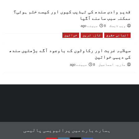
قدیم وادی سندھ کی تہذیب کیوں اور کیسے ختم ہوئی؟
ممکنہ سبب سامنے آگیا
ویب ڈیسک
8 مہینے ago
انسانی حقوق
تازہ ترین
خواتین
سیلاب، غربت اور رکاوٹوں کے باوجود آگے بڑھتیں سندھ
کی دیہی خواتین
ماریہ اسماعیل
8 مہینے ago
ہمارے بارے میں
پرائیویسی پالیسی