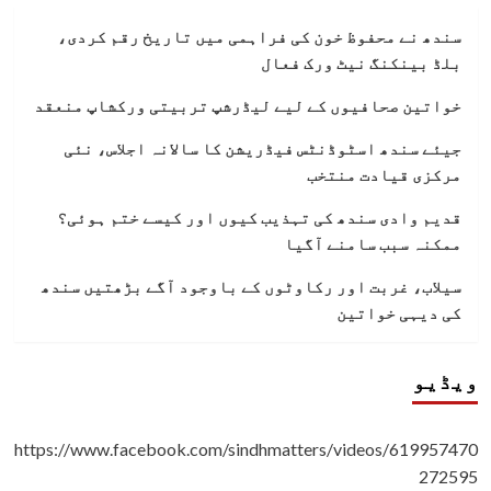
سندھ نے محفوظ خون کی فراہمی میں تاریخ رقم کردی،
بلڈ بینکنگ نیٹ ورک فعال
خواتین صحافیوں کے لیے لیڈرشپ تربیتی ورکشاپ منعقد
جیئے سندھ اسٹوڈنٹس فیڈریشن کا سالانہ اجلاس، نئی
مرکزی قیادت منتخب
قدیم وادی سندھ کی تہذیب کیوں اور کیسے ختم ہوئی؟
ممکنہ سبب سامنے آگیا
سیلاب، غربت اور رکاوٹوں کے باوجود آگے بڑھتیں سندھ
کی دیہی خواتین
ویڈیو
https://www.facebook.com/sindhmatters/videos/619957470
272595