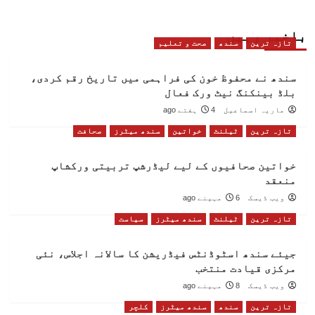
باخبر رہیں
تازہ ترین
سندھ
صحت و تعلیم
سندھ نے محفوظ خون کی فراہمی میں تاریخ رقم کردی،
بلڈ بینکنگ نیٹ ورک فعال
ماریہ اسماعیل
4 ہفتے ago
تازہ ترین
ٹیلنٹ
خواتین
سندھ میٹرز
صحافت
خواتین صحافیوں کے لیے لیڈرشپ تربیتی ورکشاپ
منعقد
ویب ڈیسک
6 مہینے ago
تازہ ترین
ٹیلنٹ
سندھ میٹرز
سیاست
جیئے سندھ اسٹوڈنٹس فیڈریشن کا سالانہ اجلاس، نئی
مرکزی قیادت منتخب
ویب ڈیسک
8 مہینے ago
تازہ ترین
سندھ
سندھ میٹرز
کلچر