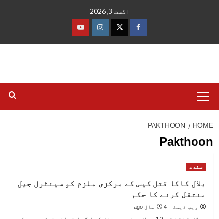
Ski
اگست 3, 2026
t
conten
فیس
ٹوئٹر
انسٹاگرام
یوٹیوب
بک
Primary
Menu
PAKTHOON
HOME
Pakthoon
سندھ
بلال کاکا قتل کیس کے مرکزی ملزم کو سینٹرل جیل
منتقل کرنے کا حکم
ویب ڈیسک
4 سال ago
بلال کاکا کو 12 جولائی کی شب قتل کیا گیا تھافوٹو: -فیس بک