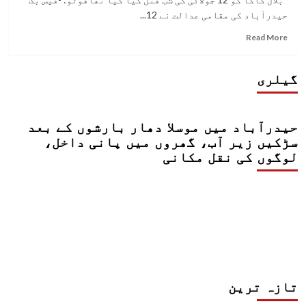
حیدرآباد کی مقامی عدالت نے 12...
Read
Read More
more
about
بلال
گیلری
کاکا
قتل
کیس
حیدرآباد میں موسلا دھار بارشوں کے بعد
کے
مرکزی
سڑکیں زیر آب، گھروں میں پانی داخل،
ملزم
لوگوں کی نقل مکانی
کو
سینٹرل
جیل
منتقل
کرنے
کا
حکم
تازہ ترین