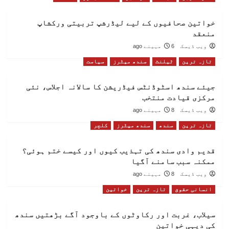
خواتین صحافیوں کے لیے لیڈرشپ تربیتی ورکشاپ
منعقد
ویب ڈیسک
6 مہینے ago
تازہ ترین
ٹیلنٹ
سندھ میٹرز
سیاست
جیئے سندھ اسٹوڈنٹس فیڈریشن کا سالانہ اجلاس، نئی
مرکزی قیادت منتخب
ویب ڈیسک
8 مہینے ago
تازہ ترین
سندھ
سندھ میٹرز
کلچر
قدیم وادی سندھ کی تہذیب کیوں اور کیسے ختم ہوئی؟
ممکنہ سبب سامنے آگیا
ویب ڈیسک
8 مہینے ago
انسانی حقوق
تازہ ترین
خواتین
سیلاب، غربت اور رکاوٹوں کے باوجود آگے بڑھتیں سندھ
کی دیہی خواتین