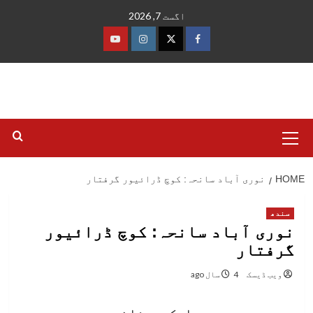
Ski
اگست 7, 2026
t
conten
فیس
ٹوئٹر
انسٹاگرام
یوٹیوب
بک
Primary
Menu
HOME
نوری آباد سانحہ: کوچ ڈرائیور گرفتار
سندھ
نوری آباد سانحہ: کوچ ڈرائیور
گرفتار
ویب ڈیسک
4 سال ago