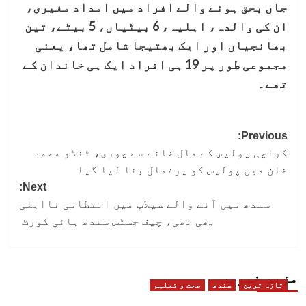
جاں بحق ہونے والے افراد میں امداد مغیری،
ان کی والدہ، اہلیہ، 6 بیٹیاں، 5 بیٹے، تین
بھانجیاں اور ایک بھتیجا شامل تھا، یعنی
مجموعی طور پر 19 ہی افراد ایک ہی خاندان کے
تھے۔
Post
Previous:
کراچی پولیس کے مال خانے سے چوری، ٹنڈو محمد
navigation
خان میں پولیس کو یرغمال بنا لیا گیا
Next:
سندھ میں آنے والے سیلاب میں انتظامی نااہلی
بھی تھی، چیف جسٹس سندھ ہائی کورٹ
مزید خبریں
تازہ ترین
سندھ
صحت و تعلیم