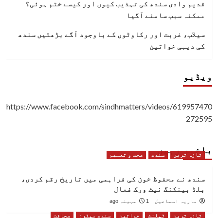
قدیم وادی سندھ کی تہذیب کیوں اور کیسے ختم ہوئی؟
ممکنہ سبب سامنے آگیا
سیلاب، غربت اور رکاوٹوں کے باوجود آگے بڑھتیں سندھ
کی دیہی خواتین
ویڈیو
https://www.facebook.com/sindhmatters/videos/619957470
272595
باخبر رہیں
تازہ ترین
سندھ
صحت و تعلیم
سندھ نے محفوظ خون کی فراہمی میں تاریخ رقم کردی،
بلڈ بینکنگ نیٹ ورک فعال
ماریہ اسماعیل
1 مہینہ ago
تازہ ترین
ٹیلنٹ
خواتین
سندھ میٹرز
صحافت