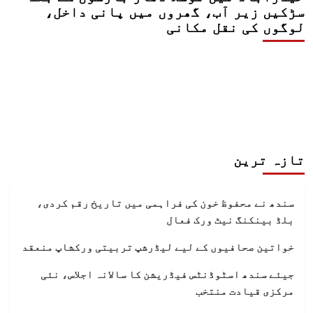
سڑکیں زیر آب، گھروں میں پانی داخل،
لوگوں کی نقل مکانی
تازہ ترین
سندھ نے محفوظ خون کی فراہمی میں تاریخ رقم کردی،
بلڈ بینکنگ نیٹ ورک فعال
خواتین صحافیوں کے لیے لیڈرشپ تربیتی ورکشاپ منعقد
جیئے سندھ اسٹوڈنٹس فیڈریشن کا سالانہ اجلاس، نئی
مرکزی قیادت منتخب