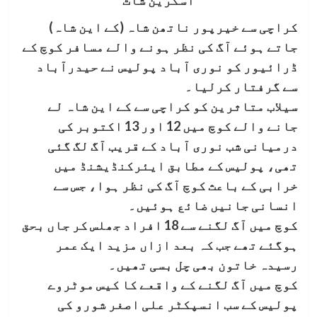
اسکرین شاٹ
کراچی سے خیرپور ناتھن شاہ (کے این شاہ)
جاتے ہوئے آگ کی نظر ہونے والے مسافر کوچ کے
ڈرائیور کو نوری آباد پولیس نے حیدرآباد
سے گرفتار کرلیا۔
سیلاب متاثرین کو کراچی سے کے این شاہ لے
جانے والے کوچ میں 12 اور 13 اکتوبر کی
درمیانی شب نوری آباد کے قریب آگ لگ گئی
تھی، پولیس کے مطابق ایئرکنڈیشنڈ میں
خرابی کے باعث کوچ آگ کی نظر ہوا، جس سے
انسانی جانیں ضائع ہوئیں۔
کوچ میں آگ لگنے سے 18 افراد جھلس کر جاں بحق
ہوگئے تھے جب کہ بعد ازاں مزید ایک عمر
رسیدہ خاتون بھی چل بسی تھیں۔
کوچ میں آگ لگنے کے واقعے کا کیس موٹروے
پولیس کے سب انسپکٹر علی اصغر شورو کی