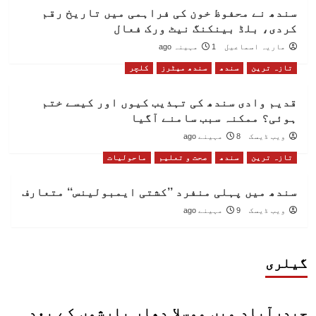
سندھ نے محفوظ خون کی فراہمی میں تاریخ رقم
کردی، بلڈ بینکنگ نیٹ ورک فعال
ماریہ اسماعیل
1 مہینہ ago
تازہ ترین
سندھ
سندھ میٹرز
کلچر
قدیم وادی سندھ کی تہذیب کیوں اور کیسے ختم
ہوئی؟ ممکنہ سبب سامنے آگیا
ویب ڈیسک
8 مہینے ago
تازہ ترین
سندھ
صحت و تعلیم
ماحولیات
سندھ میں پہلی منفرد ’’کشتی ایمبولینس‘‘ متعارف
ویب ڈیسک
9 مہینے ago
گیلری
حیدرآباد میں موسلا دھار بارشوں کے بعد