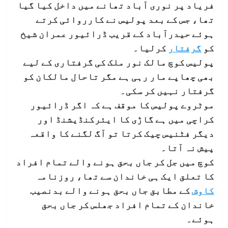
فریاد پر نوری آباد تھانے میں داخل کیا گیا
تھا، جس کے بعد پولیس نے کارروائی کرتے
ہوئے حیدرآباد کے قریب ڈرائیور عمران شیخ
کو
گرفتار
کرلیا۔
پولیس کوچ مالک نور ملک کی گرفتاری کے لیے
بھی چھاپے مار رہی ہے مگر تاحال مالکان کو
گرفتار نہیں کر سکی۔
موٹروے پولیس کا موقف ہے کہ اگر ڈرائیور
کراچی میں ہے گاڑی کا ایئرکنڈیشنڈ اور
دیگر فٹنیس چیک کرتا تو آگ لگنے کا واقعہ
پیش نہ آتا۔
کوچ میں جل کر جاں بحق ہونے والے تمام افراد
کا تعلق ایک ہی خاندان سے تھا، روزنامہ
کاوش
کے مطابق جاں بحق ہونے والے بدنصیب
خاندان کے تمام افراد جھلس کر جاں بحق
ہوئے۔