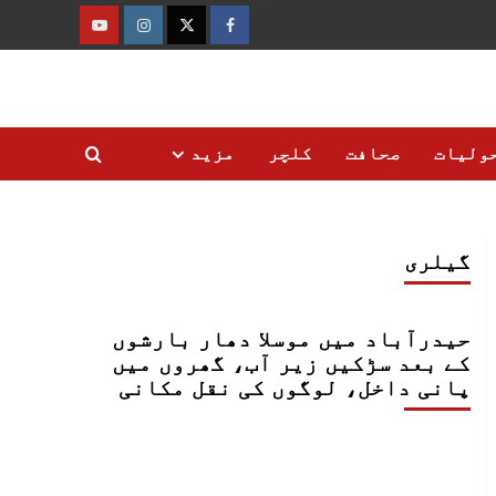
فیس
ٹوئٹر
انسٹاگرام
یوٹیوب
بک
ولیات
صحافت
کلچر
مزید
گیلری
حیدرآباد میں موسلا دھار بارشوں
کے بعد سڑکیں زیر آب، گھروں میں
پانی داخل، لوگوں کی نقل مکانی