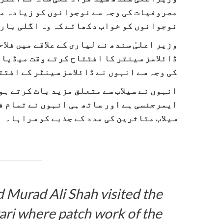
مصروفیات کی وجہ سے نوجوانوں کو زیادہ مل
نوجوانوں کو خواب دکھائے کہ وہ اگلی بار ح
وزیر اعلیٰ سندھ نے لیاری کے علاقے میں فلا
ڈائلاسز سینتر کا افتتاح کرتے وقت میڈیا س
کی وجہ سے انہوں نے ڈائلاسز سینٹر کے افتت
ایمرجنسی ہے اور ساتھ ہی انہوں نے تمام فل
سیلاب متاثرین کی مدد کے جذبے کو سراہا۔
d Murad Ali Shah visited the
ari where patch work of the