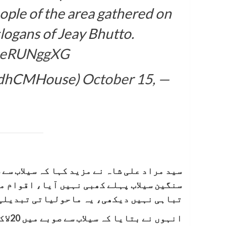
ople of the area gathered on
slogans of Jeay Bhutto.
/pseRUNggXG
October 15,
— Sindh Chief Minister House (@SindhCMHouse)
سنگین سیلاب پہلے کھبی نہیں آیا، اقوام م
تباہی نہیں دیکھی، یہ ماحولیاتی تبدیلی 
انہوں