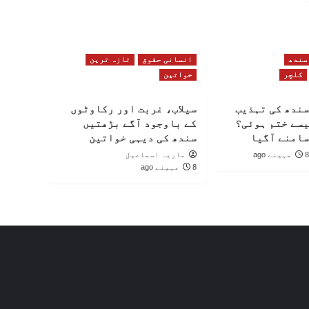
سندھ
انسانی حقوق
تازہ ترین
کلچر
خواتین
سندھ کی تہذیب
سیلاب، غربت اور رکاوٹوں
یسے ختم ہوئی؟
کے باوجود آگے بڑھتیں
سامنے آگیا
سندھ کی دیہی خواتین
8 مہینے ago
ماریہ اسماعیل
8 مہینے ago