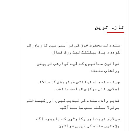
تازہ ترین
سندھ نے محفوظ خون کی فراہمی میں تاریخ رقم
کردی، بلڈ بینکنگ نیٹ ورک فعال
خواتین صحافیوں کے لیے لیڈرشپ تربیتی
ورکشاپ منعقد
جیئے سندھ اسٹوڈنٹس فیڈریشن کا سالانہ
اجلاس، نئی مرکزی قیادت منتخب
قدیم وادی سندھ کی تہذیب کیوں اور کیسے ختم
ہوئی؟ ممکنہ سبب سامنے آگیا
سیلاب، غربت اور رکاوٹوں کے باوجود آگے
بڑھتیں سندھ کی دیہی خواتین