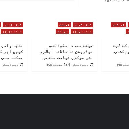
8 مہینے ago
خواتین
تازہ ترین
ٹیلنٹ
تازہ ترین
سندھ میٹرز
سیاست
سندھ میٹرز
کے لیے
جیئے سندھ اسٹوڈنٹس
قدیم وادی 
ورکشاپ
فیڈریشن کا سالانہ اجلاس،
کیوں اور ک
نئی مرکزی قیادت منتخب
ممکنہ سبب 
ویب ڈیسک
8 مہینے ago
ویب ڈیسک