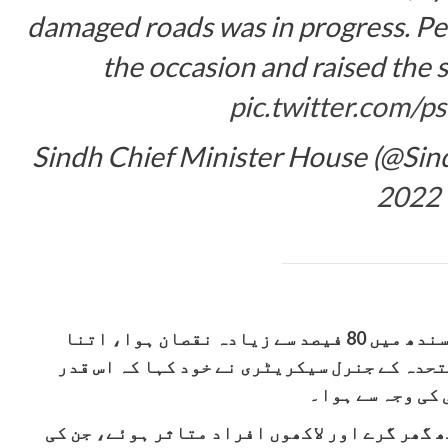
damaged roads was in progress. Pe
the occasion and raised the 
pic.twitter.com
2022
سید مراد علی شاہ نے مزید کہا کہ سیلاب سے سندھ میں 80 فیصد سے زیادہ نقصان ہوا، اتنا
تحدہ کے جنرل سیکریٹری نے خود کہا کہ اس قدر
کی وجہ سے ہوا۔
 نے بتایا کہ سیلاب سے صوبے میں 20لاکھ گھر گرے اور لاکھوں افراد متاثر ہوئے، جن کی