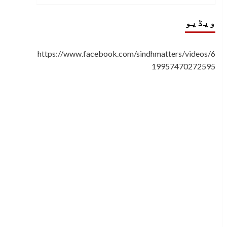
ویڈیو
https://www.facebook.com/sindhmatters/videos/6
19957470272595