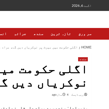
Ski
اگست 6, 2026
t
conten
سر ورق
تازہ ترین
سندھ
جرائم
انس
HOME
اگلی حکومت میں میرٹ پر نوکریاں دیں گے، مراد ع
سندھ
اگلی حکومت میں
نوکریاں دیں گے
ویب ڈیسک
4 سال ago
وزیراعلیٰ سندھ سید مراد علی شاہ نے اعترا