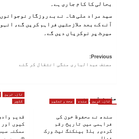
بحالی کا کام جاری ہے۔
سید مراد علی شاہ نے بے روزگار نوجوانوں 
آنے کے بعد ملازمتیں فراہم کریں گے، انہو
میرٹ پر نوکریاں دیں گے۔
Post
Previous:
مصنف عبدالباری منگی انتقال کر گئے
navigation
تازہ ترین
مزید خبریں
تازہ ترین
سندھ
صحت و تعلیم
کلچر
سندھ نے محفوظ خون کی
قدیم وادی
فراہمی میں تاریخ رقم
کیوں اور 
کردی، بلڈ بینکنگ نیٹ ورک
ممکنہ سبب
فعال