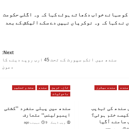
کو سہانے خواب دکھاتے ہوئے کہا کہ وہ اگلی حکومت
ں نے کہا کہ وہ نوکریاں نہیں دے سکے الیکش کے بعد
Next:
سندھ میں انکم سپورٹ کے تحت 45 ارب روپے دینے کا
دعویٰ
سندھ
سندھ میٹرز
تازہ ترین
سندھ
صحت و تعلیم
ماحولیات
 سندھ کی تہذیب
سندھ میں پہلی منفرد ’’کشتی
کیسے ختم ہوئی؟
ایمبولینس‘‘ متعارف
 سامنے آگیا
ویب ڈیسک
9 مہینے ago