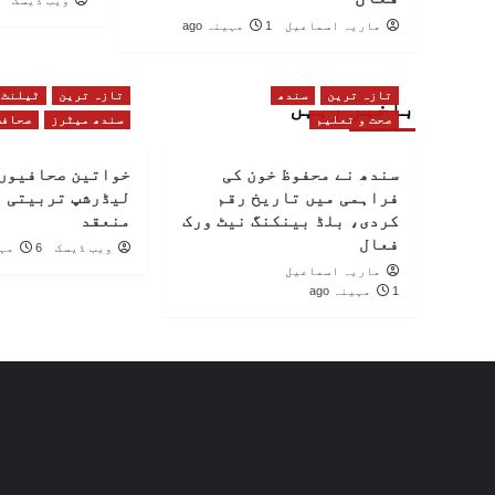
ویب ڈیسک
ماریہ اسماعیل
1 مہینہ ago
تازہ ترین
سندھ
تازہ ترین
ٹیلنٹ
باخبر رہیں
صحت و تعلیم
سندھ میٹرز
صحافت
سندھ نے محفوظ خون کی
خواتین صحافیوں 
فراہمی میں تاریخ رقم
لیڈرشپ تربیتی 
کردی، بلڈ بینکنگ نیٹ ورک
منعقد
فعال
ویب ڈیسک
6 مہینے ago
ماریہ اسماعیل
1 مہینہ ago