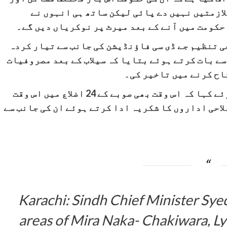
ازمتیں نہیں دے پائی لیکن ساتھ ہی انہوں نے
کومت میں آنے کے بعد میرٹ پر نوکریاں دیں گے۔
حی تنظیم جے ڈی سی فاؤنڈیشن کی جانب سے تیار کردہ
ے بات کرتے ہوئے بتایا کہ سیلاب کے بعد مصروفیات
اح کرنے میں تاخیر کی۔
انہوں نے سیلاب سے متعلق مزید بات کرتے ہوئے کہا کہ اس وقت بھی صوبے کے 24 اضلاع میں اس وقت
احی اداروں کا شکریہ ادا کرتے ہوئے ان کی جانب سے
Karachi: Sindh Chief Minister Sye
areas of Mira Naka- Chakiwara, Ly