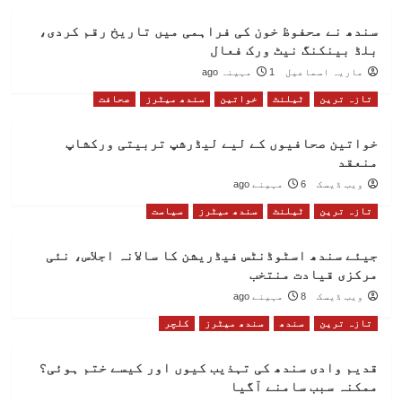
سندھ نے محفوظ خون کی فراہمی میں تاریخ رقم کردی،
بلڈ بینکنگ نیٹ ورک فعال
ماریہ اسماعیل
1 مہینہ ago
تازہ ترین
ٹیلنٹ
خواتین
سندھ میٹرز
صحافت
خواتین صحافیوں کے لیے لیڈرشپ تربیتی ورکشاپ
منعقد
ویب ڈیسک
6 مہینے ago
تازہ ترین
ٹیلنٹ
سندھ میٹرز
سیاست
جیئے سندھ اسٹوڈنٹس فیڈریشن کا سالانہ اجلاس، نئی
مرکزی قیادت منتخب
ویب ڈیسک
8 مہینے ago
تازہ ترین
سندھ
سندھ میٹرز
کلچر
قدیم وادی سندھ کی تہذیب کیوں اور کیسے ختم ہوئی؟
ممکنہ سبب سامنے آگیا