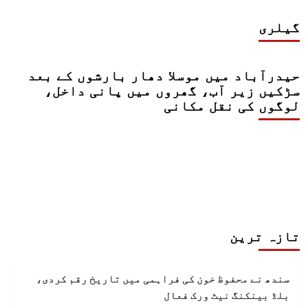
گیلری
حیدرآباد میں موسلا دھار بارشوں کے بعد
سڑکیں زیر آب، گھروں میں پانی داخل،
لوگوں کی نقل مکانی
تازہ ترین
سندھ نے محفوظ خون کی فراہمی میں تاریخ رقم کردی،
بلڈ بینکنگ نیٹ ورک فعال