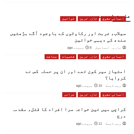
مزید خبریں
انسانی حقوق
تازہ ترین
خواتین
سیلاب، غربت اور رکاوٹوں کے باوجود آگے بڑھتیں
سندھ کی دیہی خواتین
ماریہ اسماعیل
8 مہینے ago
انسانی حقوق
تازہ ترین
شخصیات
صحافت
امتیاز میر کون تھے اور ان پر حملہ کس نے
کروایا؟
ویب ڈیسک
10 مہینے ago
انسانی حقوق
تازہ ترین
جرائم
کراچی میں تین خواجہ سرا افراد کا قتل، مقدمہ
درج
ویب ڈیسک
11 مہینے ago