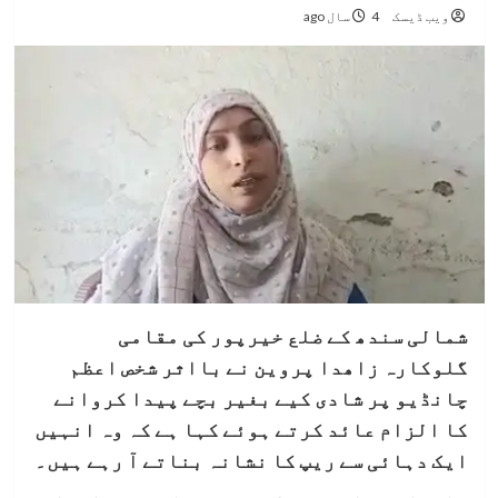
ویب ڈیسک
4 سال ago
شمالی سندھ کے ضلع خیرپور کی مقامی
گلوکارہ زاھدا پروین نے بااثر شخص اعظم
چانڈیو پر شادی کیے بغیر بچے پیدا کروانے
کا الزام عائد کرتے ہوئے کہا ہے کہ وہ انہیں
ایک دہائی سے ریپ کا نشانہ بناتے آ رہے ہیں۔