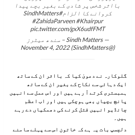
بااثر شخص پر شادی کے بغیر بچے پیدا
کروانے کا الزام
#SindhMatters
#ZahidaParveen
#Khairpur
pic.twitter.com/gxX6udfFMT
— Sindh Matters – سندھ میٹرز
November 4, 2022
(@SindhMatters)
گلوکارہ نے دعویٰ کیا کہ بااثر ان کے ساتھ
ایک دہائی سے نکاح کے بغیر ان کے ساتھ
ہمبستری کرتے آ رہے ہیں اور اس عمل سے انہیں
پانچ بچیاں بھی ہوچکی ہیں اور اب اعظم
چانڈیو انہیں قتل کرنے کی دھمکیاں دے رہے
ہیں۔
دلچسپ بات یہ ہے کہ خاتون اس سے پہلے سامنے