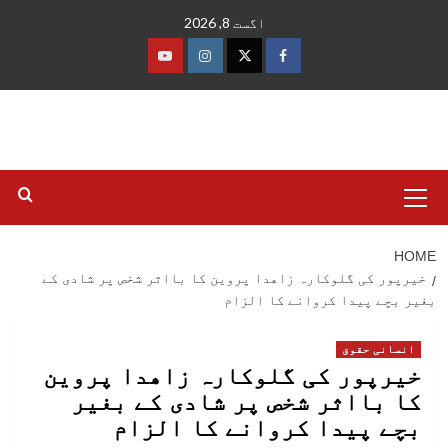
Ski
اگست 8, 2026
t
conten
فیس
ٹوئٹر
انسٹاگرام
یوٹیوب
بک
Primary
Menu
HOME
خیرپور کی گلوکارہ زاھدا پروین کا بااثر شخص پر شادی کے
بغیر بچے پیدا کروانے کا الزام
انسانی حقوق
خیرپور کی گلوکارہ زاھدا پروین
کا بااثر شخص پر شادی کے بغیر
بچے پیدا کروانے کا الزام