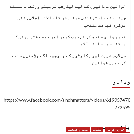
خواتین صحافیوں کے لیے لیڈرشپ تربیتی ورکشاپ منعقد
جیئے سندھ اسٹوڈنٹس فیڈریشن کا سالانہ اجلاس، نئی
مرکزی قیادت منتخب
قدیم وادی سندھ کی تہذیب کیوں اور کیسے ختم ہوئی؟
ممکنہ سبب سامنے آگیا
سیلاب، غربت اور رکاوٹوں کے باوجود آگے بڑھتیں سندھ
کی دیہی خواتین
ویڈیو
https://www.facebook.com/sindhmatters/videos/619957470
272595
باخبر رہیں
تازہ ترین
سندھ
صحت و تعلیم