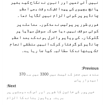
نہیں آئی تھیں اور انہوں نے نکاح کیے بغیر
پانچ بچیوں کی پیدائش کے وقت بھی اعظم
چانڈیو پر کوئی الزام نہیں لگایا تھا۔
فوری طور پر پولیس نے مذکورہ معاملے پر
کوئی موقف نہیں دیا جب کہ سوشل میڈیا پر
گلوکارہ کی ویڈیو وائرل ہونے کے بعد اعظم
چانڈیو کو گرفتار کرکے انہیں منطقی انجام
تک پہنچانے کا مطالبہ کیا جا رہا ہے۔
Post
Previous:
سندھ میں ججز کے ٹیسٹ میں 3300 میں سے 370
navigation
امیدوار پاس
Next:
خیرپور کی خاتون کا شوہر اور اس کے دوستوں پر
برہنہ ویڈیوز بنانے کا الزام