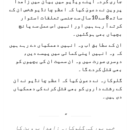
جاری کردہ اپنے ویڈیو میں بیان میں زاھدا
پروین نے دعویٰ کیا کہ اعظم چانڈیو شخص ان کے
ساتھ 8 سے 10 سال سے جنسی تعلقات استوار
کرتے آ رہے ہیں اور انہیں اس عمل سے پانچ
بچیاں بھی ہوگئیں۔
ان کے مطابق اب وہ انہیں دھمکیاں دے رہے ہیں
کہ وہ انہیں اپنی کمائی میں پیسے دیں،
دوسری صورت میں وہ ان سمیت ان کی بچیوں کو
بھی قتل کردے گا۔
گلوکارہ نے دعویٰ کیا کہ اعظم چانڈیو نے ان
کے رشتے داروں کو بھی قتل کرنے کی دھمکیاں
دی ہیں۔
خیرپور کی گلوکارہ زاھدا پروین کا