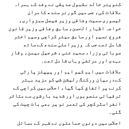
کنوینر خالد مقبول صدیقی نے وفد کے ہمراہ
ملاقات کی، جس میں گورنر سندھ کامران
ٹیسوری سمیت وفاقی وزیر فیصل سبزواری،
خواجہ اظہار الحسن، سابق وفاقی وزیر قانون
فروغ نسیم اور سابق میئر کراچی وسیم اختر
شامل تھے جب کہ وزیراعلیٰ سندھ کے ساتھ
صوبائی وزراء سعید غنی ، شرجیل میمن، وقار
مہدی اور مرتضیٰ وہاب شامل تھے۔
ملاقات میں ایم کیو ایم اور پیپلز پارٹی
کےدرمیان ورکنگ رلیشن شپ کو مزید بہتر
کرنے پر اتفاق کیا گیا، اجلاس میں کراچی کے
ترقیاتی منصوبوں اور شدید بارشوں سے متاثر
انفراسٹرکچر کی تعمر نو پر بھی بات چیت کی
گئی۔
اجلاس میں دونوں جماعتوں نے شہر کے مسائل