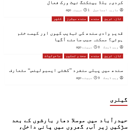
کردی، بلڈ بینکنگ نیٹ ورک فعال
ماریہ اسماعیل
1 مہینہ ago
تازہ ترین
سندھ
سندھ میٹرز
کلچر
قدیم وادی سندھ کی تہذیب کیوں اور کیسے ختم
ہوئی؟ ممکنہ سبب سامنے آگیا
ویب ڈیسک
8 مہینے ago
تازہ ترین
سندھ
صحت و تعلیم
ماحولیات
سندھ میں پہلی منفرد ’’کشتی ایمبولینس‘‘ متعارف
ویب ڈیسک
9 مہینے ago
گیلری
حیدرآباد میں موسلا دھار بارشوں کے بعد
سڑکیں زیر آب، گھروں میں پانی داخل،