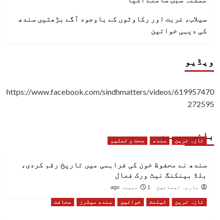
سیلاب، غربت اور رکاوٹوں کے باوجود آگے بڑھتیں سندھ
کی دیہی خواتین
ویڈیو
https://www.facebook.com/sindhmatters/videos/619957470
272595
باخبر رہیں
تازہ ترین
سندھ
صحت و تعلیم
سندھ نے محفوظ خون کی فراہمی میں تاریخ رقم کردی،
بلڈ بینکنگ نیٹ ورک فعال
ماریہ اسماعیل
1 مہینہ ago
تازہ ترین
ٹیلنٹ
خواتین
سندھ میٹرز
صحافت