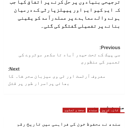
ترجیحی بنیادوں پر حل کرنے پر اتفاق کیا جب
کہ ایم کیو ایم اور پیپلزپارٹی کے درمیان
ہونے والے معاہدے پر عملدرآمد کو یقینی
بنانے پر تفصیلی گفتگو کی گئی۔
Post
Previous:
سی پیک کے تحت حیدر آباد تا سکھر موٹروے کی
navigation
تعمیر کی منظوری
Next:
معروف آرٹسٹ اور ٹی وی میزبان سحر شاہ کا
بھائی پراسرار طور پر قتل
مزید خبریں
تازہ ترین
سندھ
صحت و تعلیم
سندھ نے محفوظ خون کی فراہمی میں تاریخ رقم