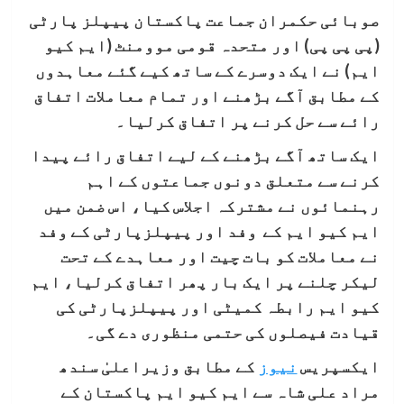
صوبائی حکمران جماعت پاکستان پیپلز پارٹی
(پی پی پی) اور متحدہ قومی موومنٹ (ایم کیو
ایم) نے ایک دوسرے کے ساتھ کیے گئے معاہدوں
کے مطابق آگے بڑھنے اور تمام معاملات اتفاق
رائے سے حل کرنے پر اتفاق کرلیا۔
ایک ساتھ آگے بڑھنے کے لیے اتفاق رائے پیدا
کرنے سے متعلق دونوں جماعتوں کے اہم
رہنمائوں نے مشترکہ اجلاس کیا، اس ضمن میں
ایم کیو ایم کے وفد اور پیپلزپارٹی کے وفد
نے معاملات کو بات چیت اور معاہدے کے تحت
لیکر چلنے پر ایک بار پھر اتفاق کرلیا، ایم
کیو ایم رابطہ کمیٹی اور پیپلزپارٹی کی
قیادت فیصلوں کی حتمی منظوری دے گی۔
ایکسپریس
نیوز
کے مطابق وزیراعلیٰ سندھ
مراد علی شاہ سے ایم کیو ایم پاکستان کے