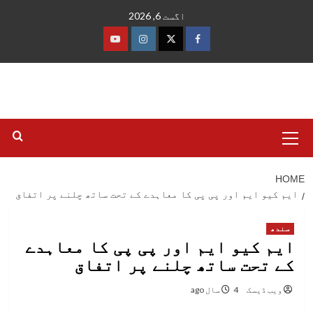
Ski
اگست 6, 2026
t
conten
فیس
ٹوئٹر
انسٹاگرام
یوٹیوب
بک
Primary
Menu
HOME
ایم کیو ایم اور پی پی کا معاہدے کے تحت ساتھ چلنے پر اتفاق
سندھ
ایم کیو ایم اور پی پی کا معاہدے
کے تحت ساتھ چلنے پر اتفاق
ویب ڈیسک
4 سال ago