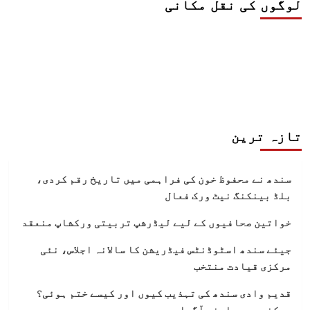
لوگوں کی نقل مکانی
تازہ ترین
سندھ نے محفوظ خون کی فراہمی میں تاریخ رقم کردی،
بلڈ بینکنگ نیٹ ورک فعال
خواتین صحافیوں کے لیے لیڈرشپ تربیتی ورکشاپ منعقد
جیئے سندھ اسٹوڈنٹس فیڈریشن کا سالانہ اجلاس، نئی
مرکزی قیادت منتخب
قدیم وادی سندھ کی تہذیب کیوں اور کیسے ختم ہوئی؟
ممکنہ سبب سامنے آگیا