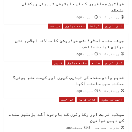
خواتین صحافیوں کے لیے لیڈرشپ تربیتی ورکشاپ
منعقد
ویب ڈیسک
6 مہینے ago
تازہ ترین
ٹیلنٹ
سندھ میٹرز
سیاست
جیئے سندھ اسٹوڈنٹس فیڈریشن کا سالانہ اجلاس، نئی
مرکزی قیادت منتخب
ویب ڈیسک
8 مہینے ago
تازہ ترین
سندھ
سندھ میٹرز
کلچر
قدیم وادی سندھ کی تہذیب کیوں اور کیسے ختم ہوئی؟
ممکنہ سبب سامنے آگیا
ویب ڈیسک
8 مہینے ago
انسانی حقوق
تازہ ترین
خواتین
سیلاب، غربت اور رکاوٹوں کے باوجود آگے بڑھتیں سندھ
کی دیہی خواتین
ماریہ اسماعیل
8 مہینے ago