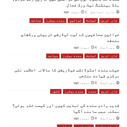
بلڈ بینکنگ نیٹ ورک فعال
ماریہ اسماعیل
1 مہینہ ago
تازہ ترین
ٹیلنٹ
خواتین
سندھ میٹرز
صحافت
خواتین صحافیوں کے لیے لیڈرشپ تربیتی ورکشاپ
منعقد
ویب ڈیسک
6 مہینے ago
تازہ ترین
ٹیلنٹ
سندھ میٹرز
سیاست
جیئے سندھ اسٹوڈنٹس فیڈریشن کا سالانہ اجلاس، نئی
مرکزی قیادت منتخب
ویب ڈیسک
8 مہینے ago
تازہ ترین
سندھ
سندھ میٹرز
کلچر
قدیم وادی سندھ کی تہذیب کیوں اور کیسے ختم ہوئی؟
ممکنہ سبب سامنے آگیا
ویب ڈیسک
8 مہینے ago
انسانی حقوق
تازہ ترین
خواتین