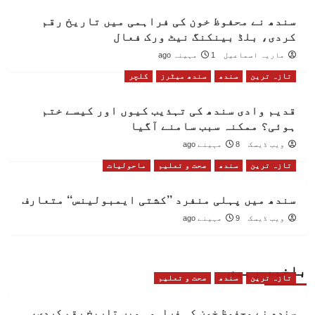
سندھ نے محفوظ خون کی فراہمی میں تاریخ رقم
کردی، بلڈ بینکنگ نیٹ ورک فعال
ماریہ اسماعیل
1 مہینہ ago
تازہ ترین
سندھ
سندھ میٹرز
کلچر
قدیم وادی سندھ کی تہذیب کیوں اور کیسے ختم
ہوئی؟ ممکنہ سبب سامنے آگیا
ویب ڈیسک
8 مہینے ago
تازہ ترین
سندھ
صحت و تعلیم
ماحولیات
سندھ میں پہلی منفرد ’’کشتی ایمبولینس‘‘ متعارف
ویب ڈیسک
9 مہینے ago
باخبر رہیں
تازہ ترین
سندھ
صحت و تعلیم
سندھ نے محفوظ خون کی فراہمی میں تاریخ رقم کردی،