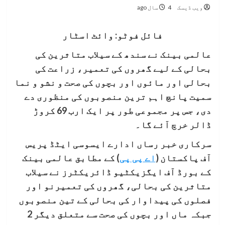
ویب ڈیسک
4 سال ago
فائل فوٹو: وائٹ اسٹار
عالمی بینک نے سندھ کے سیلاب متاثرین کی
بحالی کے لیے گھروں کی تعمیر، زراعت کی
بحالی اور مائوں اور بچوں کی صحت و نشو و نما
سمیت پانچ اہم ترین منصوبوں کی منظوری دے
دی، جس پر مجموعی طور پر ایک ارب 69 کروڑ
ڈالر خرچ آئے گا۔
سرکاری خبر رساں ادارے ایسوسی ایٹڈ پریس
آف پاکستان (
اے پی پی
) کے مطابق
عالمی بینک
کے بورڈ آف ایگزیکٹیو ڈائریکٹرز نے سیلاب
متاثرین کی بحالی، گھروں کی تعمیرنو اور
فصلوں کی پیداوار کی بحالی کے تین منصوبوں
جبکہ ماں اور بچوں کی صحت سے متعلق دیگر 2