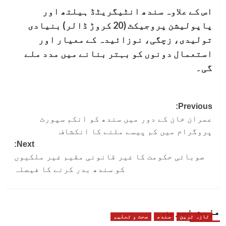
اس کے علاوہ سندھ انٹیگریٹڈ ہیلتھ اور
پاپولیشن پروجیکٹ (20 کروڑ ڈالر) بنیادی
تولیدی، زچگی، نوزائیدہ کے معیار اور
استعمال دونوں کو بہتر بنانے میں مدد ملے
گی۔
Post
Previous:
عمران خان کے دور میں سندھ کو انکم سپورٹ
navigation
پروگرام میں کم پیسے ملنے کا انکشاف
Next:
صوبائی حکومت کا غیر قانونی مقیم غیر ملکیوں
کو سندھ بدر کرنے کا فیصلہ
مزید خبریں
تازہ ترین
سندھ
صحت و تعلیم