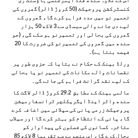
اس کے علاوہ سندھ فلڈ ایمرجنسی ہاؤسنگ ری
کنسٹرکشن پروجیکٹ (50 کروڑ ڈالر) گھروں کی
تعمیر نو میں مدد فراہم کرے گا، گھروں کے
لیے دی جانے والی سبسڈی سے 3 لاکھ 50 ہزار
گھروں کی بحالی اور تعمیرنو ہو سکے گی، (جو
سندھ میں گھروں کی تعمیرنو کی ضرورت کا 20
فیصد بنتا ہے)۔
ورلڈ بینک کے حکام نے بتایا کہ جزوی طور پر
نقصانات والے مکانات کی تعمیر نو یا بحالی
کے لیے نقد گرانٹ فراہم کی جائے گی۔
عالمی بینک کے مطابق 29.2 کروڑ ڈالر لاگت کا
سندھ واٹر اینڈ ایگریکلچر ٹرانسفارمیشن
پروجیکٹ زرعی پانی کی سپلائی میں اضافہ کرے
گا، پانی کے انتظام کو بہتر کرے گا اور سیلاب
متاثرہ کسانوں کی فصلوں کی پیداوار کو
بحال کرے گا، اس منصوبے سے تقریبا 8 لاکھ 85