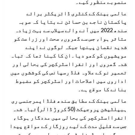
منصوبے منظور کیے۔
عالمی بینک کے کنٹری ڈائریکٹر برائے
پاکستان ناجے بن حسائن نے بتایا کہ صوبہ
سندھ 2022 میں آنے والے سیلاب سے بہت زیادہ
متاثر ہوا، جس سے گھروں، صحت اور زراعت کو
شدید نقصان پہنچا جبکہ لوگوں نے اپنے
مویشیوں کو کھو دیا۔ان کا کہنا تھا کہ تباہ
شدہ گھروں اور انفرااسٹرکچر کی بحالی اور
تعمیر نو کے علاوہ فلڈ رسپانس کی کوششوں میں
اداروں میں اصلاحات اور اسٹرکچر کو مضبوط
بنانے کا موقع ہے
۔
عالمی بینک کے مطابق سندھ فلڈ ایمرجنسی ری
ہبیلٹیشن پروجیکٹ (50 کروڑ ڈالر) تباہ شدہ
انفرااسٹرکچر کی بحالی میں مددگار ہوگا،
جس سے قلیل مدت کے لیے روزگار کے مواقع پیدا
ہوں گے، اور ڈیزاسٹر کے ردعمل میں حکومتی