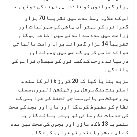
ہزار گھرانوں کو فائدہ پہنچنے کی توقع ہے.
اس کے علاوہ وسط مدت میں تقریبا 70 ہزار
گھرانوں کو بہتر آب پاشی کی سہولیات اور
زراعت میں مدد سے آمدنی میں اضافہ ہوگا،
تقریباً 14 ہزار گھرانے براہ راست مالیاتی
فوائد حاصل کریں گے جس میں چھوٹے اور
درمیانے درجے کے کسانوں کو سبسڈی فراہم کی
جائے گی۔
مزید بتایا گیا کہ 20 کروڑ ڈالر کا سندھ
اسٹرینتھنگ سوشل پروٹیکشن ڈلیوری سسٹم
پروجیکٹ صوبائی سماجی تحفظ کی فراہمی کے
نظام کو مضبوط کرے گا اور ماں اور بچے کی صحت
کی خدمات تک رسائی کو بہتر بنائے گا، یہ
منصوبہ 13 لاکھ ماؤں اور بچوں کی صحت میں مدد
کے لیے مشروط نقد رقم فراہم کرے گا۔