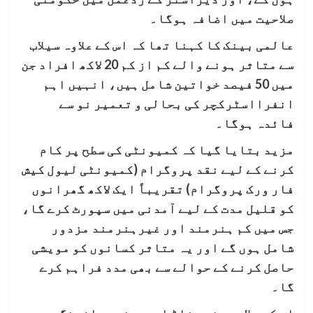
صلاحیت میں اضافہ ہوگا۔
عالمی بینک کا کہنا تھا کہ اس کے علاوہ سیلاب
سے متاثر ہونے والے کم از کم 20 لاکھ افراد جن
میں 50 فیصد خواتین شامل ہیں، انہیں اہم
انفرااسٹرکچر کی بحالی و تعمیر نو سے
فائدہ ہوگا۔
مزید بتایا گیا کہ کمیونٹی کی سطح پر کام
کرنے کے لیے نقد پروگرام (کمیونٹی لیول کیش
فار ورک پروگرام) تقریباً ایک لاکھ گھرانوں
کو قلیل مدت کے لیے آمدنی میں سپورٹ کرے گا،
جس میں کم ہنرمند اور غیرہنرمند مزدور
شامل ہوں گے اور یہ متاثر کسانوں کو مویشی
حاصل کرنے کے حوالے سے بھی مدد فراہم کرے
گا۔