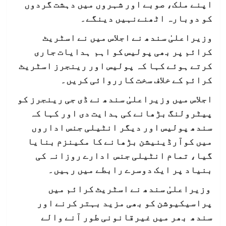
اپنے ملک، صوبے اور شہروں میں دہشت گردوں
کو دوبارہ اٹھنےنہیں دینگے۔
وزیراعلیٰ سندھ نے اجلاس میں نے اسٹریٹ
کرائم پر بھی پولیس کو اہم ہدایات جاری
کرتے ہوئے کہا کہ پولیس اور رینجرز اسٹریٹ
کرائم کے خلاف سخت کارروائی کریں۔
اجلاس میں وزیراعلیٰ سندھ نے ڈی جی رینجرز کو
پیٹرولنگ بڑھانے کی ہدایت دی اور کہا کہ
سندھ پولیس اور دیگر انٹیلی جنس اداروں
میں کوآرڈینیشن بڑھانے کا مکینزم بنایا
گیا، تمام انٹیلی جنس ادارے روزانہ کی
بنیاد پر ایک دوسرے رابطے میں رہیں۔
وزیراعلیٰ سندھ نے اسٹریٹ کرائم میں
پراسیکیوشن کو بھی مزید بہتر کرنے اور
سندھ بھر میں غیرقانونی طور آنے والے