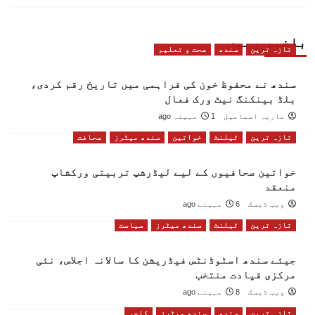
باخبر رہیں
تازہ ترین
سندھ
صحت و تعلیم
سندھ نے محفوظ خون کی فراہمی میں تاریخ رقم کردی،
بلڈ بینکنگ نیٹ ورک فعال
ماریہ اسماعیل
1 مہینہ ago
تازہ ترین
ٹیلنٹ
خواتین
سندھ میٹرز
صحافت
خواتین صحافیوں کے لیے لیڈرشپ تربیتی ورکشاپ
منعقد
ویب ڈیسک
6 مہینے ago
تازہ ترین
ٹیلنٹ
سندھ میٹرز
سیاست
جیئے سندھ اسٹوڈنٹس فیڈریشن کا سالانہ اجلاس، نئی
مرکزی قیادت منتخب
ویب ڈیسک
8 مہینے ago
تازہ ترین
سندھ
سندھ میٹرز
کلچر