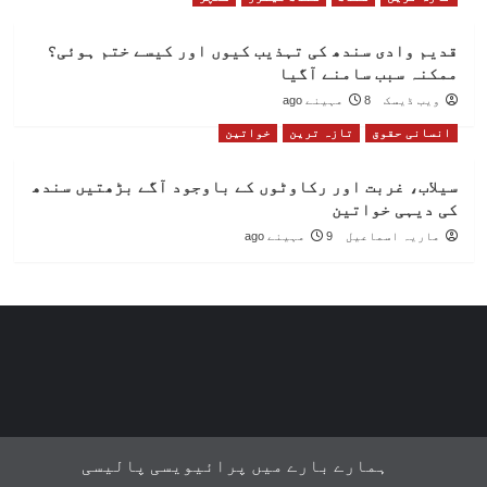
قدیم وادی سندھ کی تہذیب کیوں اور کیسے ختم ہوئی؟
ممکنہ سبب سامنے آگیا
ویب ڈیسک
8 مہینے ago
انسانی حقوق
تازہ ترین
خواتین
سیلاب، غربت اور رکاوٹوں کے باوجود آگے بڑھتیں سندھ
کی دیہی خواتین
ماریہ اسماعیل
9 مہینے ago
ہمارے بارے میں
پرائیویسی پالیسی