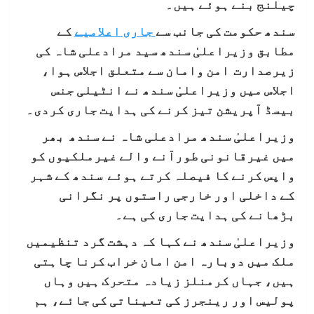
چیلنج بنے ہوئے ہیں۔
سندھ حکومت کی جانب سے
جاری اعلامیے
کے
مطابق وزیراعلیٰ سندھ سید مرادعلی شاہ کی
زیرصدارت امن وامان سے متعلق اجلاس ہوا،
اجلاس میں وزیراعلیٰ سندھ نے انٹیلی جنس
بیسڈ آپریشن تیز کرنے کی ہدایت جاری کردی۔
وزیراعلیٰ سندھ مرادعلی شاہ نے سندھ بھر
میں غیرقانونی طورآنے والے غیرملکیوں کو
واپس کرنے کا فیصلہ کرتے ہوئے سندھ کے شہر
کے داخلی اور خارجی راستوں پر نگرانی
بڑھانے کی ہدایت جاری کی ہے۔
وزیراعلیٰ سندھ نے کہا کہ دہشت گرد تنظیمیں
ملک میں دوبارہ امن امان خراب کرنا چاہتی
ہیں، جہاں کرمنلز زیادہ متحرک ہیں وہاں
پولیس اور رینجرز کی تعیناتی کی جائے، ہم