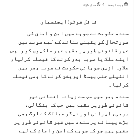
ویب ڈیسک
4 سال ago
فائل فوٹو: ایجنسیاں
سندھ حکومت نے صوبے میں امن و امان کی
صورتحال کو یقینی بنانے کے لیے صوبے میں
غیر قانونی طور پر مقیم غیر ملکیوں کو واپس
اپنے ملک یا صوبہ بدر کرنے کا فیصلہ کرلیا،
علاوہ ازیں
صوبائی حکومت نے صوبہ بھر میں
انٹیلی جنس بیسڈ آپریشن کرنے کا بھی فیصلہ
کرلیا۔
سندھ بھر میں سب سے زیادہ افغانی غیر
قانونی طورپر مقیم ہیں جب کہ بنگالی،
برمی، ایرانی اور دیگر ممالک کے لوگ بھی
بڑے پیمانے پر سندھ میں غیر قانونی طور پر
مقیم ہیں جو کہ صوبے کے امن و امان کے لیے