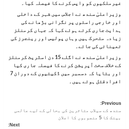
غیرملکیوں کو واپس کرنے کا فیصلہ کیا۔
وزیراعلیٰ سندھ نے اجلاس میں شہر کے داخلی
اور خارجی راستوں پر نگرانی بڑھانے کی
ہدایت جاری کرتے ہوئے کہا کہ جہاں کرمنلز
زیادہ متحرک ہیں وہاں پولیس اور رینجرز کی
تعیناتی کی جائے۔
وزیراعلیٰ سندھ نے اگلے 15 دن اسٹریٹ کرمنلز
کے خلاف سخت آپریشن کرنے کا فیصلہ جاری کیا
اور بتایا کہ دسمبر میں ڈکیتیوں کے دوران 7
افرادقتل ہوئے ہیں۔
Post
Previous:
سندھ کے سیلاب متاثرین کی بحالی کے لیے عالمی
navigation
بینک کا 5 منصوبوں کا اعلان
Next: