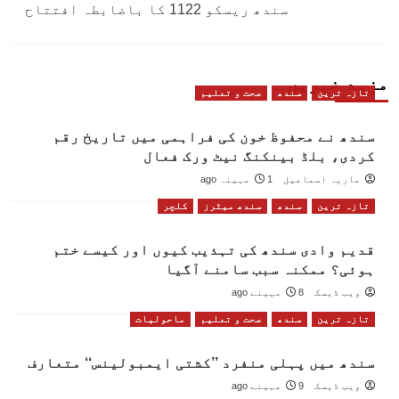
سندھ ریسکو 1122 کا باضابطہ افتتاح
مزید خبریں
تازہ ترین
سندھ
صحت و تعلیم
سندھ نے محفوظ خون کی فراہمی میں تاریخ رقم
کردی، بلڈ بینکنگ نیٹ ورک فعال
ماریہ اسماعیل
1 مہینہ ago
تازہ ترین
سندھ
سندھ میٹرز
کلچر
قدیم وادی سندھ کی تہذیب کیوں اور کیسے ختم
ہوئی؟ ممکنہ سبب سامنے آگیا
ویب ڈیسک
8 مہینے ago
تازہ ترین
سندھ
صحت و تعلیم
ماحولیات
سندھ میں پہلی منفرد ’’کشتی ایمبولینس‘‘ متعارف
ویب ڈیسک
9 مہینے ago