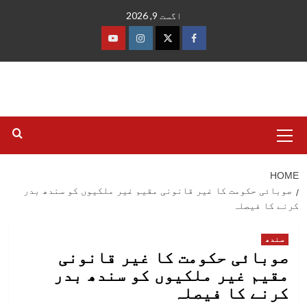
Ski
اگست 9, 2026
t
conten
فیس
ٹوئٹر
انسٹاگرام
یوٹیوب
بک
Primary
Menu
HOME
صوبائی حکومت کا غیر قانونی مقیم غیر ملکیوں کو سندھ بدر
کرنے کا فیصلہ
سندھ
صوبائی حکومت کا غیر قانونی
مقیم غیر ملکیوں کو سندھ بدر
کرنے کا فیصلہ