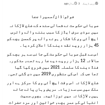
ویب ڈیسک
3 سال ago
فوٹو: ڈان/ سمیرا ججا
صوبائی حکومت نے شمالی سندھ کے ضلع لاڑکانہ
میں موذی مرض ایڈز کا سبب بننے والے وائرس
ایچ آئی وی کا شکار ہونے والے پر کمسن بچے کو
45 ہزار روپے نقد دینے کا اعلان کردیا۔
اس سے قبل صوبائی حکومت کی جانب سے ہر بچے کو
سالانہ 12 ہزار روپے دیے جا رہے تھے، مذکورہ
فنڈ دینے کا سلسلہ 2021 میں شروع کیا گیا
تھا جب کہ اس کی منظوری 2019 میں دی گئی تھی۔
ضلع لاڑکانہ اس وقت ایچ آئی وی کا مرکز ہے اور
ملک میں سب سے زیادہ مریض وہاں پائے جاتے
ہیں، لاڑکانہ میں نوزائیدہ بچوں سمیت
انتہائی کم عمر بچے، خواتین اور مرد حضرات