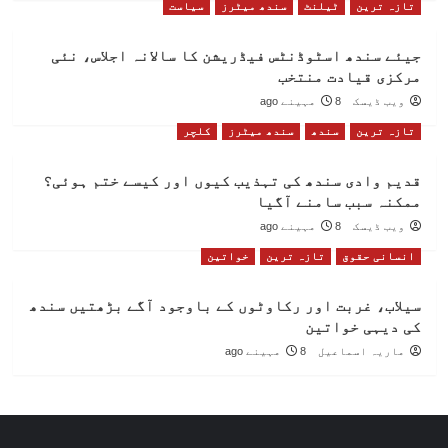
تازہ ترین
ٹیلنٹ
سندھ میٹرز
سیاست
جیئے سندھ اسٹوڈنٹس فیڈریشن کا سالانہ اجلاس، نئی
مرکزی قیادت منتخب
ویب ڈیسک
8 مہینے ago
تازہ ترین
سندھ
سندھ میٹرز
کلچر
قدیم وادی سندھ کی تہذیب کیوں اور کیسے ختم ہوئی؟
ممکنہ سبب سامنے آگیا
ویب ڈیسک
8 مہینے ago
انسانی حقوق
تازہ ترین
خواتین
سیلاب، غربت اور رکاوٹوں کے باوجود آگے بڑھتیں سندھ
کی دیہی خواتین
ماریہ اسماعیل
8 مہینے ago