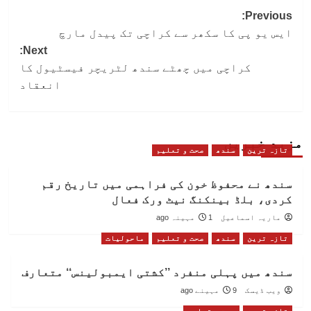
Post
Previous:
ایس یو پی کا سکھر سے کراچی تک پیدل مارچ
navigation
Next:
کراچی میں چھٹے سندھ لٹریچر فیسٹیول کا
انعقاد
مزید خبریں
تازہ ترین
سندھ
صحت و تعلیم
سندھ نے محفوظ خون کی فراہمی میں تاریخ رقم
کردی، بلڈ بینکنگ نیٹ ورک فعال
ماریہ اسماعیل
1 مہینہ ago
تازہ ترین
سندھ
صحت و تعلیم
ماحولیات
سندھ میں پہلی منفرد ’’کشتی ایمبولینس‘‘ متعارف
ویب ڈیسک
9 مہینے ago