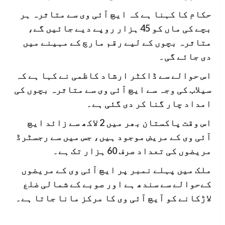
حکام کا کہنا ہے کہ ایچ آئی وی سے متاثرہ ہر
بچے کی ماں کو 45 ہزار روپے دیے جائیں گے،
متاثرہ بچوں کے لیے رقم مارچ کے مہینے میں
دی جائے گی۔
اس حوالے سے ڈاکٹر ارشاد کاظمی نے کہا ہے کہ
سیلاب کی وجہ سے ایچ آئی وی سے متاثرہ بچوں کی
امداد چار گنا کر دی گئی ہے۔
اس وقت پاکستان بھر میں 2 لاکھ سے زائد ایچ
آئی وی کے مریض موجود ہیں، جس میں سے رجسٹرڈ
مریضوں کی تعداد صرف 60 ہزار تک ہے۔
ملک میں پہلے نمبر پر ایچ آئی وی کے مریضوں
کےحوالے سے سندھ ہے اور صوبے کے شمالی ضلع
لاڑکانے کو آیچ آئی وی کا مرکز مانا جاتا ہے۔