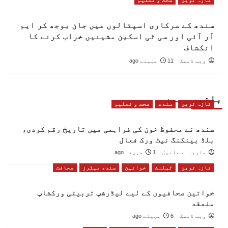
تازہ ترین
صحت و تعلیم
سندھ کے سرکاری اسپتالوں میں جان بوجھ کر ایم
آر آئی اور سی ٹی اسکین مشینیں خراب کرنے کا
انکشاف
ویب ڈیسک
11 مہینے ago
باخبر رہیں
تازہ ترین
سندھ
صحت و تعلیم
سندھ نے محفوظ خون کی فراہمی میں تاریخ رقم کردی،
بلڈ بینکنگ نیٹ ورک فعال
ماریہ اسماعیل
1 مہینہ ago
تازہ ترین
ٹیلنٹ
خواتین
سندھ میٹرز
صحافت
خواتین صحافیوں کے لیے لیڈرشپ تربیتی ورکشاپ
منعقد
ویب ڈیسک
6 مہینے ago