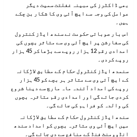
بھی ڈاکٹرز کی مبینہ غفلتت سمیت دیگر
عوامل کی وجہ سے ایچ آئی وی کا شکار بن چکے
ہیں۔
اس بار صوبائی حکومت نے سندھ ایڈز کنترول
کی سفارشن پر ایچ آئی وی سے متاثر بچوں کی
امدادی رقم 12 ہزار روپے سے بڑھاکر 45 ہزار
روپے کردی۔
سنمدھ ایڈز کنٹرول حکام کے مطابق لاڑکانہ
کے ایچ آئی وی سے متاثر ہر بچے کو 45 ہزار
روپے کی امداد آئندہ ماہ مارچ سے دینا شروع
کردی جائے گی اور امدادی رقم متاثرہ بچوں
کی والدہ کو فراہم کی جائے گی۔
سندھ ایڈز کنٹرول حکام کے مطابق لاڑکانہ
میں ایچ آئی وی متاثرہ بچوں کو امداد سندھ
انڈوومنٹ فنڈ کے منافع سے دی جائے گی۔