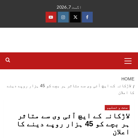
Ski
اگست 7, 2026
t
conten
فیس
ٹوئٹر
انسٹاگرام
یوٹیوب
بک
Primary
Menu
HOME
لاڑکانہ کے ایچ آئی وی سے متاثر ہر بچے کو 45 ہزار روپے دینے
کا اعلان
صحت و تعلیم
لاڑکانہ کے ایچ آئی وی سے متاثر
ہر بچے کو 45 ہزار روپے دینے کا
اعلان